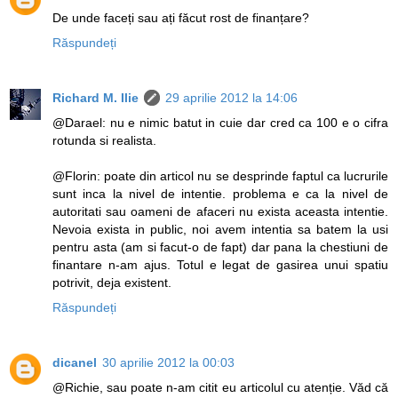
De unde faceți sau ați făcut rost de finanțare?
Răspundeți
Richard M. Ilie
29 aprilie 2012 la 14:06
@Darael: nu e nimic batut in cuie dar cred ca 100 e o cifra
rotunda si realista.
@Florin: poate din articol nu se desprinde faptul ca lucrurile
sunt inca la nivel de intentie. problema e ca la nivel de
autoritati sau oameni de afaceri nu exista aceasta intentie.
Nevoia exista in public, noi avem intentia sa batem la usi
pentru asta (am si facut-o de fapt) dar pana la chestiuni de
finantare n-am ajus. Totul e legat de gasirea unui spatiu
potrivit, deja existent.
Răspundeți
dicanel
30 aprilie 2012 la 00:03
@Richie, sau poate n-am citit eu articolul cu atenție. Văd că