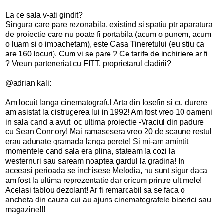
La ce sala v-ati gindit?
Singura care pare rezonabila, existind si spatiu ptr aparatura
de proiectie care nu poate fi portabila (acum o punem, acum
o luam si o impachetam), este Casa Tineretului (eu stiu ca
are 160 locuri). Cum vi se pare ? Ce tarife de inchiriere ar fi
? Vreun parteneriat cu FITT, proprietarul cladirii?
@adrian kali:
Am locuit langa cinematograful Arta din Iosefin si cu durere
am asistat la distrugerea lui in 1992! Am fost vreo 10 oameni
in sala cand a avut loc ultima proiectie -Vraciul din padure
cu Sean Connory! Mai ramasesera vreo 20 de scaune restul
e
rau adunate gramada langa perete! Si mi-am amintit
momentele cand sala era plina, stateam la cozi la
westernuri sau saream noaptea gardul la gradina! In
aceeasi perioada se inchisese Melodia, nu sunt sigur daca
am fost la ultima reprezentatie dar oricum printre ultimele!
Acelasi tablou dezolant! Ar fi remarcabil sa se faca o
ancheta din cauza cui au ajuns cinematografele biserici sau
magazine!!!