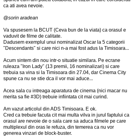
ca ati avea nevoie.
@
sorin aradean
Va spusesem la BCUT (Ceva bun de la viata) ca orasul e
vaduvit de filme de calitate.
Dadusem exemplul unui nominalizat Oscar la 5 categorii
"Descendants" si care nici n-a mai fost adus la Timisoara...
Acum sintem din nou intr-o situatie similara. Pe ecrane
ruleaza "Iron Lady" (13 premii, 16 nominalizari) si care
trebuia sa vina si la Timisoara din 27.04, dar Cinema City
spune ca nu se stie dca il vor mai aduce...
Acea sala cu intreaga aparatura de cinema (nici macar nu
merita sa fie #3D) trebuie infiintata cit mai curind.
Am vazut articolul din ADS Timisoara. E ok.
Cred ca trebuie facuta cit mai multa vilva in jurul faptului ca
orasul are nevoie de o sala care sa aduca filmele pe care
multiplexul din oras le refuza, din temerea ca nu vor
generea vinzari de block-buster.