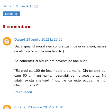
Richard M. Ilie
la
13:31
Distribuiți
6 comentarii:
Darael
29 aprilie 2012 la 13:36
Daca sprijinul moral s-ar concretiza in ceva verzisori, pariez
ca ati fi cu 5 minute mai fericiti :)
Sa comentez si aici ce am povestit pe faci-buci:
"Eu cred ca 100 de locuri sunt prea multe. Din ce simt eu,
cam 60 ar fi un numar rezonabil pentru acest oras. Nu
uitati, exista cheltuieli / loc, fie ca este ocupat fie nu.
Oricum, bafta !"
Răspundeți
dicanel
29 aprilie 2012 la 13:45