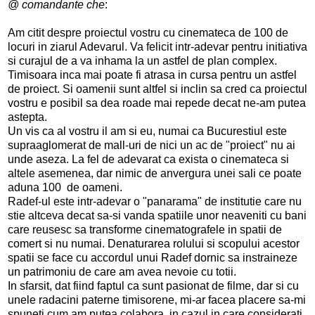
@ comandante che
:
Am citit despre proiectul vostru cu cinemateca de 100 de
locuri in ziarul Adevarul. Va felicit intr-adevar pentru initiativa
si curajul de a va inhama la un astfel de plan complex.
Timisoara inca mai poate fi atrasa in cursa pentru un astfel
de proiect. Si oamenii sunt altfel si inclin sa cred ca proiectul
vostru e posibil sa dea roade mai repede decat ne-am putea
astepta.
Un vis ca al vostru il am si eu, numai ca Bucurestiul este
supraaglomerat de mall-uri de nici un ac de "proiect" nu ai
unde aseza. La fel de adevarat ca exista o cinemateca si
altele asemenea, dar nimic de anvergura unei sali ce poate
aduna 100 de oameni.
Radef-ul este intr-adevar o "panarama" de institutie care nu
stie altceva decat sa-si vanda spatiile unor neaveniti cu bani
care reusesc sa transforme cinematografele in spatii de
comert si nu numai. Denaturarea rolului si scopului acestor
spatii se face cu accordul unui Radef dornic sa instraineze
un patrimoniu de care am avea nevoie cu totii.
In sfarsit, dat fiind faptul ca sunt pasionat de filme, dar si cu
unele radacini paterne timisorene, mi-ar facea placere sa-mi
spuneti cum am putea colabora, in cazul in care considerati