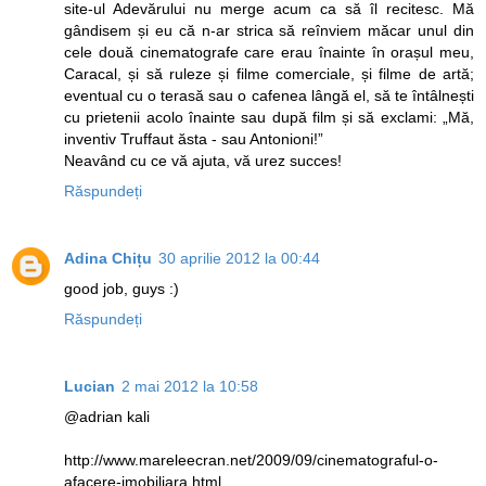
site-ul Adevărului nu merge acum ca să îl recitesc. Mă
gândisem și eu că n-ar strica să reînviem măcar unul din
cele două cinematografe care erau înainte în orașul meu,
Caracal, și să ruleze și filme comerciale, și filme de artă;
eventual cu o terasă sau o cafenea lângă el, să te întâlnești
cu prietenii acolo înainte sau după film și să exclami: „Mă,
inventiv Truffaut ăsta - sau Antonioni!”
Neavând cu ce vă ajuta, vă urez succes!
Răspundeți
Adina Chițu
30 aprilie 2012 la 00:44
good job, guys :)
Răspundeți
Lucian
2 mai 2012 la 10:58
@adrian kali
http://www.mareleecran.net/2009/09/cinematograful-o-
afacere-imobiliara.html