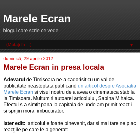
Marele Ecran
blogul care scrie ce vede
▼
duminică, 29 aprilie 2012
Marele Ecran in presa locala
Adevarul
de Timisoara ne-a cadorisit cu un val de
publicitate neasteptata publicand
un articol despre Asociatia
Marele Ecran
si visul nostru de a avea o cinemateca stabila
la Timisoara. Multumiri autoarei articolului, Sabina Mihaica.
Efectul s-a simtit pana la capitala de unde am primit reactii
si sprijin moral imbucurator.
later edit:
articolul e foarte binevenit, dar si mai tare ne plac
reacţiile pe care le-a generat: