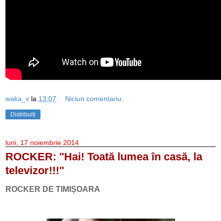
waka_x
la
13:07
Niciun comentariu:
Distribuiți
luni, 17 noiembrie 2014
ROCKER: "Hai! Toată lumea în casă, la
televizor!!!"
ROCKER DE TIMIȘOARA