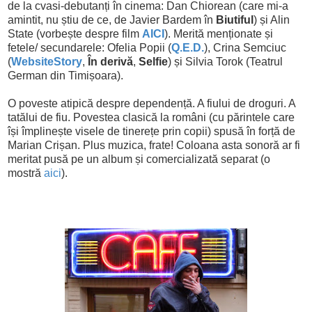
de la cvasi-debutanți în cinema: Dan Chiorean (care mi-a
amintit, nu știu de ce, de Javier Bardem în
Biutiful
) și Alin
State
(vorbește despre film
AICI
). Merită menționate și
fetele/ secundarele: Ofelia Popii (
Q.E.D.
), Crina Semciuc
(
WebsiteStory
,
În derivă
,
Selfie
) și Silvia Torok (Teatrul
German din Timișoara).
O poveste atipică despre dependență. A fiului de droguri. A
tatălui de fiu. Povestea clasică la români (cu părintele care
își împlinește visele de tinerețe prin copii) spusă în forță de
Marian Crișan. Plus muzica, frate! C
oloana asta sonoră ar fi
meritat pusă pe un album și comercializată separat (o
mostră
aici
).