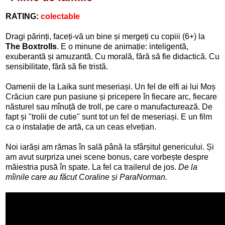
RATING:
colectable
Dragi părinți, faceți-vă un bine și mergeți cu copiii (6+) la
The Boxtrolls
. E o minune de animație: inteligentă,
exuberantă și amuzantă. Cu morală, fără să fie didactică. Cu
sensibilitate, fără să fie tristă.
Oamenii de la Laika sunt meseriași. Un fel de elfi ai lui Moș
Crăciun care pun pasiune și pricepere în fiecare arc, fiecare
năsturel sau mînuță de troll, pe care o manufacturează. De
fapt și "trolii de cutie" sunt tot un fel de meseriași. E un film
ca o instalație de artă, ca un ceas elvețian.
Noi iarăși am rămas în sală până la sfârșitul genericului. Și
am avut surpriza unei scene bonus, care vorbește despre
măiestria pusă în spate. La fel ca trailerul de jos.
De la
mîinile care au făcut Coraline și ParaNorman.