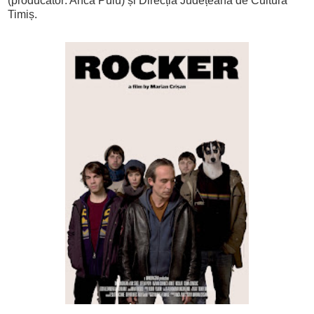
(producător: Anca Puiu) și Direcția Județeană de Cultură
Timiș.