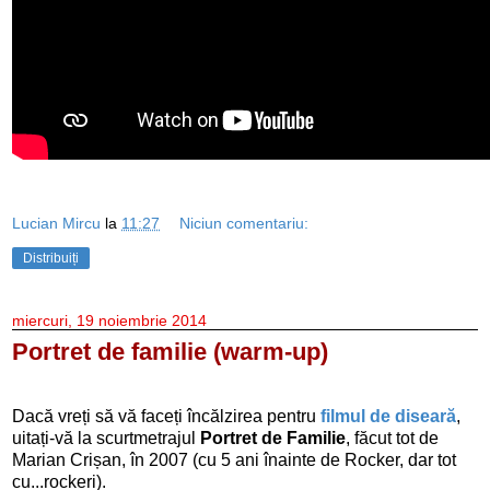
Lucian Mircu
la
11:27
Niciun comentariu:
Distribuiți
miercuri, 19 noiembrie 2014
Portret de familie (warm-up)
Dacă vreți să vă faceți încălzirea pentru
filmul de diseară
,
uitați-vă la scurtmetrajul
Portret de Familie
, făcut tot de
Marian Crișan, în 2007 (cu 5 ani înainte de Rocker, dar tot
cu...rockeri).