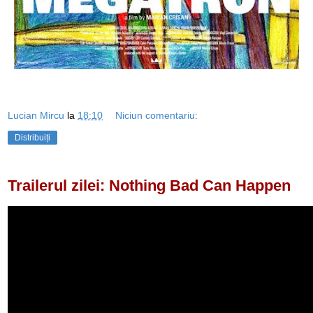
Lucian Mircu
la
18:10
Niciun comentariu:
Distribuiți
Trailerul zilei: Nothing Bad Can Happen