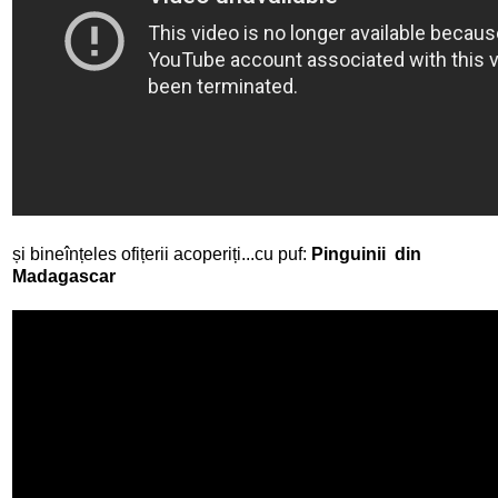
și bineînțeles ofițerii acoperiți...cu puf:
Pinguinii din
Madagascar