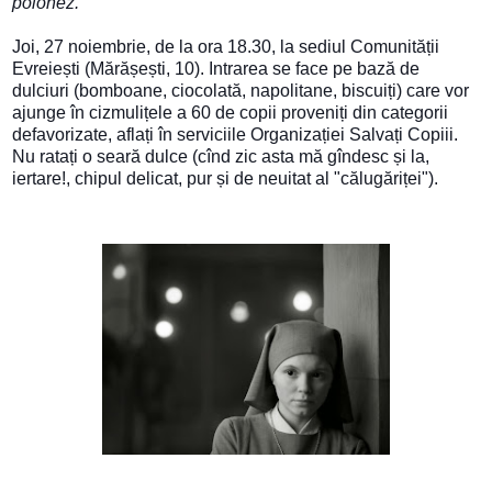
polonez.” 
Joi, 27 noiembrie, de la ora 18.30, la sediul Comunității 
Evreiești (Mărășești, 10). Intrarea se face pe bază de 
dulciuri (
bomboane, ciocolată, napolitane, biscuiți) care vor 
ajunge în
 cizmulițele a 60 de copii proveniți din categorii 
defavorizate, aflați în serviciile Organizației Salvați Copiii. 
Nu ratați o seară dulce (cînd zic asta mă gîndesc și la, 
iertare!, chipul delicat, pur și de neuitat al "călugăriței").