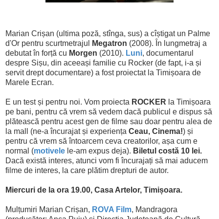
Marian Crișan (ultima poză, stînga, sus)
a cîștigat un Palme
d'Or pentru scurtmetrajul
Megatron
(2008). În lungmetraj a
debutat în forță cu
Morgen
(2010).
Luni
, documentarul
despre Sișu, din aceeași familie cu Rocker (de fapt, i-a și
servit drept documentare) a fost proiectat la Timișoara de
Marele Ecran.
E un test și pentru noi. Vom proiecta
ROCKER
la Timișoara
pe bani, pentru că vrem să vedem dacă publicul e dispus să
plătească pentru acest gen de filme sau doar pentru alea de
la mall (ne-a încurajat și experiența
Ceau, Cinema!
) și
pentru că vrem să întoarcem ceva creatorilor, așa cum e
normal (
motivele
le-am expus deja).
Biletul costă 10 lei.
Dacă există interes, atunci vom fi încurajați să mai aducem
filme de interes, la care plătim drepturi de autor.
Miercuri de la ora 19.00, Casa Artelor, Timișoara.
Mulțumiri Marian Crișan,
ROVA Film
, Mandragora