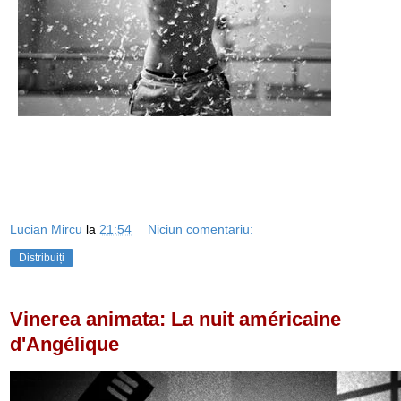
Lucian Mircu
la
21:54
Niciun comentariu:
Distribuiți
Vinerea animata: La nuit américaine
d'Angélique