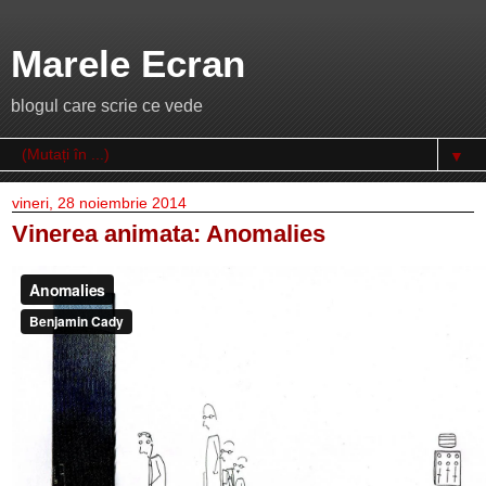
Marele Ecran
blogul care scrie ce vede
▼
vineri, 28 noiembrie 2014
Vinerea animata: Anomalies