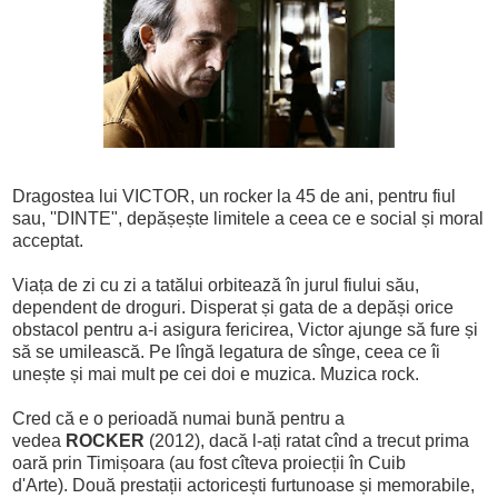
Dragostea lui VICTOR, un rocker la 45 de ani, pentru fiul
sau, ''DINTE", depășește limitele a ceea ce e social și moral
acceptat.
Viața de zi cu zi a tatălui orbitează în jurul fiului său,
dependent de droguri. Disperat și gata de a depăși or
ice
obstacol
pentru a-i asigura fericirea, Victor ajunge să fure și
să se umilească. Pe lîngă legatura de sînge, ceea ce îi
unește și mai mult pe cei doi e muzica. Muzica rock.
Cred că e o perioadă numai bună pentru a
vedea
ROCKER
(2012), dacă l-ați ratat cînd a trecut prima
oară prin Timișoara (au fost cîteva proiecții în Cuib
d'Arte).
Două prestații actoricești furtunoase și memorabile,