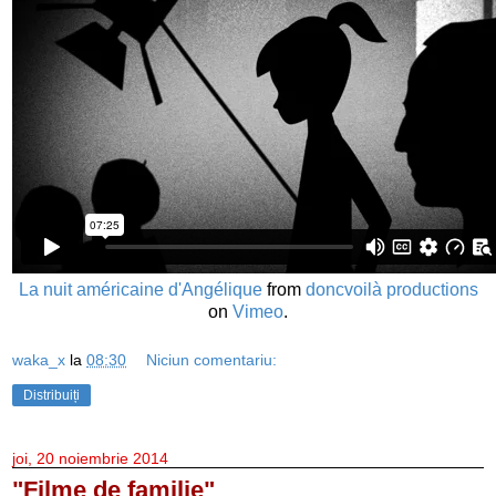
La nuit américaine d'Angélique
from
doncvoilà productions
on
Vimeo
.
waka_x
la
08:30
Niciun comentariu:
Distribuiți
joi, 20 noiembrie 2014
"Filme de familie"