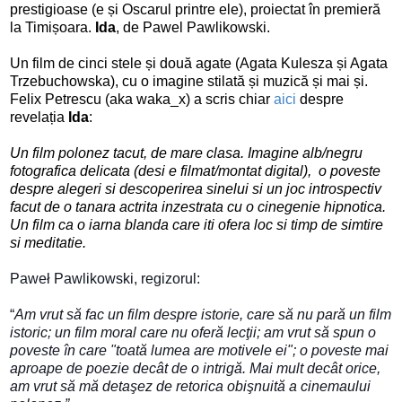
prestigioase (e și Oscarul printre ele), proiectat în premieră
la Timișoara.
Ida
, de Pawel Pawlikowski.
Un film de cinci stele și două agate (Agata Kulesza și Agata
Trzebuchowska), cu o imagine stilată și muzică și mai și.
Felix Petrescu (aka waka_x) a scris chiar
aici
despre
revelația
Ida
:
Un film polonez tacut, de mare clasa. Imagine alb/negru
fotografica delicata (desi e filmat/montat digital), o poveste
despre alegeri si descoperirea sinelui si un joc introspectiv
facut de o tanara actrita inzestrata cu o cinegenie hipnotica.
Un film ca o iarna blanda care iti ofera loc si timp de simtire
si meditatie.
Paweł Pawlikowski, regizorul:
“
Am vrut să fac un film despre istorie, care să nu pară un film 
istoric; un film moral care nu oferă lecţii; am vrut să spun o 
poveste în care "toată lumea are motivele ei"; o poveste mai 
aproape de poezie decât de o intrigă. Mai mult decât orice, 
am vrut să mă detaşez de retorica obişnuită a cinemaului 