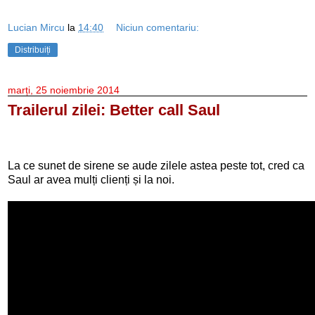
Lucian Mircu
la
14:40
Niciun comentariu:
Distribuiți
marți, 25 noiembrie 2014
Trailerul zilei: Better call Saul
La ce sunet de sirene se aude zilele astea peste tot, cred ca
Saul ar avea mulți clienți și la noi.