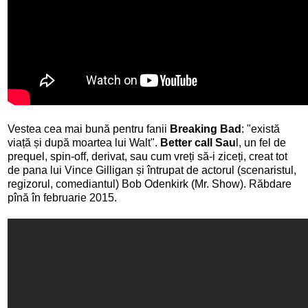
Vestea cea mai bună pentru fanii
Breaking Bad
: "există
viață și după moartea lui Walt".
Better call Sau
l, un fel de
prequel, spin-off, derivat, sau cum vreți să-i ziceți, creat tot
de pana lui Vince Gilligan și întrupat de actorul (scenaristul,
regizorul, comediantul) Bob Odenkirk (Mr. Show). Răbdare
pînă în februarie 2015.