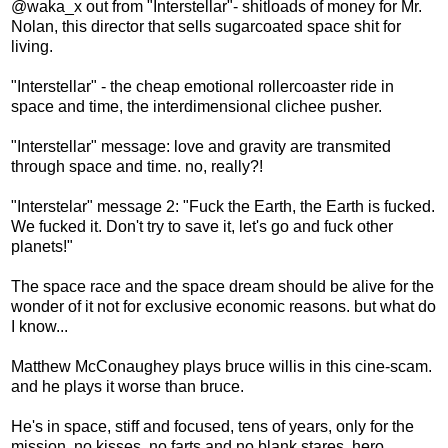
@waka_x
out from "Interstellar"- shitloads of money for
Mr.
Nolan, this director that sells sugarcoated space shit for
living.
"Interstellar" - the cheap emotional rollercoaster ride in
space and time, the interdimensional clichee pusher.
"Interstellar" message: love and gravity are transmited
through space and time. no, really?!
"Interstelar" message 2: "Fuck the Earth, the Earth is fucked.
We fucked it. Don't try to save it, let's go and fuck other
planets!"
The space race and the space dream should be alive for the
wonder of it not for exclusive economic reasons. but what do
I know...
Matthew McConaughey plays bruce willis in this cine-scam.
and he plays it worse than bruce.
He's in space, stiff and focused, tens of years, only for the
mission. no kisses, no farts and no blank stares. hero.