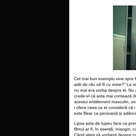
Cel mai bun exemplu vine spre fi
atât de rău să fii cu mine?"
La mo
nu mai era vorba despre el. Nu 
crede el că asta mai contează du
acestui
entitlement
masculin, und
i ofere ceea ce el consideră că i
este Bear ca persoană și adânci
Lipsa asta de tupeu face ca pre
filmul ar fi, în esență, misogin, 
Când alegi să vorbești despre co