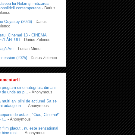
iseea lui Nolan și mitizarea
opoliticii contemporane
- Darius
elenco
he Odyssey (2026)
- Darius
elenco
eau, Cinema! 13 - CINEMA
EZLĂNȚUIT
- Darius Zelenco
ragă Ami
- Lucian Mircu
bsession (2025)
- Darius Zelenco
omentarii
 program cinematogrfaic din anii
 de unde as p...
- Anonymous
 multi ani plini de actiune! Sa se
i adauge in...
- Anonymous
cepand de astazi, "Ciau, Cinema!"
 r...
- Anonymous
 film placut , nu este senzational
 bine reali...
- Anonymous