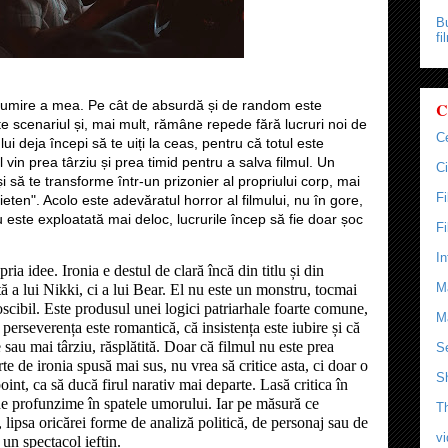
Bu
fi
țumire a mea. Pe cât de absurdă și de random este
C
te scenariul și, mai mult, rămâne repede fără lucruri noi de
C
ui deja începi să te uiți la ceas, pentru că totul este
ul vin prea târziu și prea timid pentru a salva filmul. Un
Ci
i să te transforme într-un prizonier al propriului corp, mai
F
ieten". Acolo este adevăratul horror al filmului, nu în gore,
 este exploatată mai deloc, lucrurile încep să fie doar șoc
F
In
ria idee. Ironia e destul de clară încă din titlu și din
M
 a lui Nikki, ci a lui Bear.
El nu este un monstru, tocmai
scibil. Este produsul unei logici patriarhale foarte comune,
M
 perseverența este romantică, că insistența este iubire și că
sau mai târziu, răsplătită. Doar că filmul nu este prea
Se
te de ironia spusă mai sus, nu vrea să critice asta, ci doar o
S
oint, ca să ducă firul narativ mai departe. Lasă critica în
 de profunzime în spatele umorului. Iar pe măsură ce
T
, lipsa oricărei forme de analiză politică, de personaj sau de
v
 un spectacol ieftin.