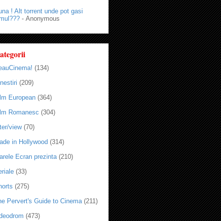
na ! Alt torrent unde pot gasi
lmul???
- Anonymous
ategorii
eauCinema!
(134)
nestiri
(209)
ilm European
(364)
ilm Romanesc
(304)
ter/view
(70)
ade in Hollywood
(314)
arele Ecran prezinta
(210)
riale
(33)
horts
(275)
he Pervert's Guide to Cinema
(211)
ideodrom
(473)