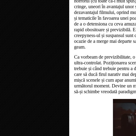
horrorul (cu toate că-i mult spu
cringe, uneori în avantajul unor 
dezavantajul filmului, oprind m
și tematicile în favoarea unei po
de a o detensiona cu ceva amuza
rapid obositoare și previzibilă. E
creepyness-ul și suspansul sunt co
ocazie de a merge mai departe sa
geam.
Ca vorbeam de previzibilitate, o
ultra-controlat. Poziționarea sce
trebuie și când trebuie pentru a
care să ducă firul narativ mai de
mișcă scenele și cum apar anumit
următorul moment. Devine un meca
să-și schimbe vreodată paradigm