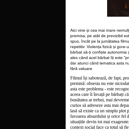
Aici vine și cea mai mare nemul
premisa, pe atât de previzibil es
spus, încât pe la jumătatea filmul
repetitiv. Violența fizică și gore-
bărbat să-ți confiște autonomia ș
ales când acel bărbat îți este "pr
dar atunci când tematica asta nu
fără valuare.
Filmul își sabotează, de fapt, prop
premisă: obsesia nu este niciodată
asta este problema - este recogno
aceea care îi învață pe bărbați că
bunătatea ar trebui, mai devreme 
curios să adreseze asta mai depar
lasă să existe ca un simplu plot p
favoarea absurdului și orice fel
situațiile devin tot mai exagerate
context social face ca totul să fie