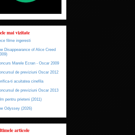
ele mai vizitate
ce filme ingeresti
he Disappearance of Alice Creed
009)
oncurs Marele Ecran - Oscar 2009
oncursul de previziuni Oscar 2012
rifica-ti acuitatea cinefila
oncursul de previziuni Oscar 2013
lm pentru prieteni (2011)
he Odyssey (2026)
ltimele articole