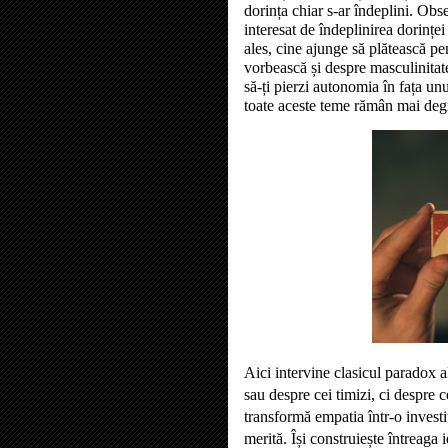
dorința chiar s-ar îndeplini. Obs
interesat de îndeplinirea dorințe
ales, cine ajunge să plătească pen
vorbească și despre masculinitat
să-ți pierzi autonomia în fața u
toate aceste teme rămân mai deg
Aici intervine clasicul paradox a
sau despre cei timizi, ci despre 
transformă empatia într-o investi
merită. Își construiește întreaga i