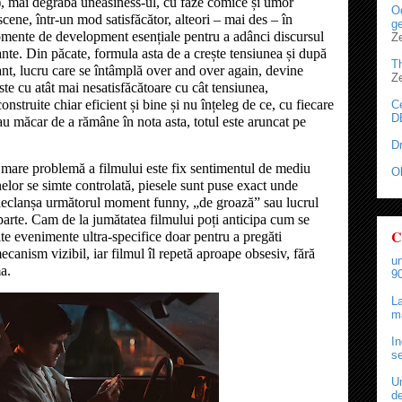
s), mai degrabă uneasiness-ul, cu faze comice și umor
Od
scene, într-un mod satisfăcător, alteori – mai des – în
ge
omente de development esențiale pentru a adânci discursul
Z
ante. Din păcate, formula asta de a crește tensiunea și după
T
nt, lucru care se întâmplă over and over again, devine
Z
ste cu atât mai nesatisfăcătoare cu cât tensiunea,
nstruite chiar eficient și bine și nu înțeleg de ce, cu fiecare
C
D
u măcar de a rămâne în nota asta, totul este aruncat pe
D
 mare problemă a filmului este fix sentimentul de mediu
O
nelor se simte controlată, piesele sunt puse exact unde
 declanșa următorul moment funny, „de groază” sau lucrul
parte. Cam de la jumătatea filmului poți anticipa cum se
C
e evenimente ultra-specifice doar pentru a pregăti
nism vizibil, iar filmul îl repetă aproape obsesiv, fără
un
a.
90
La
ma
In
se
Un
de