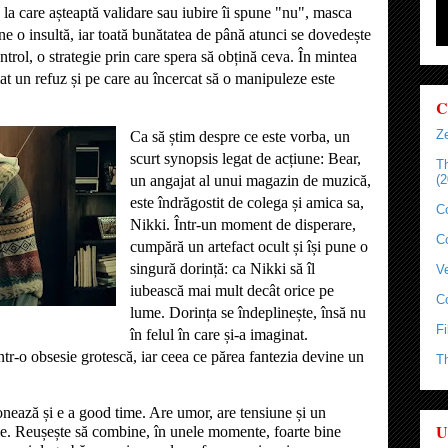
la care așteaptă validare sau iubire îi spune "nu", masca
ne o insultă, iar toată bunătatea de până atunci se dovedește
trol, o strategie prin care spera să obțină ceva. În mintea
at un refuz și pe care au încercat să o manipuleze este
C
Ze
Ca să știm despre ce este
vorba, un
scurt synopsis legat de acțiune: Bear,
T
un angajat al unui magazin de muzică,
(2
este îndrăgostit de colega și amica sa,
C
Nikki. Într-un moment de disperare,
C
cumpără un artefact ocult și își pune o
singură dorință: ca Nikki să îl
Ve
iubească mai mult decât orice pe
C
lume. Dorința se îndeplinește, însă nu
Fi
în felul în care și-a imaginat.
tr-o obsesie grotescă, iar ceea ce părea fantezia devine un
T
nează și e a good time. Are umor, are tensiune și un
U
e. Reușește să combine, în unele momente, foarte bine