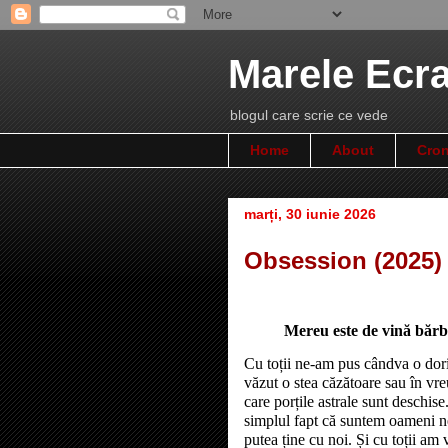
Marele Ecr
blogul care scrie ce vede
Home
About
Cron
marți, 30 iunie 2026
Obsession (2025)
Mereu este de vină bărba
Cu toții ne-am pus cândva o dori
văzut o stea căzătoare sau în vr
care porțile astrale sunt deschis
simplul fapt că suntem oameni ne
putea ține cu noi. Și cu toții am