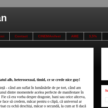
an
ici
Contact
CINEMAnifest
AME
3,5%
tul alb, heterosexual, timid, ce se crede nice guy!
nță - când am suflat în lumânările de pe tort, când am
S
eunul dintre momentele acelea perfecte de manifestare în
e. Fie că era vorba despre dragoste, bani sau orice altceva,
 face să credem, măcar pentru o clipă, că universul ar
 visat cu ochii deschiși, măcar o secundă, la cum ar fi dacă