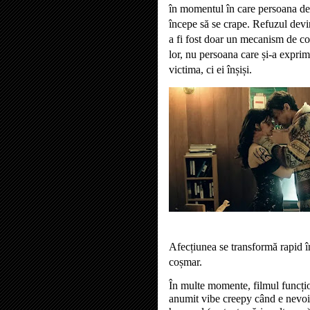
în momentul în care persoana de 
începe să se crape. Refuzul devi
a fi fost doar un mecanism de con
lor, nu persoana care și-a exprim
victima, ci ei înșiși.
Afecțiunea se transformă rapid în
coșmar.
În multe momente, filmul funcțio
anumit vibe creepy când e nevoi