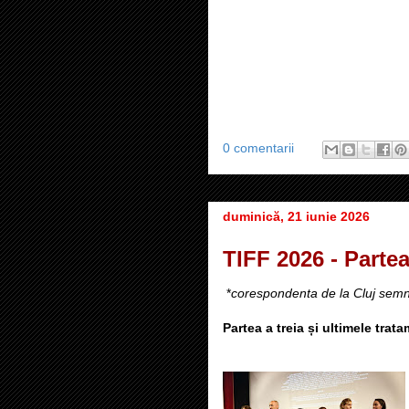
0 comentarii
duminică, 21 iunie 2026
TIFF 2026 - Partea
*
corespondenta de la Cluj sem
Partea a treia și ultimele tr