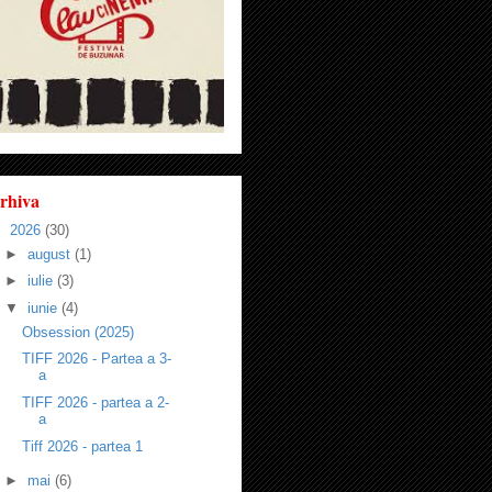
rhiva
▼
2026
(30)
►
august
(1)
►
iulie
(3)
▼
iunie
(4)
Obsession (2025)
TIFF 2026 - Partea a 3-
a
TIFF 2026 - partea a 2-
a
Tiff 2026 - partea 1
►
mai
(6)