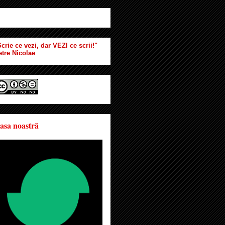
crie ce vezi, dar VEZI ce scrii!"
etre Nicolae
asa noastră