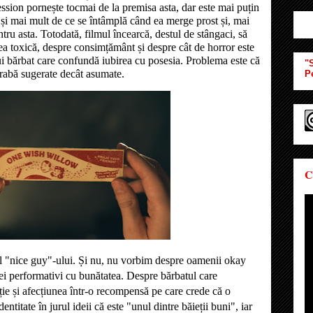
ession pornește tocmai de la premisa asta, dar este mai puțin
i și mai mult de ce se întâmplă când ea merge prost și, mai
tru asta. Totodată, filmul încearcă, destul de stângaci, să
ea toxică, despre consimțământ și despre cât de horror este
nui bărbat care confundă iubirea cu posesia. Problema este că
"S
rabă sugerate decât asumate.
P
C
l "nice guy"-ului. Și
nu, nu vorbim despre oamenii okay
cei performativi cu bunătatea. Despre bărbatul care
ție și afecțiunea într-o recompensă pe care crede că o
dentitate în jurul ideii că este "unul dintre băieții buni", iar