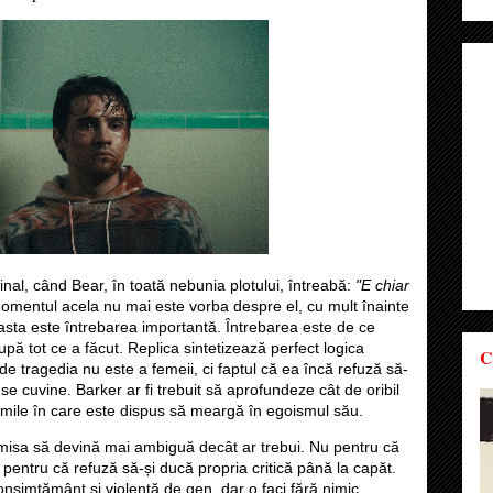
nal, când Bear, în toată nebunia plotului, întreabă:
"E chiar
mentul acela nu mai este vorba despre el, cu mult înainte
asta este întrebarea importantă. Întrebarea este de ce
pă tot ce a făcut. Replica sintetizează perfect logica
C
e tragedia nu este a femeii, ci faptul că ea încă refuză să-
 se cuvine. Barker ar fi trebuit să aprofundeze cât de oribil
mile în care este dispus să meargă în egoismul său.
misa să devină mai ambiguă decât ar trebui. Nu pentru că
ci pentru că refuză să-și ducă propria critică până la capăt.
nsimțământ și violență de gen, dar o faci fără nimic