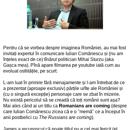
Pentru că se vorbea despre imaginea României, au mai fost
invitați expertul în comunicare Iulian Comănescu și (nu am
înțeles exact de ce) tînărul politician Mihai Sturzu (aka
Gașca mea). Pînă
apare filmarea pe youtube
iată cum au
evoluat ostlitățile, pe scurt:
L-am luat în primire fără menajamente și l-am întrebat de ce
a prezentat (aproape exclusiv) părțile urîte ale României și
(cu o singură excepție) personaje care se zbat în mizerie.
Nu există pericolul să se creadă că toți românii sunt așa?
Mai ales când ai un titlu ca
Romanians are coming
(despre
care Iulian Comănescu zicea că e o "memă" ce a început în
anii postbelici cu
The Russians are coming
).
James a recunoscut că poate titlul nu e cel mai fericit (el