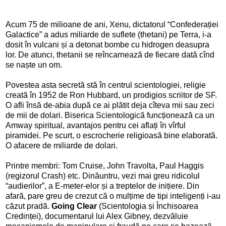
Acum 75 de milioane de ani, Xenu, dictatorul “Confederației
Galactice” a adus miliarde de suflete (thetani) pe Terra, i-a
dosit în vulcani și a detonat bombe cu hidrogen deasupra
lor. De atunci, thetanii se reîncarnează de fiecare dată cînd
se naște un om.
Povestea asta secretă stă în centrul scientologiei, religie
creată în 1952 de Ron Hubbard, un prodigios scriitor de SF.
O afli însă de-abia după ce ai plătit deja cîteva mii sau zeci
de mii de dolari. Biserica Scientologică funcționează ca un
Amway spiritual, avantajos pentru cei aflați în vîrful
piramidei. Pe scurt, o escrocherie religioasă bine elaborată.
O afacere de miliarde de dolari.
Printre membri: Tom Cruise, John Travolta, Paul Haggis
(regizorul Crash) etc. Dinăuntru, vezi mai greu ridicolul
“audierilor”, a E-meter-elor și a treptelor de inițiere. Din
afară, pare greu de crezut că o mulțime de tipi inteligenți i-au
căzut pradă.
Going Clear
(Scientologia și Închisoarea
Credinței), documentarul lui Alex Gibney, dezvăluie