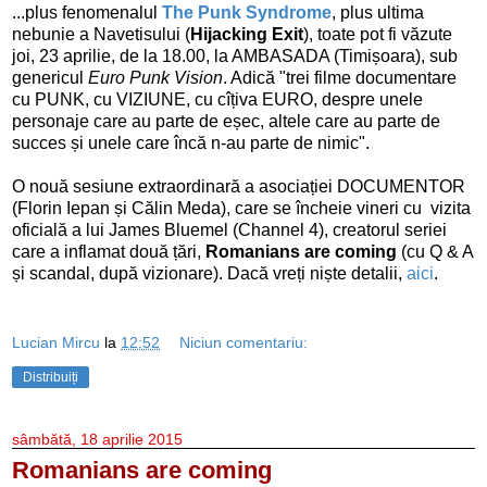
...plus fenomenalul
The Punk Syndrome
, plus ultima
nebunie a Navetisului (
Hijacking Exit
), toate pot fi văzute
joi, 23 aprilie, de la 18.00, la AMBASADA (Timișoara), sub
genericul
Euro Punk Vision
. Adică "trei filme documentare
cu PUNK, cu VIZIUNE, cu cîțiva EURO, despre unele
personaje care au parte de eșec, altele care au parte de
succes și unele care încă n-au parte de nimic".
O nouă sesiune extraordinară a asociației DOCUMENTOR
(Florin Iepan și Călin Meda), care se încheie vineri cu vizita
oficială a lui James Bluemel (Channel 4), creatorul seriei
care a inflamat două țări,
Romanians are coming
(cu Q & A
și scandal, după vizionare). Dacă vreți niște detalii,
aici
.
Lucian Mircu
la
12:52
Niciun comentariu:
Distribuiți
sâmbătă, 18 aprilie 2015
Romanians are coming