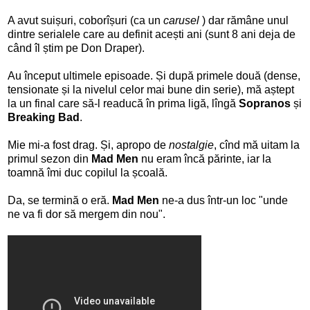
A avut suișuri, coborîșuri (ca un
carusel
) dar rămâne unul
dintre serialele care au definit acești ani (sunt 8 ani deja de
când îl știm pe Don Draper).
Au început ultimele episoade. Și după primele două (dense,
tensionate și la nivelul celor mai bune din serie), mă aștept
la un final care să-l readucă în prima ligă, lîngă
Sopranos
și
Breaking Bad
.
Mie mi-a fost drag. Și, apropo de
nostalgie
, cînd mă uitam la
primul sezon din
Mad Men
nu eram încă părinte, iar la
toamnă îmi duc copilul la școală.
Da, se termină o eră.
Mad Men
ne-a dus într-un loc "unde
ne va fi dor să mergem din nou".