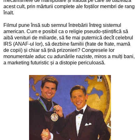
mecanismele de manipulare și fraudă pe care se bazează
acest cult, prin mărturii complete ale foștilor membri de rang
înalt.
Filmul pune însă sub semnul întrebării întreg sistemul
american. Cum e posibil ca o religie pseudo-științifică să
aibă venituri de miliarde, să fie mai puternică decît celebrul
IRS (ANAF-ul lor), să dezbine familii (frate de frate, mamă
de copii) și chiar să țină prizonieri? Congresele lor
monumentale aduc cu adunările naziste, miros a mulți bani,
a marketing futuristic și a distopie periculoasă.