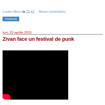
Lucian Mircu
la
22:42
Niciun comentariu:
Distribuiți
luni, 20 aprilie 2015
Zivan face un festival de punk