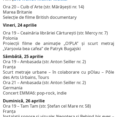
Ora 20 – Cuib d´Arte (str. Mărăşeşti nr. 14)
Marea Britanie
Selecţie de filme British documentary
Vineri, 24 aprilie
Ora 19 – Ceainăria librăriei Cărtureşti (str. Mercy nr. 7)
Polonia
Proiecții filme de animație „O!PLA” și scurt metraj
„Varșovia bea cafea” de Patryk Bugajski
Sâmbătă, 25 aprilie
Ora 19 – Ambasada (str. Anton Seiller nr. 2)
Franța
Scurt metraje urbane – în colaborare cu pOlau – Pôle
des Arts Urbains, Tours
Ora 21 – Ambasada (str. Anton Seiller nr. 2)
Germania
Concert EMMA6: pop-rock, indie
Duminică, 26 aprilie
Ora 19 – Tam Tam (str. Ștefan cel Mare nr. 58)
Franța
Instalaţii sonore şi vizuale: Neoptera şi Behind his eyes –