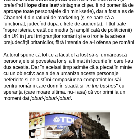
preferînd
Hope dies last
/ sintagma clișeu fiind pomenită de
aproape toate personajele din mini-serie), dar a fost ales de
Channel 4 din rațiuni de marketing (și se pare că a
funcționat, judecînd după cifrele de audiență). Titlul bate
înspre isteria creată de media (și amplificată de politicienii)
din UK în jurul imigranților români și e o ironie la adresa
prejudecății britanicilor, fără intenția de a-i ofensa pe români.
Autorul spune că tot ce a făcut el a fost să-și urmărească
personajele și povestea lor și a filmat în locurile în care l-au
dus aceștia. Dar în același timp admite că a plecat în minte
cu un obiectiv: acela de a umaniza aceste personaje
nefericite și de a stîrni compasiunea compatrioților săi
pentru românii care dorm în stradă și "
in the bushes
" cu
speranța (care moare ultima, nu-i așa) că vor primi la un
moment dat
joburi-joburi-joburi
.