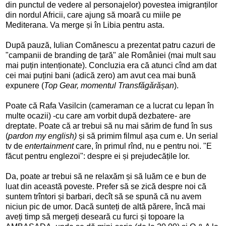
din punctul de vedere al personajelor) povestea imigranților
din nordul Africii, care ajung să moară cu miile pe
Mediterana. Va merge și în Libia pentru asta.
După pauză, Iulian Comănescu a prezentat patru cazuri de
"campanii de branding de țară" ale României (mai mult sau
mai puțin intenționate). Concluzia era că atunci cînd am dat
cei mai puțini bani (adică zero) am avut cea mai bună
expunere (
Top Gear, momentul Transfăgărășan
).
Poate că Rafa Vasilcin (cameraman ce a lucrat cu Iepan în
multe ocazii) -cu care am vorbit după dezbatere- are
dreptate. Poate că ar trebui să nu mai sărim de fund în sus
(
pardon my english)
și să primim filmul așa cum e. Un serial
tv de
entertainment
care, în primul rînd, nu e pentru noi. "E
făcut pentru englezoi": despre ei și prejudecățile lor.
Da, poate ar trebui să ne relaxăm și să luăm ce e bun de
luat din această poveste. Prefer să se zică despre noi că
suntem trîntori și barbari, decît să se spună că nu avem
niciun pic de umor. Dacă sunteți de altă părere, încă mai
aveți timp să mergeți deseară cu furci și topoare la