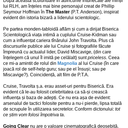
După această scufundare în adîncurile întunecate ale minții
lui RLH, am înțeles mai bine personajul creat de Phillip
Seymour Hoffman în
The Master
(P.T. Anderson), inspirat
evident din istoria bizară a liderului scientologic.
Pe partea monden-tabloidă aflăm și cum a dirijat Biserica
Scientologică viața intimă a cuplului Cruise-Kidman sau
cum a influențat cariera tînărului John Travolta. Plus că
discursurile publice ale lui Cruise și fotografiile făcute
împreună cu actualul lider, David Miscavige, (din care
înțelegem că unul îl imită pe celălalt) sunt
priceless
. Ceea
ce mi-a amintit de rolul din
Magnolia
al lui Cruise (în care
joacă rol de self-help guru; sau pe el însuși; sau pe
Miscavige?). Coincidență, alt film de P.T.A.
Cruise, Travolta ș.a. erau asset-uri pentru Biserică. Era
evident că le-au folosit celebritatea ca să-și crească
influența și baza de adepți. Ce nu era așa de evident:
arsenalul de tactici folosite pentru a nu-i pierde, lipsa totală
de scrupule în utilizarea secretelor. Conform dictonului:
tot
ce știm vom folosi împotriva ta
.
Going Clear
nu are o valoare cinematografică deosebită.