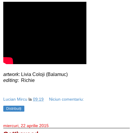
artwork
: Livia Coloji (Balamuc)
editing
: Richie
Lucian Mircu
la
09:19
Niciun comentariu:
Distribuiți
miercuri, 22 aprilie 2015