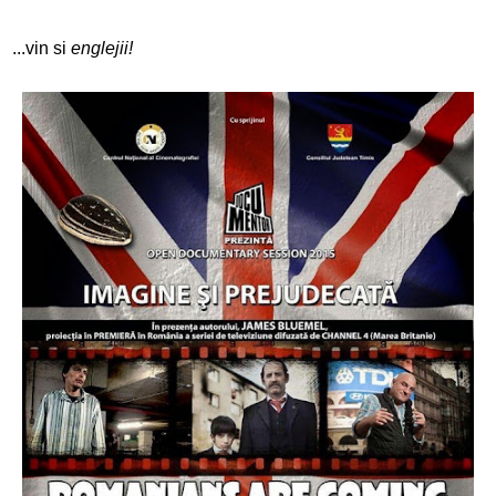
...vin si
englejii!