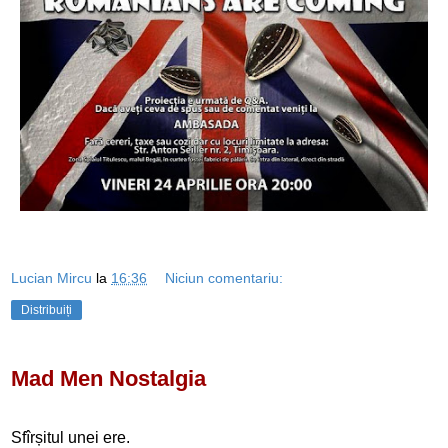
Lucian Mircu
la
16:36
Niciun comentariu:
Distribuiți
Mad Men Nostalgia
Sfîrșitul unei ere.