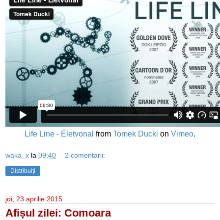
Life Line - Életvonal
from
Tomek Ducki
on
Vimeo
.
waka_x
la
09:40
2 comentarii:
Distribuiți
joi, 23 aprilie 2015
Afișul zilei: Comoara