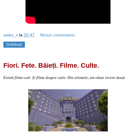
waka_x
la
20:47
Niciun comentariu:
Distribuiți
Fiori. Fete. Băieți. Filme. Culte.
Există filme-cult. Și filme despre culte.
Din ultimele, am văzut recent două.