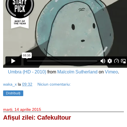
Umbra (HD - 2010)
from
Malcolm Sutherland
on
Vimeo
.
waka_x
la
09:32
Niciun comentariu:
Distribuiți
marți, 14 aprilie 2015
Afișul zilei: Cafekultour