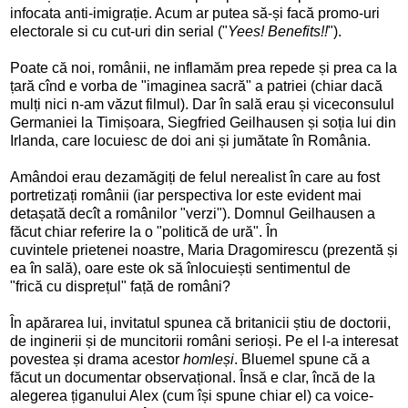
infocata anti-imigrație. Acum ar putea să-și facă promo-uri
electorale si cu cut-uri din serial ("
Yees! Benefits!!
").
Poate că noi, românii, ne inflamăm prea repede și prea ca la
țară cînd e vorba de "imaginea sacră" a patriei (chiar dacă
mulți nici n-am văzut filmul). Dar în sală erau și viceconsulul
Germaniei la Timișoara, Siegfried Geilhausen și soția lui din
Irlanda, care locuiesc de doi ani și jumătate în România.
Amândoi erau dezamăgiți de felul nerealist în care au fost
portretizați românii (iar perspectiva lor este evident mai
detașată decît a românilor "verzi"). Domnul Geilhausen a
făcut chiar referire la o "politică de ură". În
cuvintele
prietenei noastre, Maria Dragomirescu (prezentă și
ea în sală), oare este ok să înlocuiești sentimentul de
"fric
ă
cu disprețul" față de români?
În apărarea lui, invitatul spunea că britanicii știu de doctorii,
de inginerii și de muncitorii români serioși. Pe el l-a interesat
povestea și drama acestor
homleși
. Bluemel spune că a
făcut un documentar observațional. Însă e clar, încă de la
alegerea țiganului Alex (cum își spune chiar el) ca voice-