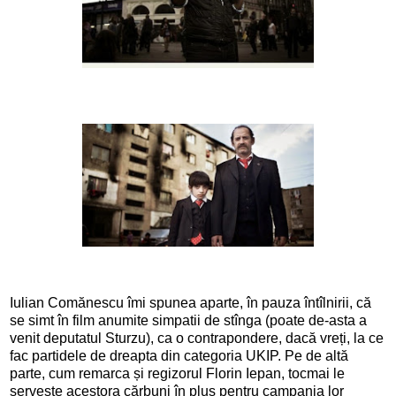
Iulian Comănescu îmi spunea aparte, în pauza întîlnirii, că
se simt în film anumite simpatii de stînga (poate de-asta a
venit deputatul Sturzu), ca o contrapondere, dacă vreți, la ce
fac partidele de dreapta din categoria UKIP. Pe de altă
parte, cum remarca și regizorul Florin Iepan, tocmai le
servește acestora cărbuni în plus pentru campania lor