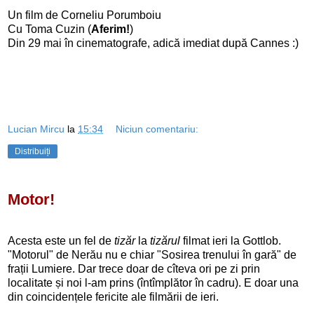
Un film de Corneliu Porumboiu
Cu Toma Cuzin (
Aferim!
)
Din 29 mai în cinematografe, adică imediat după Cannes :)
Lucian Mircu
la
15:34
Niciun comentariu:
Distribuiți
Motor!
Acesta este un fel de
tizăr
la
tizărul
filmat ieri la Gottlob.
"Motorul" de Nerău nu e chiar "Sosirea trenului în gară" de
frații Lumiere. Dar trece doar de cîteva ori pe zi prin
localitate și noi l-am prins (întîmplător în cadru). E doar una
din coincidențele fericite ale filmării de ieri.