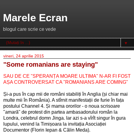
Marele Ecran
blogul care scrie ce vede
▼
vineri, 24 aprilie 2015
"Some romanians are staying"
SAU DE CE "SPERANȚA MOARE ULTIMA" N-AR FI FOST
AȘA CONTROVERSAT CA "ROMANIANS ARE COMING"
Și-a pus în cap mii de români stabiliți în Anglia (și chiar mai
multe mii în România). A stîrnit manifestații de furie în fața
postului Channel 4. Și mama ororilor - o noua scrisoare
"amară" de protest din partea ambasadorului român la
Londra, celebrul domn Jinga. Iar azi s-a vîrît singur în gura
lupului, venind la Timișoara la invitația Asociației
Documentor (Florin Iepan & Călin Meda).