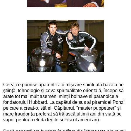
Ceea ce pornise aparent ca o mișcare spirituală bazată pe
știință, tehnologie și ceva spiritualitate orientală, începe să
arate tot mai mult asemeni minții bolnave și paranoice a
fondatorului Hubbard. La capătul de sus al piramidei Ponzi
pe care a creat-o, stă el, Căpitanul, "master puppeteer" și
mare fraudor (a preferat să trăiască ultimii ani din viață pe
vapor pentru a eluda legile și Fiscul american).