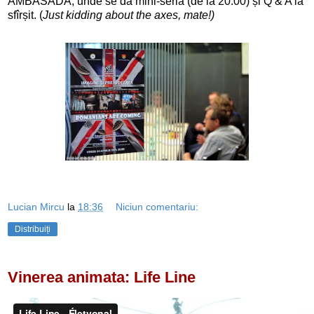
AMBASADA, unde se dă mini-seria (de la 20.00) și Q & A la
sfîrșit. (
Just kidding about the axes, mate!)
Lucian Mircu
la
18:36
Niciun comentariu:
Distribuiți
Vinerea animata: Life Line