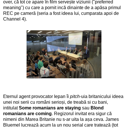
over, că tot ce apare în film servește viziunii ("preferred
meaning") cu care a pornit incă dinainte de a apăsa primul
REC pe cameră (seria a fost ideea lui, cumparata apoi de
Channel 4).
Eternul agent provocator Iepan îi
pitch
-uia britanicului ideea
unei noi serii cu români serioși, de treabă si cu bani,
intitulat
Some romanians are staying
sau
Blond
romanians are coming
. Regizorul invitat era sigur că
nimeni din Marea Britanie nu s-ar uita la așa ceva. James
Bluemel lucrează acum la un nou serial care tratează (tot