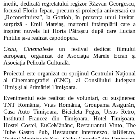
inedit, dedicată regretatului regizor Răzvan Georgescu,
focusul Florin Iepan, precum și proiecția aniversară cu
„Reconstituirea”, la Gottlob, în prezența unui invitat-
surpriză - Emil Mateiaș, martorul întâmplării care a
inspirat nuvela lui Horia Pătrașcu după care Lucian
Pintilie și-a realizat capodopera.
Ceau, Cinema!
este un festival dedicat filmului
european, organizat de Asociaţia Marele Ecran şi
Asociaţia Pelicula Culturală.
Proiectul este organizat cu sprijinul Centrului Naţional
al Cinematografiei (CNC), al Consiliului Judeţean
Timiş și al Primăriei Timișoara.
Evenimentul este realizat de voluntari, cu susţinerea:
TNT România, Vitas România, Groupama Asigurări,
Casa Auto Timişoara, Bicicleta Pegas, Ursus Retro,
Institutul Francez din Timişoara, Hotel Timişoara,
Hostel Costel, EuCeMănânc, Restaurantul Vinto, The
Tube Gastro Pub, Restaurant Intermezzo, iaBilet.ro,
Teatrul Maghiar de Stat „Csiky Gergely” din Timişoara,