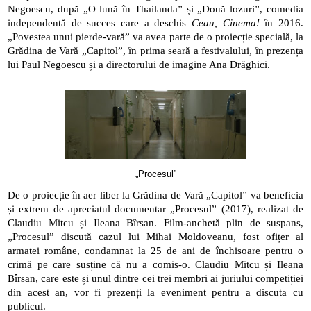
Negoescu, după „O lună în Thailanda” și „Două lozuri”, comedia 
independentă de succes care a deschis 
Ceau, Cinema!
 în 2016. 
„Povestea unui pierde-vară” va avea parte de o proiecție specială, la 
Grădina de Vară „Capitol”, în prima seară a festivalului, în prezența 
lui Paul Negoescu și a directorului de imagine Ana Drăghici.
„Procesul”
De o proiecție în aer liber la Grădina de Vară „Capitol” va beneficia 
și extrem de apreciatul documentar „Procesul” (2017), realizat de 
Claudiu Mitcu și Ileana Bîrsan. Film-anchetă plin de suspans, 
„Procesul” discută cazul lui Mihai Moldoveanu, fost ofițer al 
armatei române, condamnat la 25 de ani de închisoare pentru o 
crimă pe care susține că nu a comis-o. Claudiu Mitcu și Ileana 
Bîrsan, care este și unul dintre cei trei membri ai juriului competiției 
din acest an, vor fi prezenți la eveniment pentru a discuta cu 
publicul.