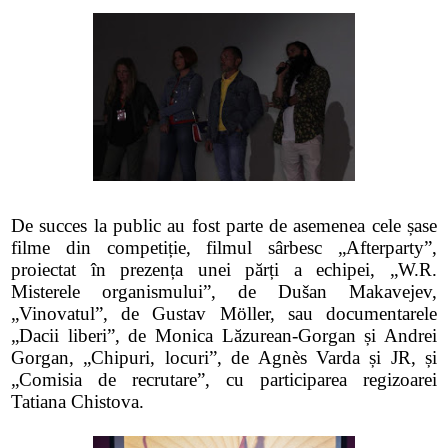
De succes la public au fost parte de asemenea cele șase
filme din competiție, filmul sârbesc „Afterparty”,
proiectat în prezența unei părți a echipei, „W.R.
Misterele organismului”, de Dušan Makavejev,
„Vinovatul”, de Gustav Möller, sau documentarele
„Dacii liberi”, de Monica Lăzurean-Gorgan și Andrei
Gorgan, „Chipuri, locuri”, de Agnès Varda și JR, și
„Comisia de recrutare”, cu participarea regizoarei
Tatiana Chistova.