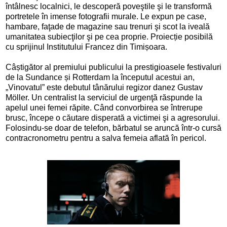
întâlnesc localnici, le descoperă poveştile şi le transformă
portretele în imense fotografii murale. Le expun pe case,
hambare, faţade de magazine sau trenuri şi scot la iveală
umanitatea subiecţilor şi pe cea proprie. Proiecție posibilă
cu sprijinul Institutului Francez din Timișoara.
Câștigător al premiului publicului la prestigioasele festivaluri
de la Sundance și Rotterdam la începutul acestui an,
„Vinovatul” este debutul tânărului regizor danez Gustav
Möller. Un centralist la serviciul de urgenţă răspunde la
apelul unei femei răpite. Când convorbirea se întrerupe
brusc, începe o căutare disperată a victimei şi a agresorului.
Folosindu-se doar de telefon, bărbatul se aruncă într-o cursă
contracronometru pentru a salva femeia aflată în pericol.