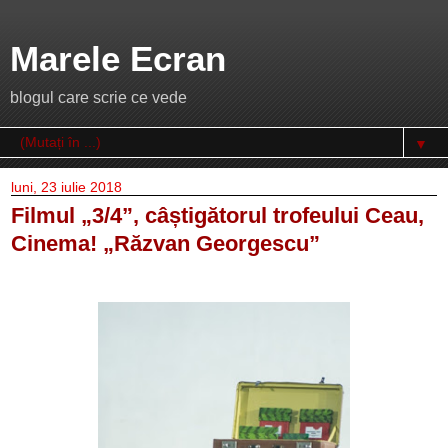
Marele Ecran
blogul care scrie ce vede
▼
luni, 23 iulie 2018
Filmul „3/4”, câștigătorul trofeului Ceau,
Cinema! „Răzvan Georgescu”