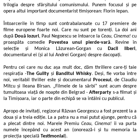
trilogia despre sfârșitului comunismului. Punem focusul și pe
opera altui important documentarist timișorean: Florin Iepan.
Întoarcerile în timp sunt contrabalansate cu 17 premiere de
filme europene foarte noi. Care nu sunt pe torenți. La doi ani
după
Două lozuri
, Paul Negoescu se întoarce la
Ceau, Cinema!
cu
proaspăta comedie
Povestea unui pierde-vară
. Revine în
selecţie și Monica Lăzurean-Gorgan cu
Dacii liberi
,
documentarul ei (şi al lui Andrei Gorgan) despre dacopați.
Pentru cei care nu duc așa mult doc, dăm thrillere care-ți taie
respirația -
The Guilty
şi
Banditul Whisky
. Deși, fie vorba între
noi, veritabil thriller este și documentarul
Procesul
, de Claudiu
Mitcu şi lleana Bîrsan. „Filmele de la sârbi” sunt acum despre
tumultoasa viață de noapte din Belgrad -
Afterparty
s-a filmat și
la Timișoara, iar o parte din echipă se va întâlni cu publicul.
Apropo de invitați, regizorul Răzvan Georgescu a fost prezent la a
doua și a treia ediție. La a patra nu a mai putut ajunge, pentru că
a plecat dintre noi. Marele Premiu
Ceau, Cinema!
îi va purta
numele începând cu acest an (onorează-i și tu memoria la
proiecția specială
Testimonial
).