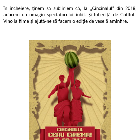
În încheiere, ținem să subliniem că, la „Cincinalul” din 2018,
aducem un omagiu spectatorului iubit. Și lubeniță de Gottlob.
Vino la filme și ajută-ne să facem o ediție de veselă amintire.