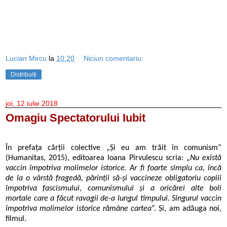
Lucian Mircu
la
10:20
Niciun comentariu:
Distribuiți
joi, 12 iulie 2018
Omagiu Spectatorului Iubit
În prefața cărții colective „Și eu am trăit în comunism”
(Humanitas, 2015), editoarea Ioana Pîrvulescu scria: „
Nu există
vaccin împotriva molimelor istorice. Ar fi foarte simplu ca, încă
de la o vârstă fragedă, părinții să-și vaccineze obligatoriu copiii
împotriva fascismului, comunismului și a oricărei alte boli
mortale care a făcut ravagii de-a lungul timpului. Singurul vaccin
împotriva molimelor istorice rămâne cartea
”.
Și, am adăuga noi,
filmul.