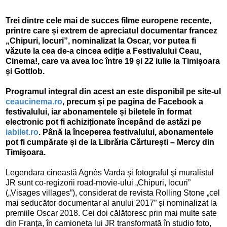
Trei dintre cele mai de succes filme europene recente,
printre care și extrem de apreciatul documentar francez
„Chipuri, locuri”, nominalizat la Oscar, vor putea fi
văzute la cea de-a cincea ediție a Festivalului Ceau,
Cinema!, care va avea loc între 19 și 22 iulie la Timișoara
și Gottlob.
Programul integral din acest an este disponibil pe site-ul
ceaucinema.ro
, precum și pe pagina de Facebook a
festivalului, iar abonamentele și biletele în format
electronic pot fi achiziționate începând de astăzi pe
iabilet.ro
. Până la începerea festivalului, abonamentele
pot fi cumpărate și de la Librăria Cărtureşti – Mercy din
Timişoara.
Legendara cineastă Agnès Varda şi fotograful şi muralistul
JR sunt co-regizorii road-movie-ului „Chipuri, locuri”
(„Visages villages”), considerat de revista Rolling Stone „cel
mai seducător documentar al anului 2017” și nominalizat la
premiile Oscar 2018. Cei doi călătoresc prin mai multe sate
din Franţa, în camioneta lui JR transformată în studio foto,