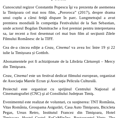
Cunoscutul regizor Constantin Popescu îşi va prezenta de asemenea 
la Timişoara cel mai nou film, „Pororoca” (2017), despre drama 
unui cuplu a cărui fetiţă dispare în parc. Lungmetrajul a avut 
premiera mondială în competiţia Festivalului de la San Sebastian, 
unde actorul Bogdan Dumitrache a fost premiat pentru interpretarea 
sa, iar recent a fost desemnat cel mai bun film al secţiunii Zilele 
Filmului Românesc de la TIFF.  
Cea de-a cincea ediție a 
Ceau, Cinema!
 va avea loc între 19 și 22 
iulie la Timișoara și Gottlob.
Abonamentele pot fi achiziţionate de la Librăria Cărtureşti – Mercy 
din Timişoara. 
Ceau, Cinema!
 este un festival dedicat filmului european, organizat 
de Asociaţia Marele Ecran şi Asociaţia Pelicula Culturală.
Proiectul este organizat cu sprijinul Centrului Naţional al 
Cinematografiei (CNC) şi al Consiliului Judeţean Timiş.
Evenimentul este realizat de voluntari, cu susţinerea: TNT România, 
Vitas România, Groupama Asigurări, Casa Auto Timişoara, Bicicleta 
Pegas, Ursus Retro, Institutul Francez din Timişoara, Hotel 
Timişoara, Hostel Costel, EuCeMănânc, Restaurantul Vinto, The 