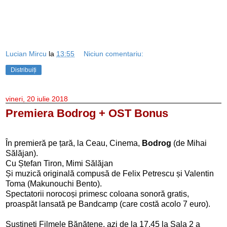
Lucian Mircu
la
13:55
Niciun comentariu:
Distribuiți
vineri, 20 iulie 2018
Premiera Bodrog + OST Bonus
În premieră pe țară, la Ceau, Cinema,
Bodrog
(de Mihai
Sălăjan).
Cu Ștefan Tiron, Mimi Sălăjan
Și muzică originală compusă de Felix Petrescu și Valentin
Toma (Makunouchi Bento).
Spectatorii norocoși primesc coloana sonoră gratis,
proaspăt lansată pe Bandcamp (care costă acolo 7 euro).
Susțineți Filmele Bănățene, azi de la 17.45 la Sala 2 a