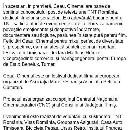
În acest an, în premieră, Ceau, Cinema! are parte de
sprijinul cunoscutului post de televiziune TNT România,
dedicat filmelor și serialelor. „E o adevărată bucurie pentru
TNT să fie alături de evenimente care celebrează oamenii,
poveștile emoționante și deopotrivă îndrăznețe,
documentare sau ficțiune, pasiunea în stare pură pentru film.
Felicitări Ceau, Cinema! pentru mixul perfect de diversitate
și prospețime, dar mai ales că sunteți cel mai important
festival din Timișoara”, declară Matthias Heinze,
vicepreședinte comercial și manager general pentru Europa
de Est & Benelux, Turner.
Ceau, Cinema! este un festival dedicat filmului european,
organizat de Asociaţia Marele Ecran şi Asociaţia Pelicula
Culturală.
Proiectul este organizat cu sprijinul Centrului Naţional al
Cinematografiei (CNC) şi al Consiliului Judeţean Timiş.
Evenimentul este realizat de voluntari, cu susţinerea: TNT
România, Vitas România, Groupama Asigurări, Casa Auto
Timişoara, Bicicleta Pegas, Ursus Retro, Institutul Francez