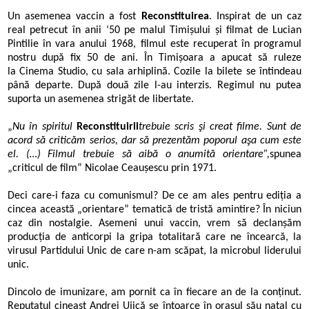
Un asemenea vaccin a fost
Reconstituirea
. Inspirat de un caz
real petrecut în anii
‘
50 pe malul Timișului și filmat de Lucian
Pintilie în vara anului 1968, filmul este recuperat în programul
nostru după fix 50 de ani.
În Timișoara a apucat să ruleze
la
Cinema Studio, cu sala arhiplină. Cozile la bilete se întindeau
până departe. După două zile l-au interzis. Regimul nu putea
suporta un asemenea strigăt de libertate.
„
Nu în spiritul
Reconstituirii
trebuie scris şi creat filme. S
unt de
acord să criticăm serios, dar să prezentăm poporul aşa cum este
el. (…) Filmul trebuie să aibă o anumită orientare”,
spunea
„criticul de film” Nicolae Ceaușescu prin 1971.
Deci care-i faza cu comunismul? De ce am ales pentru ediția a
cincea această
„orientare” tematică
de tristă amintire? În niciun
caz din nostalgie. Asemeni unui vaccin, vrem să declanșăm
producția de anticorpi la gripa totalitară care ne încearcă, la
virusul Partidului Unic de care n-am scăpat, la microbul liderului
unic.
Dincolo de imunizare, am pornit ca în fiecare an de la conținut.
Reputatul cineast Andrei Ujică se întoarce în orașul său natal cu