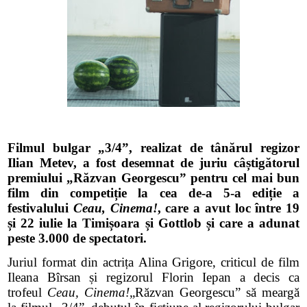
Filmul bulgar „3/4”, realizat de tânărul regizor
Ilian Metev, a fost desemnat de juriu câștigătorul
premiului „Răzvan Georgescu” pentru cel mai bun
film din competiție la cea de-a 5-a ediție a
festivalului
Ceau, Cinema!
, care a avut loc între 19
și 22 iulie la Timișoara și Gottlob și care a adunat
peste 3.000 de spectatori.
Juriul format din actrița Alina Grigore, criticul de film
Ileana Bîrsan și regizorul Florin Iepan a decis ca
trofeul
Ceau, Cinema!
„Răzvan Georgescu” să meargă