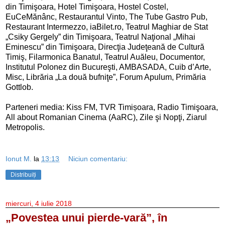
din Timişoara, Hotel Timişoara, Hostel Costel,
EuCeMănânc, Restaurantul Vinto, The Tube Gastro Pub,
Restaurant Intermezzo, iaBilet.ro, Teatrul Maghiar de Stat
„Csiky Gergely” din Timişoara, Teatrul Naţional „Mihai
Eminescu” din Timişoara, Direcţia Judeţeană de Cultură
Timiş, Filarmonica Banatul, Teatrul Auăleu, Documentor,
Institutul Polonez din Bucureşti, AMBASADA, Cuib d’Arte,
Misc, Librăria „La două bufniţe”, Forum Apulum, Primăria
Gottlob.
Parteneri media: Kiss FM, TVR Timișoara, Radio Timişoara,
All about Romanian Cinema (AaRC), Zile şi Nopţi, Ziarul
Metropolis.
Ionut M.
la
13:13
Niciun comentariu:
Distribuiți
miercuri, 4 iulie 2018
„Povestea unui pierde-vară”, în