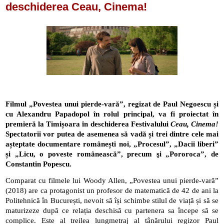
deschiderea Ceau, Cinema!
Filmul „Povestea unui pierde-vară”, regizat de Paul Negoescu și 
cu Alexandru Papadopol în rolul principal, va fi proiectat în 
premieră la Timișoara în deschiderea Festivalului 
Ceau, Cinema!
Spectatorii vor putea de asemenea să vadă și trei dintre cele mai 
așteptate documentare românești noi, „Procesul”, „Dacii liberi” 
și „Licu, o poveste românească”, precum şi „Pororoca”, de 
Constantin Popescu.
Comparat cu filmele lui Woody Allen, „Povestea unui pierde-vară” 
(2018) are ca protagonist un profesor de matematică de 42 de ani la 
Politehnică în București, nevoit să își schimbe stilul de viață și să se 
maturizeze după ce relația deschisă cu partenera sa începe să se 
complice. Este al treilea lungmetraj al tânărului regizor Paul 