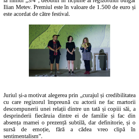
la filmul „3/4”, debutul în ficțiune al regizorului bulgar
Ilian Metev. Premiul este în valoare de 1.500 de euro și
este acordat de către festival.
Juriul și-a motivat alegerea prin „curajul și credibilitatea
cu care regizorul împreună cu actorii ne fac martorii
descompunerii unei relații dintre un tată și copiii săi, a
desprinderii fiecăruia dintre ei de familie și fac din
absența mamei o prezență subtilă, dar definitorie, și o
sursă de emoție, fără a cădea vreo clipă în
sentimentalism”.