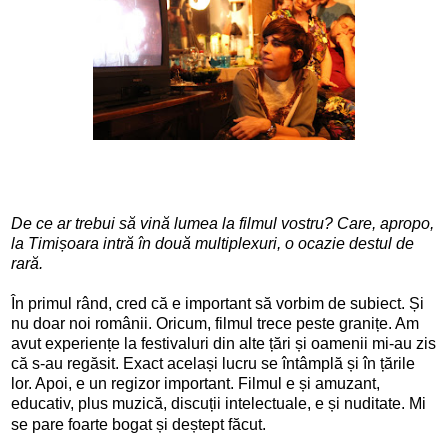
De ce ar trebui să vină lumea la filmul vostru? Care, apropo,
la Timișoara intră în două multiplexuri, o ocazie destul de
rară.
În primul rând, cr
ed că e important să vorbim de subiect. Și
nu doar noi românii. Oricum, filmul trece peste granițe. Am
avut experiențe la festivaluri din alte țări și oamenii mi-au zis
că s-au regăsit. Exact același lucru se întâmplă și în țările
lor. Apoi, e un regizor important. Filmul e și amuzant,
educativ, plus muzică, discuții intelectuale, e și nuditate. Mi
se pare foarte bogat și deștept făcut.