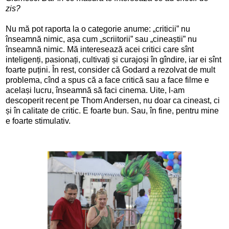
zis?
Nu mă pot raporta la o categorie anume: „criticii” nu
înseamnă nimic, așa cum „scriitorii” sau „cineaștii” nu
înseamnă nimic. Mă interesează acei critici care sînt
inteligenți, pasionați, cultivați și curajoși în gîndire, iar ei sînt
foarte puțini. În rest, consider că Godard a rezolvat de mult
problema, cînd a spus că a face critică sau a face filme e
același lucru, înseamnă să faci cinema. Uite, l-am
descoperit recent pe Thom Andersen, nu doar ca cineast, ci
și în calitate de critic. E foarte bun. Sau, în fine, pentru mine
e foarte stimulativ.