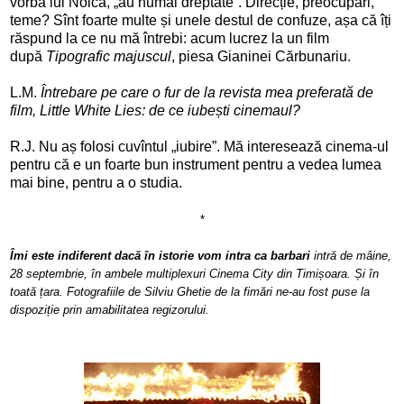
vorba lui Noica, „au numai dreptate”. Direcție, preocupări,
teme? Sînt foarte multe și unele destul de confuze, așa că îți
răspund la ce nu mă întrebi: acum lucrez la un film
după
Tipografic majuscul
, piesa Gianinei Cărbunariu.
L.M.
Întrebare pe care o fur de la revista mea preferată de
film, Little White Lies: de ce iubești cinemaul?
R.J. Nu aș folosi cuvîntul „iubire”. Mă interesează cinema-ul
pentru că e un foarte bun instrument pentru a vedea lumea
mai bine, pentru a o studia.
*
Îmi este indiferent dacă în istorie vom intra ca barbari
intră de mâine,
28 septembrie, în ambele multiplexuri Cinema City din Timișoara. Și în
toată țara. Fotografiile de Silviu Ghetie de la fimări ne-au fost puse la
dispoziție prin amabilitatea regizorului.