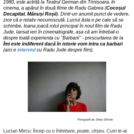
1980, este actriță la Teatrul German din Timișoara. În
cinema, a apărut în două filme de Radu Gabrea (
Cocoșul
Decapitat
,
Mănuși Roșii
). Dintr-un anumit punct de vedere,
zice că e relativ necunoscută. Lucrul ăsta e pe cale să se
schimbe. Ioana joacă rolul principal în noul film de Radu
Jude, lansat ieri în cinematografe, așa că am întrebat-o
despre toată experiența cu "Barbarii" - prescurtarea de la
Îmi este indiferent dacă
în istorie
vom intra ca barbari
(aici e
interviul
cu Radu Jude despre film).
Fotografii de Silviu Ghetie
Lucian Mircu:
Încep cu o întrebare, poate, clișeu. Cum te-ai