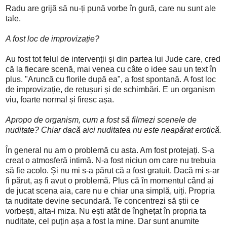
Radu are grijă să nu-ți pună vorbe în gură, care nu sunt ale
tale.
A fost loc de improvizație?
Au fost tot felul de intervenții și din partea lui Jude care, cred
că la fiecare scenă, mai venea cu câte o idee sau un text în
plus. "Aruncă cu florile după ea", a fost spontană. A fost loc
de improvizație, de retușuri și de schimbări. E un organism
viu, foarte normal și firesc așa.
Apropo de organism, cum a fost să filmezi scenele de
nuditate? Chiar dacă aici nuditatea nu este neapărat erotică.
În general nu am o problemă cu asta. Am fost protejați. S-a
creat o atmosferă intimă. N-a fost niciun om care nu trebuia
să fie acolo. Și nu mi s-a părut că a fost gratuit. Dacă mi s-ar
fi părut, aș fi avut o problemă. Plus că în momentul când ai
de jucat scena aia, care nu e chiar una simplă, uiți. Propria
ta nuditate devine secundară. Te concentrezi să știi ce
vorbești, alta-i miza. Nu ești atât de înghețat în propria ta
nuditate, cel puțin așa a fost la mine. Dar sunt anumite