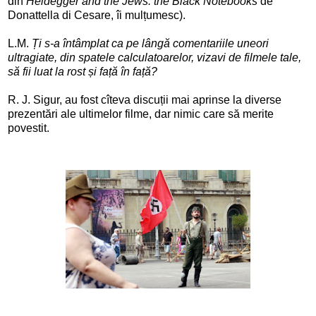
din
Heidegger and the Jews: the Black Notebooks
de
Donattella di Cesare, îi mulțumesc).
L.M.
Ți s-a întâmplat ca pe lângă comentariile uneori
ultragiate, din spatele calculatoarelor, vizavi de filmele tale,
să fii luat la rost și față în față?
R. J. Sigur, au fost cîteva discuții mai aprinse la diverse
prezentări ale ultimelor filme, dar nimic care să merite
povestit.