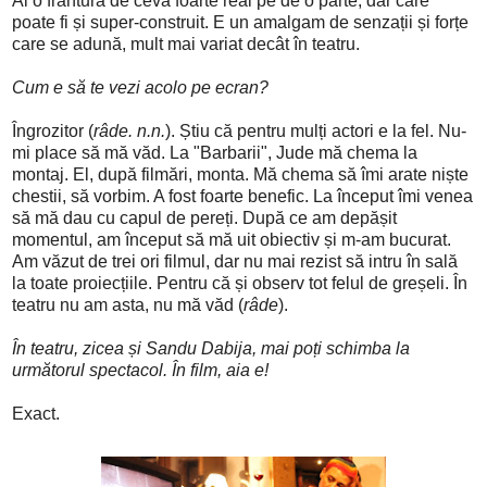
Ai o frântură de ceva foarte real pe de o parte, dar care
poate fi și super-construit. E un amalgam de senzații și forțe
care se adună, mult mai variat decât în teatru.
Cum e să te vezi acolo pe ecran?
Îngrozitor (
râde. n.n.
). Știu că pentru mulți actori e la fel. Nu-
mi place să mă văd. La "Barbarii", Jude mă chema la
montaj. El,
după filmări,
monta. Mă chema să îmi arate niște
chestii, să vorbim. A fost foarte benefic. La început îmi venea
să mă dau cu capul de pereți. După ce am depășit
momentul, am început să mă uit obiectiv și m-am bucurat.
Am văzut de trei ori filmul, dar nu mai rezist să intru în sală
la toate proiecțiile. Pentru că și observ tot felul de greșeli. În
teatru nu am asta, nu mă văd (
râde
).
În teatru, zicea și Sandu Dabija, mai poți schimba la
următorul spectacol. În film, aia e!
Exact.