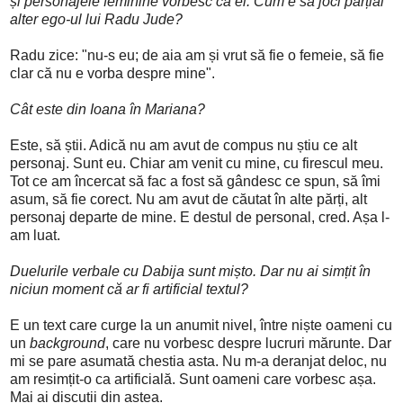
și personajele feminine vorbesc ca el. Cum e să joci parțial
alter ego-ul lui Radu Jude?
Radu zice: "nu-s eu; de aia am și vrut să fie o femeie, să fie
clar că nu e vorba despre mine".
Cât este din Ioana în Mariana?
Este, să știi. Adică nu am avut de compus nu știu ce alt
personaj. Sunt eu. Chiar am venit cu mine, cu firescul meu.
Tot ce am încercat să fac a fost să gândesc ce spun, să îmi
asum, să fie corect. Nu am avut de căutat în alte părți, alt
personaj departe de mine. E destul de personal, cred. Așa l-
am luat.
Duelurile verbale cu Dabija sunt mișto. Dar nu ai simțit în
niciun moment că ar fi artificial textul?
E un text care curge la un anumit nivel, între niște oameni cu
un
background
, care nu vorbesc despre lucruri mărunte. Dar
mi se pare asumată chestia asta. Nu m-a deranjat deloc, nu
am resimțit-o ca artificială. Sunt oameni care vorbesc așa.
Mai ai discuții din astea.