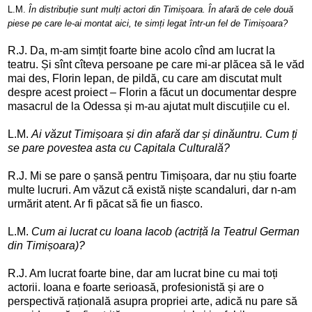
L.M.
În distribuție sunt mulți actori din Timișoara. În afară de cele două
piese pe care le-ai montat aici, te simți legat într-un fel de Timișoara?
R.J. Da, m-am simțit foarte bine acolo cînd am lucrat la
teatru. Și sînt cîteva persoane pe care mi-ar plăcea să le văd
mai des, Florin Iepan, de pildă, cu care am discutat mult
despre acest proiect – Florin a făcut un documentar despre
masacrul de la Odessa și m-au ajutat mult discuțiile cu el.
L.M.
Ai văzut Timișoara și din afară dar și dinăuntru. Cum ți
se pare povestea asta cu Capitala Culturală?
R.J. Mi se pare o șansă pentru Timișoara, dar nu știu foarte
multe lucruri. Am văzut că există niște scandaluri, dar n-am
urmărit atent. Ar fi păcat să fie un fiasco.
L.M.
Cum ai lucrat cu Ioana Iacob (actriță la Teatrul German
din Timișoara)?
R.J. Am lucrat foarte bine, dar am lucrat bine cu mai toți
actorii. Ioana e foarte serioasă, profesionistă și are o
perspectivă rațională asupra propriei arte, adică nu pare să