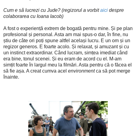
Cum e să lucrezi cu Jude? (regizorul a vorbit
aici
despre
colaborarea cu Ioana Iacob)
A fost o experiență extrem de bogată pentru mine. Și pe plan
profesional și personal. Asta am mai spus-o dar, în fine, nu
știu de câte ori poți spune altfel același lucru. E un om și un
regizor generos. E foarte acolo. Și relaxat, și amuzant și cu
un instinct extraordinar. Când lucram, simțea imediat când
era bine, tonul scenei. Și eu eram de acord cu el. M-am
simțit foarte în largul meu la filmări. Asta pentru că o făcea el
să fie așa. A creat cumva acel
environment
ca să pot merge
înainte.