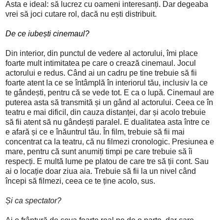
Asta e ideal: să lucrez cu oameni interesanți. Dar degeaba
vrei să joci cutare rol, dacă nu ești distribuit.
De ce iubești cinemaul?
Din interior, din punctul de vedere al actorului, îmi place
foarte mult intimitatea pe care o crează cinemaul. Jocul
actorului e redus. Când ai un cadru pe tine trebuie să fii
foarte atent la ce se întâmplă în interiorul tău, inclusiv la ce
te gândești, pentru că se vede tot. E ca o lupă. Cinemaul are
puterea asta să transmită și un gând al actorului. Ceea ce în
teatru e mai dificil, din cauza distanței, dar și acolo trebuie
să fii atent să nu gândești paralel. E dualitatea asta între ce
e afară și ce e înăuntrul tău. În film, trebuie să fii mai
concentrat ca la teatru, că nu filmezi cronologic. Presiunea e
mare, pentru că sunt anumiți timpi pe care trebuie să îi
respecți. E multă lume pe platou de care tre să ții cont. Sau
ai o locație doar ziua aia. Trebuie să fii la un nivel când
începi să filmezi, ceea ce te ține acolo, sus.
Și ca spectator?