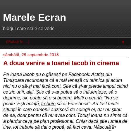
Marele Ecran
blogul care scrie ce vede
▼
sâmbătă, 29 septembrie 2018
A doua venire a Ioanei Iacob în cinema
Pe Ioana Iacob nu o găsești pe Facebook. Actrița din
Timișoara r
ecunoaște că e m
ai leneșă cu tehnica și acum
nici nu o să-și mai facă cont. Știe că și-ar pierde timpul citind
ce zic unii, alții. Știe că s-ar putea să o influențeze, să o
deprime, ok, poate să o și bucure. Mulți o ceartă:
"
Nu se
poate. Ești actriță,
trebuie
să ai Facebook". Au fost multe
situații în care oamenii auziseră de colegii ei, dar nu știau
de ea, doar pentru că nu avea cont. Totuși Ioana nu simte că
a pierdut ceva pe plan profesional. Chiar dacă știe lumea de
tine, tot trebuie să dai o probă, să faci ceva. Născută în