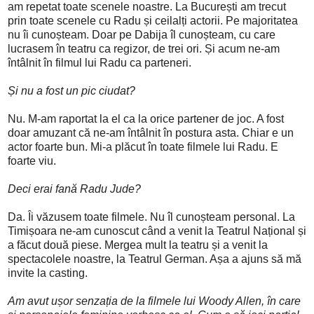
am repetat toate scenele noastre. La București am trecut
prin toate scenele cu Radu și ceilalți actorii. Pe majoritatea
nu îi cunoșteam. Doar pe Dabija îl cunoșteam, cu care
lucrasem în teatru ca regizor, de trei ori. Și acum ne-am
întâlnit în filmul lui Radu ca parteneri.
Și nu a fost un pic ciudat?
Nu. M-am raportat la el ca la orice partener de joc. A fost
doar amuzant că ne-am întâlnit în postura asta. Chiar e un
actor foarte bun. Mi-a plăcut în toate filmele lui Radu. E
foarte viu.
Deci erai fană Radu Jude?
Da. Îi văzusem toate filmele. Nu îl cunoșteam personal. La
Timișoara ne-am cunoscut când a venit la Teatrul Național și
a făcut două piese. Mergea mult la teatru și a venit la
spectacolele noastre, la Teatrul German. Așa a ajuns să mă
invite la casting.
Am avut ușor senzația de la filmele lui Woody Allen, în care