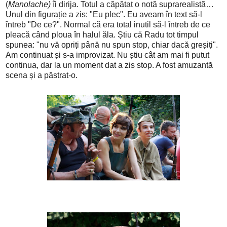
(
Manolache)
îi dirija. Totul a căpătat o notă suprarealistă…
Unul din figurație a zis: "Eu plec". Eu aveam în text să-l
întreb "De ce?". Normal că era total inutil să-l întreb de ce
pleacă când ploua în halul ăla. Știu că Radu tot timpul
spunea: "nu vă opriți până nu spun stop, chiar dacă greșiți".
Am continuat și s-a improvizat. Nu știu cât am mai fi putut
continua, dar la un moment dat a zis stop. A fost amuzantă
scena și a păstrat-o.