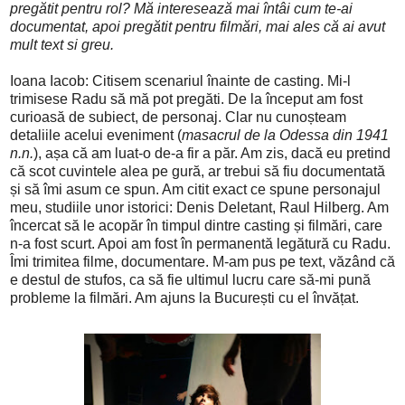
pregătit pentru rol? Mă interesează mai întâi cum te-ai
documentat, apoi pregătit pentru filmări, mai ales că ai avut
mult text si greu.
Ioana Iacob: Citisem scenariul
înainte de casting. Mi-l
trimisese Radu să mă pot pregăti. De la început am fost
curioasă de subiect, de personaj. Clar nu cunoșteam
detaliile acelui eveniment (
masacrul de la Odessa din 1941
n.n.
), așa că am luat-o de-a fir a păr. Am zis, dacă eu pretind
că scot cuvintele alea pe gură, ar trebui să fiu documentată
și să îmi asum ce spun. Am citit exact ce spune personajul
meu, studiile unor istorici: Denis Deletant, Raul Hilberg. Am
încercat să le acopăr în timpul dintre casting și filmări, care
n-a fost scurt. Apoi am fost în permanentă legătură cu Radu.
Îmi trimitea filme, documentare. M-am pus pe text, văzând că
e destul de stufos, ca să fie ultimul lucru care să-mi pună
probleme la filmări. Am ajuns la București cu el învățat.