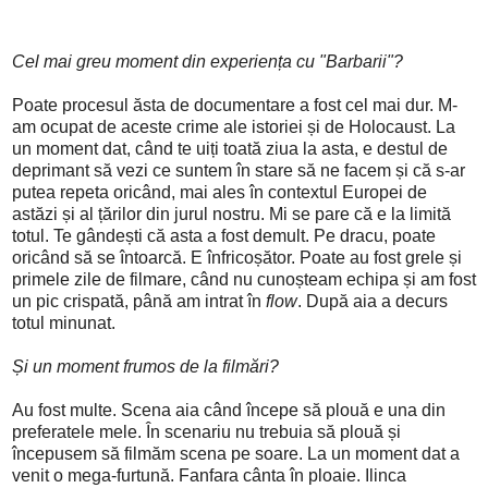
Cel mai greu moment din experiența cu "Barbarii"?
Poate procesul ăsta de documentare a fost cel mai dur. M-
am ocupat de aceste crime ale istoriei și de Holocaust. La
un moment dat, când te uiți toată ziua la asta, e destul de
deprimant să vezi ce suntem în stare să ne facem și că s-ar
putea repeta oricând, mai ales în contextul Europei de
astăzi și al țărilor din jurul nostru. Mi se pare că e la limită
totul. Te gândești că asta a fost demult. Pe dracu, poate
oricând să se întoarcă. E înfricoșător. Poate au fost grele și
primele zile de filmare, când nu cunoșteam echipa și am fost
un pic crispată, până am intrat în
flow
. După aia a decurs
totul minunat.
Și un moment frumos de la filmări?
Au fost multe. Scena aia când începe să plouă e una din
preferatele mele. În scenariu nu trebuia să plouă și
începusem să filmăm scena pe soare. La un moment dat a
venit o mega-furtună. Fanfara cânta în ploaie. Ilinca