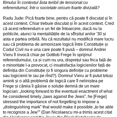
filmului în contextul ăsta teribil de tensionat cu
referendumul, într-o societate oricum foarte divizată?
Radu Jude: Pică foarte bine, pentru că poate fi discutat și în
acest context. Chiar trebuie discutat și în acest context. Cred
că acest referendum e un fel de întoarcere, dacă nu la
politicile, atunci la mentalitățile de la sfîrșitul anilor '30 și
asta e partea oribilă. Nu că rezultatul nu modifică mare lucru
sau că problema de armonizare logică între Constituție și
Codul Civil nu e una care poate fi pusă – domnul Andrei
Vieru îl invocă chiar pe Gottlob Frege în sprijinul
referendumului, ca și cum nu ura, disprețul sau frica față de
o minoritate l-a provocat, ci insatisfacția logicienilor față de
definiția din Constituție (o fi singura definiție cu probleme
sau logicienii le iau pe rînd?). Domnul Vieru ar fi putut totuși
aminti și o altă problemă de logică care îl neliniștea pe
Frege și căreia îi găsise o soluție demnă de un mare
logician: „looking forward to the eventual enactment of what
he considered timely „laws against the Jews”, he [Frege]
stressed the importance of not forgetting to impose a
„distinguishing mark” that would make it possible „to be able
to recognize a Jew”” (Dan Nicolaescu mi-a trimis acest citat