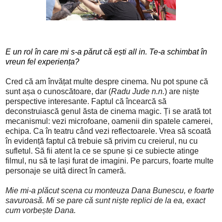
E un rol în care mi s-a părut că ești all in. Te-a schimbat în
vreun fel experiența?
Cred că am învățat multe despre cinema. Nu pot spune că
sunt așa o cunoscătoare, dar (
Radu Jude n.n.
) are niște
perspective interesante. Faptul că încearcă să
deconstruiască genul ăsta de cinema magic. Ți se arată tot
mecanismul: vezi microfoane, oamenii din spatele camerei,
echipa. Ca în teatru când vezi reflectoarele. Vrea să scoată
în evidență faptul că trebuie să privim cu creierul, nu cu
sufletul. Să
fii atent la ce se spune și ce subiecte atinge
filmul,
nu să te lași furat de imagini. Pe parcurs, foarte multe
personaje se uită direct în cameră.
Mie mi-a plăcut scena cu monteuza Dana Bunescu, e foarte
savuroasă. Mi se pare că sunt niște replici de la ea, exact
cum vorbește Dana.