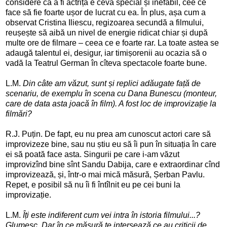
considere că a fi actriță e ceva special și inefabil, cee ce
face să fie foarte ușor de lucrat cu ea. În plus, așa cum a
observat Cristina Iliescu, regizoarea secundă a filmului,
reușește să aibă un nivel de energie ridicat chiar și după
multe ore de filmare – ceea ce e foarte rar. La toate astea se
adaugă talentul ei, desigur, iar timișorenii au ocazia să o
vadă la Teatrul German în cîteva spectacole foarte bune.
L.M.
Din câte am văzut, sunt și replici adăugate față de
scenariu, de exemplu în scena cu Dana Bunescu (monteur,
care de data asta joacă în film). A fost loc de improvizație la
filmări?
R.J. Puțin. De fapt, eu nu prea am cunoscut actori care să
improvizeze bine, sau nu știu eu să îi pun în situația în care
ei să poată face asta. Singurii pe care i-am văzut
improvizînd bine sînt Sandu Dabija, care e extraordinar cînd
improvizează, și, într-o mai mică măsură, Șerban Pavlu.
Repet, e posibil să nu îi fi întîlnit eu pe cei buni la
improvizație.
L.M.
Îți este indiferent cum vei intra în istoria filmului...?
Glumesc. Dar în ce măsură te intersează ce au criticii de