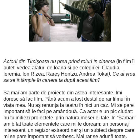
Actorii din Timișoara nu prea prind roluri în cinema
(în film îi
puteți vedea alături de Ioana și pe colegii ei, Claudia
Ieremia, Ion Rizea, Rareș Hontzu, Andrea Tokai
). Ce ai vrea
sa se întâmple în cariera ta după acest film?
Să mai am parte de proiecte din astea interesante. Îmi
doresc să fac film. Până acum a fost destul de rar filmul în
viața mea. Nu aș renunța la teatru în nici un caz. Mi se pare
important să le faci pe amândouă. Ca actor e un pic ciudat:
nu tu inițiezi proiectele, prin natura meseriei tale. În “Barbari”
am bifat toate elementele care mi le doream:
un personaj
interesant, un regizor extraordinar
și un subiect despre care
mi se pare important să vorbesc. Mai rar se adună toate.