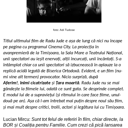
foto: Adi Tudose
Titlul ultimului film de Radu Jude e așa de lung că nici nu încape
pe pagina cu programul Cinema City.
La proiecția în
avanpremieră de la Timișoara, la Sala Mare a Teatrului Național,
unii spectatori au ieșit enervați, alții încurcați, unii încântați. S-a
întâmplat chiar ca unii spectatori să izbucnească în aplauze la o
replică acidă legată de Biserica Ortodoxă. Evident, e un film (nu-
mi vine alt termen) provocator. Nicio surpriză, după
Aferim!
,
Inimi cicatrizate
și
Țara moartă
. Radu Jude nu se mai
gândește la filmele lui, odată ce sunt gata. Se desprinde complet.
E modul lui de a supraviețui (și ritmului în care face filme, unul-
două pe an). Așa că l-am întrebat mai puțin despre noul său film,
și mai mult despre critici, trolli, actori și legătura lui cu Timișoara.
Lucian Mircu:
Sunt tot felul de referiri în film, chiar directe, la
BOR și Coaliția pentru Familie. Cum crezi că pică lansarea