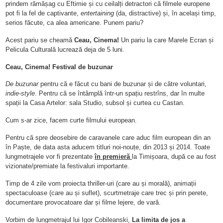
prindem rămășag
cu Eftimie și cu ceilalți detractori c
ă filmele europene
pot fi la fel de captivante,
entertaining
(da, distractive) și, în același timp,
serios făcute, ca alea americane. Punem pariu?
Acest pariu se cheamă
Ceau, Cinema!
Un pariu la care Marele Ecran și
Pelicula Culturală lucrează deja de 5 luni.
Ceau, Cinema! Festival de buzunar
De buzunar
pentru că e făcut cu bani de buzunar și de către voluntari,
indie-style
. Pentru că se întâmplă într-un spațiu restrîns, dar în multe
spații la Casa Artelor:
sala Studio, subsol
și curtea cu Castan.
Cum s-ar zice, facem curte filmului european.
Pentru că spre deosebire de caravanele care aduc film european
din an
în Paște
, de data asta aducem titluri noi-nouțe, din 2013 și 2014. Toate
lungmetrajele vor fi prezentate
în premieră
la Timișoara, după ce au fost
vizionate/premiate la festivaluri importante.
Timp de 4 zile vom proiecta thriller-uri (care au și morală), animații
spectaculoase (care au și suflet), scurtmetraje care trec și prin perete,
documentare provocatoare dar și filme lejere, de vară.
Vorbim de lungmetrajul lui Igor Cobileanski,
La limita de jos a