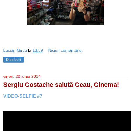
Lucian Mircu
la
13:59
Niciun comentariu:
Distribuiți
vineri, 20 iunie 2014
Sergiu Costache salută Ceau, Cinema!
VIDEO-SELFIE #7