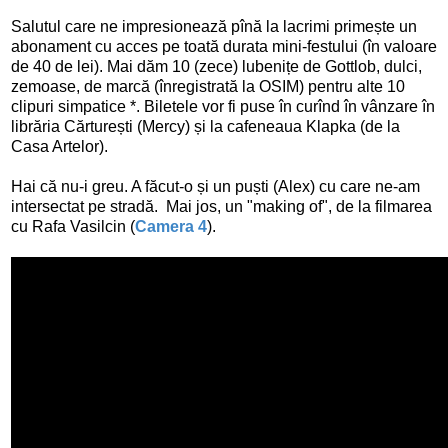
Salutul care ne impresionează pînă la lacrimi primește un
abonament cu acces pe toată durata mini-festului (în valoare
de 40 de lei). Mai dăm 10 (zece) lubenițe de Gottlob, dulci,
zemoase, de marcă (înregistrată la OSIM) pentru alte 10
clipuri simpatice *. Biletele vor fi puse în curînd în vânzare în
librăria Cărturești (Mercy) și la cafeneaua Klapka (de la
Casa Artelor).
Hai că nu-i greu. A făcut-o și un puști (Alex) cu care ne-am
intersectat pe stradă. Mai jos, un "making of", de la filmarea
cu Rafa Vasilcin (
Camera 4
).