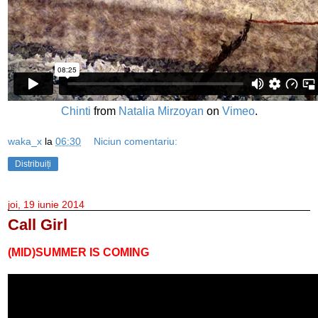
Chinti
from
Natalia Mirzoyan
on
Vimeo
.
waka_x
la
06:30
Niciun comentariu:
Distribuiți
joi, 19 iunie 2014
Call Girl
(MID)SUMMER IS COMING