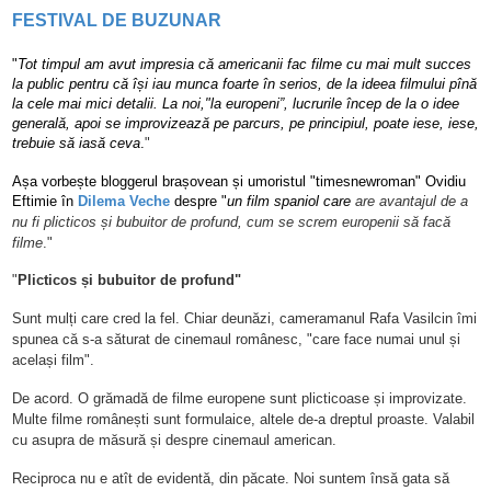
FESTIVAL DE BUZUNAR
"
Tot timpul am avut impresia că americanii fac filme cu mai mult succes
la public pentru că își iau munca foarte în serios, de la ideea filmului pînă
la cele mai mici detalii.
La noi,"la europeni”, lucrurile încep de la o idee
generală, apoi se improvizează pe parcurs, pe principiul, poate iese, iese,
trebuie să iasă ceva
.
"
Așa vorbește bloggerul brașovean și umoristul "timesnewroman" Ovidiu
Eftimie în
Dilema Veche
despre "
un film spaniol care
are avantajul de a
nu fi plicticos și bubuitor de profund, cum se screm europenii să facă
filme
."
"
Plicticos și bubuitor de profund"
Sunt mulți care
cred la fel. Chiar deunăzi, cameramanul Rafa Vasilcin îmi
spunea că s-a săturat de cinemaul românesc,
"
care face numai unul și
același film".
De acord. O grămadă de filme europene sunt plicticoase și improvizate.
Multe filme românești sunt formulaice, altele de-a dreptul proaste. Valabil
cu asupra de măsură și despre cinemaul american.
Reciproca nu e atît de evidentă, din păcate. Noi suntem însă gata să