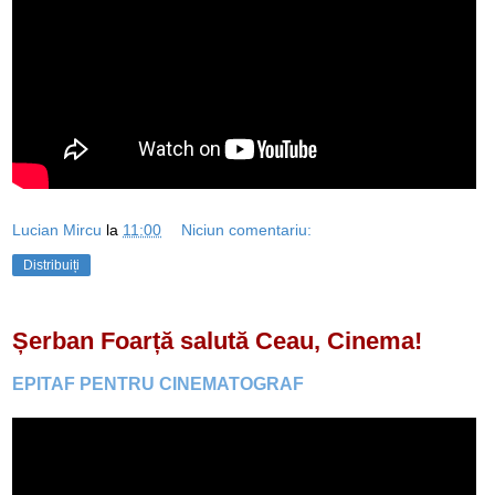
Lucian Mircu
la
11:00
Niciun comentariu:
Distribuiți
Șerban Foarță salută Ceau, Cinema!
EPITAF PENTRU CINEMATOGRAF