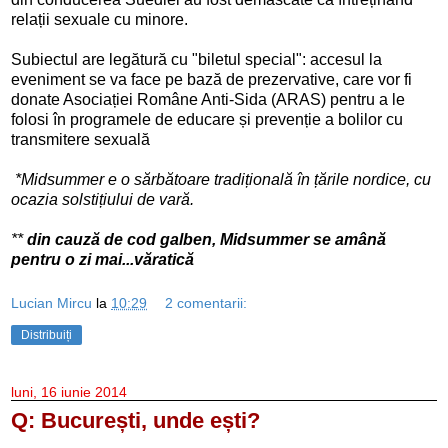
relații sexuale cu minore.
Subiectul are legătură cu "biletul special": a
ccesul la
eveniment se va face pe bază de prezervative, care vor fi
donate Asociației Române Anti-Sida (ARAS) pentru a le
folosi în programele de educare și prevenție a bolilor cu
transmitere sexuală
*Midsummer e o sărbătoare tradițională în țările nordice, cu
ocazia solstițiului de vară.
**
din cauză de cod galben, Midsummer se amână
pentru o zi mai...văratică
Lucian Mircu
la
10:29
2 comentarii:
Distribuiți
luni, 16 iunie 2014
Q: București, unde ești?