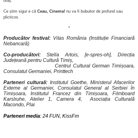
oraș.
Ce știm sigur e că
Ceau, Cinema!
nu va fi bubuitor de profund sau
plicticos.
*
Producător festival:
Vitas România (Instituție Financiară
Nebancară)
Co-producători:
Stella Artois, [e-spres-oh], Direcția
Județeană pentru Cultură Timiș,
Centrul Cultural German Timișoara,
Consulatul Germaniei, Printtech
Parteneri culturali:
Institutul Goethe, Ministerul Afacerilor
Externe al Germaniei, Consulatul General al Serbiei în
Timișoara,
Institutul Francez din Timișoara,
Filmboard
Karslruhe, Atelier 1, Camera 4, Asociația Culturală
Macondo, Plai
Parteneri media
: 24 FUN, KissFm