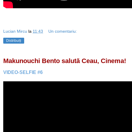
Lucian Mircu
la
11:43
Un comentariu:
Distribuiți
Makunouchi Bento salută Ceau, Cinema!
VIDEO-SELFIE #6