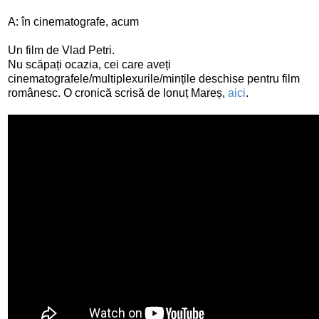
A: în cinematografe, acum
Un film de Vlad Petri.
Nu scăpați ocazia, cei care aveți
cinematografele/multiplexurile/mințile deschise pentru film
românesc. O cronică scrisă de Ionuț Mareș,
aici
.