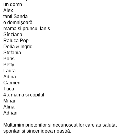
un domn
Alex
tanti Sanda
o domnișoară
mama și pruncul Ianis
Sînziana
Raluca Pop
Delia & Ingrid
Ștefania
Boris
Betty
Laura
Adina
Carmen
Țuca
4 x mama si copilul
Mihai
Alina
Adrian
Mulțumim prietenilor și necunoscuților care au salutat
spontan și sincer ideea noastră.