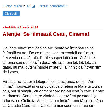
Lucian Mircu
la
13:14
Niciun comentariu:
Distribuiți
sâmbătă, 21 iunie 2014
Atenție! Se filmează Ceau, Cinema!
Cei care intrați mai des pe aici poate vă întrebați ce se
întîmplă cu noi. De ce nu mai scriem cronică de film cu
frecvența de altădată. Poate suspectați că ne lăsăm de
cinema sau de blog. În două zile spunem tot, tot, tot...că,
gata!, nu mai putem întinde misterul la infinit, ca într-un film
de Lynch.
Pînă atunci, câteva fotografii de la acțiunea de ieri. Am
filmat/ improvizat în oraș cu câțiva prieteni ai Marelui Ecran
sau, pur și simplu, cu oameni care ne-au ieșit în cale. Printre
ei, doamna Sanda care vindea cucuruz fiert pe stradă și
aducea cu Giulietta Masina sau o tînără brunetă ce semăna
cu Claudia Cardinale. Ca să nu mai spun de tînăra din