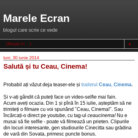
Marele Ecran
blogul care scrie ce vede
▼
luni, 30 iunie 2014
Salută și tu Ceau, Cinema!
Probabil ați văzut deja teaser-ele și
trailerul
Ceau, Cinema
.
Și v-ați gândit că puteți face un video-selfie mai fain.
Acum aveți ocazia. Din 1 și pînă în 15 iulie, așteptăm să ne
trimiteți o filmare cu voi spunând "Ceau, Cinema!". Sau
încărcați-o direct pe youtube, cu tag-ul
ceaucinema!
Nu e
musai să fie selfie - poate vă filmează un prieten. Clipurile
din locuri interesante, gen studiourile Cinecitta sau grădina
de vară din Sovata, primesc puncte bonus.