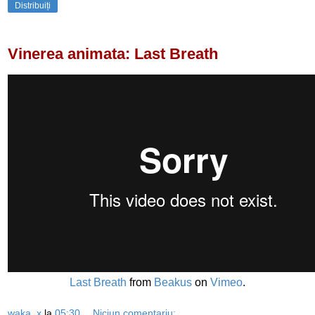
Distribuiți
Vinerea animata: Last Breath
Last Breath
from
Beakus
on
Vimeo
.
waka_x
la
05:30
Niciun comentariu: