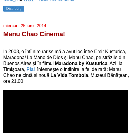
Distribuiți
miercuri, 25 iunie 2014
Manu Chao Cinema!
În 2008, o întîlnire rarissimă a avut loc între Emir Kusturica,
Maradona/ La Mano de Dios și Manu Chao, pe străzile din
Buenos Aires și în filmul
Maradona by Kusturica
. Azi, la
Timișoara,
Plai
înlesnește o întîlnire la fel de rară: Manu
Chao ne cîntă și nouă
La Vida Tombola
. Muzeul Bănățean,
ora 21.00