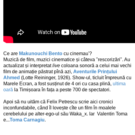
Ce are
Makunouchi Bento
cu cinemau'?
Muzică de film, muzici cinematice și câteva "rescorizări". Au
actualizat și interpretat
live
coloana sonoră a celui mai vechi
film de animație păstrat pînă azi,
Aventurile Prințului
Ahmed
(Lotte Reininger, 1926). Show-ul, ticluit împreună cu
Marele Ecran, a fost susținut de 4 ori cu casa plină,
ultima
oară
la Timișoara în fața a peste 700 de spectatori.
Apoi să nu uităm că Felix Petrescu scrie aici cronici
inconfundabile, când îl lovește cîte un film în moalele
cerebelului pe alter-ego-ul său Waka_x. Iar Valentin Toma
e...
Toma Carnagiu
.