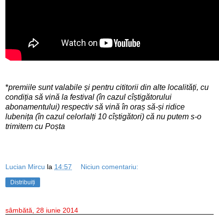
*
premiile sunt valabile și pentru cititorii din alte localități, cu
condiția să vină la festival (în cazul cîștigătorului
abonamentului) respectiv să vină în oraș să-și ridice
lubenița (în cazul celorlalți 10 cîștigători)
că nu putem s-o
trimitem cu Poșta
Lucian Mircu
la
14:57
Niciun comentariu:
Distribuiți
sâmbătă, 28 iunie 2014