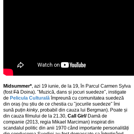
Midsummer*
,
azi 19 iunie, de la 19, în Parcul Carmen Sylva
(fost
Fă
Doina). "Muzică, dans și jocuri suedeze", instigate
de
Pelicula Culturală
împreună cu comunitatea suedeză
din oraș (nu știu de ce chestia cu "jocurile suedeze" îmi
sună puțin
kinky
, probabil din cauza lui Bergman). Poate și
din cauza filmului de la 21.30,
Call Girl/
Damă de
companie
(2013, regia Mikael Marciman) inspirat din
scandalul poli
tic din anii 1970 când importante personalități
din conducerea Suediei au fost demascate ca întreținând