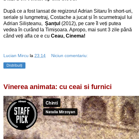
După ce a fost lansat de regizorul Adrian Sitaru în short-uri,
seriale și lungmetraj, Costache a jucat și în scurmetrajul lui
Adrian Silișteanu,
Șanțul
(2012), pe care îl veți putea
vedea în curând la Timișoara. Apropo, mai sunt 3 zile până
când veți afla ce e cu
Ceau, Cinema!
Lucian Mircu
la
23:14
Niciun comentariu:
Distribuiți
Vinerea animata: cu ceai si furnici