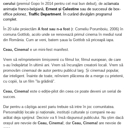
cerului
(premiul Gopo în 2014 pentru cel mai bun debut), de a
clamata
animație franco-belgiană,
Ernest și Celestine
sau de succesul de box-
office polonez,
Traffic Department
. În curând divulgăm programul
complet.
În 20 iulie proiectăm
A fost sau n-a fost
(r. Corneliu Porumboiu, 2006) în
comuna Gottlob, acolo unde se renovează primul cinema în mediul rural
din România. Cum ar veni, batem șaua la Gottlob să priceapă iapa.
Ceau, Cinema!
e un mini-fest manifest.
Vrem să reîmprietenim timișorenii cu filmul lor, filmul european, de care
s-au îndepărtat în ultimii ani. Vrem să încurajăm creatorii locali. Vrem să
promovăm
cinemaul de autor pentru publicul larg.
Și cinemaul popular,
dar inteligent. Înainte de toate, reînviem plăcerea de a merge
cu prietenii,
cu copiii, la un film "la grădină".
Ceau, Cinema!
este o ediție-pilot din ceea ce poate deveni un serial de
succes.
Dar pentru a câștiga acest pariu trebuie să intre în joc comunitatea.
Personalități locale și naționale, instituții culturale și companii ne-au
arătat deja sprijinul. Decisiv va fi însă răspunsul publicului. Nu știm dacă
orașul are nevoie de
Ceau, Cinema!
, dar
Ceau, Cinema!
are nevoie de