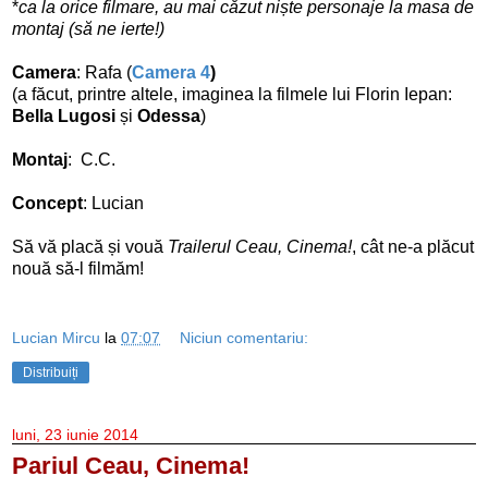
*
ca la orice filmare, au mai căzut niște personaje la masa de
montaj (să ne ierte!)
Camera
: Rafa (
Camera 4
)
(a făcut, printre altele, imaginea la filmele lui Florin Iepan:
Bella Lugosi
și
Odessa
)
Montaj
: C.C.
Concept
: Lucian
Să vă placă și vouă
Trailerul Ceau, Cinema!
, cât ne-a plăcut
nouă să-l filmăm!
Lucian Mircu
la
07:07
Niciun comentariu:
Distribuiți
luni, 23 iunie 2014
Pariul Ceau, Cinema!