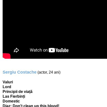
Sergiu Costache
(actor, 24 ani)
Valuri
Lord
Principii de viață
Las Fierbinți
Domestic
Diaz: Don't clean up this blood!