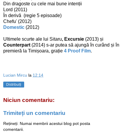
Din dragoste cu cele mai bune intenții
Lord (2011)
În derivă (regie 5 episoade)
Chefu' (2012)
Domestic
(2012)
Ultimele scurte ale lui Sitaru
, Excursie
(2013)
și
Counterpart
(2014) s-ar putea să ajungă în curând și în
premieră la Timișoara, grație
4 Proof Film
.
Lucian Mircu
la
12:14
Distribuiți
Niciun comentariu:
Trimiteți un comentariu
Rețineți: Numai membrii acestui blog pot posta
comentarii.