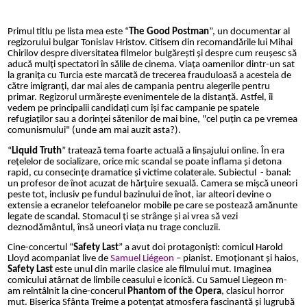
Primul titlu pe lista mea este “
The Good Postman
”, un documentar al
regizorului bulgar Tonislav Hristov. Citisem din recomand
ările lui Mihai
Chirilov despre diversitatea filmelor bulgărești și despre cum reușesc să
aducă mulți spectatori în sălile de cinema. V
iața oamenilor dintr-un sat
la granița cu Turcia este marcată de trecerea frauduloasă a acesteia de
către imigranți, dar mai ales de campania pentru alegerile pentru
primar. Regizorul urmărește evenimentele de la distanță. Astfel, îi
vedem pe principalii candidați cum își fac campanie pe spatele
refugiaților sau a dorinței sătenilor de mai bine, "cel puțin ca pe vremea
comunismului" (unde am mai auzit asta?).
“
Liquid Truth
” tratează tema foarte actuală a linșajului online. În era
rețelelor de socializare, orice mic scandal se poate inflama și detona
rapid, cu consecințe dramatice și victime colaterale. Subiectul - banal:
un profesor de înot acuzat de hărțuire sexuală. Camera se mișcă uneori
peste tot, inclusiv pe fundul bazinului de înot, iar alteori devine o
extensie a ecranelor telefoanelor mobile pe care se postează amănunte
legate de scandal. Stomacul ți se strânge și ai vrea să vezi
deznodământul, însă uneori viața nu trage concluzii.
Cine-concertul “
Safety Last
” a avut doi protagoniști: comicul Harold
Lloyd
acompaniat live de
Samuel Liégeon
– pianist. Emoționant și haios,
Safety Last
este unul din marile clasice ale filmului mut. Imaginea
comicului atârnat de limbile ceasului e iconică.
Cu Samuel Liegeon m-
am reîntâlnit la cine-concerul
Phantom of the Opera
, clasicul horror
mut. Biserica Sfânta Treime a potențat atmosfera fascinantă și lugrubă