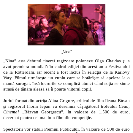
„Nina”
„Nina” este debutul tinerei regizoare poloneze Olga Chajdas şi a 
avut premiera mondială în cadrul ediţiei din acest an a Festivalului 
de la Rotterdam, iar recent a fost inclus în selecţia de la Karlovy 
Vary. Filmul urmăreşte un cuplu care se hotărăşte să apeleze la o 
mamă surogat, însă lucrurile se complică atunci când soţia se simte 
atrasă de tânăra aleasă să îi poarte viitorul copil.
Juriul format din actriţa Alina Grigore, criticul de film Ileana Bîrsan 
şi regizorul Florin Iepan va desemna câştigătorul trofeului 
Ceau, 
Cinema!
 „Răzvan Georgescu”, în valoare de 1.500 de euro, 
decernat pentru cel mai bun film din competiţie.
Spectatorii vor stabili Premiul Publicului, în valoare de 500 de euro 