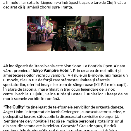
a filmului.
Iar
soția lui Liegeon s-a îndrăgostit așa de tare de Cluj încât a
declarat că își amână zborul spre Franța.
Alt îndrăgostit de Transilvania este Sion Sono. La Bonțida Open-Air am
văzut premiera “
Tokyo Vampire Hotel
”. Prin crearea de noi mituri și
amestecarea celor vechi cu vampiri, TVH nu e un B-movie, nici măcar un
C-movie, ci e un tur de forță care stârnește uimirea și râsetele
spectatorilor, oferind imagini extrem de sângeroase (Kill Bill e mic copil).
În afară de Japonia, mai e filmat în trei locuri legendare de la noi:
centrul vechi al Clujului, Salina Turda și Castelul Huniazilor. Cireașa de pe
mort: scenele vorbite în română.
“
The Guilty
” te
ține legat de telefoanele serviciilor de urgență daneze.
Asger Holm, intrepretat de Jacob Cedergren, cunoscut actor suedez, e
pedepsit să lucreze câteva zile la dispeceratul serviciilor de urgență.
Sentimente de vinovăție îl fac să se implice personal și total într-unul
din cazurile semnalate la telefon. Greșește? Greu de spus, fiindcă
sentimentele de vinovăție pot duce la condamnare sau la izbăvire.