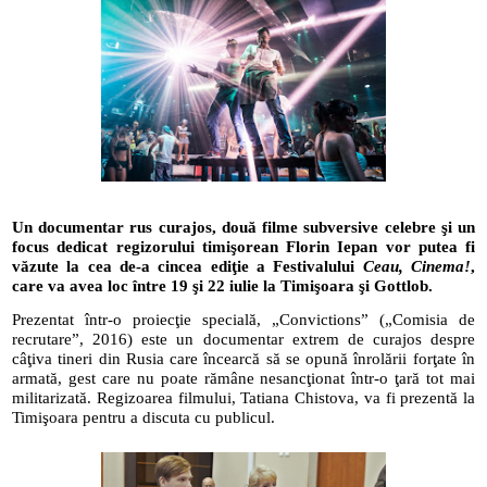
Un documentar rus curajos, două filme subversive celebre şi un
focus dedicat regizorului timişorean Florin Iepan vor putea fi
văzute la cea de-a cincea ediţie a Festivalului
Ceau, Cinema!
,
care va avea loc între 19 şi 22 iulie la Timişoara şi Gottlob.
Prezentat într-o proiecţie specială, „Convictions” („Comisia de
recrutare”, 2016) este un documentar extrem de curajos despre
câţiva tineri din Rusia care încearcă să se opună înrolării forţate în
armată, gest care nu poate rămâne nesancţionat într-o ţară tot mai
militarizată. Regizoarea filmului, Tatiana Chistova, va fi prezentă la
Timişoara pentru a discuta cu publicul.