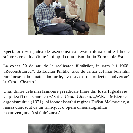
Spectatorii vor putea de asemenea să revadă două dintre filmele
subversive cult apărute în timpul comunismului în Europa de Est.
La exact 50 de ani de la realizarea filmărilor, în vara lui 1968,
„Reconstituirea”, de Lucian Pintilie, ales de critici cel mai bun film
românesc din toate timpurile, va avea o proiecţie aniversară
la
Ceau, Cinema!
Unul dintre cele mai faimoase şi radicale filme din fosta Iugoslavie
va putea fi de asemenea văzut la
Ceau, Cinema!
.
„W.R. – Misterele
organismului” (1971), al iconoclastului regizor Dušan Makavejev, a
rămas cunoscut ca un film-şoc, o operă cinematografică
neconvenţională şi îndrăzneaţă.