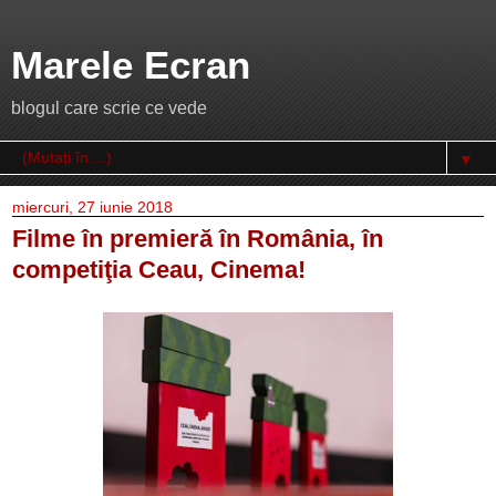
Marele Ecran
blogul care scrie ce vede
▼
miercuri, 27 iunie 2018
Filme în premieră în România, în
competiţia Ceau, Cinema!