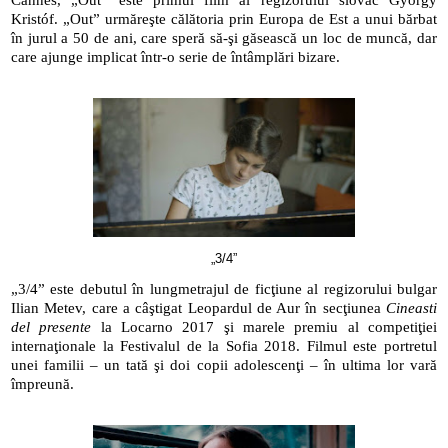
Kristóf. „Out” urmăreşte călătoria prin Europa de Est a unui bărbat 
în jurul a 50 de ani, care speră să-şi găsească un loc de muncă, dar 
care ajunge implicat într-o serie de întâmplări bizare.
„3/4”
„3/4” este debutul în lungmetrajul de ficţiune al regizorului bulgar 
Ilian Metev, care a câştigat Leopardul de Aur în secţiunea 
Cineasti 
del presente
 la Locarno 2017 şi marele premiu al competiţiei 
internaţionale la Festivalul de la Sofia 2018. Filmul este portretul 
unei familii – un tată şi doi copii adolescenţi – în ultima lor vară 
împreună.