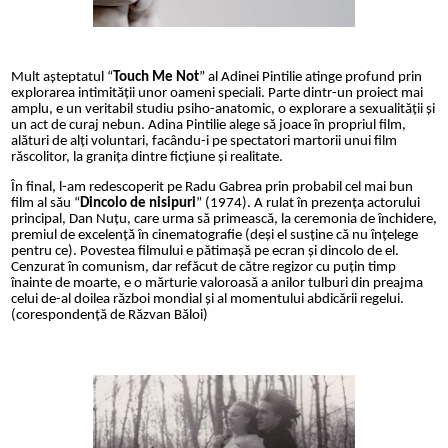
Mult așteptatul “
Touch Me Not
” al Adinei Pintilie atinge profund prin
explorarea intimității unor oameni speciali. Parte dintr-un proiect mai
amplu, e un veritabil studiu psiho-anatomic, o explorare a sexualității și
un act de curaj nebun. Adina Pintilie alege să joace în propriul film,
alături de alți voluntari, facându-i pe spectatori martorii unui film
răscolitor, la granița dintre ficțiune și realitate.
În final, l-am redescoperit pe Radu Gabrea prin probabil cel mai bun
film al său “
Dincolo de nisipuri
” (1974). A rulat în prezența actorului
principal, Dan Nuțu, care urma să primească, la ceremonia de închidere,
premiul de excelență în cinematografie (deși el susține că nu înțelege
pentru ce). Povestea filmului e pătimașă pe ecran și dincolo de el.
Cenzurat în comunism, dar refăcut de către regizor cu puțin timp
înainte de moarte, e o mărturie valoroasă a anilor tulburi din preajma
celui de-al doilea război mondial și al momentului abdicării regelui.
(corespondență de Răzvan Băloi)