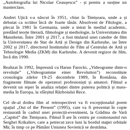
„Autobiografia lui Nicolae Ceaușescu” - și pentru a susține un 
masterclass.
Andrei Ujică s-a născut în 1951, chiar la Timișoara, unde a și 
debutat ca scriitor încă de foarte tânăr. Absolvent de Filologie, a 
plecat în 1981 în Germania, unde a intrat în mediul academic, 
predând teorie literară, filmologie și mediologie, la Universitatea din 
Mannheim. Între 2001 și 2017, a fost titularul unei catedre de film 
la Universitatea de Stat de Artă și Design din Karlsruhe, iar între 
2002 și 2017, directorul Institutului de Film al Centrului de Artă și 
Tehnologie Media (ZKM) din Karlsruhe. A devenit regizor de film, 
încă din 1990.
Realizat în 1992, împreună cu Harun Farocki, „Videograme dintr-o 
revoluție” („Videogramme einer Revolution”) reconstituie 
cronologia zilelor 19-25 decembrie 1989, în România, din 
fragmente filmate de operatori profesioniști și amatori. Filmul a 
devenit un reper în analiza relației dintre puterea politică și mass-
media în Europa, la sfârșitul Războiului Rece.
Cel de-al doilea film al retrospectivei va fi excepționalul poem 
spațial „Out of the Present” (1995), care va fi prezentat în copie 
restaurată în cadrul unei proiecții-eveniment, la Grădina de Vară 
„Capitol” din Timișoara. Filmul îl are în centru pe cosmonautul rus 
Serghei Krikaliov, care a petrecut zece luni la bordul staţiei orbitale 
Mir, în timp ce pe Pământ Uniunea Sovietică se destrăma.