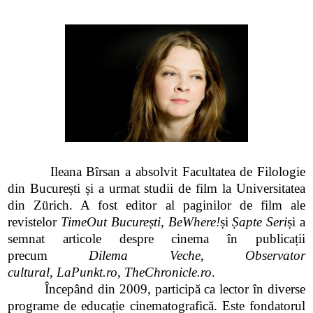
Ileana Bîrsan a absolvit Facultatea de Filologie
din București și a urmat studii de film la Universitatea
din Zürich. A fost editor al paginilor de film ale
revistelor
TimeOut București
,
BeWhere!
și
Șapte Seri
și a
semnat articole despre cinema în publicații
precum
Dilema Veche
,
Observator
cultural
,
LaPunkt.ro
,
TheChronicle.ro
.
Începând din 2009, participă ca lector în diverse
programe de educație cinematografică. Este fondatorul