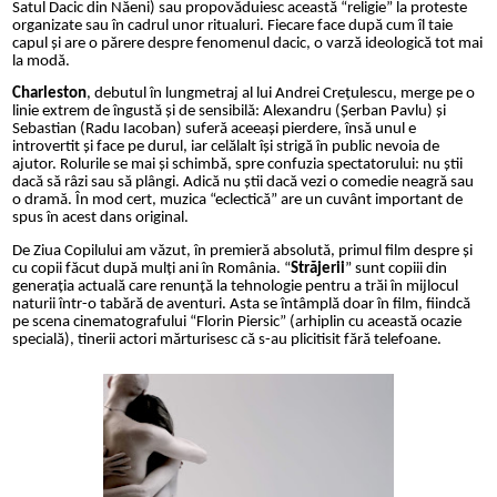
Satul Dacic din Năeni) sau propovăduiesc această “religie” la proteste
organizate sau în cadrul unor ritualuri. Fiecare face după cum îl taie
capul și are o părere despre fenomenul dacic, o varză ideologică tot mai
la modă.
Charleston
, debutul în lungmetraj al lui Andrei Crețulescu, merge pe o
linie extrem de îngustă și de sensibilă: Alexandru (Șerban Pavlu) și
Sebastian (Radu Iacoban) suferă aceeași pierdere, însă unul e
introvertit și face pe durul, iar celălalt își strigă în public nevoia de
ajutor. Rolurile se mai și schimbă, spre confuzia spectatorului: nu știi
dacă să râzi sau să plângi. Adică nu știi dacă vezi o comedie neagră sau
o dramă. În mod cert, muzica “eclectică” are un cuvânt important de
spus în acest dans original.
De Ziua Copilului am văzut, în premieră absolută, primul film despre și
cu copii făcut după mulți ani în România. “
Străjerii
” sunt copiii din
generația actuală care renunță la tehnologie pentru a trăi în mijlocul
naturii într-o tabără de aventuri. Asta se întâmplă doar în film, fiindcă
pe scena cinematografului “Florin Piersic” (arhiplin cu această ocazie
specială), tinerii actori mărturisesc că s-au plicitisit fără telefoane.