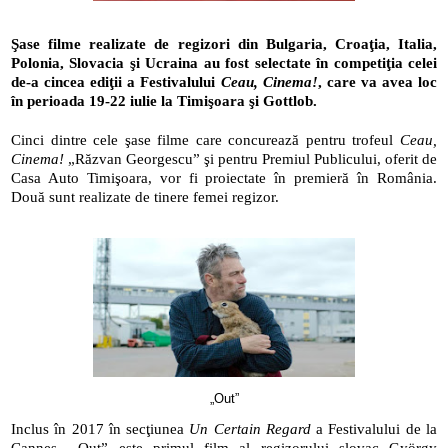
Şase filme realizate de regizori din Bulgaria, Croaţia, Italia, 
Polonia, Slovacia şi Ucraina au fost selectate în competiţia celei 
de-a cincea ediţii a Festivalului 
Ceau, Cinema!
, care va avea loc 
în perioada 19-22 iulie la Timişoara şi Gottlob.
Cinci dintre cele şase filme care concurează pentru trofeul 
Ceau, 
Cinema!
 „Răzvan Georgescu” şi pentru Premiul Publicului, oferit de 
Casa Auto Timişoara, vor fi proiectate în premieră în România. 
Două sunt realizate de tinere femei regizor.
„Out”
Inclus în 2017 în secţiunea 
Un Certain Regard
 a Festivalului de la 
Cannes, „Out” este primul film al regizorului slovac György 