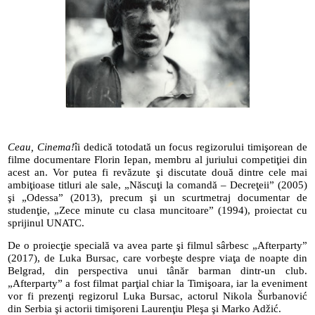
Ceau, Cinema!
îi dedică totodată un focus regizorului timişorean de
filme documentare Florin Iepan, membru al juriului competiţiei din
acest an. Vor putea fi revăzute şi discutate două dintre cele mai
ambiţioase titluri ale sale, „Născuţi la comandă – Decreţeii” (2005)
şi „Odessa” (2013), precum şi un scurtmetraj documentar de
studenţie, „Zece minute cu clasa muncitoare” (1994), proiectat cu
sprijinul UNATC.
De o proiecţie specială va avea parte şi filmul sârbesc „Afterparty”
(2017), de Luka Bursac, care vorbeşte despre viaţa de noapte din
Belgrad, din perspectiva unui tânăr barman dintr-un club.
„Afterparty” a fost filmat parţial chiar la
Timişoara, iar la eveniment
vor fi prezenţi regizorul Luka Bursac,
actorul Nikola Šurbanović
din Serbia
şi actorii timişoreni Laurenţiu Pleşa şi Marko Adžić.