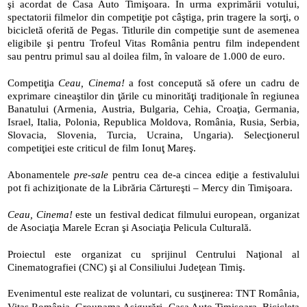
şi acordat de Casa Auto Timişoara. În urma exprimării votului, 
spectatorii filmelor din competiţie pot câştiga, prin tragere la sorţi, o 
bicicletă oferită de Pegas. Titlurile din competiţie sunt de asemenea 
eligibile şi pentru Trofeul Vitas România pentru film independent 
sau pentru primul sau al doilea film, în valoare de 1.000 de euro.
Competiţia 
Ceau, Cinema!
 a fost concepută să ofere un cadru de 
exprimare cineaştilor din ţările cu minorităţi tradiţionale în regiunea 
Banatului (Armenia, Austria, Bulgaria, Cehia, Croaţia, Germania, 
Israel, Italia, Polonia, Republica Moldova, România, Rusia, Serbia, 
Slovacia, Slovenia, Turcia, Ucraina, Ungaria). Selecţionerul 
competiţiei este criticul de film Ionuţ Mareş.
Abonamentele 
pre-sale
 pentru cea de-a cincea ediţie a festivalului 
pot fi achiziţionate de la Librăria Cărtureşti – Mercy din Timişoara.
Ceau, Cinema!
 este un festival dedicat filmului european, organizat 
de Asociaţia Marele Ecran şi Asociaţia Pelicula Culturală.
Proiectul este organizat cu sprijinul Centrului Naţional al 
Cinematografiei (CNC) şi al Consiliului Judeţean Timiş.
Evenimentul este realizat de voluntari, cu susţinerea: TNT România, 