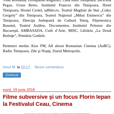
Vitas România, Groupama Asigurări, Casa Auto Timişoara, Bicicleta 
Pegas, Ursus Retro, Institutul Francez din Timişoara, Hotel 
Timişoara, Hostel Costel, iaBilet.ro, Teatrul Maghiar de Stat „Csiky 
Gergely” din Timişoara, Teatrul Naţional „Mihai Eminescu” din 
Timişoara, Direcţia Judeţeană de Cultură Timiş, Filarmonica 
Banatul, Teatrul Auăleu, Documentor, Institutul Polonez din 
Bucureşti, AMBASADA, Cuib d’Arte, MISC, Librăria „La Două 
Bufniţe”, Primăria Gottlob.
Parteneri media: Kiss FM, All about Romanian Cinema (AaRC), 
Radio Timişoara, Zile şi Nopţi, Ziarul Metropolis.
Ionut M.
la
10:17
Niciun comentariu:
Distribuiți
marți, 19 iunie 2018
Filme subversive şi un focus Florin Iepan
la Festivalul Ceau, Cinema