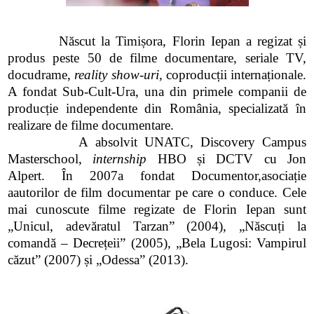
Născut la Timișora, Florin Iepan a regizat și
produs peste 50 de filme documentare, seriale TV,
docudrame,
reality show-uri,
coproducții internaționale.
A fondat Sub-Cult-Ura, una din primele companii de
producție independente din România, specializată în
realizare de filme documentare.
A absolvit UNATC, Discovery Campus
Masterschool,
internship
HBO și DCTV cu Jon
Alpert. În 2007a fondat Documentor,asociație
aautorilor de film documentar pe care o conduce. Cele
mai cunoscute filme regizate de Florin Iepan sunt
„Unicul, adevăratul Tarzan” (2004), „Născuți la
comandă – Decrețeii” (2005), „Bela Lugosi: Vampirul
căzut” (2007) și „Odessa” (2013).