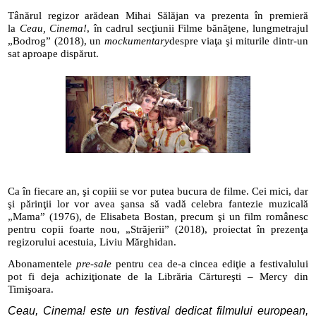
Tânărul regizor arădean Mihai Sălăjan va prezenta în premieră
la
Ceau, Cinema!
, în cadrul secţiunii Filme bănăţene, lungmetrajul
„Bodrog” (2018), un
mockumentary
despre viaţa şi miturile dintr-un
sat aproape dispărut.
Ca în fiecare an, şi copiii se vor putea bucura de filme. Cei mici, dar
şi părinţii lor vor avea şansa să vadă celebra fantezie muzicală
„Mama” (1976), de Elisabeta Bostan, precum şi un film românesc
pentru copii foarte nou, „Străjerii” (2018), proiectat în prezenţa
regizorului acestuia, Liviu Mărghidan.
Abonamentele
pre-sale
pentru cea de-a cincea ediţie a festivalului
pot fi deja achiziţionate de la Librăria Cărtureşti – Mercy din
Timişoara.
Ceau, Cinema!
este un festival dedicat filmului european,