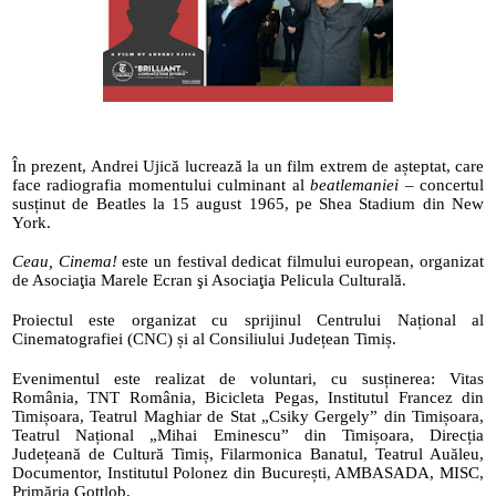
În prezent, Andrei Ujică lucrează la un film extrem de așteptat, care 
face radiografia momentului culminant al 
beatlemaniei
 – concertul 
susținut de Beatles la 15 august 1965, pe Shea Stadium din New 
York. 
Ceau, Cinema! 
este un festival dedicat filmului european, organizat 
de Asociaţia Marele Ecran şi Asociaţia Pelicula Culturală.
Proiectul este organizat cu sprijinul Centrului Național al 
Cinematografiei (CNC) și al Consiliului Județean Timiș.
Evenimentul este realizat de voluntari, cu susținerea: Vitas 
România, TNT România, Bicicleta Pegas, Institutul Francez din 
Timișoara, Teatrul Maghiar de Stat „Csiky Gergely” din Timișoara, 
Teatrul Național „Mihai Eminescu” din Timișoara, Direcția 
Județeană de Cultură Timiș, Filarmonica Banatul, Teatrul Auăleu, 
Documentor, Institutul Polonez din București, AMBASADA, MISC, 
Primăria Gottlob.