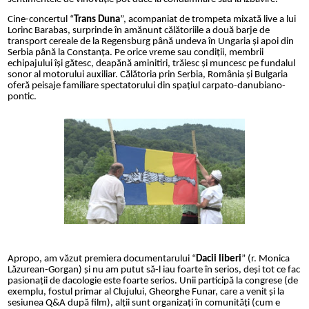
Cine-concertul “
Trans Duna
”, acompaniat de trompeta mixat
ă live a lui
Lorinc Barabas, surprinde în amănunt călătoriile a două barje de
transport cereale de la Regensburg până undeva în Ungaria și apoi din
Serbia până la Constanța. Pe orice vreme sau condiții, membrii
echipajului își gătesc, deapănă aminitiri, trăiesc și muncesc pe fundalul
sonor al motorului auxiliar. Călătoria prin Serbia, România și Bulgaria
oferă peisaje familiare spectatorului din spațiul carpato-danubiano-
pontic.
Apropo, am văzut premiera documentarului “
Dacii liberi
” (r. Monica
Lăzurean-Gorgan) și nu am putut să-l iau foarte în serios, deși tot ce fac
pasionații de dacologie este foarte serios. Unii participă la congrese (de
exemplu, fostul primar al Clujului, Gheorghe Funar, care a venit și la
sesiunea Q&A după film), alții sunt organizați în comunități (cum e