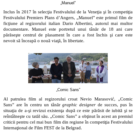
„Manuel”
Inclus în 2017 în selecţia Festivalului de la Veneţia şi în competiţia 
Festivalului Premiers Plans d’Angers, „Manuel” este primul film de 
ficţiune al regizorului italian Dario Albertini, autorul mai multor 
documentare. Manuel este portretul unui tânăr de 18 ani care 
părăseşte centrul de plasament în care a fost închis şi care este 
nevoit să înceapă o nouă viaţă, în libertate.
„Comic Sans”
Al patrulea film al regizorului croat Nevio Marasović, „Comic 
Sans” are în centru un tânăr 
graphic designer
 de succes, pus în 
situaţia de a-şi revizui existenţa după ce este părăsit de iubită şi se 
reîntâlneşte cu tatăl său. „Comic Sans” a obţinut în acest an premiul 
criticii pentru cel mai bun film din regiune în competiţia Festivalului 
Internaţional de Film FEST de la Belgrad.