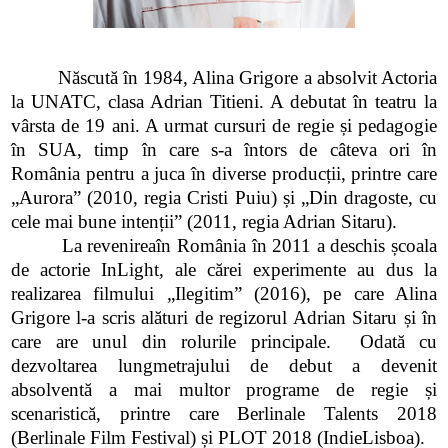
Născută în 1984, Alina Grigore a absolvit Actoria
la UNATC, clasa Adrian Titieni. A debutat în teatru la
vârsta de 19 ani. A urmat cursuri de regie și pedagogie
în SUA, timp în care s-a întors de câteva ori în
România pentru a juca în diverse producții, printre care
„Aurora” (2010, regia Cristi Puiu) și „Din dragoste, cu
cele mai bune intenții” (2011, regia Adrian Sitaru).
La revenireaîn România în 2011 a deschis școala
de actorie InLight, ale cărei experimente au dus la
realizarea filmului „Ilegitim” (2016), pe care Alina
Grigore l-a scris alături de regizorul Adrian Sitaru și în
care are unul din rolurile principale. Odată cu
dezvoltarea lungmetrajului de debut a devenit
absolventă a mai multor programe de regie și
scenaristică, printre care Berlinale Talents 2018
(Berlinale Film Festival) și PLOT 2018 (IndieLisboa).