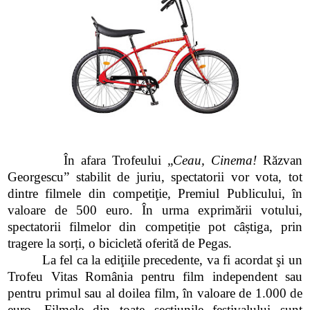
În afara Trofeului „
Ceau, Cinema!
Răzvan
Georgescu” stabilit de juriu, spectatorii vor vota, tot
dintre filmele din competiţie, Premiul Publicului, în
valoare de 500 euro. În urma exprimării votului,
spectatorii filmelor din competiție pot câștiga, prin
tragere la sorți, o bicicletă oferită de Pegas.
La fel ca la ediţiile precedente, va fi acordat şi un
Trofeu Vitas România pentru film independent sau
pentru primul sau al doilea film, în valoare de 1.000 de
euro. Filmele din toate secţiunile festivalului sunt