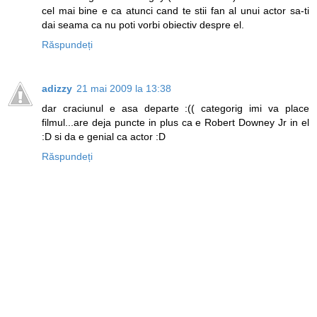
cel mai bine e ca atunci cand te stii fan al unui actor sa-ti
dai seama ca nu poti vorbi obiectiv despre el.
Răspundeți
adizzy
21 mai 2009 la 13:38
dar craciunul e asa departe :(( categorig imi va place
filmul...are deja puncte in plus ca e Robert Downey Jr in el
:D si da e genial ca actor :D
Răspundeți