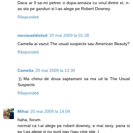
Daca ar fi sa-mi petrec o dupa-amiaza cu unul dintre ei, n-
as sta pe ganduri si l-as alege pe Robert Downey.
Răspundeți
movieaddicted
20 mai 2009 la 01:28
Camelia ai vazut The usual suspects sau American Beauty?
Răspundeți
Camelia
20 mai 2009 la 13:30
:)) Ma chinui de doua saptamani sa ma uit la The Usual
Suspects
Răspundeți
Mihai
20 mai 2009 la 14:04
haha, forum.
normal ca l-ai alege pe robert downey, e mai sexy. pana si
eu l-as alege si nu sunt gay (sau cine stie..)