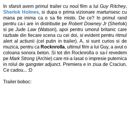
In sfarsit avem primul trailer cu noul film a lui
Guy Ritchey
,
Sherlok Holmes
, si dupa o prima vizionare marturisesc cu
mana pe inima ca o sa fie misto. De ce? In primul rand
pentru ca-i are in distributie pe
Robert Downey Jr
(Sherlok)
si pe
Jude Law
(Watson), apoi pentru umorul britanic care
razbate din fiecare scena cu cei doi, si evident pentru ritmul
alert al actiunii (cel putin in trailer). A, si sunt curios si de
muzica, pentru ca
Rocknrolla
, ultimul film a lui Guy, a avut o
coloana sonora beton. Si tot din Rocknrolla o sa-l revedem
pe
Mark Strong
(Archie) care mi-a lasat o impresie puternica
in rolul de gangster adjunct. Premiera e in ziua de Craciun.
Ce cadou... :D
Trailer boboc: