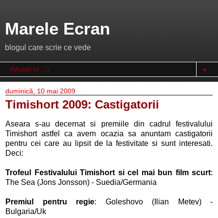
Marele Ecran
blogul care scrie ce vede
▼
duminică, 10 mai 2009
Timishort 2009: Castigatorii
Aseara s-au decernat si premiile din cadrul festivalului
Timishort astfel ca avem ocazia sa anuntam castigatorii
pentru cei care au lipsit de la festivitate si sunt interesati.
Deci:
Trofeul Festivalului Timishort si cel mai bun film scurt
:
The Sea (Jons Jonsson) - Suedia/Germania
Premiul pentru regie
: Goleshovo (Ilian Metev) -
Bulgaria/Uk