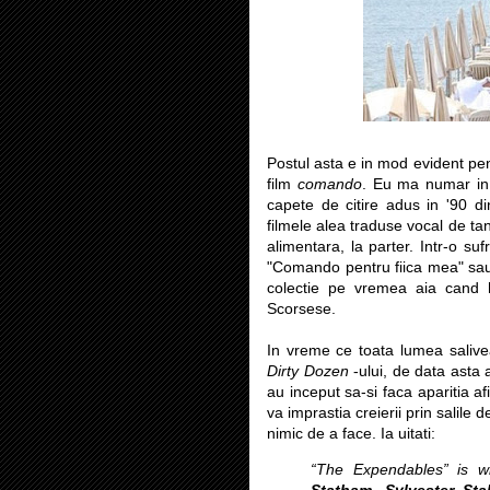
Postul asta e in mod evident pen
film
comando
. Eu ma numar in 
capete de citire adus in '90 d
filmele alea traduse vocal de tan
alimentara, la parter. Intr-o su
"Comando pentru fiica mea" sau "
colectie pe vremea aia cand
Scorsese.
In vreme ce toata lumea salive
Dirty Dozen
-ului, de data asta a
au inceput sa-si faca aparitia a
va imprastia creierii prin salil
nimic de a face. Ia uitati:
“The Expendables” is wr
Statham, Sylvester Sta