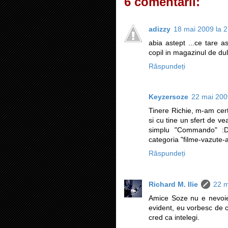
6 comentarii:
adizzy
18 mai 2009 la 
abia astept ...ce tare 
copil in magazinul de dul
Răspundeți
Keyzersoze
22 mai 200
Tinere Richie, m-am cert
si cu tine un sfert de v
simplu "Commando" :D.
categoria "filme-vazute-a
Răspundeți
Richard M. Ilie
22 m
Amice Soze nu e nevoie 
evident, eu vorbesc de c
cred ca intelegi.