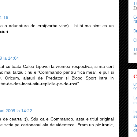
T
Z
C
21:16
D
asa o adunatura de eroi(vorba vine) ...hi hi ma simt ca un
D
ciuri
O
TI
M.
9 la 14:04
at cu toata Calea Lipovei la vremea respectiva, si ma cert
eac mai tarziu : nu e "Commando pentru fiica mea", e pur si
C
 Oricum, alaturi de Predator si Blood Sport intra in
tat-de-des-incat-stiu-replicile-pe-de-rost".
un
90
La
ma
ai 2009 la 14:22
In
se
de cearta :)). Stiu ca e Commando, asta e titlul original
e scria pe cartonasul ala de videoteca. Eram un pic ironic,
Un
de