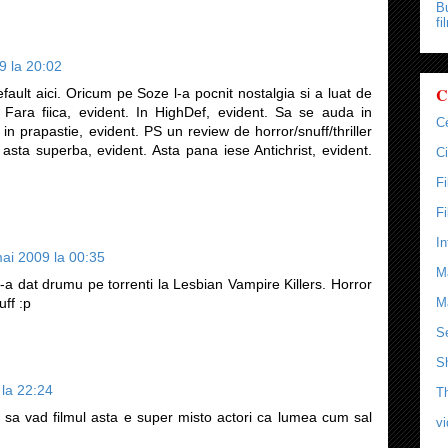
Bu
fi
9 la 20:02
C
efault aici. Oricum pe Soze l-a pocnit nostalgia si a luat de
Fara fiica, evident. In HighDef, evident. Sa se auda in
C
in prapastie, evident. PS un review de horror/snuff/thriller
asta superba, evident. Asta pana iese Antichrist, evident.
Ci
F
F
In
ai 2009 la 00:35
M
 s-a dat drumu pe torrenti la Lesbian Vampire Killers. Horror
uff :p
M
Se
S
 la 22:24
T
 sa vad filmul asta e super misto actori ca lumea cum sal
v