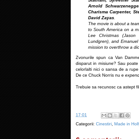
Arnold Schwarzenegger
Charisma Carpenter, St
David Zayas
.
The movie is about a tea
to South America on a mi
Lee Christmas (Jason 
Lundgren), and Emanuel 
mission to overthrow a dic
Zvonurile spun ca Van Damme a
disparut in misiune? Sau poate 
celorlalti nici o sansa de a ru
De ce Chuck Norris nu e
expend
Trebuie sa recunosc ca astept f
17:01
Categorii:
Cinestiri
,
Made in Hol