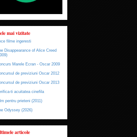
ele mai vizitate
ce filme ingeresti
he Disappearance of Alice Creed
009)
oncurs Marele Ecran - Oscar 2009
oncursul de previziuni Oscar 2012
oncursul de previziuni Oscar 2013
rifica-ti acuitatea cinefila
lm pentru prieteni (2011)
he Odyssey (2026)
ltimele articole