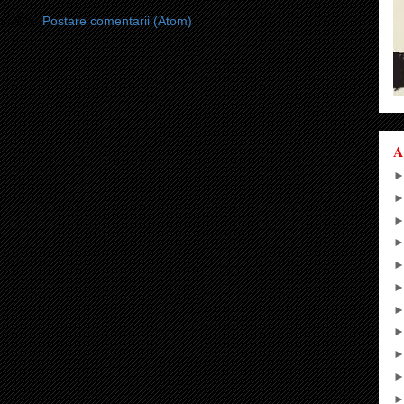
i-vă la:
Postare comentarii (Atom)
A