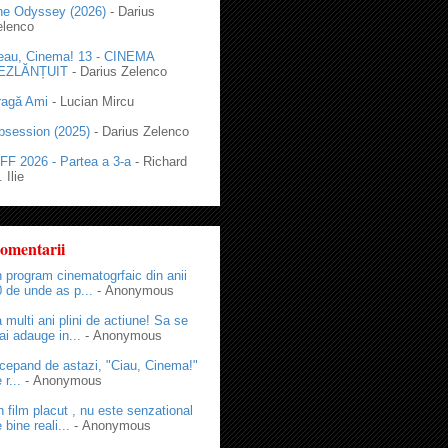
he Odyssey (2026)
- Darius
elenco
eau, Cinema! 13 - CINEMA
EZLĂNȚUIT
- Darius Zelenco
ragă Ami
- Lucian Mircu
bsession (2025)
- Darius Zelenco
FF 2026 - Partea a 3-a
- Richard
 Ilie
omentarii
 program cinematogrfaic din anii
 de unde as p...
- Anonymous
 multi ani plini de actiune! Sa se
i adauge in...
- Anonymous
cepand de astazi, "Ciau, Cinema!"
 r...
- Anonymous
 film placut , nu este senzational
 bine reali...
- Anonymous