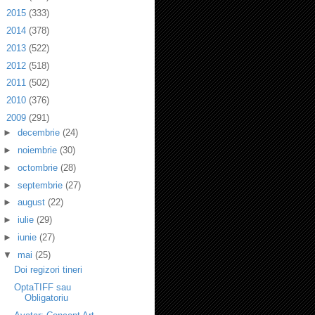
►
2015
(333)
►
2014
(378)
►
2013
(522)
►
2012
(518)
►
2011
(502)
►
2010
(376)
▼
2009
(291)
►
decembrie
(24)
►
noiembrie
(30)
►
octombrie
(28)
►
septembrie
(27)
►
august
(22)
►
iulie
(29)
►
iunie
(27)
▼
mai
(25)
Doi regizori tineri
OptaTIFF sau
Obligatoriu