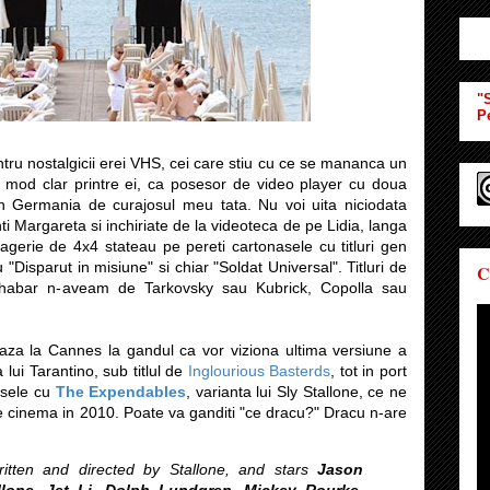
"S
P
tru nostalgicii erei VHS, cei care stiu cu ce se mananca un
mod clar printre ei, ca posesor de video player cu doua
in Germania de curajosul meu tata. Nu voi uita niciodata
ti Margareta si inchiriate de la videoteca de pe Lidia, langa
fragerie de 4x4 stateau pe pereti cartonasele cu titluri gen
Disparut in misiune" si chiar "Soldat Universal". Titluri de
C
 habar n-aveam de Tarkovsky sau Kubrick, Copolla sau
aza la Cannes la gandul ca vor viziona ultima versiune a
 lui Tarantino, sub titlul de
Inglourious Basterds
, tot in port
fisele cu
The Expendables
, varianta lui Sly Stallone, ce ne
e de cinema in 2010. Poate va ganditi "ce dracu?" Dracu n-are
itten and directed by Stallone, and stars
Jason
llone, Jet Li, Dolph Lundgren, Mickey Rourke,