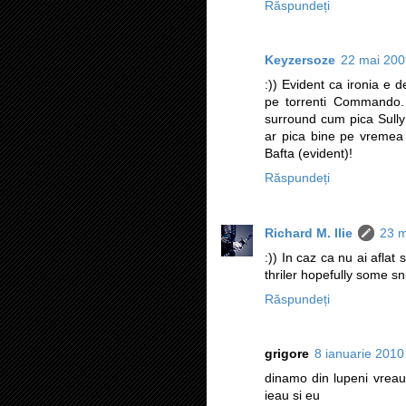
Răspundeți
Keyzersoze
22 mai 200
:)) Evident ca ironia e d
pe torrenti Commando. 
surround cum pica Sully 
ar pica bine pe vremea 
Bafta (evident)!
Răspundeți
Richard M. Ilie
23 m
:)) In caz ca nu ai aflat
thriler hopefully some sn
Răspundeți
grigore
8 ianuarie 2010
dinamo din lupeni vreau
ieau si eu