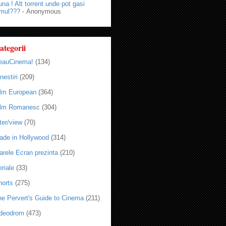
na ! Alt torrent unde pot gasi
lmul???
- Anonymous
ategorii
eauCinema!
(134)
nestiri
(209)
ilm European
(364)
ilm Romanesc
(304)
ter/view
(70)
ade in Hollywood
(314)
arele Ecran prezinta
(210)
riale
(33)
horts
(275)
he Pervert's Guide to Cinema
(211)
ideodrom
(473)