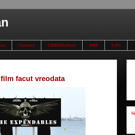
an
ici
Contact
CINEMAnifest
AME
3,5%
ilm facut vreodata
S