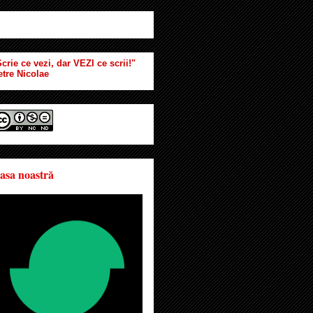
crie ce vezi, dar VEZI ce scrii!"
etre Nicolae
asa noastră