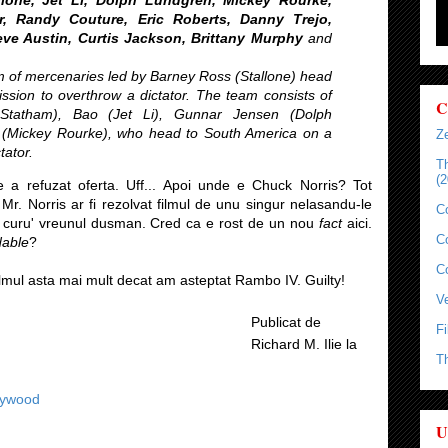
, Randy Couture, Eric Roberts, Danny Trejo,
eve Austin, Curtis Jackson, Brittany Murphy
and
m of mercenaries led by Barney Ross (Stallone) head
ssion to overthrow a dictator. The team consists of
C
Statham), Bao (Jet Li), Gunnar Jensen (Dolph
(Mickey Rourke), who head to South America on a
Ze
tator.
T
(2
 refuzat oferta. Uff... Apoi unde e Chuck Norris? Tot
Mr. Norris ar fi rezolvat filmul de unu singur nelasandu-le
C
pe curu' vreunul dusman. Cred ca e rost de un nou
fact
aici.
C
able
?
C
ilmul asta mai mult decat am asteptat Rambo IV. Guilty!
Ve
Publicat de
Fi
Richard M. Ilie
la
T
lywood
U