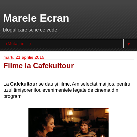
Marele Ecran
blogul care scrie ce vede
▼
marți, 21 aprilie 2015
Filme la Cafekultour
La
Cafekultour
se dau și filme. Am selectat mai jos, pentru
uzul timișorenilor, evenimentele legate de cinema din
program.