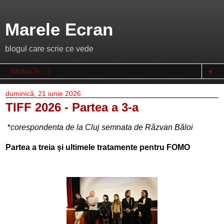
Marele Ecran
blogul care scrie ce vede
▼
duminică, 21 iunie 2026
TIFF 2026 - Partea a 3-a
*
corespondenta de la Cluj semnata de Răzvan Băloi
Partea a treia și ultimele tratamente pentru FOMO