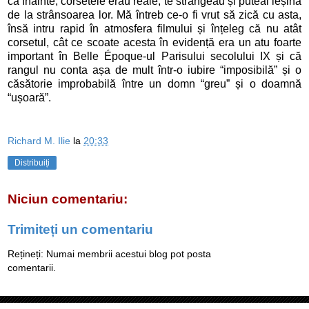
că înainte, corsetele erau reale, te strângeau și puteai leșina
de la strânsoarea lor. Mă întreb ce-o fi vrut să zică cu asta,
însă intru rapid în atmosfera filmului și înțeleg că nu atât
corsetul, cât ce scoate acesta în evidență era un atu foarte
important în Belle Époque-ul Parisului secolului IX și că
rangul nu conta așa de mult într-o iubire “imposibilă” și o
căsătorie improbabilă între un domn “greu” și o doamnă
“ușoară”.
Richard M. Ilie
la
20:33
Distribuiți
Niciun comentariu:
Trimiteți un comentariu
Rețineți: Numai membrii acestui blog pot posta
comentarii.