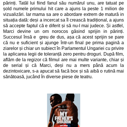
părinți. Tatăl lui fiind fanul său numărul unu, are tatuat pe
șold numele primului hit care a ajuns la peste 1 milion de
vizualizări. Iar mama sa are o abordare extrem de matură in
situația dată: deși a incercat sa îl crească tradițional, a ajuns
să accepte faptul că e diferit și să nu-l mai judece. Și astfel,
Marci devine un om norocos găsind sprijin in părinți.
Succesul însă e greu de dus, așa că acest sprijin se pare
că nu e suficient și ajunge într-un final pe prima pagină a
ziarelor și chiar un subiect în Parlamentul Ungariei cu privire
la aplicarea legii de toleranță zero pentru droguri. După film,
aflăm de la regizor că filmul are mai multe variante, chiar și
de serial și că Marci, deși nu a mers până acum la
dezintoxicare, s-a apucat să facă box și să aibă o rutină mai
sănătoasă, jucând în diverse piese de teatru.