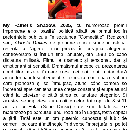
My Father's Shadow, 2025
, cu numeroase premii
importante e o “pastilă” politică aflată pe primul loc în
preferințele publicului în secțiunea “Competiție”. Regizorul
său,
Akinola Davies
ne propune o incursiune în istoria
recentă a Nigeriei, mai precis în preajma alegerilor
controversate și într-un final anulate, din 1993 de către
dictatura militară. Filmul e dramatic și tensionat, dar și
emoționant și sensibil. Dramatismul începe cu prezentarea
condițiilor mizere în care cresc cei doi copii, chiar dacă
ambii lor părinți sunt educați și lucrează, continuă cu vulturii
care planează și se înmulțesc, atunci când camera se
îndreaptă spre cer, tensiunea crește constant și erupe atunci
când la televizor e citită știrea cu anulare alegerilor. Și
acestea se împletesc cu emoțiile celor doi copii de 8 și 11
ani ai lui Fola (Sope Dirisu) care sunt forțați să se
maturizeze pe parcursul unui road-trip în Lagos, fosta capital
a țării. Tatăl este un om puternic, cunoscut și iubit de
oamenii pe care îi întâlnește în diverse împrejurări și pe tot
parcursul acțiunii trăim cu impresia că acesta are ceva de