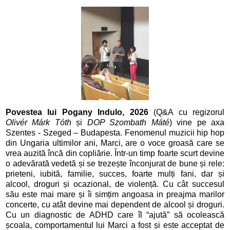
Povestea lui Pogany Indulo, 2026
(Q&A cu regizorul
Olivér Márk Tóth
și
DOP Szombath Máté
) vine pe axa
Szentes - Szeged – Budapesta. Fenomenul muzicii hip hop
din Ungaria ultimilor ani, Marci, are o voce groasă care se
vrea auzită încă din copliărie. Într-un timp foarte scurt devine
o adevărată vedetă și se trezește înconjurat de bune și rele:
prieteni, iubită, familie, succes, foarte mulți fani, dar și
alcool, droguri și ocazional, de violență. Cu cât succesul
său este mai mare și îi simțim angoasa in preajma marilor
concerte, cu atât devine mai dependent de alcool și droguri.
Cu un diagnostic de ADHD care îl “ajută” să ocolească
școala, comportamentul lui Marci a fost și este acceptat de