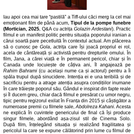
Iau apoi cea mai tare “pastilă” a Tiff-ului căci merg la cel mai
emoționant film de până acum,
Tipul de la pompe funebre
(Mortician, 2025
, Q&A cu actrița
Golazin Ardestani
). Practic
filmul e un manifest politic pentru situația poporului iranian a
cărui soartă pare pecetluită în contextul actual. Am plăcerea
să o cunosc pe
Gola
, actrița care își joacă propriul ei rol,
acela de cântăreață și activistă pentru drepturile omului. În
film, Jana, a cărei viață e în permanent pericol, chiar și în
Canada unde locuiește de câțiva ani, îl angajează pe
Rahim Bahrami
(cu același nume ca și actorul) pentru a îi
spăla trupul după sinucidere. Intenția ei e una teribilă și de
sacrificiu pentru a atrage atenția asupra condițiilor inumane
în care trăiește poporul său. Gândul e inspirat din fapte reale
și îl ducem greu, chiar dacă filmul e presărat cu umor negru,
tipic pentru regizorul exilat în Franța din 2015 și câștigător a
numeroase premii cu filmele sale,
Abdolreza Kahani.
Acesta
ne explică în cuvintele genericului de final că își produce
singur filmele, abordând așa-zisul stil de Cinema Solo.
După film, înțelegând situația și realizând fragilitatea și
pericolul la care se expune călătorind prin lume cu filmul de