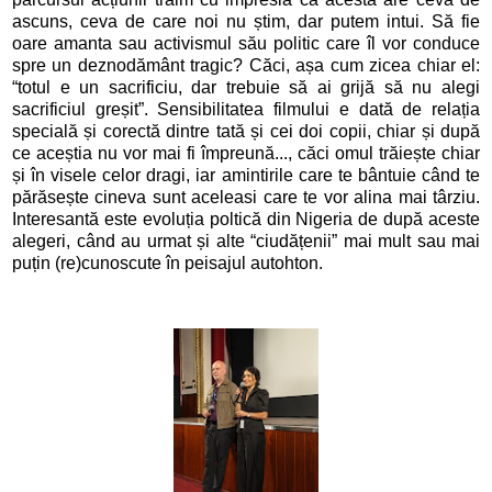
ascuns, ceva de care noi nu știm, dar putem intui. Să fie
oare amanta sau activismul său politic care îl vor conduce
spre un deznodământ tragic? Căci, așa cum zicea chiar el:
“totul e un sacrificiu, dar trebuie să ai grijă să nu alegi
sacrificiul greșit”. Sensibilitatea filmului e dată de relația
specială și corectă dintre tată și cei doi copii, chiar și după
ce aceștia nu vor mai fi împreună..., căci omul trăiește chiar
și în visele celor dragi, iar amintirile care te bântuie când te
părăsește cineva sunt aceleasi care te vor alina mai târziu.
Interesantă este evoluția poltică din Nigeria de după aceste
alegeri, când au urmat și alte “ciudățenii” mai mult sau mai
puțin (re)cunoscute în peisajul autohton.