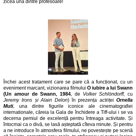
zicea una dintre profesoare!
Închei acest tratament care se pare că a funcționat, cu un
eveniment marcant, vizionarea filmului
O iubire a lui Swann
(Un amour de Swann, 1984
, de
Volker Schlöndorff,
cu
Jeremy Irons și Alain Delon
) în prezența actriței
Ornella
Muti
, una dintre figurile iconice ale cinematografiei
internationale, căreia la Gala de închidere a Tiff-ului i se va
decerna pemiul de excelență pentru întreaga activitate. Și
întocmai ca o divă, se lasă așteptată cîteva minute. Și pentru
a ne introduce în atmosfera filmului, ne povestește pe scenă