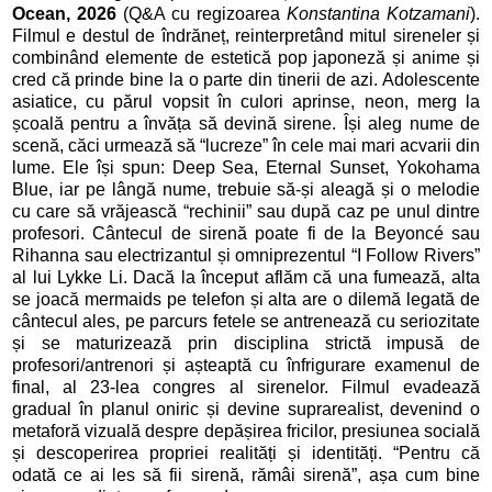
Ocean, 2026
(Q&A cu regizoarea
Konstantina Kotzamani
).
Filmul e destul de îndrăneț, reinterpretând mitul sireneler și
combinând elemente de estetică pop japoneză și anime și
cred că prinde bine la o parte din tinerii de azi. Adolescente
asiatice, cu părul vopsit în culori aprinse, neon, merg la
școală pentru a învăța să devină sirene. Își aleg nume de
scenă, căci urmează să “lucreze” în cele mai mari acvarii din
lume. Ele își spun: Deep Sea, Eternal Sunset, Yokohama
Blue, iar pe lângă nume, trebuie să-și aleagă și o melodie
cu care să vrăjească “rechinii” sau după caz pe unul dintre
profesori. Cântecul de sirenă poate fi de la Beyoncé sau
Rihanna sau electrizantul și omniprezentul “I Follow Rivers”
al lui Lykke Li. Dacă la început aflăm că una fumează, alta
se joacă mermaids pe telefon și alta are o dilemă legată de
cântecul ales, pe parcurs fetele se antrenează cu seriozitate
și se maturizează prin disciplina strictă impusă de
profesori/antrenori și așteaptă cu înfrigurare examenul de
final, al 23-lea congres al sirenelor. Filmul evadează
gradual în planul oniric și devine suprarealist, devenind o
metaforă vizuală despre depășirea fricilor, presiunea socială
și descoperirea propriei realități și identități. “Pentru că
odată ce ai les să fii sirenă, rămâi sirenă”, așa cum bine