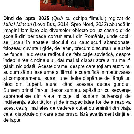
Dinți de lapte, 2025
(Q&A cu echipa filmului) regizat de
Mihai Mincan
(Love Bus, 2014, Spre Nord, 2022) abundă în
imagini familiare ale diverselor obiecte de uz casnic și de
școală din perioada comunismul din România, unde copiii
se jucau în spatele blocului cu cauciucuri abandonate,
foloseau cuvinte rigide, de lemn, precum discursurile auzite
pe fundal la diverse radiouri de fabricație sovietică, despre
îndeplinirea cincinalului, dar mai și dispar spre a nu mai fi
găsiți niciodată. Aceste drame, despre care toți am auzit, nu
au cum să nu lase urme și filmul le cuantifică in maturizarea
și comportamentul surorii unei fetițe dispărute de lângă un
bloc din Lupeni, atunci când aceasta ducea gunoiul.
Suntem prinși într-un decor sumbru, apăsător, cu secvențe
suprarealiste din viața micuței și suntem bulversați de
indiferența autorităților și de incapacitatea lor de a rezolva
acest caz și mai ales de vederea cutiei cu amintiri din viața
celei dispărute din care apar brusc, fără avertisment dinții ei
de lapte.