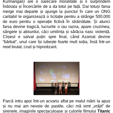
Kurmangali)
are o oarecare moralitate și îi surprindem
îndoiala și încercările de a da totul pe față. Dar totuși farsa
merge mai departe și ajunge la punctul în care un ONG
caritabil le organizează o licitație pentru a strânge 500.000
de euro pentru o operație fictivă în străinătate. Și atunci
farsa devine tragică, lucrurile o iau razna, apare cruzimea,
sângele și absurdul, căci umilința și sărăcia nasc violență.
Clișeul e salvat puțin spre final, când Azamat devine
“bărbat”, unul care își iubește foarte mult soția, însă într-un
mod brutal, crud și hipnotizant.
Parcă intru apoi într-un acvariu aflat pe malul mării la apus
și nu mai am nevoie de pastile, căci mă simt „vrăjit” de
sirenele, imaginile spectaculoase și culorile filmului
Titanic