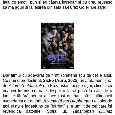
față, cu emoții pun și eu câteva întrebări și cu greu reușesc
să mă adun și la ieșirea din sală să-i urez Golei “Be safe”!
Dar filmul cu adevărat de “Tiff” (prietenii știu de ce) e altul.
Cu nume predestinat,
Sicko (Auru, 2025
) un „tratament șoc”
de
Aitore Zholdaskali
din Kazahstan începe ușor, clișeic, cu
imagini frumos colorate despre o farsă pusă la cale de o
familie tânără pentru a face rost de bani să-și plătească
sumedenia de datorii.
Azamat (Ayan Utepbergen)
e șofer de
taxi și nu e îndeajuns de "bărbat" și e umilit de cei care își
revendică datoriile. Soția lui,
Tansholpan (Dilnaz