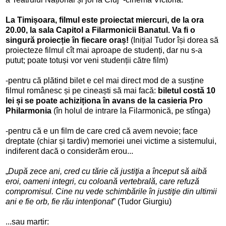
La Timișoara, filmul este proiectat miercuri, de la ora
20.00, la sala Capitol a Filarmonicii Banatul. Va fi o
singură proiecție în fiecare oraș!
(Inițial Tudor își dorea să
proiecteze filmul cît mai aproape de studenți, dar nu s-a
putut; poate totuși vor veni studenții către film)
-pentru că plătind bilet e cel mai direct mod de a susține
filmul românesc și pe cineaști să mai facă:
biletul costă 10
lei și se poate achiziționa în avans de la casieria Pro
Philarmonia
(în holul de intrare la Filarmonică, pe stînga)
-pentru că e un film de care cred că avem nevoie; face
dreptate (chiar și tardiv) memoriei unei victime a sistemului,
indiferent dacă o considerăm erou...
„
După zece ani, cred cu tărie că justiţia a început să aibă
eroi, oameni integri, cu coloană vertebrală, care refuză
compromisul. Cine nu vede schimbările în justiţie din ultimii
ani e fie orb, fie rău intenţionat
” (Tudor Giurgiu)
...sau martir: