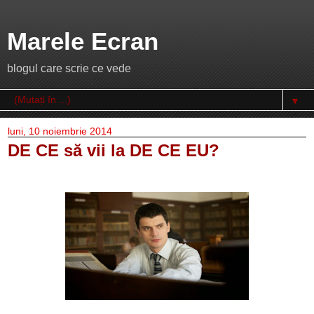
Marele Ecran
blogul care scrie ce vede
▼
luni, 10 noiembrie 2014
DE CE să vii la DE CE EU?