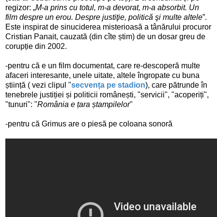
regizor: „
M-a prins cu totul, m-a devorat, m-a absorbit.
Un
film despre un erou. Despre justiţie, politică şi multe altele
”.
Este inspirat de sinuciderea misterioasă a tânărului procuror
Cristian Panait, cauzată (din cîte știm) de un dosar greu de
corupție din 2002.
-pentru că e un film documentat, care re-descoperă multe
afaceri interesante, unele uitate, altele îngropate cu buna
știință ( vezi clipul "
secvența pe stadion
), care pătrunde în
tenebrele justiției și politicii românești, "servicii", "acoperiți",
"tunuri": "
România e țara ștampilelor
"
-pentru că Grimus are o piesă pe coloana sonoră