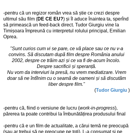
-pentru că un regizor român vrea să știe ce crezi despre
ultimul său film (
DE CE EU?
) și îl aduce înaintea ta, sperînd
să primească un feed-back direct. Tudor Giurgiu vine la
Timișoara împreună cu interpretul rolului principal, Emilian
Oprea.
"Sunt curios cum vi se pare, ce vă place sau ce nu v-a
convins. Să discutam după film despre România anului
2002, despre ce trăim azi și ce va fi de-acum încolo.
Despre sacrificii și speranță.
Nu vom da interviuri la presă, nu vrem mediatizare. Vrem
doar să ne întîlnim cu o seamă de oameni și să discutăm
liber despre film."
(
Tudor Giurgiu
)
-pentru că, fiind o versiune de lucru (
work-in-progress
),
părerea ta poate contribui la îmbunătățirea produsului final
-pentru că e un film de actualitate, a cărui temă ne preocupă
(sau ar trebui să ne preocupe pe toți). L-a consumat și pe