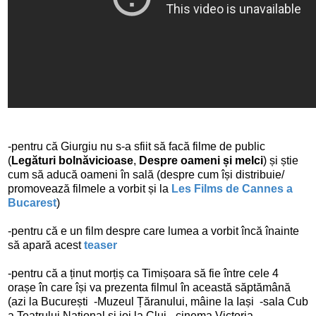
-pentru că Giurgiu nu s-a sfiit să facă filme de public
(
Legături bolnăvicioase
,
Despre oameni și melci
) și știe
cum să aducă oameni în sală (despre cum își distribuie/
promovează filmele a vorbit și la
Les Films de Cannes a
Bucarest
)
-pentru că e un film despre care lumea a vorbit încă înainte
să apară acest
teaser
-pentru că a ținut morțiș ca Timișoara să fie între cele 4
orașe în care își va prezenta filmul în această săptămână
(azi la București -Muzeul Țăranului, mâine la Iași -sala Cub
a Teatrului Național și joi la Cluj -cinema Victoria.