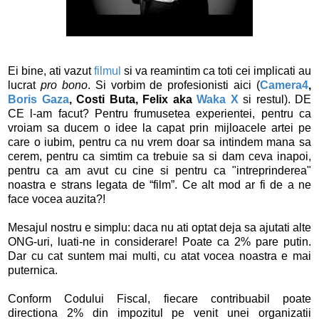
Ei bine, ati vazut
filmul
si va reamintim ca toti cei implicati au
lucrat
pro bono
. Si vorbim de profesionisti aici (
Camera4
,
Boris Gaza
, Costi Buta, Felix aka
Waka X
si restul). DE
CE l-am facut? Pentru frumusetea experientei, pentru ca
vroiam sa ducem o idee la capat prin mijloacele artei pe
care o iubim, pentru ca nu vrem doar sa intindem mana sa
cerem, pentru ca simtim ca trebuie sa si dam ceva inapoi,
pentru ca am avut cu cine si pentru ca "intreprinderea"
noastra e strans legata de “film”. Ce alt mod ar fi de a ne
face vocea auzita?!
Mesajul nostru e simplu: daca nu ati optat deja sa ajutati alte
ONG-uri, luati-ne in considerare! Poate ca 2% pare putin.
Dar cu cat suntem mai multi, cu atat vocea noastra e mai
puternica.
Conform Codului Fiscal, fiecare contribuabil poate
directiona 2% din impozitul pe venit unei organizatii