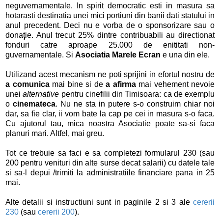
neguvernamentale. In spirit democratic esti in masura sa
hotarasti destinatia unei mici portiuni din banii dati statului in
anul precedent. Deci nu e vorba de o sponsorizare sau o
donaţie. Anul trecut 25% dintre contribuabili au directionat
fonduri catre aproape 25.000 de enititati non-
guvernamentale. Si
Asociatia Marele Ecran
e una din ele.
Utilizand acest mecanism ne poti sprijini in efortul nostru de
a comunica
mai bine si de
a afirma
mai vehement nevoie
unei
alternative
pentru cinefilii din Timisoara: ca de exemplu
o
cinemateca
. Nu ne sta in putere s-o construim chiar noi
dar, sa fie clar, ii vom bate la cap pe cei in masura s-o faca.
Cu ajutorul tau, mica noastra Asociatie poate sa-si faca
planuri mari. Altfel, mai greu.
Tot ce trebuie sa faci e sa completezi formularul 230 (sau
200 pentru venituri din alte surse decat salarii) cu datele tale
si sa-l depui /trimiti la administratiile financiare pana in 25
mai.
Alte detalii si instructiuni sunt in paginile 2 si 3 ale
cererii
230
(sau
cererii 200
).