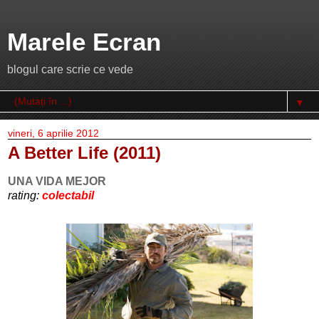
Marele Ecran
blogul care scrie ce vede
▼
vineri, 6 aprilie 2012
A Better Life (2011)
UNA VIDA MEJOR
rating:
colectabil