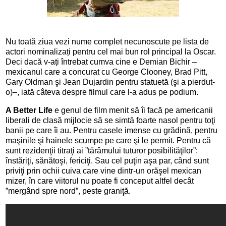
Nu toată ziua vezi nume complet necunoscute pe lista de
actori nominalizați pentru cel mai bun rol principal la Oscar.
Deci dacă v-ați întrebat cumva cine e Demian Bichir –
mexicanul care a concurat
cu George Clooney, Brad Pitt,
Gary Oldman şi Jean Dujardin pentru statuetă (şi a pierdut-
o)–, iată câteva despre filmul care l-a adus pe podium.
A Better Life
e genul de film menit să îi facă pe americanii
liberali de clasă mijlocie să se simtă foarte nasol pentru toţi
banii pe care îi au. Pentru casele imense cu grădină, pentru
maşinile şi hainele scumpe pe care şi le permit. Pentru că
sunt rezidenţii titraţi ai ”tărâmului tuturor posibilităţilor”:
înstăriţi, sănătoşi, fericiţi.
Sau cel puţin aşa par, când sunt
priviţi prin ochii cuiva care vine dintr-un orăşel mexican
mizer, în care viitorul nu poate fi conceput altfel decât
”mergând spre nord”, peste graniţă.