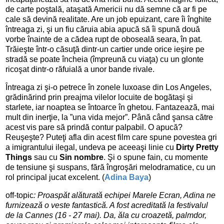
de carte poştală, ataşată Americii nu dă semne că ar fi pe
cale să devină realitate. Are un job epuizant, care îi înghite
întreaga zi, şi un fiu căruia abia apucă să îi spună două
vorbe înainte de a cădea rupt de oboseală seara, în pat.
Trăieşte într-o căsuţă dintr-un cartier unde orice ieşire pe
stradă se poate încheia (împreună cu viaţa) cu un glonte
ricoşat dintr-o răfuială a unor bande rivale.
Întreaga zi şi-o petrece în zonele luxoase din Los Angeles,
grădinărind prin preajma vilelor locuite de bogătaşi şi
starlete, iar noaptea se întoarce în ghetou. Fantazează, mai
mult din inerţie, la ”una vida mejor”. Până când şansa către
acest vis pare să prindă contur palpabil. O apucă?
Reuşeşte? Puteţi afla din acest film care spune povestea gri
a imigrantului ilegal, undeva pe aceeaşi linie cu
Dirty Pretty
Things
sau cu
Sin nombre
. Şi o spune fain, cu momente
de tensiune şi suspans, fără îngroşări melodramatice, cu un
rol principal jucat excelent. (
Adina Baya
)
off-topic
: Proaspăt alăturată echipei Marele Ecran, Adina ne
furnizează o veste fantastică. A fost acreditată la festivalul
de la Cannes (16 - 27 mai). Da, ăla cu croazetă, palmdor,