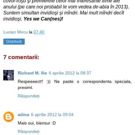
covor-roşu şi premierele celor mai interesante filme ale
anului (pe care noi probabil le vom vedea de-abia în 2013).
Suntem simultan invidioşi şi mîndri. Mai mult mîndri decît
invidioşi.
Yes we Can(nes)!
Lucian Mircu
la
07:40
Distribuiți
7 comentarii:
Richard M. Ilie
6 aprilie 2012 la 08:37
Respeeeect!! :)) Ne paste o corespondenta speciala,
presimt.
Răspundeți
adina
6 aprilie 2012 la 09:04
Mais oui, biensur :D
Răspundeți