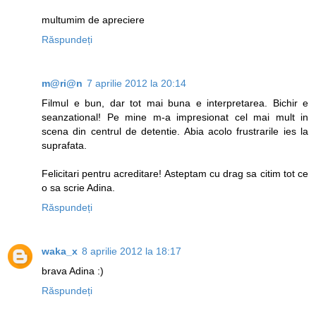
multumim de apreciere
Răspundeți
m@ri@n
7 aprilie 2012 la 20:14
Filmul e bun, dar tot mai buna e interpretarea. Bichir e
seanzational! Pe mine m-a impresionat cel mai mult in
scena din centrul de detentie. Abia acolo frustrarile ies la
suprafata.
Felicitari pentru acreditare! Asteptam cu drag sa citim tot ce
o sa scrie Adina.
Răspundeți
waka_x
8 aprilie 2012 la 18:17
brava Adina :)
Răspundeți