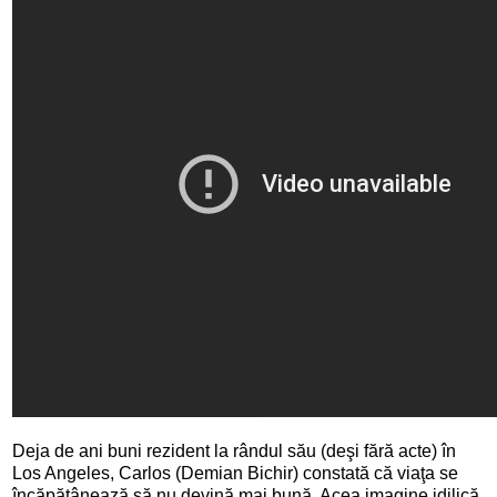
Deja de ani buni rezident la rândul său (deşi fără acte) în
Los Angeles, Carlos (Demian Bichir) constată că viaţa se
încăpăţânează să nu devină mai bună. Acea imagine idilică,