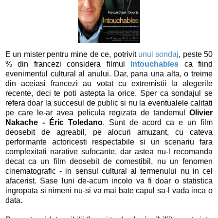
E un mister pentru mine de ce, potrivit
unui sondaj
, peste 50
% din francezi considera filmul
Intouchables
ca fiind
evenimentul cultural al anului. Dar, pana una alta, o treime
din aceiasi francezi au votat cu extremistii la alegerile
recente, deci te poti astepta la orice. Sper ca sondajul se
refera doar la succesul de public si nu la eventualele calitati
pe care le-ar avea pelicula regizata de tandemul
Olivier
Nakache - Éric Toledano
. Sunt de acord ca e un film
deosebit de agreabil, pe alocuri amuzant, cu cateva
performante actoricesti respectabile si un scenariu fara
complexitati narative sufocante, dar astea nu-l recomanda
decat ca un film deosebit de comestibil, nu un fenomen
cinematografic - in sensul cultural al termenului nu in cel
afacerist. Sase luni de-acum incolo va fi doar o statistica
ingropata si nimeni nu-si va mai bate capul sa-l vada inca o
data.