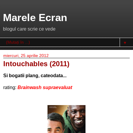
Marele Ecran
blogul care scrie ce vede
▼
miercuri, 25 aprilie 2012
Intouchables (2011)
Si bogatii plang, cateodata...
rating:
Brainwash supraevaluat