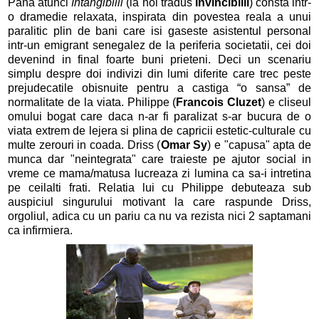
Pana atunci
Intangibilii
(la noi tradus
Invincibilii
) consta intr-
o dramedie relaxata, inspirata din povestea reala a unui
paralitic plin de bani care isi gaseste asistentul personal
intr-un emigrant senegalez de la periferia societatii, cei doi
devenind in final foarte buni prieteni. Deci un scenariu
simplu despre doi indivizi din lumi diferite care trec peste
prejudecatile obisnuite pentru a castiga “o sansa” de
normalitate de la viata. Philippe (
Francois Cluzet
) e cliseul
omului bogat care daca n-ar fi paralizat s-ar bucura de o
viata extrem de lejera si plina de capricii estetic-culturale cu
multe zerouri in coada. Driss (
Omar Sy
) e "capusa" apta de
munca dar "neintegrata" care traieste pe ajutor social in
vreme ce mama/matusa lucreaza zi lumina ca sa-i intretina
pe ceilalti frati. Relatia lui cu Philippe debuteaza sub
auspiciul singurului motivant la care raspunde Driss,
orgoliul, adica cu un pariu ca nu va rezista nici 2 saptamani
ca infirmiera.