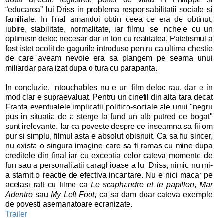
“educarea” lui Driss in problema responsabilitatii sociale si
familiale. In final amandoi obtin ceea ce era de obtinut,
iubire, stabilitate, normalitate, iar filmul se incheie cu un
optimism deloc necesar dar in ton cu realitatea. Patetismul a
fost istet ocolit de gagurile introduse pentru ca ultima chestie
de care aveam nevoie era sa plangem pe seama unui
miliardar paralizat dupa o tura cu parapanta.
In concluzie, Intouchables nu e un film deloc rau, dar e in
mod clar e supraevaluat. Pentru un cinefil din alta tara decat
Franta eventualele implicatii politico-sociale ale unui "negru
pus in situatia de a sterge la fund un alb putred de bogat"
sunt irelevante. Iar ca poveste despre ce inseamna sa fii om
pur si simplu, filmul asta e absolut obisnuit. Ca sa fiu sincer,
nu exista o singura imagine care sa fi ramas cu mine dupa
creditele din final iar cu exceptia celor cateva momente de
fun sau a personalitatii caraghioase a lui Driss, nimic nu mi-
a starnit o reactie de efectiva incantare. Nu e nici macar pe
acelasi raft cu filme ca
Le scaphandre et le papillon
,
Mar
Adentro
sau
My Left Foot
, ca sa dam doar cateva exemple
de povesti asemanatoare ecranizate.
Trailer