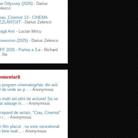
he Odyssey (2026)
- Darius
elenco
eau, Cinema! 13 - CINEMA
EZLĂNȚUIT
- Darius Zelenco
ragă Ami
- Lucian Mircu
bsession (2025)
- Darius Zelenco
FF 2026 - Partea a 3-a
- Richard
 Ilie
omentarii
 program cinematogrfaic din anii
 de unde as p...
- Anonymous
 multi ani plini de actiune! Sa se
i adauge in...
- Anonymous
cepand de astazi, "Ciau, Cinema!"
 r...
- Anonymous
 film placut , nu este senzational
 bine reali...
- Anonymous