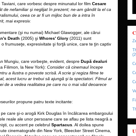
orio Taviani, care vorbesc despre minunatul lor film
Cesare
t de nefamiliar şi neglijat în prezent; ne-am gândit la el ca
ralismului, ceea ce ar fi un mijloc bun de a intra în
it, mai expresiv.
C
ocumentare (şi nu numai) Michael Glawogger, ale cărui
n's Death
(2005) şi
Whores' Glory
(2011) sunt
Ze
 frumuseţe, expresivitate şi forţă unice, care te ţin captiv
T
(2
tian Mungiu, care vorbeşte, evident, despre
După dealuri
C
ica Filimon, la New York):
Consider că cinemaul începe
ru a ilustra o poveste scrisă. A scrie şi regiza filme te
C
eal, acest lucru ar trebui să ajungă şi la spectatori. Filmul ar
C
u ei de a vedea realitatea pe care nu o mai văd deoarece
Ve
Fi
seurilor propune patru texte incitante:
T
a pe care şi-o arogă Kirk Douglas în încălcarea embargoului
le reale ale unor persoane care se aflau pe lista neagră a
işti, cu accent pe celebrul
Spartacus
. Al doilea spune
U
scute cinematografe din New York, Bleecker Street Cinema,