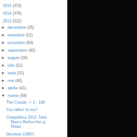
►
2015
(333)
►
2014
(378)
▼
2013
(522)
►
decembrie
(35)
►
noiembrie
(52)
►
octombrie
(50)
►
septembrie
(40)
►
august
(29)
►
iulie
(52)
►
iunie
(31)
►
mai
(40)
►
aprilie
(41)
▼
martie
(59)
The Croods: < 3 - 100
You talkin' to me?
Cinepolitica 2013. Între
Marco Bellocchio şi
Rober...
Deceiver (1997)