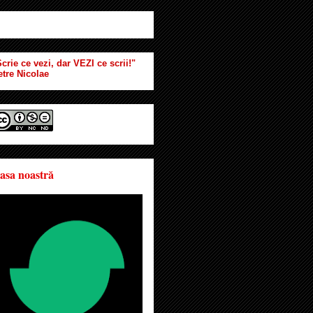
crie ce vezi, dar VEZI ce scrii!"
etre Nicolae
asa noastră