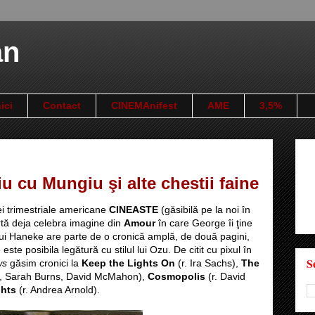
an
ici
Contact
CINEMAnifest
AME
3,5%
u cu Mungiu şi alte chestii faine
ei trimestriale americane
CINEASTE
(găsibilă pe la noi în
rtă deja celebra imagine din
Amour
în care George îi ţine
l lui Haneke are parte de o cronică amplă, de două pagini,
ste posibila legătură cu stilul lui Ozu. De citit cu pixul în
S
ws
găsim cronici la
Keep the Lights On
(r. Ira Sachs),
The
s, Sarah Burns, David McMahon),
Cosmopolis
(r. David
ghts
(r. Andrea Arnold).