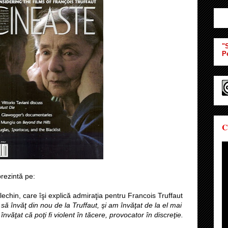
"S
P
C
prezintă pe:
lechin, care îşi explică admiraţia pentru Francois Truffaut
ă învăţ din nou de la Truffaut, şi am învăţat de la el mai
învăţat că poţi fi violent în tăcere, provocator în discreţie.