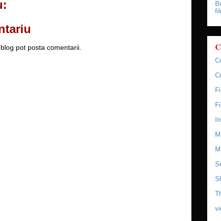
u:
Bu
fi
ntariu
C
blog pot posta comentarii.
C
Ci
F
F
In
M
M
Se
S
T
v