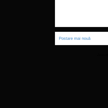
Postare mai nouă
Abonaț