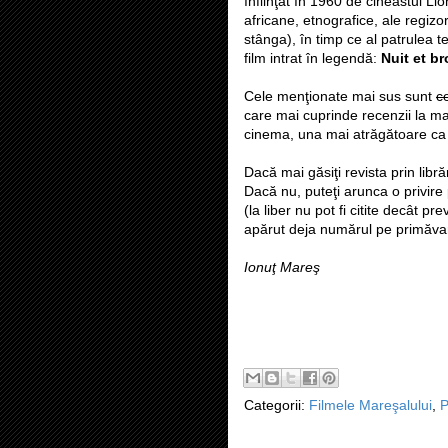
înfiinţat în 1960 de cineastul Li
africane, etnografice, ale regiz
stânga), în timp ce al patrulea t
film intrat în legendă:
Nuit et br
Cele menţionate mai sus sunt
c
care mai cuprinde recenzii la m
cinema, una mai atrăgătoare ca 
Dacă mai găsiţi revista prin librăr
Dacă nu, puteţi arunca o privire
(la liber nu pot fi citite decât pr
apărut deja numărul pe primăva
Ionuţ Mareş
Categorii:
Filmele Mareşalului
,
P