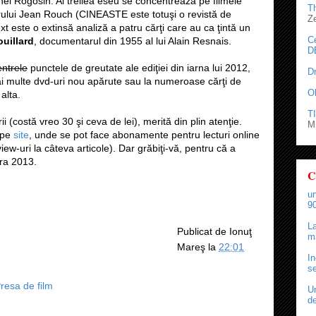
onel Rogosin. Al treilea eseu se concentrează pe filmele
T
orului Jean Rouch (CINEASTE este totuşi o revistă de
Z
ext este o extinsă analiză a patru cărţi care au ca ţintă un
C
ouillard
, documentarul din 1955 al lui Alain Resnais.
D
entrele
punctele de greutate ale ediţiei din iarna lui 2012,
D
ai multe dvd-uri nou apărute sau la numeroase cărţi de
O
alta.
TI
ii (costă vreo 30 şi ceva de lei), merită din plin atenţie.
M.
 pe
site
, unde se pot face abonamente pentru lecturi online
eview-uri la câteva articole). Dar grăbiţi-vă, pentru că a
ra 2013.
C
un
90
La
Publicat de
Ionuţ
ma
Mareş
la
22:01
In
se
resa de film
Un
de