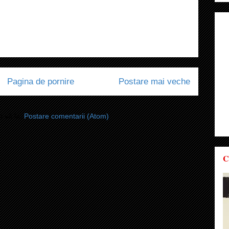
Pagina de pornire
Postare mai veche
i-vă la:
Postare comentarii (Atom)
C