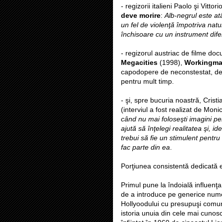
- regizorii italieni Paolo şi Vitt
deve morire
:
Alb-negrul este atâ
un fel de violenţă împotriva natu
închisoare cu un instrument difer
- regizorul austriac de filme d
Megacities
(1998),
Workingma
capodopere de neconstestat, de o
pentru mult timp.
- şi, spre bucuria noastră, Cris
(interviul a fost realizat de Mon
când nu mai foloseşti imagini pent
ajută să înţelegi realitatea şi, id
trebui să fie un stimulent pentr
fac parte din ea
.
Porţiunea consistentă dedicată e
Primul pune la îndoială influenţ
de a introduce pe generice nume
Hollyoodului cu presupuşi comun
istoria unuia din cele mai cuno