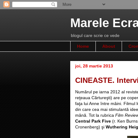
Marele Ecr
blogul care scrie ce vede
Home
About
Cron
joi, 28 martie 2013
CINEASTE. Intervi
Numărul pe iarna 2012 al revist
reţeaua Cărtureşti) are pe cope
faţa lui Anne între mâini. Filmu
din care cea mai stimulantă idee e
mână. Tot la rubrica
Film Revie
Central Park Five
(r. Ken Burn
Cronenberg) şi
Wuthering Hei