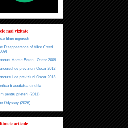
ele mai vizitate
ce filme ingeresti
he Disappearance of Alice Creed
009)
oncurs Marele Ecran - Oscar 2009
oncursul de previziuni Oscar 2012
oncursul de previziuni Oscar 2013
rifica-ti acuitatea cinefila
lm pentru prieteni (2011)
he Odyssey (2026)
ltimele articole