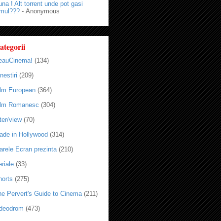
na ! Alt torrent unde pot gasi
lmul???
- Anonymous
ategorii
eauCinema!
(134)
nestiri
(209)
ilm European
(364)
ilm Romanesc
(304)
ter/view
(70)
ade in Hollywood
(314)
arele Ecran prezinta
(210)
riale
(33)
horts
(275)
he Pervert's Guide to Cinema
(211)
ideodrom
(473)