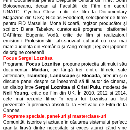
Film Documentar pentru Drepturile Omului din Kiev; Sorin
Botoșeneanu, decan al Facultății de Film din cadrul
UNATC; Cynthia Close, critic de film la Documentary
Magazine din USA; Nicolas Feodoroff, selecționer de filme
pentru FID Marseille; Mona Nicoară, regizor, producător și
scriitor; Diana Tabakov, curatoriază programul platformei
DAFilms; Eugenia Vodă, critic de film și realizatorul
emisiunii Profesioniștii, talk-show-ul cultural cu cea mai
mare audiență din România și Yang Yonghi; regizor japonez
de origine coreeană.
Focus Sergei Loznitsa
Programul
Focus Loznitsa
,
propune proiecția ultimului său
documentar,
Maidan
, pe lângă trei dintre filmele sale
anterioare,
Trainstop
,
Landscape
și
Blocada
, precum și o
discuție panel despre ce înseamnă să fii autor de cinema,
un dialog între
Sergei Loznitsa
și
Cristi Puiu,
moderat de
Neil Young,
critic de film din UK. În 2010, 2012 și 2014,
cele mai recente filme în regia lui Loznitsa au fost
prezentate în premieră absolută la Festivalul de Film de la
Cannes.
Programe speciale, panel-uri și masterclass-uri
Comunități istorice și actuale în căutarea sistemului perfect;
granița firavă dintre necesitate și exces atunci când vine