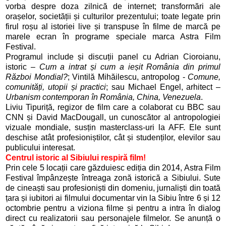
vorba despre doza zilnică de internet; transformări ale
orașelor, societății și culturilor prezentului; toate legate prin
firul roșu al istoriei live și transpuse în filme de marcă pe
marele ecran în programe speciale marca Astra Film
Festival.
Programul include și discuții panel cu Adrian Cioroianu,
istoric –
Cum a intrat și cum a ieșit România din primul
Război Mondial?
; Vintilă Mihăilescu, antropolog -
Comune,
comunități, utopii și practici
; sau Michael Engel, arhitect –
Urbanism contemporan în România, China, Venezuela
.
Liviu Tipuriță, regizor de film care a colaborat cu BBC sau
CNN și David MacDougall, un cunoscător al antropologiei
vizuale mondiale, susțin masterclass-uri la AFF. Ele sunt
deschise atât profesioniștilor, cât și studenților, elevilor sau
publicului interesat.
Centrul istoric al Sibiului respiră film!
Prin cele 5 locații care găzduiesc ediția din 2014, Astra Film
Festival împânzește întreaga zonă istorică a Sibiului. Sute
de cineaști sau profesioniști din domeniu, jurnaliști din toată
țara și iubitori ai filmului documentar vin la Sibiu între 6 și 12
octombrie pentru a viziona filme și pentru a intra în dialog
direct cu realizatorii sau personajele filmelor. Se anunță o