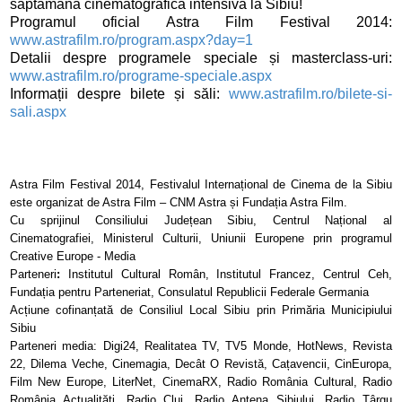
săptămână cinematografică intensivă la Sibiu!
Programul oficial Astra Film Festival 2014:
www.astrafilm.ro/program.aspx?day=1
Detalii despre programele speciale și masterclass-uri:
www.astrafilm.ro/programe-speciale.aspx
Informații despre bilete și săli:
www.astrafilm.ro/bilete-si-
sali.aspx
Astra Film Festival 2014, Festivalul Internațional de Cinema de la Sibiu
este organizat de Astra Film – CNM Astra și Fundația Astra Film.
Cu sprijinul Consiliului Județean Sibiu, Centrul Național al
Cinematografiei, Ministerul Culturii, Uniunii Europene prin programul
Creative Europe - Media
Parteneri
:
Institutul Cultural Român, Institutul Francez, Centrul Ceh,
Fundația pentru Parteneriat, Consulatul Republicii Federale Germania
Acțiune cofinanțată de Consiliul Local Sibiu prin Primăria Municipiului
Sibiu
Parteneri media: Digi24, Realitatea TV, TV5 Monde, HotNews, Revista
22, Dilema Veche, Cinemagia, Decât O Revistă, Cațavencii, CinEuropa,
Film New Europe, LiterNet, CinemaRX, Radio România Cultural, Radio
România Actualități, Radio Cluj, Radio Antena Sibiului, Radio Târgu