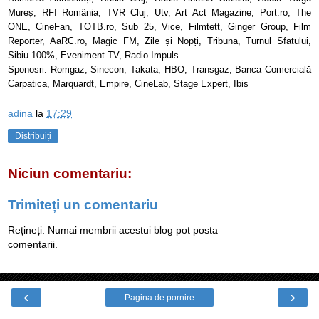
Mureș, RFI România, TVR Cluj, Utv, Art Act Magazine, Port.ro, The
ONE, CineFan, TOTB.ro, Sub 25, Vice, Filmtett, Ginger Group, Film
Reporter, AaRC.ro, Magic FM, Zile și Nopți, Tribuna, Turnul Sfatului,
Sibiu 100%, Eveniment TV, Radio Impuls
Sponosri: Romgaz, Sinecon, Takata, HBO, Transgaz, Banca Comercială
Carpatica, Marquardt, Empire, CineLab, Stage Expert, Ibis
adina
la
17:29
Distribuiți
Niciun comentariu:
Trimiteți un comentariu
Rețineți: Numai membrii acestui blog pot posta
comentarii.
‹
›
Pagina de pornire