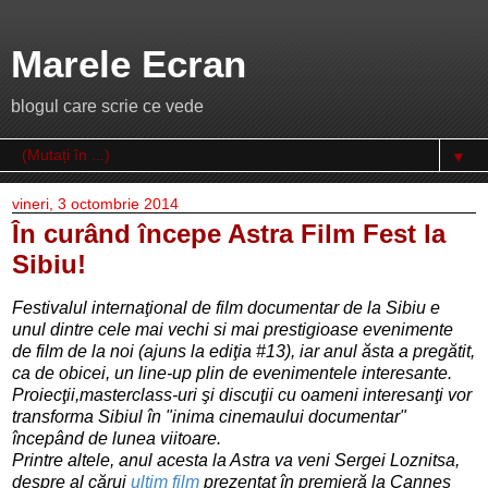
Marele Ecran
blogul care scrie ce vede
▼
vineri, 3 octombrie 2014
În curând începe Astra Film Fest la
Sibiu!
Festivalul internaţional de film documentar de la Sibiu e
unul dintre cele mai vechi si mai prestigioase evenimente
de film de la noi (ajuns la ediţia #13), iar anul ăsta a pregătit,
ca de obicei, un line-up plin de evenimentele interesante.
Proiecţii,
masterclass-uri şi discuţii cu oameni interesanţi vor
transforma Sibiul în "inima cinemaului documentar"
începând de lunea viitoare.
Printre altele, anul acesta la Astra va veni Sergei Loznitsa,
despre al cărui
ultim film
prezentat în premieră la Cannes