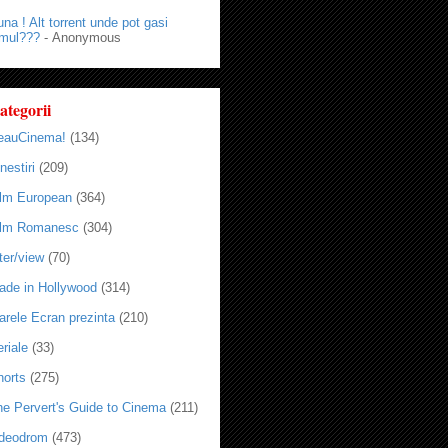
na ! Alt torrent unde pot gasi
lmul???
- Anonymous
ategorii
eauCinema!
(134)
nestiri
(209)
ilm European
(364)
ilm Romanesc
(304)
ter/view
(70)
ade in Hollywood
(314)
arele Ecran prezinta
(210)
riale
(33)
horts
(275)
he Pervert's Guide to Cinema
(211)
ideodrom
(473)