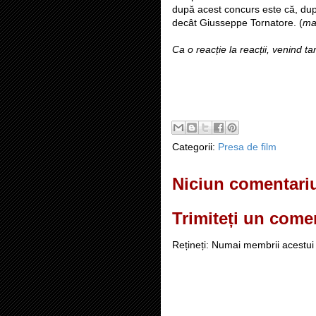
după acest concurs este că, dup
decât Giusseppe Tornatore. (
mat
Ca o reacție la reacții, venind t
Categorii:
Presa de film
Niciun comentari
Trimiteți un come
Rețineți: Numai membrii acestui 