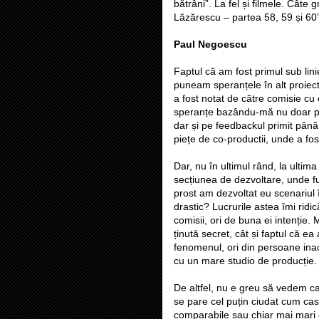
bătrâni”. La fel și filmele. Cât
Lăzărescu – partea 58, 59 și 60”,
Paul Negoescu
Faptul că am fost primul sub lin
puneam speranțele în alt proiect,
a fost notat de către comisie cu
speranțe bazându-mă nu doar pe
dar și pe feedbackul primit până
piețe de co-productii, unde a fost
Dar, nu în ultimul rând, la ulti
secțiunea de dezvoltare, unde fu
prost am dezvoltat eu scenariul î
drastic? Lucrurile astea îmi rid
comisii, ori de buna ei intenție. 
ținută secret, cât și faptul că e
fenomenul, ori din persoane inac
cu un mare studio de producție.
De altfel, nu e greu să vedem ca
se pare cel puțin ciudat cum ca
comparabile sau chiar mai mari 