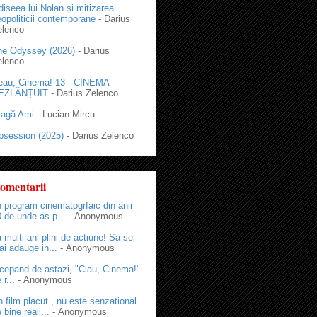
iseea lui Nolan și mitizarea
opoliticii contemporane
- Darius
elenco
he Odyssey (2026)
- Darius
elenco
eau, Cinema! 13 - CINEMA
EZLĂNȚUIT
- Darius Zelenco
ragă Ami
- Lucian Mircu
bsession (2025)
- Darius Zelenco
omentarii
 program cinematogrfaic din anii
 de unde as p...
- Anonymous
 multi ani plini de actiune! Sa se
i adauge in...
- Anonymous
cepand de astazi, "Ciau, Cinema!"
 r...
- Anonymous
 film placut , nu este senzational
 bine reali...
- Anonymous