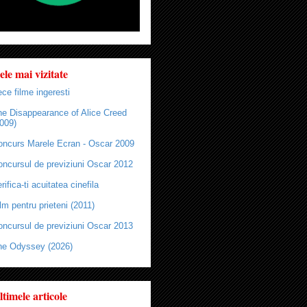
ele mai vizitate
ce filme ingeresti
he Disappearance of Alice Creed
009)
oncurs Marele Ecran - Oscar 2009
oncursul de previziuni Oscar 2012
rifica-ti acuitatea cinefila
lm pentru prieteni (2011)
oncursul de previziuni Oscar 2013
he Odyssey (2026)
ltimele articole