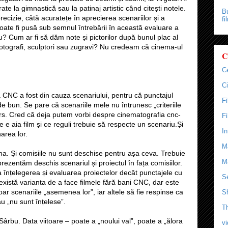
te la gimnastică sau la patinaj artistic când citești notele.
Bu
izie, câtă acuratețe în aprecierea scenariilor și a
fi
oate fi pusă sub semnul întrebării în această evaluare a
u? Cum ar fi să dăm note și pictorilor după bunul plac al
i, fotografi, sculptori sau zugravi? Nu credeam că cinema-ul
C
C
Ci
 CNC a fost din cauza scenariului, pentru că punctajul
F
 de bun. Se pare că scenariile mele nu întrunesc „criteriile
urs. Cred că deja putem vorbi despre cinematografia cnc-
F
e e aia film și ce reguli trebuie să respecte un scenariu.Și
In
area lor.
M
ma. Și comisiile nu sunt deschise pentru așa ceva. Trebuie
M
prezentăm deschis scenariul și proiectul în fața comisiilor.
a înțelegerea și evaluarea proiectelor decât punctajele cu
Se
xistă varianta de a face filmele fără bani CNC, dar este
oar scenariile „asemenea lor”, iar altele să fie respinse ca
S
au „nu sunt înțelese”.
T
Sârbu. Data viitoare – poate a „noului val”, poate a „ălora
v