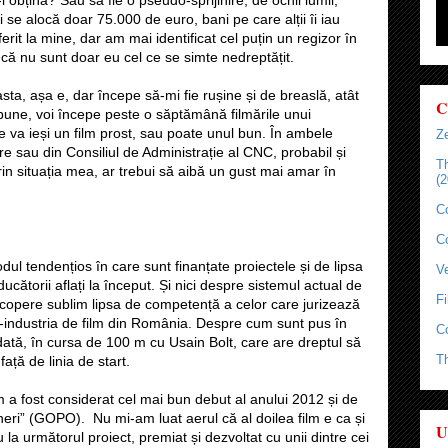
 se alocă doar 75.000 de euro, bani pe care alții îi iau
it la mine, dar am mai identificat cel puțin un regizor în
 că nu sunt doar eu cel ce se simte nedreptățit.
sta, așa e, dar începe să-mi fie rușine și de breaslă, atât
C
e bune, voi începe peste o săptămână filmările unui
e va ieși un film prost, sau poate unul bun. În ambele
Ze
zare sau din Consiliul de Administrație al CNC, probabil și
T
prin situația mea, ar trebui să aibă un gust mai amar în
(2
C
C
l tendențios în care sunt finanțate proiectele și de lipsa
Ve
ducătorii aflați la început. Și nici despre sistemul actual de
Fi
acopere sublim lipsa de competență a celor care jurizează
o-industria de film din România. Despre cum sunt pus în
C
dată, în cursa de 100 m cu Usain Bolt, care are dreptul să
T
ță de linia de start.
m a fost considerat cel mai bun debut al anului 2012 și de
tineri” (GOPO). Nu mi-am luat aerul că al doilea film e ca și
U
 la următorul proiect, premiat și dezvoltat cu unii dintre cei