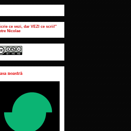
crie ce vezi, dar VEZI ce scrii!"
etre Nicolae
asa noastră