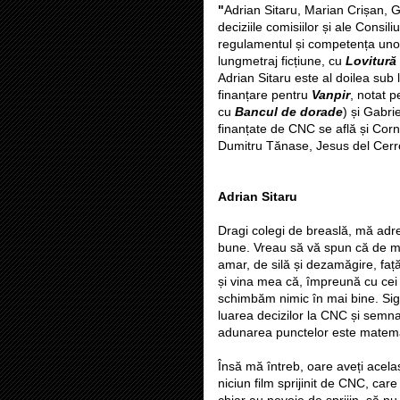
"
Adrian Sitaru, Marian Crișan,
deciziile comisiilor și ale Consil
regulamentul și competența unor j
lungmetraj ficțiune, cu
Lovitură 
Adrian Sitaru este al doilea sub l
finanțare pentru
Vanpir
, notat p
cu
Bancul de dorade
) și Gabri
finanțate de CNC se află și Corne
Dumitru Tănase, Jesus del Cerr
Adrian Sitaru
Dragi colegi de breaslă, mă adres
bune. Vreau să vă spun că de mu
amar, de silă și dezamăgire, faț
și vina mea că, împreună cu cei 
schimbăm nimic în mai bine. Sigur
luarea decizilor la CNC și semna
adunarea punctelor este matema
Însă mă întreb, oare aveți acela
niciun film sprijinit de CNC, care
chiar au nevoie de sprijin, să nu-