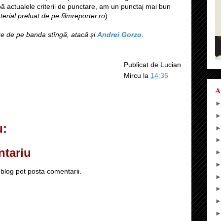
ă actualele criterii de punctare, am un punctaj mai bun
erial preluat de pe filmreporter.ro
)
are de pe banda stîngă, atacă și
Andrei Gorzo
.
Publicat de
Lucian
Mircu
la
14:36
A
u:
ntariu
blog pot posta comentarii.