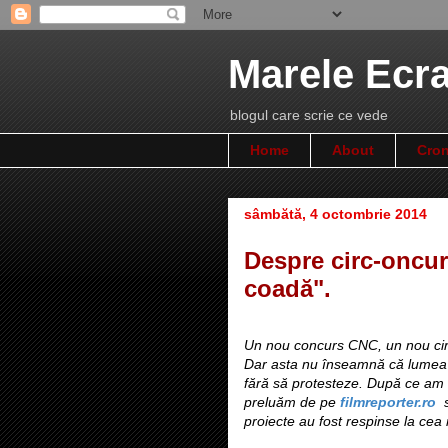
Marele Ecr
blogul care scrie ce vede
Home
About
Cron
sâmbătă, 4 octombrie 2014
Despre circ-oncur
coadă".
Un nou concurs CNC, un nou cir
Dar asta nu înseamnă că lumea t
fără să protesteze. După ce am
preluăm de pe
filmreporter.ro
s
proiecte au fost respinse la ce