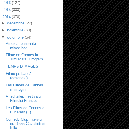
►
2016
(127)
►
2015
(333)
▼
2014
(378)
►
decembrie
(27)
►
noiembrie
(30)
▼
octombrie
(54)
Vinerea reanimata:
mixed bag
Filme de Cannes la
Timisoara: Program
TEMPS D'IMAGES
Filme pe bandă
(desenată)
Les Filmes de Cannes
în imagini
Afișul zilei: Festivalul
Filmului Francez
Les Films de Cannes a
Bucarest (II)
Comedy Cluj: Interviu
cu Diana Cavallioti si
Iulia...