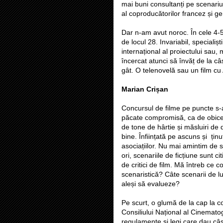
mai buni consultanți pe scenariu 
al coproducătorilor francez și g
Dar n-am avut noroc. În cele 4-
de locul 28. Invariabil, specialiș
internațional al proiectului sau,
încercat atunci să învăț de la câ
gât. O telenovelă sau un film cu 
Marian Crișan
Concursul de filme pe puncte s-a
păcate compromisă, ca de obicei.
de tone de hârtie și măsluiri de
bine. Înființată pe ascuns și țin
asociațiilor. Nu mai amintim de 
ori, scenariile de ficțiune sunt 
de critici de film. Mă întreb ce 
scenaristică? Câte scenarii de 
aleși să evalueze?
Pe scurt, o glumă de la cap la 
Consiliului Național al Cinematogr
regulamente și legi care dau câști