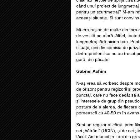
când unui proiect de lungmetraj i
pentru un scurtmetraj? M-am refer
aceeași situație. Și sunt convins
Mi-era rușine de multe din țara a
de vestită pe afară. Altfel, toat
lungmetraj fără niciun ban. Poat
situații, unii din comisia de juri
dintre prietenii ce nu au trecut 
gură, din păcate.
Gabriel Achim
N-aș vrea să vorbesc despre modu
de orizont pentru regizorii și pro
punctaj, care nu face decât să 
și interesele de grup din pseud
postura de a alerga, de fiecare 
pornească cu 40-50 m în avans fa
Sunt un regizor al cărui prim fil
cei „bătrâni” (UCIN), și de cei „
făcut. Am muncit trei ani din greu