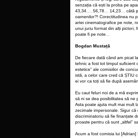
senzația că ești la proba pe apara
43,34…. 56,78… 14,23… câtă prec
oamenilor?! Corectitudinea nu p
artei cinematografice pe note, n
unui juriu format din alți pictor
poate fi pe note…
Bogdan Musta
ț
ă
De fiecare dată când am picat la
tehnic a fost tot timpul suficient
estetice” ale comisiilor de conc
istă, a celor care cred că ȘTIU c
ei vor ca toți să fie după asemăn
Eu caut feluri noi de a mă expri
să ni se dea posibilitatea să ne 
Asta poate ajuta mult mai mult l
zecimale impersonale. Sigur că e
discriminatoriu să fie finanțate d
proaste pentru că sunt „altfel” s
Acum a fost comisia lui [Adrian] 