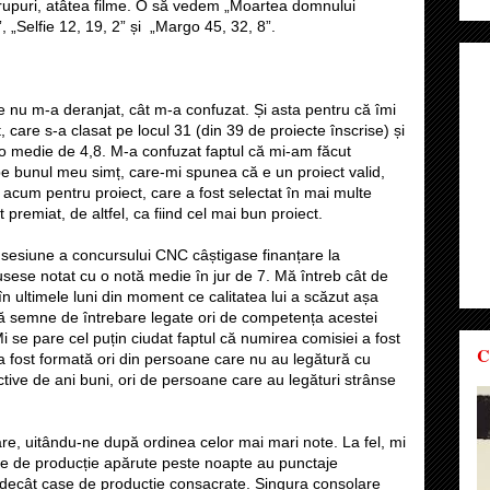
e grupuri, atâtea filme. O să vedem „Moartea domnului
 „Selfie 12, 19, 2” și „Margo 45, 32, 8”.
ie nu m-a deranjat, cât m-a confuzat. Și asta pentru că îmi
 care s-a clasat pe locul 31 (din 39 de proiecte înscrise) și
 o medie de 4,8. M-a confuzat faptul că mi-am făcut
 bunul meu simț, care-mi spunea că e un proiect valid,
 acum pentru proiect, care a fost selectat în mai multe
 premiat, de altfel, ca fiind cel mai bun proiect.
ma sesiune a concursului CNC câștigase finanțare la
sese notat cu o notă medie în jur de 7. Mă întreb cât de
n ultimele luni din moment ce calitatea lui a scăzut așa
ică semne de întrebare legate ori de competența acestei
Mi se pare cel puțin ciudat faptul că numirea comisiei a fost
C
a a fost formată ori din persoane care nu au legătură cu
tive de ani buni, ori de persoane care au legături strânse
re, uitându-ne după ordinea celor mai mari note. La fel, mi
se de producție apărute peste noapte au punctaje
decât case de producție consacrate. Singura consolare