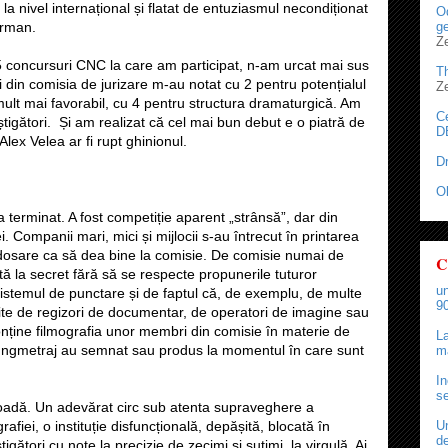
la nivel internațional și flatat de entuziasmul necondiționat
Od
ge
erman.
Z
5 concursuri CNC la care am participat, n-am urcat mai sus
T
tii din comisia de jurizare m-au notat cu 2 pentru potențialul
Z
 mult mai favorabil, cu 4 pentru structura dramaturgică. Am
C
știgători. Și am realizat că cel mai bun debut e o piatră de
D
Alex Velea ar fi rupt ghinionul.
D
O
 terminat. A fost competiție aparent „strânsă”, dar din
 Companii mari, mici și mijlocii s-au întrecut în printarea
 dosare ca să dea bine la comisie. De comisie numai de
C
ută la secret fără să se respecte propunerile tuturor
un
sistemul de punctare și de faptul că, de exemplu, de multe
90
citite de regizori de documentar, de operatori de imagine sau
conține filmografia unor membri din comisie în materie de
La
lungmetraj au semnat sau produs la momentul în care sunt
ma
In
se
coadă. Un adevărat circ sub atenta supraveghere a
afiei, o instituție disfuncțională, depășită, blocată în
Un
de
gători cu note la precizie de zecimi și sutimi, la virgulă. Ai