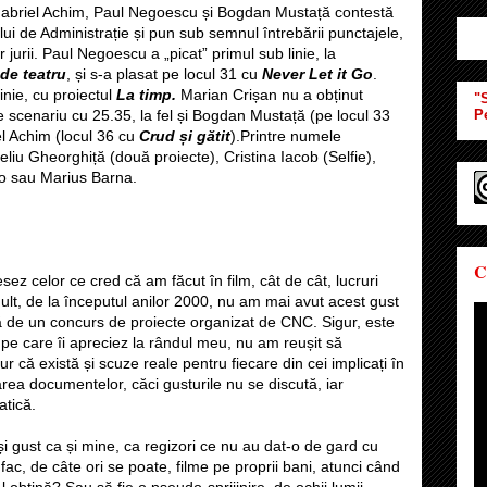
 Gabriel Achim, Paul Negoescu și Bogdan Mustață contestă
iului de Administrație și pun sub semnul întrebării punctajele,
urii. Paul Negoescu a „picat” primul sub linie, la
de teatru
, și s-a plasat pe locul 31 cu
Never Let it Go
.
inie, cu proiectul
La timp.
Marian Crișan nu a obținut
"S
e scenariu cu 25.35, la fel și Bogdan Mustață (pe locul 33
P
el Achim (locul 36 cu
Crud și gătit
).Printre numele
liu Gheorghiță (două proiecte), Cristina Iacob (Selfie),
o sau Marius Barna.
C
ez celor ce cred că am făcut în film, cât de cât, lucruri
lt, de la începutul anilor 2000, nu am mai avut acest gust
ă de un concurs de proiecte organizat de CNC. Sigur, este
pe care îi apreciez la rândul meu, nu am reușit să
 că există și scuze reale pentru fiecare din cei implicați în
rea documentelor, căci gusturile nu se discută, iar
tică.
și gust ca și mine, ca regizori ce nu au dat-o de gard cu
 fac, de câte ori se poate, filme pe proprii bani, atunci când
l obțină? Sau să fie o pseudo-sprijinire, de ochii lumii,