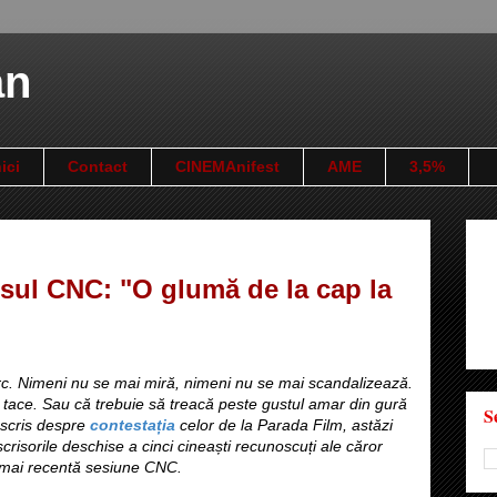
an
ici
Contact
CINEMAnifest
AME
3,5%
sul CNC: "O glumă de la cap la
c. Nimeni nu se mai miră, nimeni nu se mai scandalizează.
ace. Sau că trebuie să treacă peste gustul amar din gură
S
 scris despre
contestația
celor de la Parada Film, astăzi
crisorile deschise a cinci cineaști recunoscuți ale căror
a mai recentă sesiune CNC.