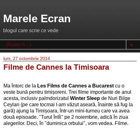
Marele Ecran
blogul care scrie ce vede
▼
luni, 27 octombrie 2014
Filme de Cannes la Timisoara
Ma întorc de la
Les Films de Cannes a Bucarest
cu o
veste bună pentru timișoreni. Trei filme importante de anul
acesta, inclusiv palmdorizatul
Winter Sleep
de Nuri Bilge
Ceylan (pe care tocmai l-am văzut aseară, înainte să fug la
gară) ajung la Timișoara, într-un mini-turneu care va avea
două episoade. "Turul întîi" pe 2 noiembrie, adică în ziua
alegerilor. Deci, în "duminica orbului", vom vedea. Filme.