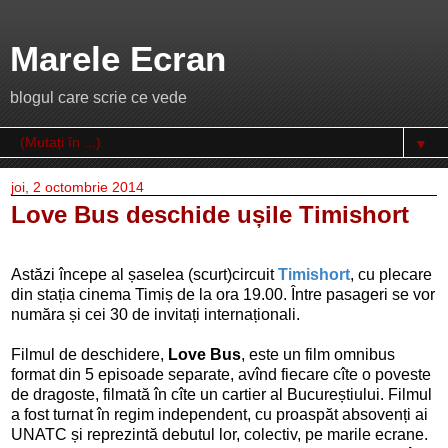
Marele Ecran
blogul care scrie ce vede
▼
joi, 2 octombrie 2014
Love Bus deschide ușile Timishort
Astăzi începe al șaselea (scurt)circuit
Timishort
, cu plecare
din stația cinema Timiș de la ora 19.00. Între pasageri se vor
număra și cei 30 de invitați internaționali.
Filmul de deschidere,
Love Bus
, este un film omnibus
format din 5 episoade separate, avînd fiecare cîte o poveste
de dragoste, filmată în cîte un cartier al Bucureștiului. Filmul
a fost turnat în regim independent, cu proaspăt absovenți ai
UNATC și reprezintă debutul lor, colectiv, pe marile ecrane.