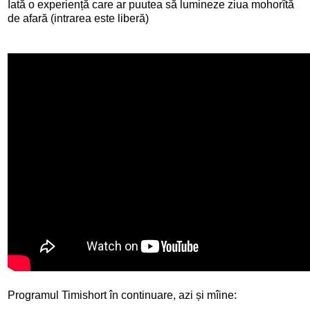
Iată o experiență care ar puutea să lumineze ziua mohorîtă
de afară (intrarea este liberă)
Programul Timishort în continuare, azi și mîine: