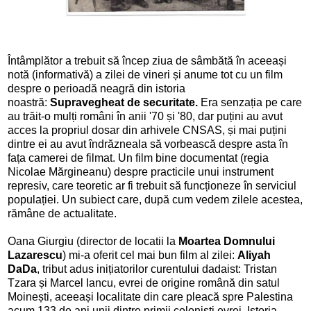
Întâmplător a trebuit să încep ziua de sâmbătă în aceeași
notă (informativă) a zilei de vineri și anume tot cu un film
despre o
perioadă neagră din istoria
noastră:
Supravegheat de securitate.
E
ra senzația pe care
au trăit-o mulți români în anii '70 și '80, dar puțini au avut
acces la propriul dosar din arhivele CNSAS, și mai puțini
dintre ei au avut îndrăzneala să vorbească despre asta în
fața camerei de filmat. Un film bine documentat (regia
Nicolae Mărgineanu)
despre practicile unui instrument
represiv, care teoretic ar fi trebuit să funcționeze în serviciul
populației. Un subiect care, după cum vedem zilele acestea,
rămâne de actualitate.
Oana Giurgiu (director de locatii la
Moartea Domnului
Lazarescu
) mi-a oferit cel mai bun film al zilei:
Aliyah
DaDa
, tribut adus inițiatorilor curentului dadaist: Tristan
Tzara și Marcel Iancu, evrei de origine română din satul
Moinești, aceeași localitate din care pleacă spre Palestina
acum 133 de ani unii dintre primii coloniști evrei. Istoria