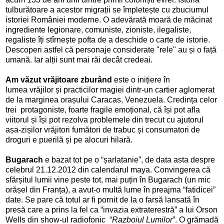
tulburătoare a acestor migrații se împletește cu zbuciumul
istoriei României moderne. O adevărată moară de măcinat
ingrediente legionare, comuniste, zioniste, ilegaliste,
regaliste îți stîrnește pofta de a deschide o carte de istorie.
Descoperi astfel că personaje considerate "rele" au și o față
umană. Iar alții sunt mai răi decât credeai.
Am văzut vrăjitoare zburând
este o inițiere în
lumea
vrăjilor și practicilor magiei dintr-un cartier aglomerat
de la marginea orașului Caracas, Venezuela. Credința celor
trei protagoniste, foarte fragile emoțional, că își pot afla
viitorul și își pot rezolva problemele din trecut cu ajutorul
așa-zișilor vrăjitori fumători de trabuc și consumatori de
droguri e puerilă și pe alocuri hilară.
Bugarach
e
bazat tot pe o
“
șarlatanie
”, de data asta despre
celebrul 21.12.2012 din calendarul maya. Convingerea că
sfărșitul lumii vine peste tot, mai puțin în Bugarach (un mic
orășel din Franța), a avut-o mult
ă
lume în preajma “fatidicei”
date. Se pare c
ă
totul ar fi pornit de la o farsă lansată în
presă care a prins la fel ca
“invazia extraterestră” a lui
Orson
Wells din show-ul radiofonic
“
Razboiul Lumilor
”. O grămadă