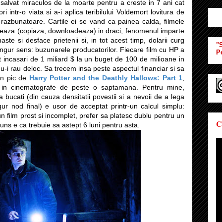
i salvat miraculos de la moarte pentru a creste in 7 ani cat
itori intr-o viata si a-i aplica teribilului Voldemort lovitura de
razbunatoare. Cartile ei se vand ca painea calda, filmele
neaza (copiaza, downloadeaza) in draci, fenomenul imparte
aste si desface prietenii si, in tot acest timp, dolarii curg
"S
singur sens: buzunarele producatorilor. Fiecare film cu HP a
P
 incasari de 1 miliard $ la un buget de 100 de milioane in
u-i rau deloc. Sa trecem insa peste aspectul financiar si sa
un pic de
Harry Potter and the Deathly Hallows: Part 1
,
a in cinematografe de peste o saptamana. Pentru mine,
a bucati (din cauza densitatii povestii si a nevoii de a lega
ngur nod final) e usor de acceptat printr-un calcul simplu:
n film prost si incomplet, prefer sa platesc dublu pentru un
C
juns e ca trebuie sa astept 6 luni pentru asta.