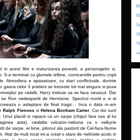
M
M
Se
S
T
v
 in acest film e maturizarea povestii, a personajelor si,
e. S-a terminat cu glumele ieftine, comicarelile pentru copii
ale. Atmosfera e apasatoare, cu stari conflictuale, dorinte
ar gasca celor 3 prieteni se trezeste tot mai singura si pusa
rimejdui pe ceilalti, Harry trebuie sa se faca nevazut. Dar
iar Ron nedespartit de Hermione. Spectrul mortii e si el
 creeaza o asteptare de final tragic... Inca o data m-am
ar
Ralph Fiennes
si
Helena Bonham Carter
. Cei doi sunt
or. Unul placid si rapace ca un sarpe (chipul fara nas al lui
aginea asta), cealalta vulcanic-nebuna ca o valkyrie
tit de sarpe, ei bine, pitonul ala pastorit de Cel-fara-Nume
. Atat de mult incat mi-a creat o stare de neliniste acolo in