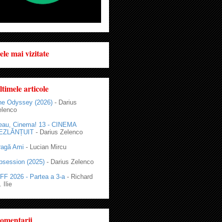
ele mai vizitate
ltimele articole
he Odyssey (2026)
- Darius
elenco
eau, Cinema! 13 - CINEMA
EZLĂNȚUIT
- Darius Zelenco
ragă Ami
- Lucian Mircu
bsession (2025)
- Darius Zelenco
FF 2026 - Partea a 3-a
- Richard
 Ilie
omentarii