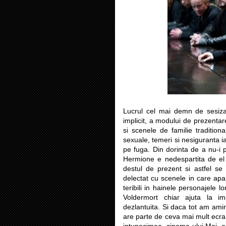
Lucrul cel mai demn de sesizat
implicit, a modului de prezentar
si scenele de familie tradition
sexuale, temeri si nesiguranta i
pe fuga. Din dorinta de a nu-i p
Hermione e nedespartita de el 
destul de prezent si astfel se
delectat cu scenele in care ap
teribili in hainele personajele l
Voldermort chiar ajuta la im
dezlantuita. Si daca tot am amin
are parte de ceva mai mult ecran