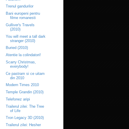
Trenul gandurilor
Bani europeni pentru
filme romanesti
Gulliver's Travels
(2010)
You will meet a tall dark
stranger (2010)
Buried (2010)
Atentie la colindatori!
Scarry Christmas,
everybody!
Ce pastram si ce uitam
din 2010
Modern Times 2010
Temple Grandin (2010)
Telefonez aripi
Trailerul zilei: The Tree
of Life
Tron Legacy 3D (2010)
Trailerul zilei: Hesher