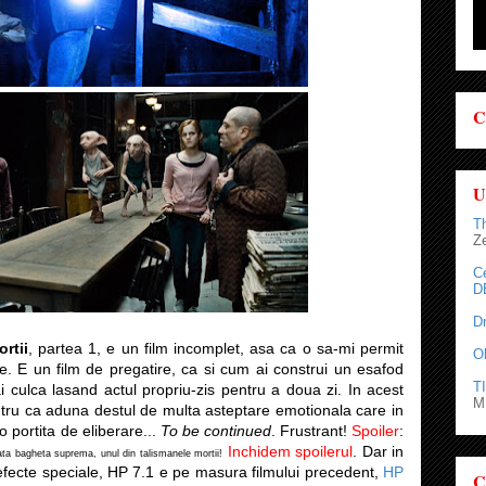
C
U
T
Z
C
D
D
rtii
, partea 1, e un film incomplet, asa ca o sa-mi permit
O
. E un film de pregatire, ca si cum ai construi un esafod
TI
i culca lasand actul propriu-zis pentru a doua zi. In acest
M.
tru ca aduna destul de multa asteptare emotionala care in
o portita de eliberare...
To be continued
. Frustrant!
Spoiler
:
Inchidem spoilerul
. Dar in
ata bagheta suprema, unul din talismanele mortii!
 efecte speciale, HP 7.1 e pe masura filmului precedent,
HP
C