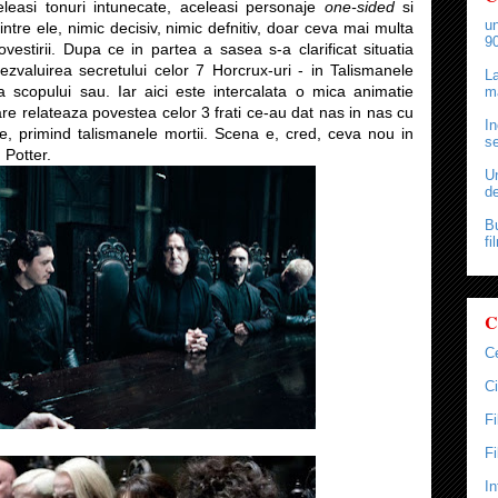
eleasi tonuri intunecate, aceleasi personaje
one-sided
si
un
dintre ele, nimic decisiv, nimic defnitiv, doar ceva mai multa
90
povestirii. Dupa ce in partea a sasea s-a clarificat situatia
dezvaluirea secretului celor 7 Horcrux-uri - in Talismanele
La
a scopului sau. Iar aici este intercalata o mica animatie
ma
are relateaza povestea celor 3 frati ce-au dat nas in nas cu
In
e, primind talismanele mortii. Scena e, cred, ceva nou in
se
 Potter.
Un
de
Bu
fi
C
C
Ci
F
F
In