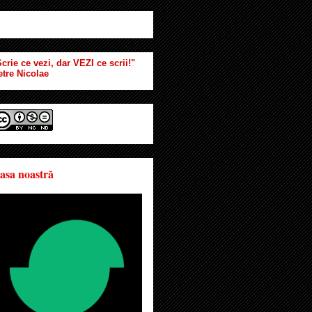
crie ce vezi, dar VEZI ce scrii!"
etre Nicolae
asa noastră