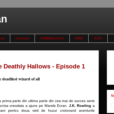
an
ici
Contact
CINEMAnifest
AME
3,5%
e Deathly Hallows - Episode 1
e deadliest wizard of all
S
ca prima parte din ultima parte din cea mai de succes serie
scrisa vreodata a ajuns pe Marele Ecran.
J.K. Rowling
a
bani pentru doua vieti de huzur creionand aventurile