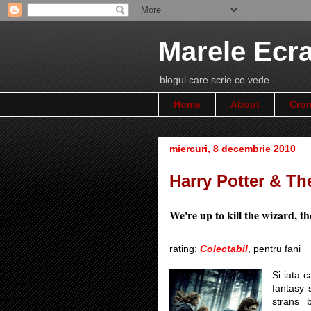
Marele Ecr
blogul care scrie ce vede
Home
About
Cron
miercuri, 8 decembrie 2010
Harry Potter & Th
We're up to kill the wizard, th
rating:
Colectabil
, pentru fani
Si iata 
fantasy 
strans 