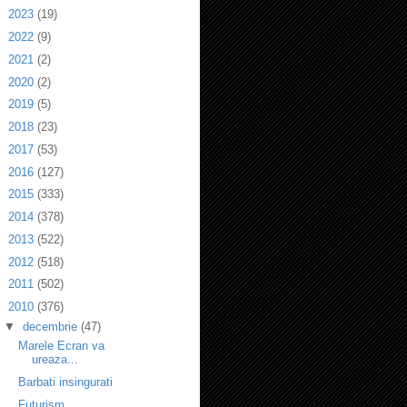
►
2023
(19)
►
2022
(9)
►
2021
(2)
►
2020
(2)
►
2019
(5)
►
2018
(23)
►
2017
(53)
►
2016
(127)
►
2015
(333)
►
2014
(378)
►
2013
(522)
►
2012
(518)
►
2011
(502)
▼
2010
(376)
▼
decembrie
(47)
Marele Ecran va
ureaza...
Barbati insingurati
Futurism