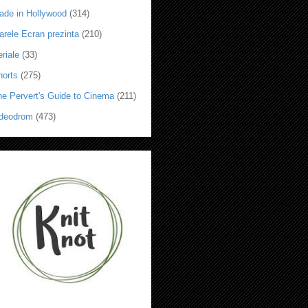
ade in Hollywood
(314)
arele Ecran prezinta
(210)
riale
(33)
horts
(275)
he Pervert's Guide to Cinema
(211)
ideodrom
(473)