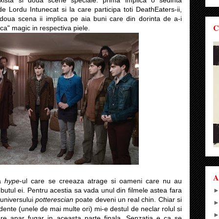
xista si doua scene speciale: prima implica o sedinta
e Lordu Intunecat si la care participa toti DeathEaters-ii,
 doua scena ii implica pe aia buni care din dorinta de a-i
C
ca" magic in respectiva piele.
A
ca
hype
-ul care se creeaza atrage si oameni care nu au
ebutul ei. Pentru acestia sa vada unul din filmele astea fara
 universului
potterescian
poate deveni un real chin. Chiar si
ente (unele de mai multe ori) mi-e destul de neclar rolul si
are apar fugar in aceasta parte finala. Senzatia e ca se