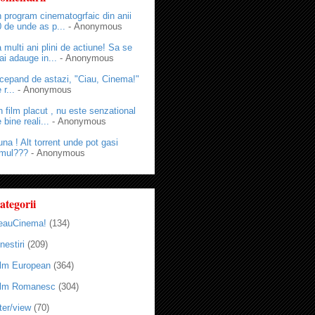
 program cinematogrfaic din anii
 de unde as p...
- Anonymous
 multi ani plini de actiune! Sa se
i adauge in...
- Anonymous
cepand de astazi, "Ciau, Cinema!"
 r...
- Anonymous
 film placut , nu este senzational
 bine reali...
- Anonymous
na ! Alt torrent unde pot gasi
lmul???
- Anonymous
ategorii
eauCinema!
(134)
nestiri
(209)
ilm European
(364)
ilm Romanesc
(304)
ter/view
(70)