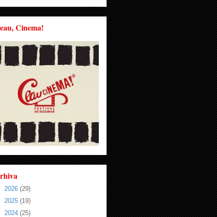
eau, Cinema!
rhiva
►
2026
(29)
►
2025
(19)
►
2024
(25)