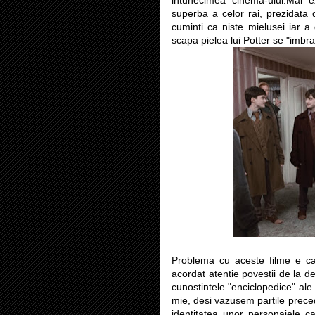
intunecimea cinema-ului.Mai e
superba a celor rai, prezidata d
cuminti ca niste mielusei iar a
scapa pielea lui Potter se "imbra
Problema cu aceste filme e 
acordat atentie povestii de la d
cunostintele "enciclopedice" ale
mie, desi vazusem partile preced
identitatea unor personajele c