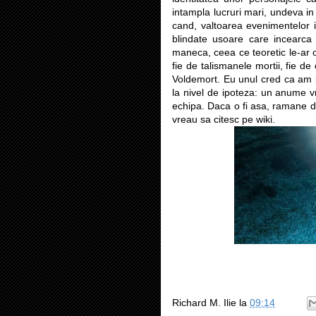
intampla lucruri mari, undeva in 
cand, valtoarea evenimentelor i
blindate usoare care incearca
maneca, ceea ce teoretic le-ar of
fie de talismanele mortii, fie de
Voldemort. Eu unul cred ca am in
la nivel de ipoteza: un anume vr
echipa. Daca o fi asa, ramane d
vreau sa citesc pe wiki.
Richard M. Ilie
la
09:14