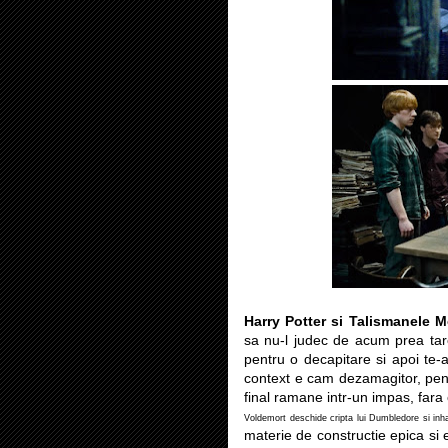
Harry Potter si Talismanele Mo
sa nu-l judec de acum prea tare
pentru o decapitare si apoi te-a
context e cam dezamagitor, pen
final ramane intr-un impas, fara 
Voldemort deschide cripta lui Dumbledore si inh
materie de constructie epica si