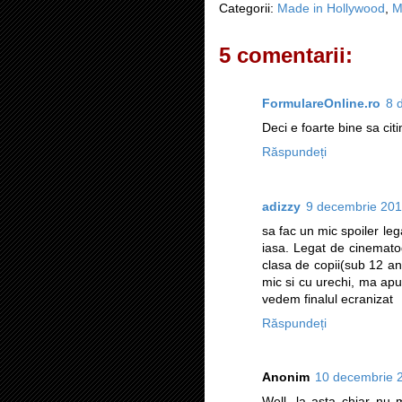
Categorii:
Made in Hollywood
,
M
5 comentarii:
FormulareOnline.ro
8 
Deci e foarte bine sa citi
Răspundeți
adizzy
9 decembrie 201
sa fac un mic spoiler leg
iasa. Legat de cinemato
clasa de copii(sub 12 an
mic si cu urechi, ma apu
vedem finalul ecranizat
Răspundeți
Anonim
10 decembrie 2
Well, la asta chiar nu 