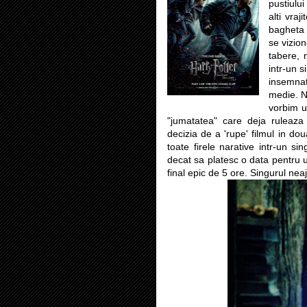
pustiulu
alti vraj
bagheta 
se vizio
tabere, n
intr-un 
insemnat
medie. N
vorbim 
"jumatatea" care deja ruleaz
decizia de a 'rupe' filmul in dou
toate firele narative intr-un si
decat sa platesc o data pentru u
final epic de 5 ore. Singurul nea