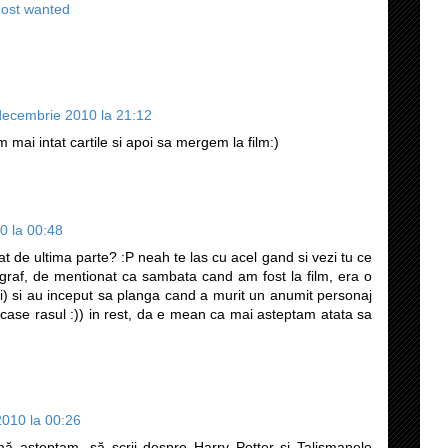
ost wanted
decembrie 2010 la 21:12
m mai intat cartile si apoi sa mergem la film:)
0 la 00:48
at de ultima parte? :P neah te las cu acel gand si vezi tu ce
graf, de mentionat ca sambata cand am fost la film, era o
i) si au inceput sa planga cand a murit un anumit personaj
case rasul :)) in rest, da e mean ca mai asteptam atata sa
010 la 00:26
mă așteptam, să scrii despre Harry Potter și Talismanele