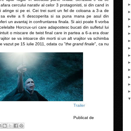
afara cercului narativ al celor 3 protagonisti, si din cand in
i atinge si pe ei. Cei trei sunt un fel de coloana a 3-a de
 sa evite a fi descoperita si sa puna mana pe asul din
eri un avantaj in confruntarea finala. Si aici poate fi vorba
 celelalte Horcrux-uri care adapostesc bucati din sufletul lui
tuit o miscare de twist final care in partea a 6-a era doar
ajitor se va intoarce din morti si un alt vrajitor va schimba
e vazut pe 15 iulie 2011, odata cu "
the grand finale
", ca nu
Trailer
Publicat de