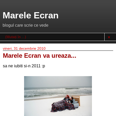
Marele Ecran
blogul care scrie ce vede
▼
vineri, 31 decembrie 2010
Marele Ecran va ureaza...
sa ne iubiti si-n 2011 :p