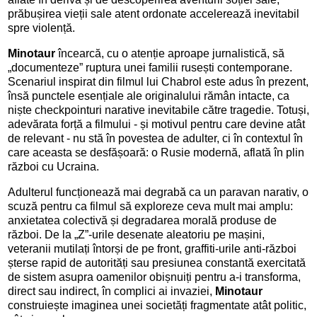
prăbușirea vieții sale atent ordonate accelerează inevitabil
spre violență.
Minotaur
încearcă, cu o atenție aproape jurnalistică, să
„documenteze” ruptura unei familii rusești contemporane.
Scenariul inspirat din filmul lui Chabrol este adus în prezent,
însă punctele esențiale ale originalului rămân intacte, ca
niște checkpointuri narative inevitabile către tragedie. Totuși,
adevărata forță a filmului - și motivul pentru care devine atât
de relevant - nu stă în povestea de adulter, ci în contextul în
care aceasta se desfășoară: o Rusie modernă, aflată în plin
război cu Ucraina.
Adulterul funcționează mai degrabă ca un paravan narativ, o
scuză pentru ca filmul să exploreze ceva mult mai amplu:
anxietatea colectivă și degradarea morală produse de
război. De la „Z”-urile desenate aleatoriu pe mașini,
veteranii mutilați întorși de pe front, graffiti-urile anti-război
șterse rapid de autorități sau presiunea constantă exercitată
de sistem asupra oamenilor obișnuiți pentru a-i transforma,
direct sau indirect, în complici ai invaziei,
Minotaur
construiește imaginea unei societăți fragmentate atât politic,