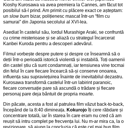
Kioshy Kurosawa va avea premiera la Cannes, am făcut tot
posibilul să-l prind. Am primit cu plăcere exact ce așteptam:
un
slow burn
bizar, polițienesc mascat într-un “film cu
samurai” din Japonia secolului al XVI-lea.
Asediat în castelul său, lordul Murashige Araki, se confruntă
cu crime misterioase și se aliază cu strategul încarcerat
Kanbei Kuroda pentru a descoperi adevărul.
Filmul vorbește despre putere și despre ce înseamnă să o
deții într-o perioadă istorică violentă și instabilă. Toți oamenii
din castel știu că sunt condamnați, iar tensiunea vine tocmai
din felul în care fiecare încearcă să-și conserve onoarea,
influența sau supraviețuirea înainte de inevitabilul dezastru.
Kurosawa transformă castelul într-un labirint paranoic,
fiecare conversație pare să ascundă o trădare și fiecare
personaj pare deja bântuit de propria moarte.
Din păcate, acesta a fost al patrulea film văzut back-to-back,
începând de la 8:40 dimineața.
Kokurojo
îți cere răbdare și
concentrare totală, iar în starea în care eram nu cred că am
reușit să intru complet pe frecvența lui. Nu m-ar mira ca, la o
revizionare, să ajung la concluzia că este cel mai bun film