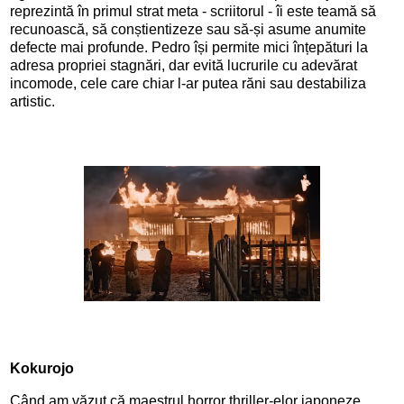
reprezintă în primul strat meta - scriitorul - îi este teamă să
recunoască, să conștientizeze sau să-și asume anumite
defecte mai profunde. Pedro își permite mici înțepături la
adresa propriei stagnări, dar evită lucrurile cu adevărat
incomode, cele care chiar l-ar putea răni sau destabiliza
artistic.
Kokurojo
Când am văzut că maestrul horror thriller-elor japoneze