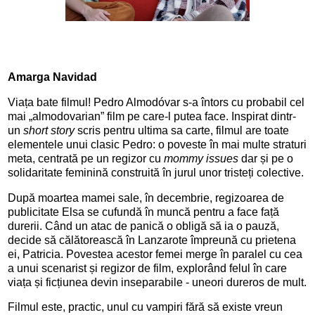
Amarga Navidad
Viața bate filmul! Pedro Almodóvar s-a întors cu probabil cel
mai „almodovarian” film pe care-l putea face. Inspirat dintr-
un
short story
scris pentru ultima sa carte, filmul are toate
elementele unui clasic Pedro: o poveste în mai multe straturi
meta, centrată pe un regizor cu
mommy issues
dar și pe o
solidaritate feminină construită în jurul unor tristeți colective.
După moartea mamei sale, în decembrie, regizoarea de
publicitate Elsa se cufundă în muncă pentru a face față
durerii. Când un atac de panică o obligă să ia o pauză,
decide să călătorească în Lanzarote împreună cu prietena
ei, Patricia. Povestea acestor femei merge în paralel cu cea
a unui scenarist și regizor de film, explorând felul în care
viața și ficțiunea devin inseparabile - uneori dureros de mult.
Filmul este, practic, unul cu vampiri fără să existe vreun