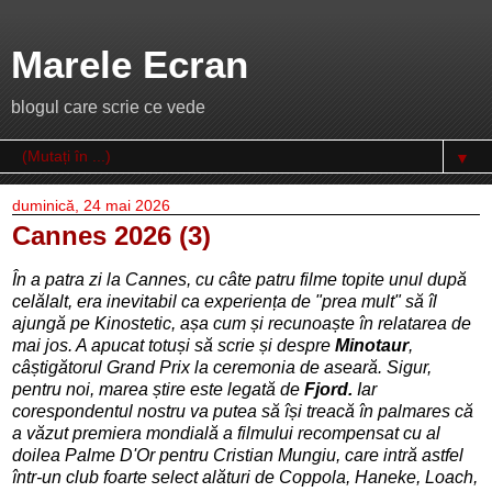
Marele Ecran
blogul care scrie ce vede
▼
duminică, 24 mai 2026
Cannes 2026 (3)
În a patra zi la Cannes, cu câte patru filme topite unul după
celălalt, era inevitabil ca experiența de "prea mult" să îl
ajungă pe Kinostetic, așa cum și recunoaște în relatarea de
mai jos. A apucat totuși să scrie și despre
Minotaur
,
câștigătorul Grand Prix la ceremonia de aseară. Sigur,
pentru noi, marea știre este legată de
Fjord.
Iar
corespondentul nostru va putea să își treacă în palmares că
a văzut premiera mondială a filmului recompensat cu al
doilea Palme D'Or pentru Cristian Mungiu, care intră astfel
într-un club foarte select alături de Coppola, Haneke, Loach,