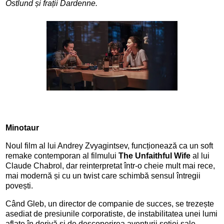
Ostlund și frații Dardenne.
Minotaur
Noul film al lui Andrey Zvyagintsev, funcționează ca un soft
remake contemporan al filmului
The Unfaithful Wife
al lui
Claude Chabrol, dar reinterpretat într-o cheie mult mai rece,
mai modernă și cu un twist care schimbă sensul întregii
povești.
Când Gleb, un director de companie de succes, se trezește
asediat de presiunile corporatiste, de instabilitatea unei lumi
aflate în derivă și de descoperirea aventurii soției sale,