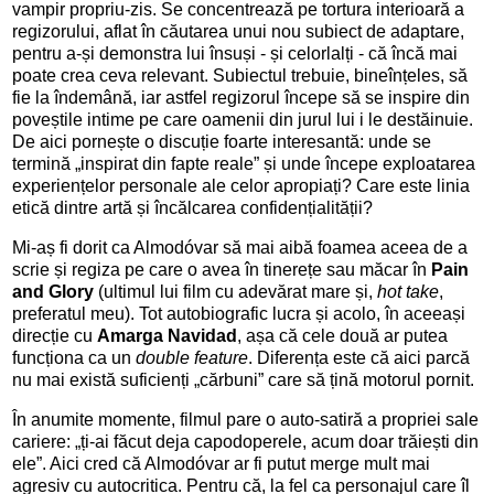
vampir propriu-zis. Se concentrează pe tortura interioară a
regizorului, aflat în căutarea unui nou subiect de adaptare,
pentru a-și demonstra lui însuși - și celorlalți - că încă mai
poate crea ceva relevant. Subiectul trebuie, bineînțeles, să
fie la îndemână, iar astfel regizorul începe să se inspire din
poveștile intime pe care oamenii din jurul lui i le destăinuie.
De aici pornește o discuție foarte interesantă: unde se
termină „inspirat din fapte reale” și unde începe exploatarea
experiențelor personale ale celor apropiați? Care este linia
etică dintre artă și încălcarea confidențialității?
Mi-aș fi dorit ca Almodóvar să mai aibă foamea aceea de a
scrie și regiza pe care o avea în tinerețe sau măcar în
Pain
and Glory
(ultimul lui film cu adevărat mare și,
hot take
,
preferatul meu). Tot autobiografic lucra și acolo, în aceeași
direcție cu
Amarga Navidad
, așa că cele două ar putea
funcționa ca un
double feature
. Diferența este că aici parcă
nu mai există suficienți „cărbuni” care să țină motorul pornit.
În anumite momente, filmul pare o auto-satiră a propriei sale
cariere: „ți-ai făcut deja capodoperele, acum doar trăiești din
ele”. Aici cred că Almodóvar ar fi putut merge mult mai
agresiv cu autocritica. Pentru că, la fel ca personajul care îl