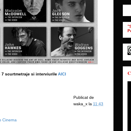
"S
P
C
 7 scurtmetraje si interviurile
AICI
Publicat de
waka_x
la
11:43
to Cinema