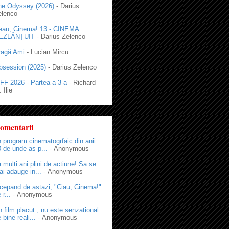
he Odyssey (2026)
- Darius
elenco
eau, Cinema! 13 - CINEMA
EZLĂNȚUIT
- Darius Zelenco
ragă Ami
- Lucian Mircu
bsession (2025)
- Darius Zelenco
FF 2026 - Partea a 3-a
- Richard
 Ilie
omentarii
 program cinematogrfaic din anii
 de unde as p...
- Anonymous
 multi ani plini de actiune! Sa se
i adauge in...
- Anonymous
cepand de astazi, "Ciau, Cinema!"
 r...
- Anonymous
 film placut , nu este senzational
 bine reali...
- Anonymous