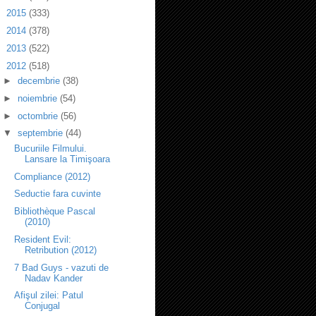
►
2015
(333)
►
2014
(378)
►
2013
(522)
▼
2012
(518)
►
decembrie
(38)
►
noiembrie
(54)
►
octombrie
(56)
▼
septembrie
(44)
Bucuriile Filmului.
Lansare la Timişoara
Compliance (2012)
Seductie fara cuvinte
Bibliothèque Pascal
(2010)
Resident Evil:
Retribution (2012)
7 Bad Guys - vazuti de
Nadav Kander
Afişul zilei: Patul
Conjugal