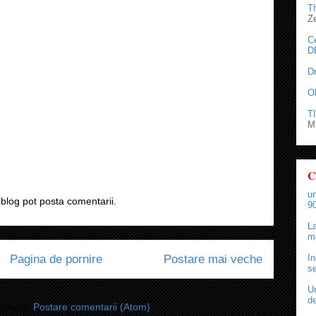
T
Z
C
D
D
O
TI
M.
C
un
blog pot posta comentarii.
90
La
ma
Pagina de pornire
Postare mai veche
In
se
Un
de
i-vă la:
Postare comentarii (Atom)