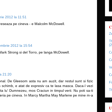
ie 2012 la 11:51
ereseaza pe cineva - e Malcolm McDowell.
C
Ze
T
(2
embrie 2012 la 15:54
Mark Strong si del Torro, pe langa McDowell.
C
C
Ve
a 21:20
C
al. De Gleesom asta nu am auzit, dar restul sunt si fizic
Fi
n schimb, e atat de expresiv ca te lasa masca. Daca-l vezi
T
ta lu' Dumnezeu, mos Craciun in timpul verii. Nu poti sa-ti
peria pe cineva. In Marcy Martha May Marlene pe mine m-a
U