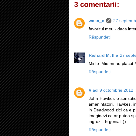
3 comentarii:
waka_x
27 septembr
favoritul meu - daca int
Răspundeți
Richard M. Ilie
27 sept
Misto. Mie mi-au placut 
Răspundeți
Vlad
9 octombrie 2012 l
John Hawkes e senzation
amenintatori. Hawkes, i
in Deadwood zici ca e pi
imaginezi ca ar putea s
ingrozit. E genial :))
Răspundeți