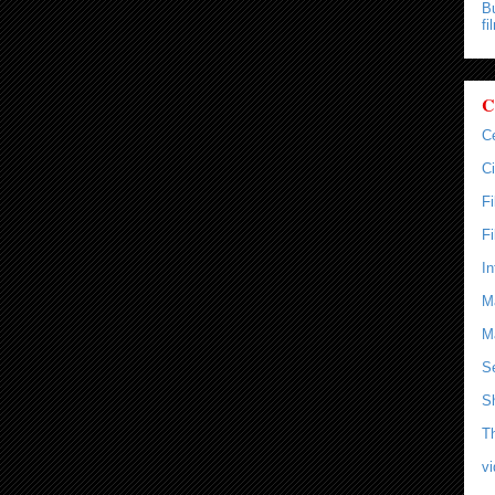
Bu
fi
C
C
Ci
F
F
In
M
M
Se
S
T
v