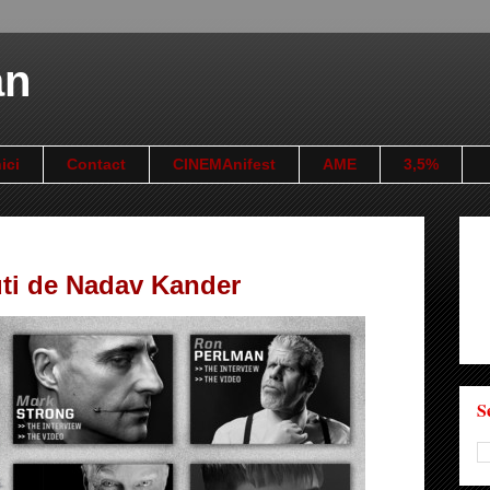
an
ici
Contact
CINEMAnifest
AME
3,5%
uti de Nadav Kander
S