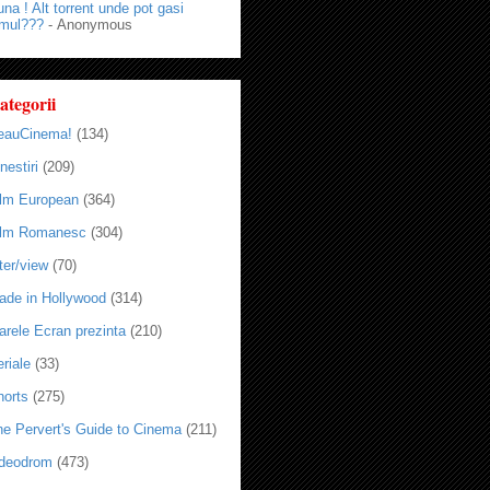
na ! Alt torrent unde pot gasi
lmul???
- Anonymous
ategorii
eauCinema!
(134)
nestiri
(209)
ilm European
(364)
ilm Romanesc
(304)
ter/view
(70)
ade in Hollywood
(314)
arele Ecran prezinta
(210)
riale
(33)
horts
(275)
he Pervert's Guide to Cinema
(211)
ideodrom
(473)