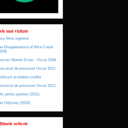
ele mai vizitate
ce filme ingeresti
he Disappearance of Alice Creed
009)
oncurs Marele Ecran - Oscar 2009
oncursul de previziuni Oscar 2012
rifica-ti acuitatea cinefila
oncursul de previziuni Oscar 2013
lm pentru prieteni (2011)
he Odyssey (2026)
ltimele articole