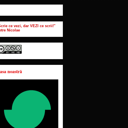
crie ce vezi, dar VEZI ce scrii!"
etre Nicolae
asa noastră