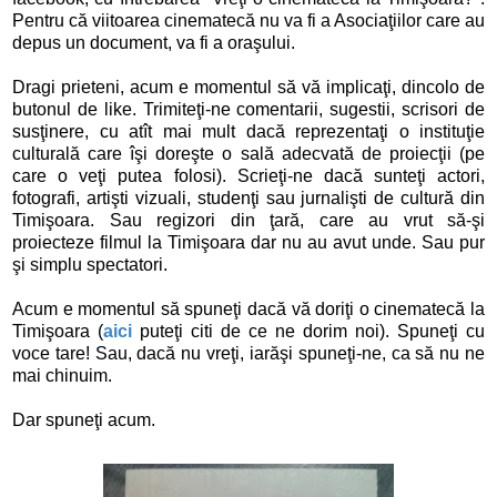
Pentru că viitoarea cinematecă nu va fi a Asociaţiilor care au
depus un document, va fi a oraşului.
Dragi prieteni, acum e momentul să vă implicaţi, dincolo de
butonul de like. Trimiteţi-ne comentarii, sugestii, scrisori de
susţinere, cu atît mai mult dacă reprezentaţi o instituţie
culturală care îşi doreşte o sală adecvată de proiecţii (pe
care o veţi putea folosi). Scrieţi-ne dacă sunteţi actori,
fotografi, artişti vizuali, studenţi sau jurnalişti de cultură din
Timişoara. Sau regizori din ţară, care au vrut să-şi
proiecteze filmul la Timişoara dar nu au avut unde. Sau pur
şi simplu spectatori.
Acum e momentul să spuneţi dacă vă doriţi o cinematecă la
Timişoara (
aici
puteţi citi de ce ne dorim noi). Spuneţi cu
voce tare! Sau, dacă nu vreţi, iarăşi spuneţi-ne, ca să nu ne
mai chinuim.
Dar spuneţi acum.