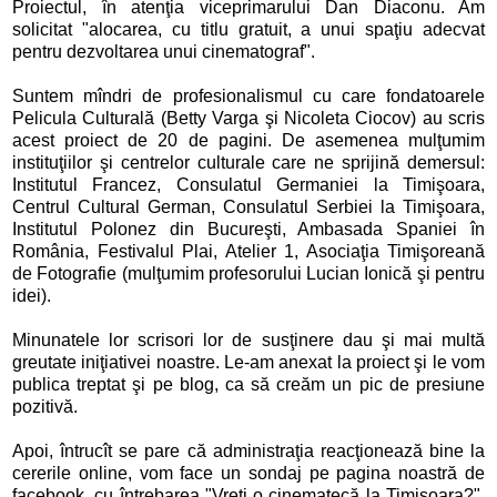
Proiectul, în atenţia viceprimarului Dan Diaconu. Am
solicitat "alocarea, cu titlu gratuit, a unui spaţiu adecvat
pentru dezvoltarea unui cinematograf".
Suntem mîndri de profesionalismul cu care fondatoarele
Pelicula Culturală (Betty Varga şi Nicoleta Ciocov) au scris
acest proiect de 20 de pagini. De asemenea mulţumim
instituţiilor şi centrelor culturale care ne sprijină demersul:
Institutul Francez, Consulatul Germaniei la Timişoara,
Centrul Cultural German, Consulatul Serbiei la Timişoara,
Institutul Polonez din Bucureşti, Ambasada Spaniei în
România, Festivalul Plai, Atelier 1, Asociaţia Timişoreană
de Fotografie (mulţumim profesorului Lucian Ionică şi pentru
idei).
Minunatele lor scrisori lor de susţinere dau şi mai multă
greutate iniţiativei noastre. Le-am anexat la proiect şi le vom
publica treptat şi pe blog, ca să creăm un pic de presiune
pozitivă.
Apoi, întrucît se pare că administraţia reacţionează bine la
cererile online, vom face un sondaj pe pagina noastră de
facebook, cu întrebarea "Vreţi o cinematecă la Timişoara?".