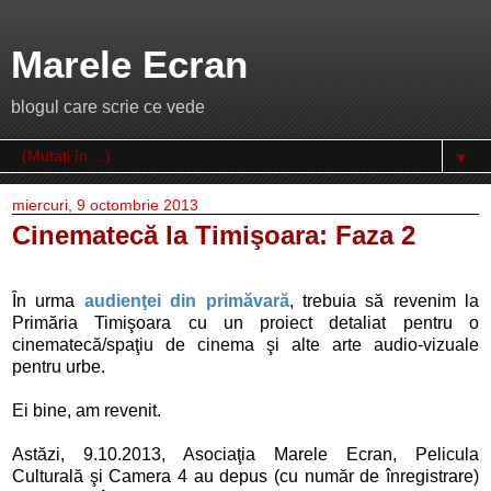
Marele Ecran
blogul care scrie ce vede
▼
miercuri, 9 octombrie 2013
Cinematecă la Timişoara: Faza 2
În urma
audienţei din primăvară
, trebuia să revenim la
Primăria Timişoara cu un proiect detaliat pentru o
cinematecă/spaţiu de cinema şi alte arte audio-vizuale
pentru urbe.
Ei bine, am revenit.
Astăzi, 9.10.2013, Asociaţia Marele Ecran, Pelicula
Culturală şi Camera 4 au depus (cu număr de înregistrare)