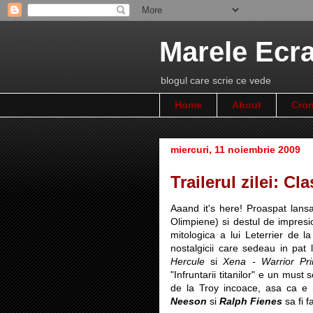
Marele Ecr
blogul care scrie ce vede
Home
About
Cron
miercuri, 11 noiembrie 2009
Trailerul zilei: Cl
Aaand it's here! Proaspat lansa
Olimpiene) si destul de impresi
mitologica a lui Leterrier de 
nostalgicii care sedeau in pat 
Hercule
si
Xena - Warrior Pri
"Infruntarii titanilor" e un must
de la Troy incoace, asa ca e 
Neeson
si
Ralph Fienes
sa fi f