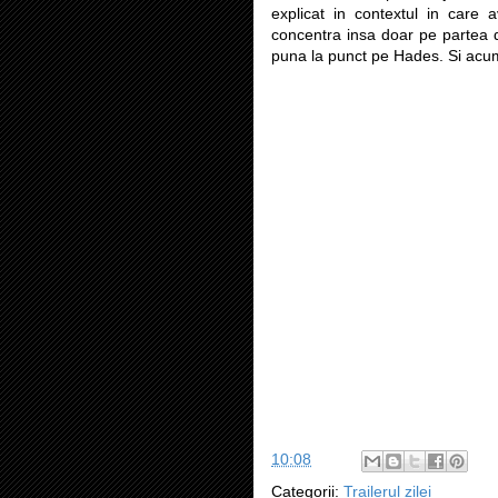
explicat in contextul in care
concentra insa doar pe partea de 
puna la punct pe Hades. Si ac
10:08
Categorii:
Trailerul zilei