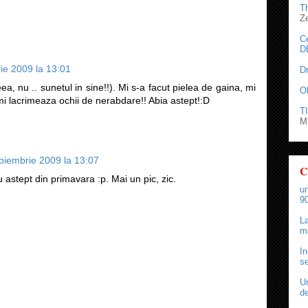
T
Z
C
D
ie 2009 la 13:01
D
ea, nu .. sunetul in sine!!). Mi s-a facut pielea de gaina, mi
O
 imi lacrimeaza ochii de nerabdare!! Abia astept!:D
TI
M.
oiembrie 2009 la 13:07
C
 astept din primavara :p. Mai un pic, zic.
un
90
La
ma
In
se
Un
de