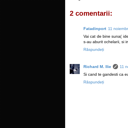
2 comentarii:
Fatadinport
11 noiembr
Vai cat de bine suna( ide
s-au aburit ochelarii, si
Răspundeți
Richard M. Ilie
11 n
Si cand te gandesti ca eu
Răspundeți