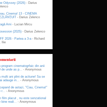
he Odyssey (2026)
- Darius
elenco
eau, Cinema! 13 - CINEMA
EZLĂNȚUIT
- Darius Zelenco
ragă Ami
- Lucian Mircu
bsession (2025)
- Darius Zelenco
FF 2026 - Partea a 3-a
- Richard
 Ilie
omentarii
 program cinematogrfaic din anii
 de unde as p...
- Anonymous
 multi ani plini de actiune! Sa se
i adauge in...
- Anonymous
cepand de astazi, "Ciau, Cinema!"
 r...
- Anonymous
 film placut , nu este senzational
 bine reali...
- Anonymous