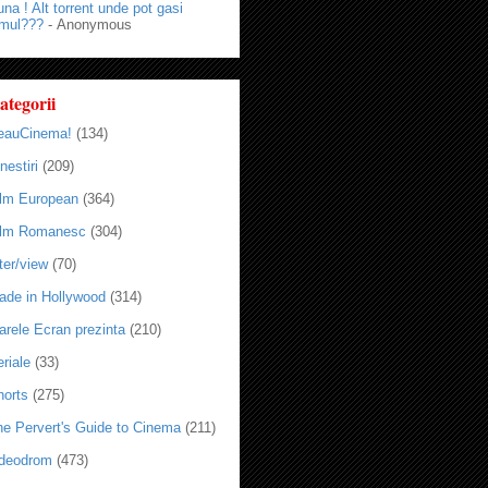
na ! Alt torrent unde pot gasi
lmul???
- Anonymous
ategorii
eauCinema!
(134)
nestiri
(209)
ilm European
(364)
ilm Romanesc
(304)
ter/view
(70)
ade in Hollywood
(314)
arele Ecran prezinta
(210)
riale
(33)
horts
(275)
he Pervert's Guide to Cinema
(211)
ideodrom
(473)