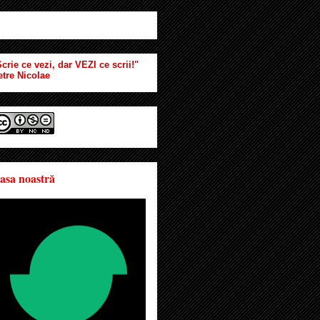
crie ce vezi, dar VEZI ce scrii!"
etre Nicolae
asa noastră