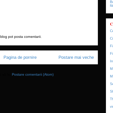
Bu
fi
C
C
blog pot posta comentarii.
Ci
F
F
Pagina de pornire
Postare mai veche
In
M
i-vă la:
Postare comentarii (Atom)
M
Se
S
T
v