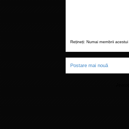
Rețineți: Numai membrii acestui 
Postare mai nouă
Abonaț