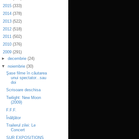
►
2015
(333)
►
2014
(378)
►
2013
(522)
►
2012
(518)
►
2011
(502)
►
2010
(376)
▼
2009
(291)
►
decembrie
(24)
▼
noiembrie
(30)
Şase filme în căutarea
unui spectator...sau
doi
Scrisoare deschisa
Twilight: New Moon
(2009)
F.F.F.
Înălţător
Trailerul zilei: Le
Concert
SUR EXPOSITIONS