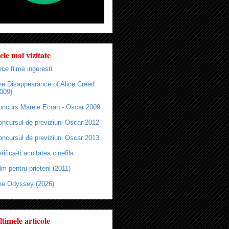
ele mai vizitate
ce filme ingeresti
he Disappearance of Alice Creed
009)
oncurs Marele Ecran - Oscar 2009
oncursul de previziuni Oscar 2012
oncursul de previziuni Oscar 2013
rifica-ti acuitatea cinefila
lm pentru prieteni (2011)
he Odyssey (2026)
ltimele articole