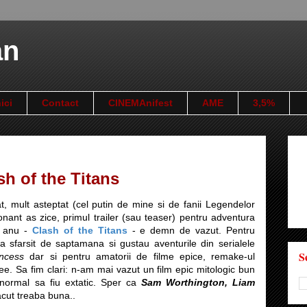
an
ici
Contact
CINEMAnifest
AME
3,5%
ash of the Titans
t, mult asteptat (cel putin de mine si de fanii Legendelor
onant as zice, primul trailer (sau teaser) pentru adventura
la anu -
Clash of the Titans
- e demn de vazut. Pentru
la sfarsit de saptamana si gustau aventurile din serialele
S
ncess
dar si pentru amatorii de filme epice, remake-ul
 see. Sa fim clari: n-am mai vazut un film epic mitologic bun
normal sa fiu extatic. Sper ca
Sam Worthington, Liam
acut treaba buna..