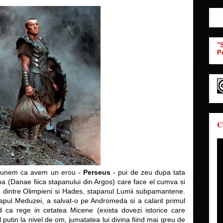
"S
P
C
 spunem ca avem un erou -
Perseus
- pui de zeu dupa tata
 (Danae fiica stapanului din Argos) care face el cumva si
in dintre Olimpieni si Hades, stapanul Lumii subpamantene.
capul Meduzei, a salvat-o pe Andromeda si a calarit primul
d ca rege in cetatea Micene (exista dovezi istorice care
l putin la nivel de om, jumatatea lui divina fiind mai greu de