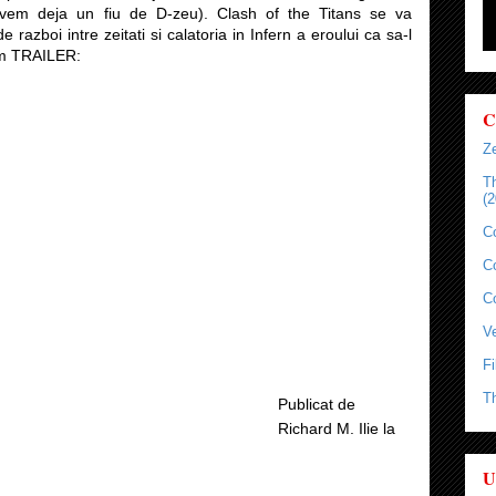
 avem deja un fiu de D-zeu). Clash of the Titans se va
razboi intre zeitati si calatoria in Infern a eroului ca sa-l
um TRAILER:
C
Ze
T
(2
C
C
C
Ve
Fi
T
Publicat de
Richard M. Ilie
la
U