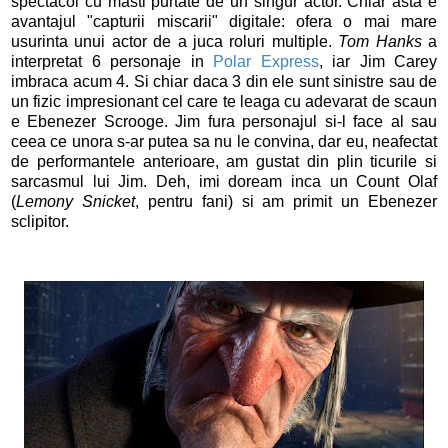
spectacol cu masti purtate de un singur actor. Chiar asta e
avantajul "capturii miscarii" digitale: ofera o mai mare
usurinta unui actor de a juca roluri multiple.
Tom Hanks
a
interpretat 6 personaje in
Polar Express
, iar Jim Carey
imbraca acum 4. Si chiar daca 3 din ele sunt sinistre sau de
un fizic impresionant cel care te leaga cu adevarat de scaun
e Ebenezer Scrooge. Jim fura personajul si-l face al sau
ceea ce unora s-ar putea sa nu le convina, dar eu, neafectat
de performantele anterioare, am gustat din plin ticurile si
sarcasmul lui Jim. Deh, imi doream inca un Count Olaf
(
Lemony Snicket
, pentru fani) si am primit un Ebenezer
sclipitor.