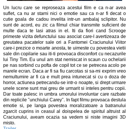
Un lucru care se reproseaza acestui film e ca n-ar avea
suflet, ca nu ar starni nici o emotie sau ca n-ar fi decat o
cutie goala de cadou invelita intr-un ambalaj sclipitor. Nu
sunt de acord, eu zic ca filmul chiar transmite suficient de
multe daca te lasi atras in el. Iti da fiori cand Scrooge
primeste vizita defunctului sau asociat care-l avertizeaza de
greutatea pacatelor sale ori a Fantomei Craciunului Viitor
care-i prezice o moarte anosta, te uimeste cu povestea vietii
sale din copilarie sau iti-ti provoaca disconfort cu necazurile
lui Tiny Tim. Eu unul am stat nemiscat in scaun cu ochelarii
pe nas sorbind cu pofta de copil tot ce se petrecea acolo pe
marele ecran. Daca ar fi sa fiu carcotas si sa-mi exprim vreo
nemultumire ar fi ca e mult prea intunecat si cu o doza de
horror, actiunea petrecandu-se intr-o noapte, si drept urmare
unele scene sunt mai greu de urmarit si inteles pentru copii.
Dar toate palesc in umbra umorului involuntar care razbate
din replicile "unchiului Carey". In fapt filmu provoaca destula
emotie si, pe langa povestea moralizatoare a batranului
zgarcit cuprins in ceasul al doispelea de spiritul altruist al
Craciunului, aveam ocazia sa vedem si niste imagini 3D
misto.
Trailer