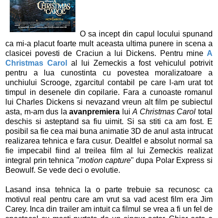
O sa incept din capul locului spunand
ca mi-a placut foarte mult aceasta ultima punere in scena a
clasicei povesti de Craciun a lui Dickens. Pentru mine
A
Christmas Carol
al lui Zemeckis a fost vehiculul potrivit
pentru a lua cunostinta cu povestea moralizatoare a
unchiului Scrooge, zgarcitul contabil pe care l-am urat tot
timpul in desenele din copilarie. Fara a cunoaste romanul
lui Charles Dickens si nevazand vreun alt film pe subiectul
asta, m-am dus la
avanpremiera
lui
A Christmas Carol
total
deschis si asteptand sa fiu uimit. Si sa stiti ca am fost. E
posibil sa fie cea mai buna animatie 3D de anul asta intrucat
realizarea tehnica e fara cusur. Dealtfel e absolut normal sa
fie impecabil fiind al treilea film al lui Zemeckis realizat
integral prin tehnica "
motion capture
" dupa Polar Express si
Beowulf. Se vede deci o evolutie.
Lasand insa tehnica la o parte trebuie sa recunosc ca
motivul real pentru care am vrut sa vad acest film era Jim
Carey. Inca din trailer am intuit ca filmul se vrea a fi un fel de