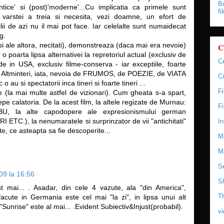
Bu
ntice' si (post)'moderne'...Cu implicatia ca primele sunt
fi
 varstei a treia si necesita, vezi doamne, un efort de
lii de azi nu il mai pot face. Iar celelalte sunt numaidecat
g.
(si ale altora, necitati), demonstreaza (daca mai era nevoie)
C
o poarta lipsa alternativei la repretoriul actual (exclusiv de
C
e in USA, exclusiv filme-conserva - iar exceptiile, foarte
). Altminteri, iata, nevoia de FRUMOS, de POEZIE, de VIATA
Ci
 au si spectatorii inca tineri si foarte tineri ...
F
 (la mai multe astfel de vizionari). Cum gheata s-a spart,
e calatoria. De la acest film, la altele regizate de Murnau:
F
, la alte capodopere ale expresionismului german
TC.), la nenumaratele si surprinzator de vii "antichitati"
In
te, ce asteapta sa fie descoperite...
M
M
Se
09 la 16:56
S
st mai... . Asadar, din cele 4 vazute, ala "din America",
T
e facute in Germania este cel mai "la zi", in lipsa unui alt
"Sunrise" este al mai... .Evident Subiectiv&Injust(probabil).
v