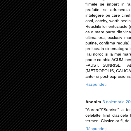
filmele se impart in 'a
prafuite, se adreseaza
intelegere pe care cinefi
cool, catchy, worth seein
Reactiile lor entuziaste 
ca o mare parte din vina 
ultima ora, exclusiv mad
putine, confirma regula
prelucrata cinematografic o
Hai noroc si la mai mare
poate ca abia ACUM incep
FAUST, SUNRISE, TABU
(METROPOLIS, CALIGARI E
ante- si post-expresionis
Răspundeți
Anonim
3 noiembrie 20
"Aurora"/"Sunrise" a fo
celelalte fiind clasicel
termen. Clasice or fi, da 
Răspundeți