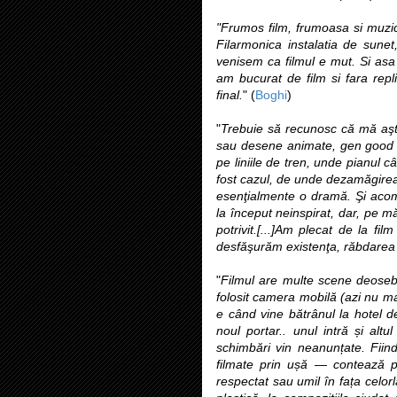
"Frumos film, frumoasa si muzica
Filarmonica instalatia de sune
venisem ca filmul e mut. Si asa 
am bucurat de film si fara repl
final.
" (
Boghi
)
"
Trebuie să recunosc că mă aştep
sau desene animate, gen good g
pe liniile de tren, unde pianul c
fost cazul, de unde dezamăgirea 
esenţialmente o dramă. Şi acomp
la început neinspirat, dar, pe m
potrivit.[...]Am plecat de la f
desfăşurăm existenţa, răbdarea
"
Filmul are multe scene deosebit
folosit camera mobilă (azi nu m
e când vine bătrânul la hotel de
noul portar.. unul intră și alt
schimbări vin neanunțate. Fiind
filmate prin ușă — contează p
respectat sau umil în fața celor