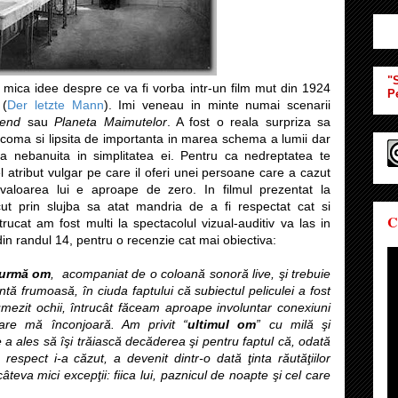
"S
mica idee despre ce va fi vorba intr-un film mut din 1924
P
 (
Der letzte Mann
). Imi veneau in minte numai scenarii
end
sau
Planeta Maimutelor
. A fost o reala surpriza sa
coma si lipsita de importanta in marea schema a lumii dar
a nebanuita in simplitatea ei. Pentru ca nedreptatea te
l atribut vulgar pe care il oferi unei persoane care a cazut
 valoarea lui e aproape de zero. In filmul prezentat la
t prin slujba sa atat mandria de a fi respectat cat si
C
rucat am fost multi la spectacolul vizual-auditiv va las in
din randul 14, pentru o recenzie cat mai obiectiva:
 urmă
om
, acompaniat de o coloană sonoră live, şi trebuie
tă frumoasă, în ciuda faptului că subiectul peliculei a fost
mezit ochii, întrucât făceam aproape involuntar conexiuni
care mă înconjoară. Am privit “
ultimul
om
” cu milă şi
 a ales să îşi trăiască decăderea şi pentru faptul că, odată
espect i-a căzut, a devenit dintr-o dată ţinta răutăţiilor
âteva mici excepţii: fiica lui, paznicul de noapte şi cel care