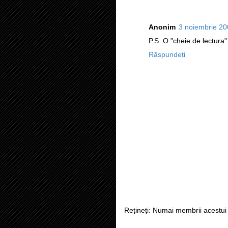
Anonim
3 noiembrie 20
P.S. O "cheie de lectura"
Răspundeți
Rețineți: Numai membrii acestui 