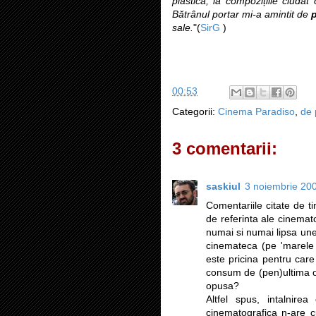
plastică, la compozițiile ciudat 
Bătrânul portar mi-a amintit de
sale
.
"(
SirG
)
00:53
Categorii:
Cinema Paradiso
,
de 
3 comentarii:
saskiul
3 noiembrie 200
Comentariile citate de t
de referinta ale cinema
numai si numai lipsa unei
cinemateca (pe 'marele 
este pricina pentru care 
consum de (pen)ultima ora,
opusa?
Altfel spus, intalni
cinematografica n-are c