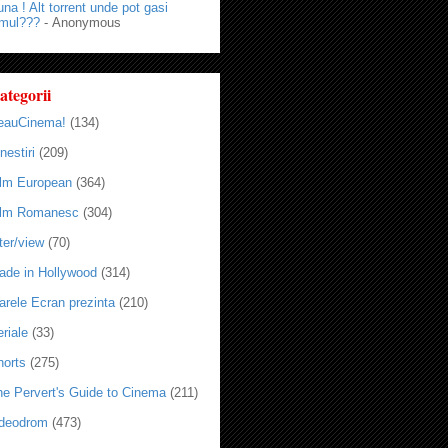
na ! Alt torrent unde pot gasi
lmul???
- Anonymous
ategorii
eauCinema!
(134)
nestiri
(209)
ilm European
(364)
ilm Romanesc
(304)
ter/view
(70)
ade in Hollywood
(314)
arele Ecran prezinta
(210)
riale
(33)
horts
(275)
he Pervert's Guide to Cinema
(211)
ideodrom
(473)