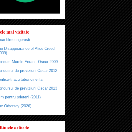
ele mai vizitate
ce filme ingeresti
he Disappearance of Alice Creed
009)
oncurs Marele Ecran - Oscar 2009
oncursul de previziuni Oscar 2012
rifica-ti acuitatea cinefila
oncursul de previziuni Oscar 2013
lm pentru prieteni (2011)
he Odyssey (2026)
ltimele articole