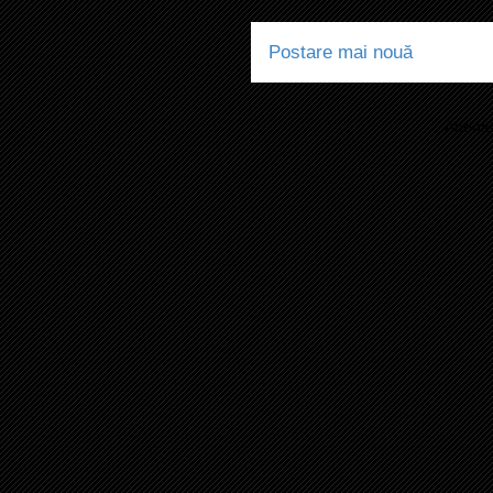
Postare mai nouă
Abonaț