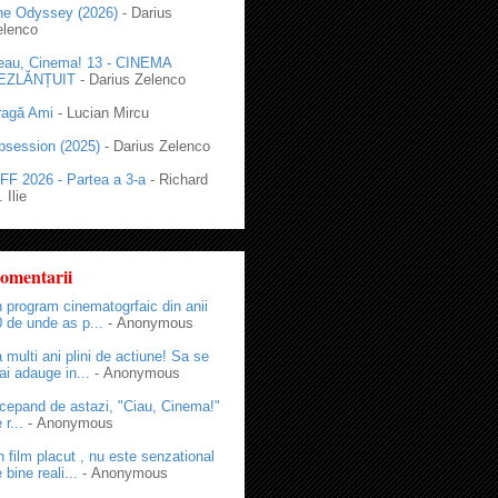
he Odyssey (2026)
- Darius
elenco
eau, Cinema! 13 - CINEMA
EZLĂNȚUIT
- Darius Zelenco
ragă Ami
- Lucian Mircu
bsession (2025)
- Darius Zelenco
FF 2026 - Partea a 3-a
- Richard
 Ilie
omentarii
 program cinematogrfaic din anii
 de unde as p...
- Anonymous
 multi ani plini de actiune! Sa se
i adauge in...
- Anonymous
cepand de astazi, "Ciau, Cinema!"
 r...
- Anonymous
 film placut , nu este senzational
 bine reali...
- Anonymous