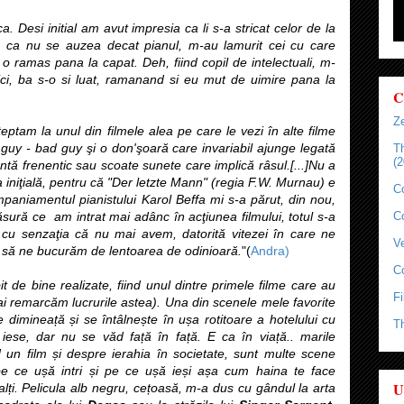
. Desi initial am avut impresia ca li s-a stricat celor de la
t, ca nu se auzea decat pianul, m-au lamurit cei cu care
o ramas pana la capat. Deh, fiind copil de intelectuali, m-
ici, ba s-o si luat, ramanand si eu mut de uimire pana la
C
Ze
tam la unul din filmele alea pe care le vezi în alte filme
uy - bad guy şi o don'şoară care invariabil ajunge legată
T
(2
ântă frenentic sau scoate sunete care implică râsul.[...]Nu a
iniţială, pentru că "Der letzte Mann" (regia F.W. Murnau) e
C
aniamentul pianistului Karol Beffa mi s-a părut, din nou,
ăsură ce am intrat mai adânc în acţiunea filmului, totul s-a
C
ilm cu senzaţia că nu mai avem, datorită vitezei în care ne
Ve
 să ne bucurăm de lentoarea de odinioară.
"(
Andra)
C
 de bine realizate, fiind unul dintre primele filme care au
Fi
ai remarcăm lucrurile astea). Una din scenele mele favorite
 dimineață și se întâlnește în ușa rotitoare a hotelului cu
T
ul iese, dar nu se văd față în față. E ca în viață.. marile
 un film și despre ierahia în societate, sunt multe scene
e ce ușă intri și pe ce ușă ieși așa cum haina te face
U
lalți. Pelicula alb negru, cețoasă, m-a dus cu gândul la arta