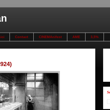
an
ici
Contact
CINEMAnifest
AME
3,5%
924)
S