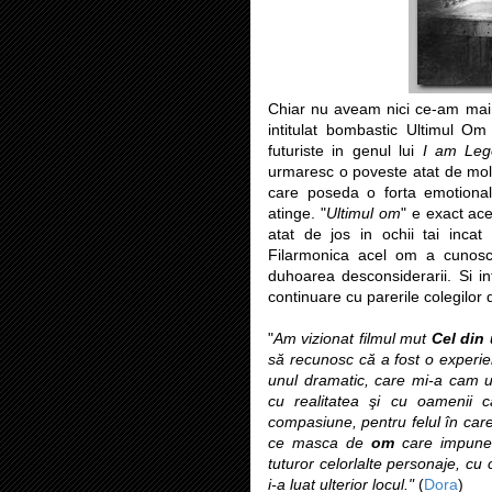
Chiar nu aveam nici ce-am mai 
intitulat bombastic Ultimul Om
futuriste in genul lui
I am Leg
urmaresc o poveste atat de mol
care poseda o forta emotional
atinge. "
Ultimul om
" e exact ace
atat de jos in ochii tai incat
Filarmonica acel om a cunoscu
duhoarea desconsiderarii. Si int
continuare cu parerile colegilor 
"
Am vizionat filmul mut
Cel din
să recunosc că a fost o experien
unul dramatic, care mi-a cam u
cu realitatea şi cu oamenii 
compasiune, pentru felul în care
ce masca de
om
care impune r
tuturor celorlalte personaje, cu c
i-a luat ulterior locul."
(
Dora
)