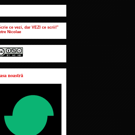
crie ce vezi, dar VEZI ce scrii!"
etre Nicolae
asa noastră