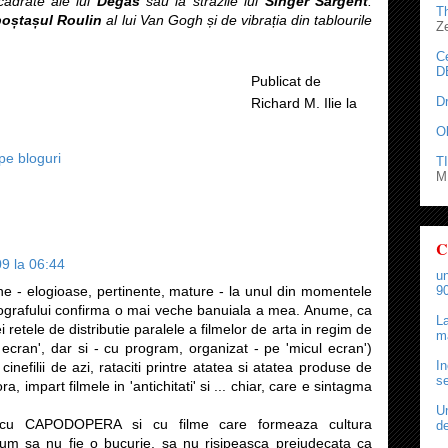
cadrate ale lui
Degas
sau la străzile lui
Singer Sargent
.
T
poștașul Roulin
al lui Van Gogh și de vibrația din tablourile
Z
C
D
Publicat de
D
Richard M. Ilie
la
O
pe bloguri
TI
M.
C
9 la 06:44
un
ine - elogioase, pertinente, mature - la unul din momentele
90
tografului confirma o mai veche banuiala a mea. Anume, ca
La
 retele de distributie paralele a filmelor de arta in regim de
ma
ecran', dar si - cu program, organizat - pe 'micul ecran')
In
cinefilii de azi, rataciti printre atatea si atatea produse de
se
 impart filmele in 'antichitati' si ... chiar, care e sintagma
Un
rea cu CAPODOPERA si cu filme care formeaza cultura
de
um sa nu fie o bucurie, sa nu risipeasca prejudecata ca