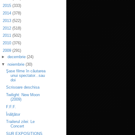
►
2015
(333)
►
2014
(378)
►
2013
(522)
►
2012
(518)
►
2011
(502)
►
2010
(376)
▼
2009
(291)
►
decembrie
(24)
▼
noiembrie
(30)
Şase filme în căutarea
unui spectator...sau
doi
Scrisoare deschisa
Twilight: New Moon
(2009)
F.F.F.
Înălţător
Trailerul zilei: Le
Concert
SUR EXPOSITIONS