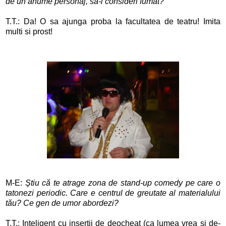
de un anume personaj, să-l consideri fumat?
T.T.: Da! O sa ajunga proba la facultatea de teatru! Imita
multi si prost!
M-E:
Ştiu că te atrage zona de stand-up comedy pe care o
tatonezi periodic. Care e centrul de greutate al materialului
tău? Ce gen de umor abordezi?
T.T.: Inteligent cu insertii de deocheat (ca lumea vrea si de-