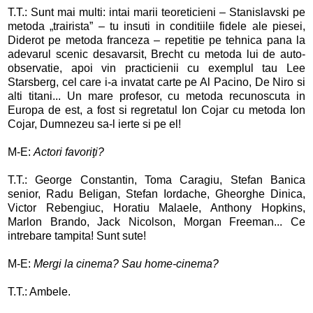
T.T.: Sunt mai multi: intai marii teoreticieni – Stanislavski pe
metoda „trairista” – tu insuti in conditiile fidele ale piesei,
Diderot pe metoda franceza – repetitie pe tehnica pana la
adevarul scenic desavarsit, Brecht cu metoda lui de auto-
observatie, apoi vin practicienii cu exemplul tau Lee
Starsberg, cel care i-a invatat carte pe Al Pacino, De Niro si
alti titani... Un mare profesor, cu metoda recunoscuta in
Europa de est, a fost si regretatul Ion Cojar cu metoda Ion
Cojar, Dumnezeu sa-l ierte si pe el!
M-E:
Actori favoriţi?
T.T.: George Constantin, Toma Caragiu, Stefan Banica
senior, Radu Beligan, Stefan Iordache, Gheorghe Dinica,
Victor Rebengiuc, Horatiu Malaele, Anthony Hopkins,
Marlon Brando, Jack Nicolson, Morgan Freeman... Ce
intrebare tampita! Sunt sute!
M-E:
Mergi la cinema? Sau home-cinema?
T.T.: Ambele.