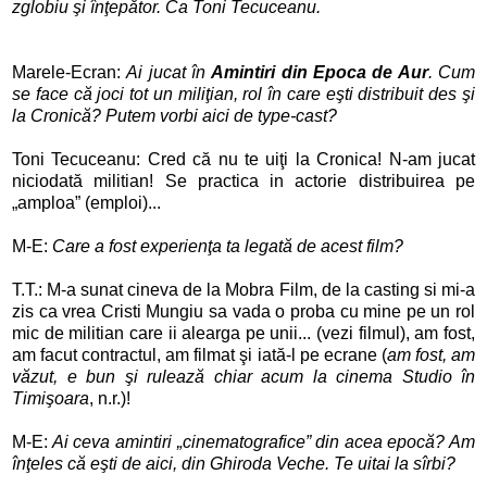
zglobiu şi înţepător. Ca Toni Tecuceanu.
Marele-Ecran:
Ai jucat în
Amintiri din Epoca de Aur
. Cum
se face că joci tot un miliţian, rol în care eşti distribuit des şi
la Cronică? Putem vorbi aici de type-cast?
Toni Tecuceanu: Cred că nu te uiţi la Cronica! N-am jucat
niciodată militian! Se practica in actorie distribuirea pe
„amploa” (emploi)...
M-E:
Care a fost experienţa ta legată de acest film?
T.T.: M-a sunat cineva de la Mobra Film, de la casting si mi-a
zis ca vrea Cristi Mungiu sa vada o proba cu mine pe un rol
mic de militian care ii alearga pe unii... (vezi filmul), am fost,
am facut contractul, am filmat şi iată-l pe ecrane (
am fost, am
văzut, e bun şi rulează chiar acum la cinema Studio în
Timişoara
, n.r.)!
M-E:
Ai ceva amintiri „cinematografice” din acea epocă? Am
înţeles că eşti de aici, din Ghiroda Veche. Te uitai la sîrbi?