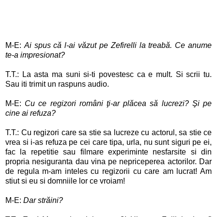
M-E:
Ai spus că l-ai văzut pe Zefirelli la treabă. Ce anume
te-a impresionat?
T.T.: La asta ma suni si-ti povestesc ca e mult. Si scrii tu.
Sau iti trimit un raspuns audio.
M-E:
Cu ce regizori români ţi-ar plăcea să lucrezi? Şi pe
cine ai refuza?
T.T.: Cu regizori care sa stie sa lucreze cu actorul, sa stie ce
vrea si i-as refuza pe cei care tipa, urla, nu sunt siguri pe ei,
fac la repetitie sau filmare experiminte nesfarsite si din
propria nesiguranta dau vina pe nepriceperea actorilor. Dar
de regula m-am inteles cu regizorii cu care am lucrat! Am
stiut si eu si domniile lor ce vroiam!
M-E:
Dar străini?