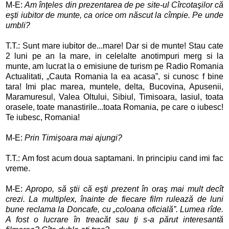
M-E:
Am înţeles din prezentarea de pe site-ul Cîrcotaşilor că
eşti iubitor de munte, ca orice om născut la cîmpie. Pe unde
umbli?
T.T.: Sunt mare iubitor de...mare! Dar si de munte! Stau cate
2 luni pe an la mare, in celelalte anotimpuri merg si la
munte, am lucrat la o emisiune de turism pe Radio Romania
Actualitati, „Cauta Romania la ea acasa”, si cunosc f bine
tara! Imi plac marea, muntele, delta, Bucovina, Apusenii,
Maramuresul, Valea Oltului, Sibiul, Timisoara, Iasiul, toata
orasele, toate manastirile...toata Romania, pe care o iubesc!
Te iubesc, Romania!
M-E:
Prin Timişoara mai ajungi?
T.T.: Am fost acum doua saptamani. In principiu cand imi fac
vreme.
M-E:
Apropo, să ştii că eşti prezent în oraş mai mult decît
crezi. La multiplex, înainte de fiecare film rulează de luni
bune reclama la Doncafe, cu „coloana oficială”. Lumea rîde.
A fost o lucrare în treacăt sau ţi s-a părut interesantă