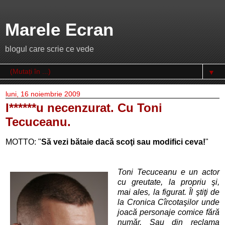
Marele Ecran
blogul care scrie ce vede
▼
luni, 16 noiembrie 2009
I******u necenzurat. Cu Toni
Tecuceanu.
MOTTO: "
Să vezi bătaie dacă scoţi sau modifici ceva!
"
Toni Tecuceanu e un actor
cu greutate, la propriu şi,
mai ales, la figurat. Îl ştiţi de
la Cronica Cîrcotaşilor unde
joacă personaje comice fără
număr. Sau din reclama