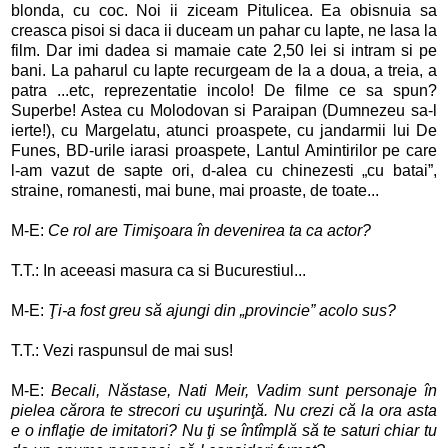
blonda, cu coc. Noi ii ziceam Pitulicea. Ea obisnuia sa
creasca pisoi si daca ii duceam un pahar cu lapte, ne lasa la
film. Dar imi dadea si mamaie cate 2,50 lei si intram si pe
bani. La paharul cu lapte recurgeam de la a doua, a treia, a
patra ...etc, reprezentatie incolo! De filme ce sa spun?
Superbe! Astea cu Molodovan si Paraipan (Dumnezeu sa-l
ierte!), cu Margelatu, atunci proaspete, cu jandarmii lui De
Funes, BD-urile iarasi proaspete, Lantul Amintirilor pe care
l-am vazut de sapte ori, d-alea cu chinezesti „cu batai”,
straine, romanesti, mai bune, mai proaste, de toate...
M-E:
Ce rol are Timişoara în devenirea ta ca actor?
T.T.: In aceeasi masura ca si Bucurestiul...
M-E:
Ţi-a fost greu să ajungi din „provincie” acolo sus?
T.T.: Vezi raspunsul de mai sus!
M-E:
Becali, Năstase, Nati Meir, Vadim sunt personaje în
pielea cărora te strecori cu uşurinţă. Nu crezi că la ora asta
e o inflaţie de imitatori? Nu ţi se întîmplă să te saturi chiar tu