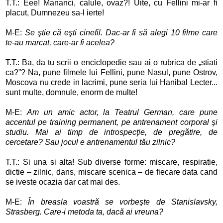
T.T.: Eee! Mananci, calule, ovaz?! Uite, cu Fellini mi-ar fi
placut, Dumnezeu sa-l ierte!
M-E:
Se ştie că eşti cinefil. Dac-ar fi să alegi 10 filme care
te-au marcat, care-ar fi acelea?
T.T.: Ba, da tu scrii o enciclopedie sau ai o rubrica de „stiati
ca?”? Na, pune filmele lui Fellini, pune Nasul, pune Ostrov,
Moscova nu crede in lacrimi, pune seria lui Hanibal Lecter...
sunt multe, domnule, enorm de multe!
M-E:
Am un amic actor, la Teatrul German, care pune
accentul pe training permanent, pe antrenament corporal şi
studiu. Mai ai timp de introspecţie, de pregătire, de
cercetare? Sau jocul e antrenamentul tău zilnic?
T.T.: Si una si alta! Sub diverse forme: miscare, respiratie,
dictie – zilnic, dans, miscare scenica – de fiecare data cand
se iveste ocazia dar cat mai des.
M-E:
În breasla voastră se vorbeşte de Stanislavsky,
Strasberg. Care-i metoda ta, dacă ai vreuna?