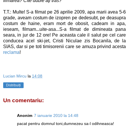
filmarea? Cîte duble aţi tras?
T.T.: Multe! S-a filmat pe 26 aprilie 2009, apa marii avea 5-6
grade, aveam costum de izopren pe dedesubt, pe deasupra
costum de haine, eram mort de obosit, cadeam in apa,
ieseam, filmam...uite-asa...S-a filmat de dimineata pana
seara, in jur de 12 ore! Pe aceasta cale il salut pe cel care
conducea acel ski-jet, Cristi Niculae zis Bocanila, de la
SIAS, dar si pe toti timisorenii care se amuza privind acesta
reclama
!
Lucian Mircu
la
14:08
Distribuiți
Un comentariu:
Anonim
7 ianuarie 2010 la 14:48
pacat pentru domnul toni,dumnezeu sa-l odihneasca!