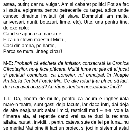
astea, putin) dar nu vulgar. Am si cabaret politic! Pot sa fac
si satira, epigrama pentru petrecerile cu target, adica unde
cunosc dinainte invitatii (si slava Domnului! am multe,
aniversari, nunti, botezuri, firme, etc). Uite, una pentru tine,
de exemplu:
Cand se apuca sa mai scrie,
E ca un clown maestrul Mircu,
Caci din arena, pe hartie,
Parca se muta...intreg circu'!
M-E:
Probabil că eticheta de imitator, consacrată la Cronica
Cîrcotaşilor, nu-ţi face plăcere. Multă lume nu ştie că ai jucat
şi partituri complexe, ca Lomeier, rol principal, în Noapte
Arabă, la Teatrul Foarte Mic. Ce alte roluri ţi-ar place să faci,
dar n-ai avut ocazia? Au rămas teritorii neexplorate încă?
T.T.: Da, enorm de multe, pentru ca acum e inghesuiala
mare-n teatre, sunt gasti deja facute, iar daca intri, dai deja
de alte neajunsuri: salarii mici, restrictii mari – n-ai voie la
filmarea aia, ai repetitie cand vrei sa te duci la reclama
ailalta, rautati, invidii... pentru cateva sute de lei pe luna...nu
se merita! Mai bine iti faci un proiect si joci in sistemul asta!