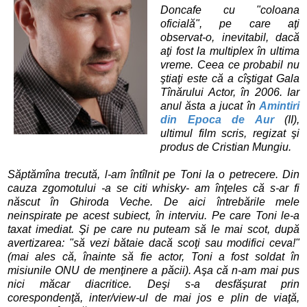
Doncafe cu "coloana
oficială", pe care aţi
observat-o, inevitabil, dacă
aţi fost la multiplex în ultima
vreme. Ceea ce probabil nu
ştiaţi este că a cîştigat Gala
Tînărului Actor, în 2006. Iar
anul ăsta a jucat în
Amintiri
din Epoca de Aur
(II),
ultimul film scris, regizat şi
produs de Cristian Mungiu.
Săptămîna trecută, l-am întîlnit pe Toni la o petrecere. Din
cauza zgomotului -a se citi whisky- am înţeles că s-ar fi
născut în Ghiroda Veche. De aici întrebările mele
neinspirate pe acest subiect, în interviu. Pe care Toni le-a
taxat imediat. Şi pe care nu puteam să le mai scot, după
avertizarea: "să vezi bătaie dacă scoţi sau modifici ceva!"
(mai ales că, înainte să fie actor, Toni a fost soldat în
misiunile ONU de menţinere a păcii). Aşa că n-am mai pus
nici măcar diacritice. Deşi s-a desfăşurat prin
corespondenţă, inter/view-ul de mai jos e plin de viaţă,