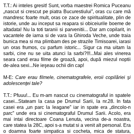
T.T.: Ai inteles gresit! Sunt, vorba maestrei Romica Puceanu
„nascut si crescut pe piatra Bucurestiului”, oras cu care mă
mandresc foarte mult, oras ce zace de spiritualitate, plin de
istorie, unde au inceput sa reapara si obiceiurile boeme de
altadata! Nu la toti taranii si parvenitii... Dar am copilarit, in
vacantele de iarna si de vara la Ghiroda Veche, unde traia
bunica mea si ma plimbam des pe strazile Timisoarei, iarasi
un oras frumos, cu parfum istoric... Sigur ca ma uitam la
sarbi, cine nu se uita atunci la sarbi?!!!...Mai ales vinerea
seara cand erau filme de groază, apoi, după miezul noptii
de-alea sexi...Ne ieşeau ochii din cap!
M-E:
Care erau filmele, cinematografele, eroii copilăriei şi
adolescenţei tale?
T.T.: Pfuuu!... Eu m-am nascut cu cinematograful in spatele
casei...Stateam la casa pe Drumul Sarii, la nr.28. In fata
casei era „un parc la leagane” iar in spate era „dincolo-n
parc” unde era si cinematograful Drumul Sarii. Acolo, era
mai intai directoare Coana Lenuta, vecina de-a noastra,
care statea la 28C, apoi s-a mutat si a venit alt personal. Era
o doamna foarte simpatica si cocheta, mica de statura,