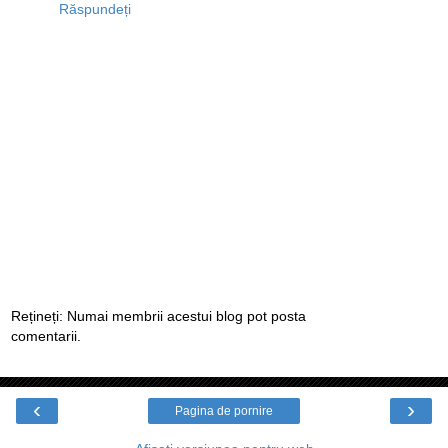
Răspundeți
Rețineți: Numai membrii acestui blog pot posta
comentarii.
‹
›
Pagina de pornire