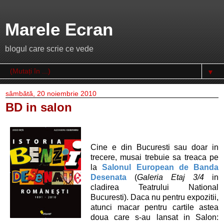
Marele Ecran
blogul care scrie ce vede
▼
sâmbătă, 20 noiembrie 2010
BD in salon
Cine e din Bucuresti sau doar in
trecere, musai trebuie sa treaca pe
la
Salonul European de Banda
Desenata
(
Galeria Etaj 3/4
in
cladirea Teatrului National
Bucuresti). Daca nu pentru expozitii,
atunci macar pentru cartile astea
doua care s-au lansat in Salon: