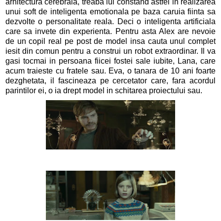
arhitectura cerebrala, treaba lui constand astfel in realizarea
unui soft de inteligenta emotionala pe baza caruia fiinta sa
dezvolte o personalitate reala. Deci o inteligenta artificiala
care sa invete din experienta. Pentru asta Alex are nevoie
de un copil real pe post de model insa cauta unul complet
iesit din comun pentru a construi un robot extraordinar. Il va
gasi tocmai in persoana fiicei fostei sale iubite, Lana, care
acum traieste cu fratele sau. Eva, o tanara de 10 ani foarte
dezghetata, il fascineaza pe cercetator care, fara acordul
parintilor ei, o ia drept model in schitarea proiectului sau.