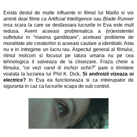
Exista destul de multe influente in filmul lui Maillo si voi
aminti doar filme ca
Artificial Intelligence
sau
Blade Runner
insa scara la care se desfasoara lucrurile in Eva este mult
redusa. Avem aceeasi problematica a (in)existentei
sufletului in “masina ganditoare”, aceleasi probleme de
moralitate ale creatorilor si aceeasi cautare a identitatii. Asta
nu e in intregime un lucru rau. Aspectul general al filmului,
ritmul molcom si focusul pe latura umana nu pe cea
tehnologica il salveaza de la cliseizare. Fraza cheie a
filmului, “
ce vezi cand iti inchizi ochii?
” pare o trimitere
voalata la lucrarea lui Phil K. Dick,
Si androizii vizeaza oi
electrice?
In Eva ea functioneaza si ca intrerupator de
siguranta in caz ca lucrurile scapa de sub control.