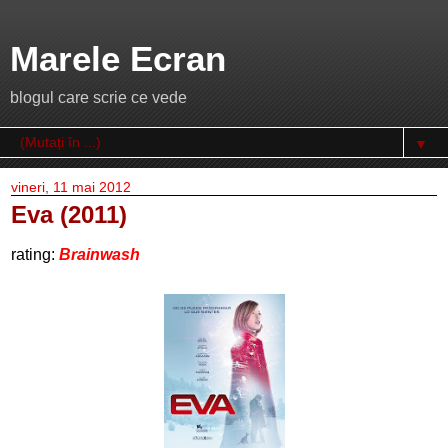
Marele Ecran
blogul care scrie ce vede
▼
vineri, 11 mai 2012
Eva (2011)
rating:
Brainwash