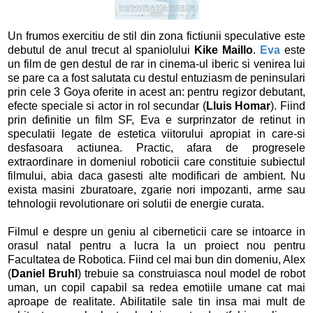
Un frumos exercitiu de stil din zona fictiunii speculative este
debutul de anul trecut al spaniolului
Kike Maillo
.
Eva
este
un film de gen destul de rar in cinema-ul iberic si venirea lui
se pare ca a fost salutata cu destul entuziasm de peninsulari
prin cele 3 Goya oferite in acest an: pentru regizor debutant,
efecte speciale si actor in rol secundar (
Lluis Homar
). Fiind
prin definitie un film SF, Eva e surprinzator de retinut in
speculatii legate de estetica viitorului apropiat in care-si
desfasoara actiunea. Practic, afara de progresele
extraordinare in domeniul roboticii care constituie subiectul
filmului, abia daca gasesti alte modificari de ambient. Nu
exista masini zburatoare, zgarie nori impozanti, arme sau
tehnologii revolutionare ori solutii de energie curata.
Filmul e despre un geniu al ciberneticii care se intoarce in
orasul natal pentru a lucra la un proiect nou pentru
Facultatea de Robotica. Fiind cel mai bun din domeniu, Alex
(
Daniel Bruhl
) trebuie sa construiasca noul model de robot
uman, un copil capabil sa redea emotiile umane cat mai
aproape de realitate. Abilitatile sale tin insa mai mult de