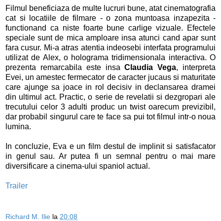
Filmul beneficiaza de multe lucruri bune, atat cinematografia
cat si locatiile de filmare - o zona muntoasa inzapezita -
functionand ca niste foarte bune carlige vizuale. Efectele
speciale sunt de mica amploare insa atunci cand apar sunt
fara cusur. Mi-a atras atentia indeosebi interfata programului
utilizat de Alex, o holograma tridimensionala interactiva. O
prezenta remarcabila este insa
Claudia Vega
, interpreta
Evei, un amestec fermecator de caracter jucaus si maturitate
care ajunge sa joace in rol decisiv in declansarea dramei
din ultimul act. Practic, o serie de revelatii si dezgropari ale
trecutului celor 3 adulti produc un twist oarecum previzibil,
dar probabil singurul care te face sa pui tot filmul intr-o noua
lumina.
In concluzie, Eva e un film destul de implinit si satisfacator
in genul sau. Ar putea fi un semnal pentru o mai mare
diversificare a cinema-ului spaniol actual.
Trailer
Richard M. Ilie
la
20:08