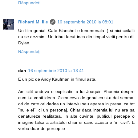
Răspundeți
Richard M. Ilie
16 septembrie 2010 la 08:01
Un film genial. Cate Blanchet e fenomenala :) si nici ceilalti
nu se dezmint. Un tribut facut inca din timpul vietii pentru dl.
Dylan.
Răspundeți
dan
16 septembrie 2010 la 13:41
E un pic de Andy Kaufman in filmul asta.
Am citit undeva o explicatie a lui Joaquin Phoenix despre
cum i-a venit ideea. Zicea ceva de genul ca si-a dat seama,
ori de cate ori dadea un interviu sau aparea in presa, ca tot
"nu e el", ci un personaj. Chiar daca intentia lui nu era sa
denatureze realitatea. In alte cuvinte, publicul percepe o
imagine falsa a artistului chiar si cand acesta e "in civil". E
vorba doar de perceptie.