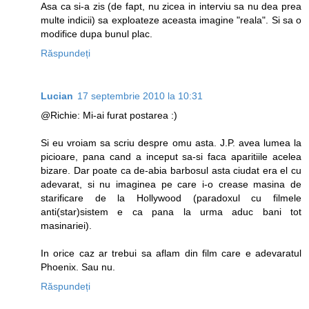
Asa ca si-a zis (de fapt, nu zicea in interviu sa nu dea prea
multe indicii) sa exploateze aceasta imagine "reala". Si sa o
modifice dupa bunul plac.
Răspundeți
Lucian
17 septembrie 2010 la 10:31
@Richie: Mi-ai furat postarea :)
Si eu vroiam sa scriu despre omu asta. J.P. avea lumea la
picioare, pana cand a inceput sa-si faca aparitiile acelea
bizare. Dar poate ca de-abia barbosul asta ciudat era el cu
adevarat, si nu imaginea pe care i-o crease masina de
starificare de la Hollywood (paradoxul cu filmele
anti(star)sistem e ca pana la urma aduc bani tot
masinariei).
In orice caz ar trebui sa aflam din film care e adevaratul
Phoenix. Sau nu.
Răspundeți