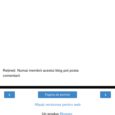
Rețineți: Numai membrii acestui blog pot posta
comentarii.
‹
›
Pagina de pornire
Afișați versiunea pentru web
Un produs
Blogger
.