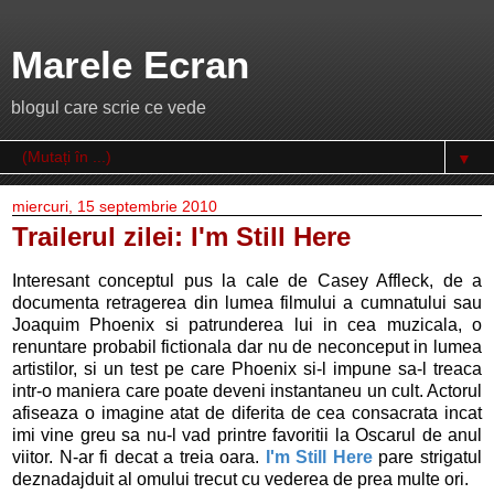
Marele Ecran
blogul care scrie ce vede
▼
miercuri, 15 septembrie 2010
Trailerul zilei: I'm Still Here
Interesant conceptul pus la cale de Casey Affleck, de a
documenta retragerea din lumea filmului a cumnatului sau
Joaquim Phoenix si patrunderea lui in cea muzicala, o
renuntare probabil fictionala dar nu de neconceput in lumea
artistilor, si un test pe care Phoenix si-l impune sa-l treaca
intr-o maniera care poate deveni instantaneu un cult. Actorul
afiseaza o imagine atat de diferita de cea consacrata incat
imi vine greu sa nu-l vad printre favoritii la Oscarul de anul
viitor. N-ar fi decat a treia oara.
I'm Still Here
pare strigatul
deznadajduit al omului trecut cu vederea de prea multe ori.