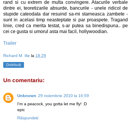
rand si cu extrem de multa convingere. Atacurile verbale
dintre ei, teoretizarile absurde, bancurile - unele ridicol de
stupide cateodata dar resuind sa-mi starneasca zambete -
sunt in acelasi timp neasteptate si par proaspete. Tragand
linie, cred ca merita testat, s-ar putea sa binedispuna.. pe
cei ce gusta si umorul asta mai facil, hollywoodian.
Trailer
Richard M. Ilie
la
18:29
Distribuiți
Un comentariu:
Unknown
29 noiembrie 2010 la 16:59
I'm a peacock, you gotta let me fly! :D
epic
Răspundeți