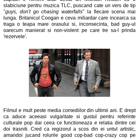
slabiciune pentru muzica TLC, puscand cate un vers de tip
"
guys, don't go chasing waterfalls
" la fiecare scena mai
lunga. Britanicul Coogan e ceva miliardar care incearca sa
traga o teapa mare orasului si, inconsecinta, bad guy-ul
oarecum manierat si non-violent pe care tre sa-l prinda
'rezervele'.
Filmul e mult peste media comediilor din ultimii ani. E drept
ca aduce aceeasi vulgaritate si gustul pentru referinte
culturale pop dar ceea ce functioneaza e relatia dintre cei
doi trasniti. Cred ca regizorul a scos din ei untul artistic,
amandoi jucand rolurile good cop-bad cop-crazy cop pe