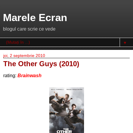
Marele Ecran
blogul care scrie ce vede
▼
joi, 2 septembrie 2010
The Other Guys (2010)
rating:
Brainwash