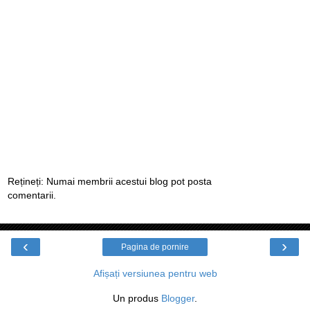
Rețineți: Numai membrii acestui blog pot posta
comentarii.
‹
›
Pagina de pornire
Afișați versiunea pentru web
Un produs
Blogger
.