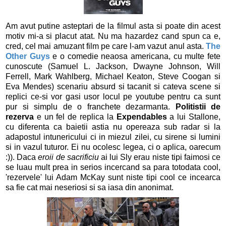
Am avut putine asteptari de la filmul asta si poate din acest
motiv mi-a si placut atat. Nu ma hazardez cand spun ca e,
cred, cel mai amuzant film pe care l-am vazut anul asta.
The
Other Guys
e o comedie neaosa americana, cu multe fete
cunoscute (Samuel L. Jackson, Dwayne Johnson, Will
Ferrell, Mark Wahlberg, Michael Keaton, Steve Coogan si
Eva Mendes) scenariu absurd si tacanit si cateva scene si
replici ce-si vor gasi usor locul pe youtube pentru ca sunt
pur si simplu de o franchete dezarmanta.
Politistii de
rezerva
e un fel de replica la
Expendables
a lui Stallone,
cu diferenta ca baietii astia nu opereaza sub radar si la
adapostul intunericului ci in miezul zilei, cu sirene si lumini
si in vazul tuturor. Ei nu ocolesc legea, ci o aplica, oarecum
:)). Daca
eroii de sacrificiu
ai lui Sly erau niste tipi faimosi ce
se luau mult prea in serios incercand sa para totodata cool,
'rezervele' lui Adam McKay sunt niste tipi cool ce incearca
sa fie cat mai neseriosi si sa iasa din anonimat.