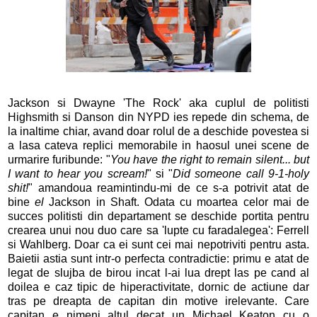
Jackson si Dwayne 'The Rock' aka cuplul de politisti
Highsmith si Danson din NYPD ies repede din schema, de
la inaltime chiar, avand doar rolul de a deschide povestea si
a lasa cateva replici memorabile in haosul unei scene de
urmarire furibunde: "
You have the right to remain silent... but
I want to hear you scream!
" si "
Did someone call 9-1-holy
shit!
" amandoua reamintindu-mi de ce s-a potrivit atat de
bine
el
Jackson in Shaft. Odata cu moartea celor mai de
succes politisti din departament se deschide portita pentru
crearea unui nou duo care sa 'lupte cu faradalegea': Ferrell
si Wahlberg. Doar ca ei sunt cei mai nepotriviti pentru asta.
Baietii astia sunt intr-o perfecta contradictie: primu e atat de
legat de slujba de birou incat l-ai lua drept las pe cand al
doilea e caz tipic de hiperactivitate, dornic de actiune dar
tras pe dreapta de capitan din motive irelevante. Care
capitan e nimeni altul decat un Michael Keaton cu o