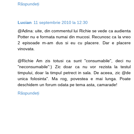
Răspundeți
Lucian
11 septembrie 2010 la 12:30
@Adina: uite, din commentul lui Richie se vede ca audienta
Potter nu e formata numai din mucosi. Recunosc ca la vreo
2 episoade m-am dus si eu cu placere. Dar e placere
vinovata.
@Richie Am zis totusi ca sunt "consumabile", deci nu
"neconsumabile":) Zic doar ca nu vor rezista la testul
timpului, doar la timpul petrect in sala. De aceea, zic @de
unica folosinta". Ma rog, povestea e mai lunga. Poate
deschidem un forum odata pe tema asta, camarade!
Răspundeți