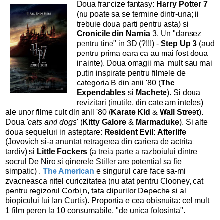
Doua francize fantasy:
Harry Potter 7
(nu poate sa se termine dintr-una; ii
trebuie doua parti pentru asta) si
Cronicile din Narnia
3. Un "dansez
pentru tine" in 3D (?!!!) -
Step Up 3
(aud
pentru prima oara ca au mai fost doua
inainte). Doua omagii mai mult sau mai
putin inspirate pentru filmele de
categoria B din anii '80 (
The
Expendables
si
Machete
). Si doua
revizitari (inutile, din cate am inteles)
ale unor filme cult din anii '80 (
Karate Kid
&
Wall Street
).
Doua '
cats and dogs
' (
Kitty Galore
&
Marmaduke
). Si alte
doua sequeluri in asteptare:
Resident Evil: Afterlife
(Jovovich si-a anuntat retragerea din cariera de actrita;
tardiv) si
Little Fockers
(a treia parte a razboiului dintre
socrul De Niro si ginerele Stiller are potential sa fie
simpatic)
.
The American
e singurul care face sa-mi
zvacneasca nitel curiozitatea (nu atat pentru Clooney, cat
pentru regizorul Corbijn, tata clipurilor Depeche si al
biopicului lui Ian Curtis). Proportia e cea obisnuita: cel mult
1 film peren la 10 consumabile, "de unica folosinta".