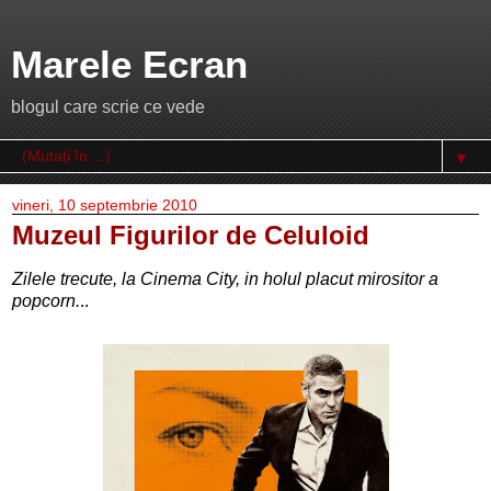
Marele Ecran
blogul care scrie ce vede
▼
vineri, 10 septembrie 2010
Muzeul Figurilor de Celuloid
Zilele trecute, la Cinema City, in holul placut mirositor a
popcorn.
..