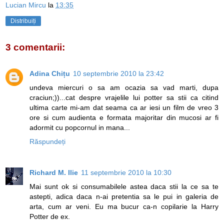
Lucian Mircu
la
13:35
Distribuiți
3 comentarii:
Adina Chițu
10 septembrie 2010 la 23:42
undeva miercuri o sa am ocazia sa vad marti, dupa
craciun;))...cat despre vrajelile lui potter sa stii ca citind
ultima carte mi-am dat seama ca ar iesi un film de vreo 3
ore si cum audienta e formata majoritar din mucosi ar fi
adormit cu popcornul in mana...
Răspundeți
Richard M. Ilie
11 septembrie 2010 la 10:30
Mai sunt ok si consumabilele astea daca stii la ce sa te
astepti, adica daca n-ai pretentia sa le pui in galeria de
arta, cum ar veni. Eu ma bucur ca-n copilarie la Harry
Potter de ex.