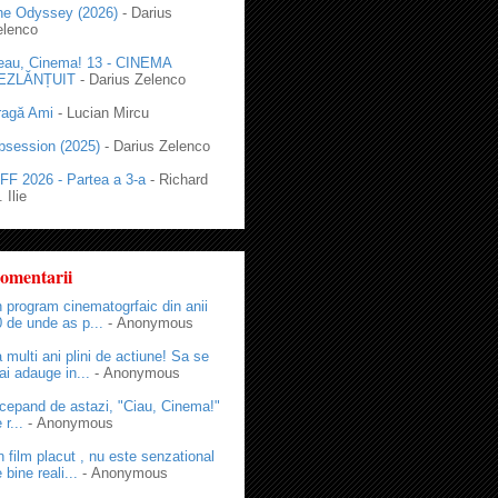
he Odyssey (2026)
- Darius
elenco
eau, Cinema! 13 - CINEMA
EZLĂNȚUIT
- Darius Zelenco
ragă Ami
- Lucian Mircu
bsession (2025)
- Darius Zelenco
FF 2026 - Partea a 3-a
- Richard
 Ilie
omentarii
 program cinematogrfaic din anii
 de unde as p...
- Anonymous
 multi ani plini de actiune! Sa se
i adauge in...
- Anonymous
cepand de astazi, "Ciau, Cinema!"
 r...
- Anonymous
 film placut , nu este senzational
 bine reali...
- Anonymous