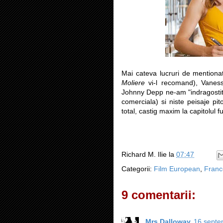
Mai cateva lucruri de mentiona
Moliere
vi-l recomand), Vanes
Johnny Depp ne-am "indragostit"
comerciala) si niste peisaje pi
total, castig maxim la capitolul 
Richard M. Ilie
la
07:47
Categorii:
Film European
,
Franc
9 comentarii:
Mrs Dalloway
16 septe