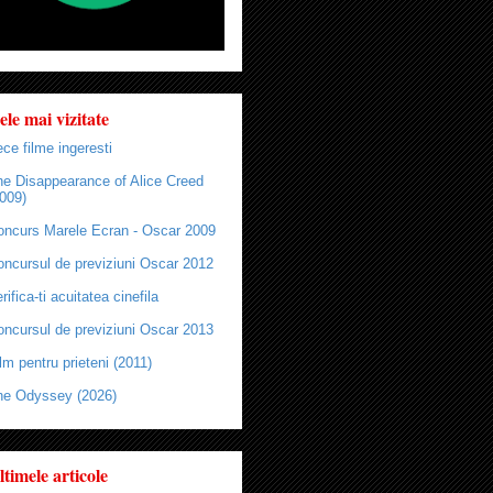
ele mai vizitate
ce filme ingeresti
he Disappearance of Alice Creed
009)
oncurs Marele Ecran - Oscar 2009
oncursul de previziuni Oscar 2012
rifica-ti acuitatea cinefila
oncursul de previziuni Oscar 2013
lm pentru prieteni (2011)
he Odyssey (2026)
ltimele articole