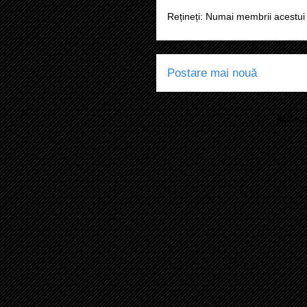
Rețineți: Numai membrii acestui 
Postare mai nouă
Abonaț