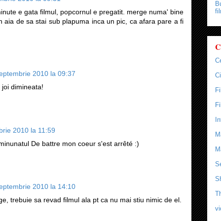
Bu
fi
minute e gata filmul, popcornul e pregatit. merge numa' bine
 aia de sa stai sub plapuma inca un pic, ca afara pare a fi
C
C
eptembrie 2010 la 09:37
Ci
 joi dimineata!
F
F
In
rie 2010 la 11:59
M
 minunatul De battre mon coeur s'est arrêté :)
M
Se
S
eptembrie 2010 la 14:10
T
 trebuie sa revad filmul ala pt ca nu mai stiu nimic de el.
v