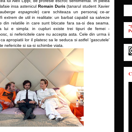
ea lui Alex Lippi, de profesie escroc sentimental. In pielea
 lafaie insa astenicul
Romain Duris
(tanarul student Xavier
'auberge espagnole
) care schiteaza un personaj ce-ar
fi extrem de util in realitate: un barbat capabil sa salveze
e din relatiile in care sunt blocate fara sa-si dea seama.
"S
ca lui e simpla: in cupluri existe trei tipuri de femei -
P
unosc, si nefericitele care nu accepta asta. Cele din urma ii
 apropiatii lor il platesc sa le seduca si astfel 'gascutele'
e nefericite si sa-si schimbe viata.
C