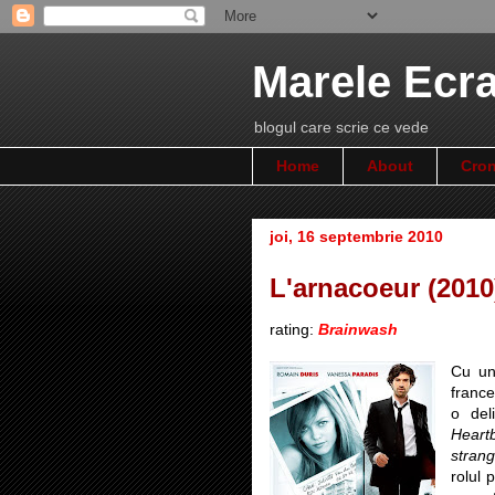
Marele Ecr
blogul care scrie ce vede
Home
About
Cron
joi, 16 septembrie 2010
L'arnacoeur (2010
rating:
Brainwash
Cu un
franc
o del
Heart
strang
rolul 