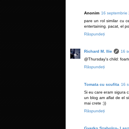
Anonim
16 septembrie 
pare un rol similar cu c
entertaining. pacat, el p
Răspundeți
Richard M. Ilie
16 s
@Thursday's child: foart
Răspundeți
Tomata cu scufita
16 s
Si eu care eram sigura ca
un blog am aflat de el si
mai crete :))
Răspundeți
Gyerko Szabolcs- Lasz