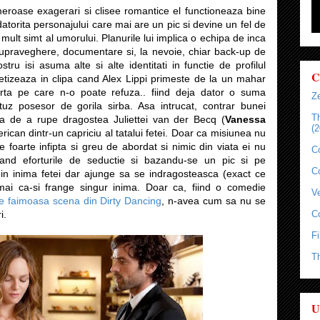
eroase exagerari si clisee romantice el functioneaza bine
datorita personajului care mai are un pic si devine un fel de
lt simt al umorului. Planurile lui implica o echipa de inca
praveghere, documentare si, la nevoie, chiar back-up de
ru isi asuma alte si alte identitati in functie de profilul
C
cretizeaza in clipa cand Alex Lippi primeste de la un mahar
ferta pe care n-o poate refuza.. fiind deja dator o suma
Ze
ntuz posesor de gorila sirba. Asa intrucat, contrar bunei
T
ea de a rupe dragostea Juliettei van der Becq (
Vanessa
(2
rican dintr-un capriciu al tatalui fetei. Doar ca misiunea nu
 e foarte infipta si greu de abordat si nimic din viata ei nu
C
icand eforturile de seductie si bazandu-se un pic si pe
C
 in inima fetei dar ajunge sa se indragosteasca (exact ce
l mai ca-si frange singur inima. Doar ca, fiind o comedie
Ve
ie faimoasa scena din Dirty Dancing
, n-avea cum sa nu se
i.
C
Fi
T
U