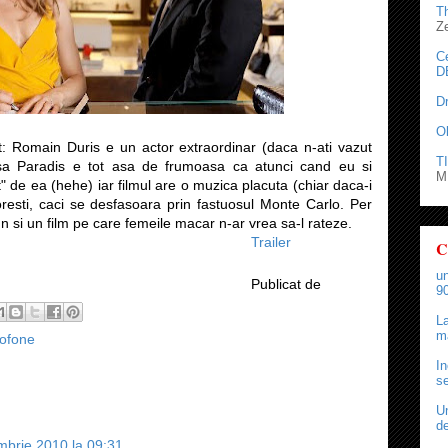
T
Z
C
D
D
O
t: Romain Duris e un actor extraordinar (daca n-ati vazut
TI
sa Paradis e tot asa de frumoasa ca atunci cand eu si
M.
 de ea (hehe) iar filmul are o muzica placuta (chiar daca-i
toresti, caci se desfasoara prin fastuosul Monte Carlo. Per
fun si un film pe care femeile macar n-ar vrea sa-l rateze.
Trailer
C
un
Publicat de
90
La
ma
ofone
In
se
Un
de
mbrie 2010 la 09:31