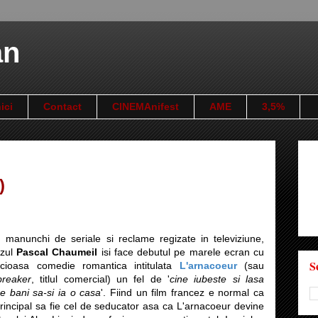
an
ici
Contact
CINEMAnifest
AME
3,5%
)
 manunchi de seriale si reclame regizate in televiziune,
ezul
Pascal Chaumeil
isi face debutul pe marele ecran cu
S
icioasa comedie romantica intitulata
L'arnacoeur
(sau
breaker
, titlul comercial) un fel de '
cine iubeste si lasa
e bani sa-si ia o casa
'. Fiind un film francez e normal ca
principal sa fie cel de seducator asa ca L'arnacoeur devine