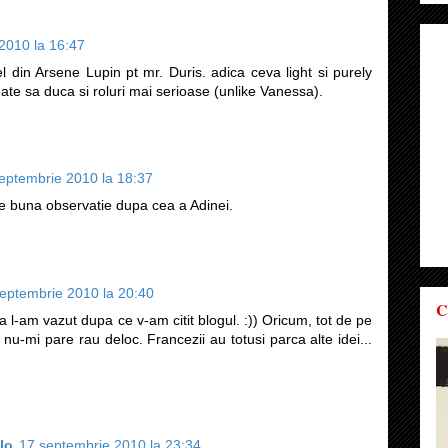
2010 la 16:47
el din Arsene Lupin pt mr. Duris. adica ceva light si purely
oate sa duca si roluri mai serioase (unlike Vanessa).
eptembrie 2010 la 18:37
e buna observatie dupa cea a Adinei.
eptembrie 2010 la 20:40
C
 l-am vazut dupa ce v-am citit blogul. :)) Oricum, tot de pe
 nu-mi pare rau deloc. Francezii au totusi parca alte idei...
lo
17 septembrie 2010 la 23:34