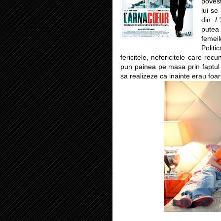
povest
lui se
din
L
putea 
femeil
Politi
fericitele, nefericitele care rec
pun painea pe masa prin faptul ca
sa realizeze ca inainte erau foart