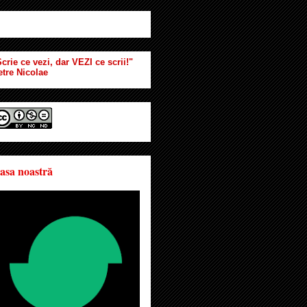
crie ce vezi, dar VEZI ce scrii!"
etre Nicolae
asa noastră