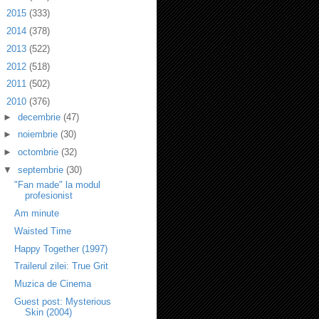
►
2015
(333)
►
2014
(378)
►
2013
(522)
►
2012
(518)
►
2011
(502)
▼
2010
(376)
►
decembrie
(47)
►
noiembrie
(30)
►
octombrie
(32)
▼
septembrie
(30)
"Fan made" la modul
profesionist
Am minute
Waisted Time
Happy Together (1997)
Trailerul zilei: True Grit
Muzica de Cinema
Guest post: Mysterious
Skin (2004)