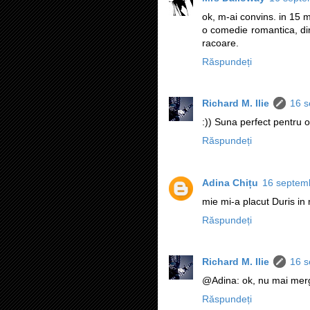
ok, m-ai convins. in 15 
o comedie romantica, din
racoare.
Răspundeți
Richard M. Ilie
16 s
:)) Suna perfect pentru o
Răspundeți
Adina Chițu
16 septemb
mie mi-a placut Duris in
Răspundeți
Richard M. Ilie
16 s
@Adina: ok, nu mai merge,
Răspundeți