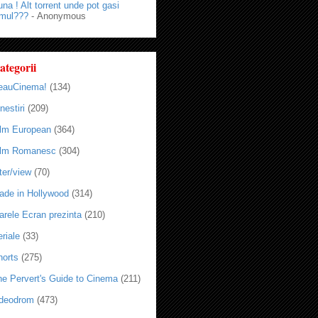
na ! Alt torrent unde pot gasi
lmul???
- Anonymous
ategorii
eauCinema!
(134)
nestiri
(209)
ilm European
(364)
ilm Romanesc
(304)
ter/view
(70)
ade in Hollywood
(314)
arele Ecran prezinta
(210)
riale
(33)
horts
(275)
he Pervert's Guide to Cinema
(211)
ideodrom
(473)