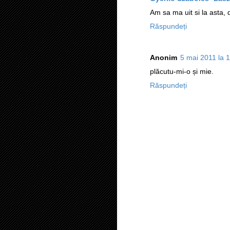
Am sa ma uit si la asta, d
Răspundeți
Anonim
5 mai 2011 la 
plăcutu-mi-o și mie.
Răspundeți