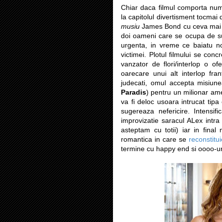
Chiar daca filmul comporta num
la capitolul divertisment tocmai 
musiu
James Bond cu ceva mai mu
doi oameni care se ocupa de su
urgenta, in vreme ce baiatu nost
victimei. Plotul filmului se con
vanzator de flori/interlop o o
oarecare unui alt interlop fra
judecati, omul accepta misiun
Paradis
) pentru un milionar ame
va fi deloc usoara intrucat tipa
sugereaza nefericire. Intensif
improvizatie saracul ALex intra
asteptam cu totii) iar in fina
romantica in care se
reconstitu
termine cu happy end si oooo-ur