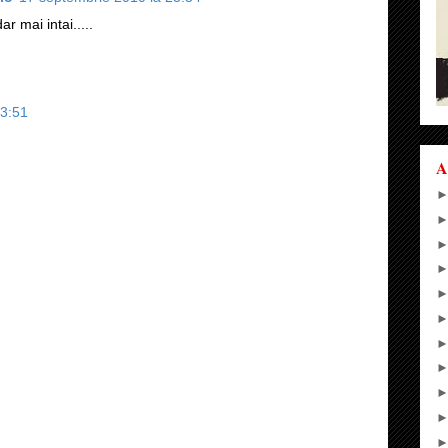
ar mai intai.....
13:51
A