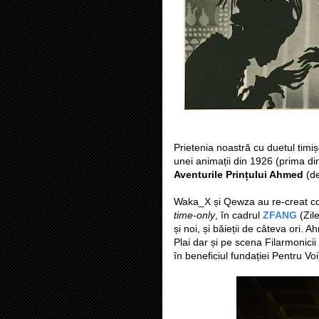
Prietenia noastră cu duetul tim
unei animații din 1926 (prima din
Aventurile Prințului Ahmed
(de
Waka_X și Qewza au re-creat co
time-only
, în cadrul
ZFANG
(Zil
și noi, și băieții de câteva ori. 
Plai dar și pe scena Filarmonicii
în beneficiul fundației Pentru Voi