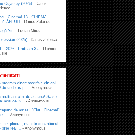
he Odyssey (2026)
- Darius
elenco
eau, Cinema! 13 - CINEMA
EZLĂNȚUIT
- Darius Zelenco
ragă Ami
- Lucian Mircu
bsession (2025)
- Darius Zelenco
FF 2026 - Partea a 3-a
- Richard
 Ilie
omentarii
 program cinematogrfaic din anii
 de unde as p...
- Anonymous
 multi ani plini de actiune! Sa se
i adauge in...
- Anonymous
cepand de astazi, "Ciau, Cinema!"
 r...
- Anonymous
 film placut , nu este senzational
 bine reali...
- Anonymous