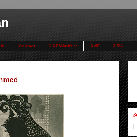
an
ici
Contact
CINEMAnifest
AME
3,5%
Ahmed
S