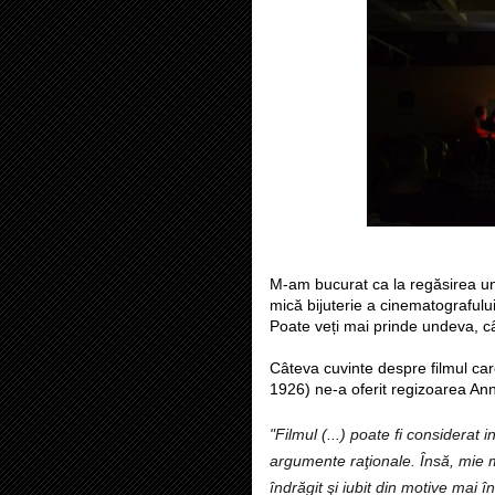
M-am bucurat ca la regăsirea un
mică bijuterie a cinematografulu
Poate veți mai prinde undeva, 
Câteva cuvinte despre filmul car
1926) ne-a oferit regizoarea An
"Filmul (...) poate fi considerat 
argumente raţionale. Însă, mie 
îndrăgit şi iubit din motive mai î