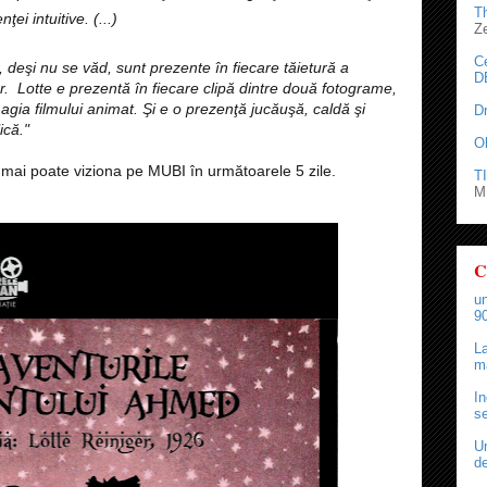
T
ei intuitive. (...)
Z
C
 deşi nu se văd, sunt prezente în fiecare tăietură a
D
or.
Lotte e prezentă în fiecare clipă dintre două fotograme,
agia filmului animat.
Şi e o prezenţă jucăuşă, caldă şi
D
ică."
O
 mai poate viziona pe MUBI în următoarele 5 zile.
TI
M.
C
un
90
La
ma
In
se
Un
de