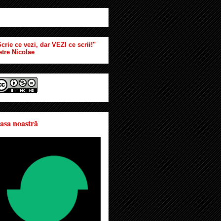
crie ce vezi, dar VEZI ce scrii!"
etre Nicolae
asa noastră