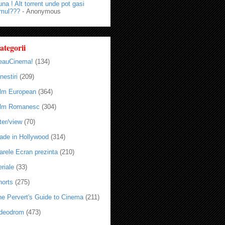
na ! Alt torrent unde pot gasi
lmul???
- Anonymous
ategorii
eauCinema!
(134)
nestiri
(209)
ilm European
(364)
ilm Romanesc
(304)
ter/view
(70)
ade in Hollywood
(314)
arele Ecran prezinta
(210)
riale
(33)
horts
(275)
he Pervert's Guide to Cinema
(211)
ideodrom
(473)