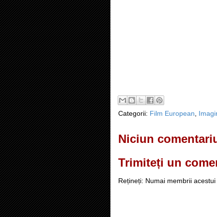
Categorii:
Film European
,
Imagi
Niciun comentari
Trimiteți un come
Rețineți: Numai membrii acestui 