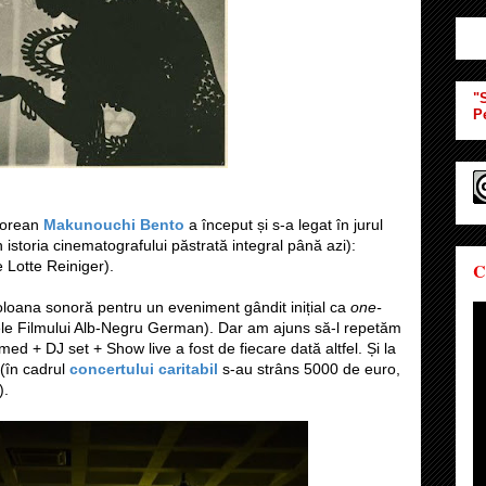
"S
P
ișorean
Makunouchi Bento
a început și s-a legat în jurul
 istoria cinematografului păstrată integral până azi):
 Lotte Reiniger).
C
loana sonoră pentru un eveniment gândit inițial ca
one-
ele Filmului Alb-Negru German). Dar am ajuns să-l repetăm
Ahmed + DJ set + Show live a fost de fiecare dată altfel. Și la
 (în cadrul
concertului caritabil
s-au strâns 5000 de euro,
).