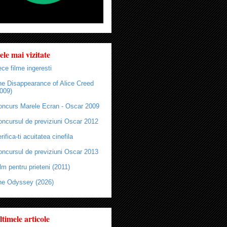
ele mai vizitate
ce filme ingeresti
he Disappearance of Alice Creed
009)
oncurs Marele Ecran - Oscar 2009
oncursul de previziuni Oscar 2012
rifica-ti acuitatea cinefila
oncursul de previziuni Oscar 2013
lm pentru prieteni (2011)
he Odyssey (2026)
ltimele articole