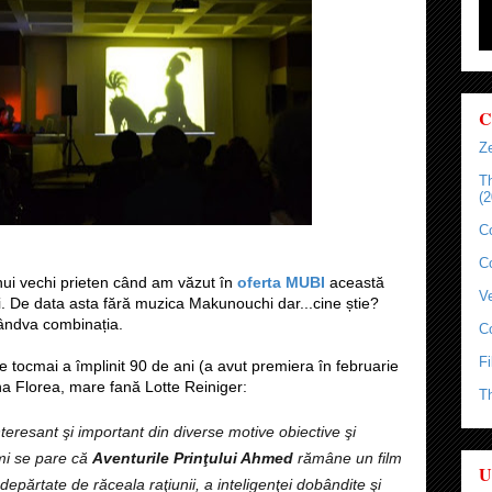
C
Ze
T
(2
C
C
ui vechi prieten când am văzut în
oferta MUBI
această
Ve
i. De data asta fără muzica Makunouchi dar...cine știe?
cândva combinația.
C
Fi
e tocmai a împlinit 90 de ani (a avut premiera în februarie
na Florea, mare fană Lotte Reiniger:
T
interesant şi important din diverse motive obiective şi
mi se pare că
Aventurile Prinţului Ahmed
rămâne un film
U
ndepărtate de răceala raţiunii, a inteligenţei dobândite şi