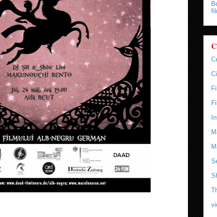
Bu
fi
C
C
Ci
F
F
In
M
M
Se
S
T
v