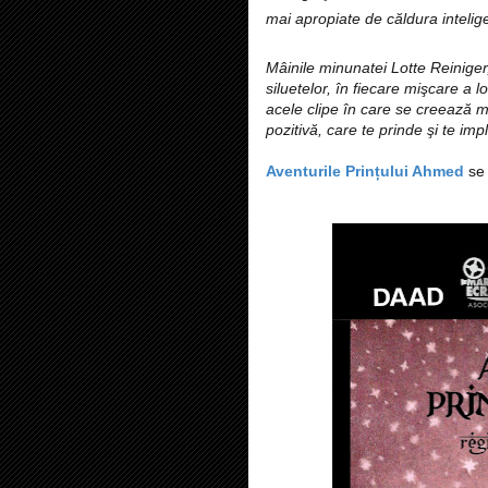
mai apropiate de căldura inteligenţ
Mâinile minunatei Lotte Reiniger,
siluetelor, în fiecare mişcare a l
acele clipe în care se creează m
pozitivă, care te prinde şi te impl
Aventurile Prințului Ahmed
se