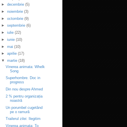
►
decembrie
(5)
►
noiembrie
(3)
►
octombrie
(9)
►
septembrie
(6)
►
iulie
(22)
►
iunie
(10)
►
mai
(10)
►
aprilie
(17)
▼
martie
(18)
Vinerea animata: Whelk
Song
Superhombre. Doc in
progress
Din nou despre Ahmed
2 % pentru organizația
noastră
Un porumbel cugetând
pe o ramură
Trailerul zilei: Ilegitim
Vinerea animata: To