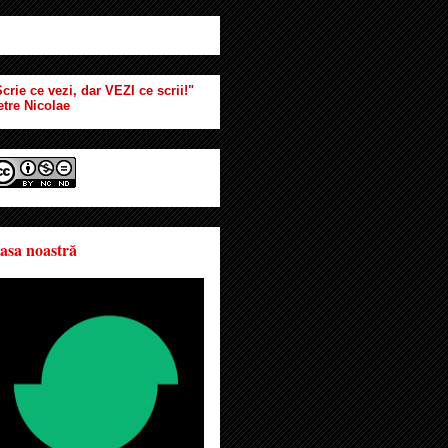
crie ce vezi, dar VEZI ce scrii!"
etre Nicolae
asa noastră