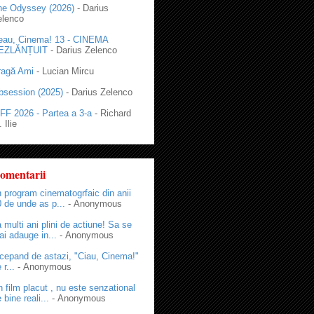
he Odyssey (2026)
- Darius
elenco
eau, Cinema! 13 - CINEMA
EZLĂNȚUIT
- Darius Zelenco
ragă Ami
- Lucian Mircu
bsession (2025)
- Darius Zelenco
FF 2026 - Partea a 3-a
- Richard
 Ilie
omentarii
 program cinematogrfaic din anii
 de unde as p...
- Anonymous
 multi ani plini de actiune! Sa se
i adauge in...
- Anonymous
cepand de astazi, "Ciau, Cinema!"
 r...
- Anonymous
 film placut , nu este senzational
 bine reali...
- Anonymous