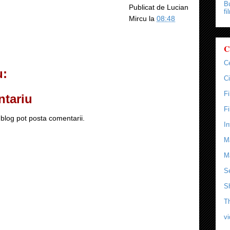
Bu
Publicat de
Lucian
fi
Mircu
la
08:48
C
C
u:
Ci
F
ntariu
F
blog pot posta comentarii.
In
M
M
Se
S
T
v