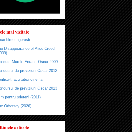
ele mai vizitate
ce filme ingeresti
he Disappearance of Alice Creed
009)
oncurs Marele Ecran - Oscar 2009
oncursul de previziuni Oscar 2012
rifica-ti acuitatea cinefila
oncursul de previziuni Oscar 2013
lm pentru prieteni (2011)
he Odyssey (2026)
ltimele articole