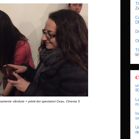
T
Z
C
D
D
O
TI
M.
C
un
90
La
amente vândute = primii doi spectatori Ceau, Cinema 3
ma
In
se
Un
de