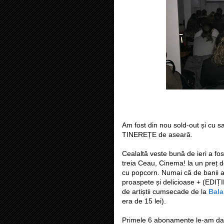
Am fost din nou sold-out și cu 
TINEREȚE de aseară.
Cealaltă veste bună de ieri a f
treia Ceau, Cinema! la un preț 
cu popcorn. Numai că de banii ac
proaspete și delicioase + (EDIȚ
de artiștii cumsecade de la
Bal
era de 15 lei).
Primele 6 abonamente le-am dat