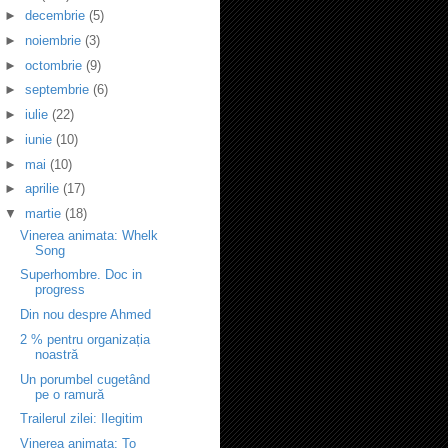
►
decembrie
(5)
►
noiembrie
(3)
►
octombrie
(9)
►
septembrie
(6)
►
iulie
(22)
►
iunie
(10)
►
mai
(10)
►
aprilie
(17)
▼
martie
(18)
Vinerea animata: Whelk
Song
Superhombre. Doc in
progress
Din nou despre Ahmed
2 % pentru organizația
noastră
Un porumbel cugetând
pe o ramură
Trailerul zilei: Ilegitim
Vinerea animata: To