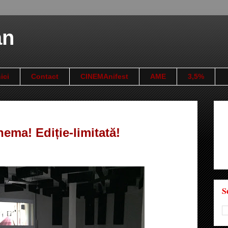
an
ici
Contact
CINEMAnifest
AME
3,5%
ema! Ediție-limitată!
S