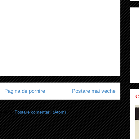
Pagina de pornire
Postare mai veche
C
i-vă la:
Postare comentarii (Atom)