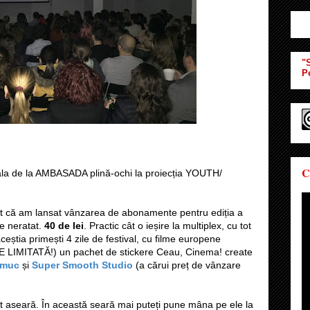
"S
P
C
sala de la AMBASADA plină-ochi la proiecția YOUTH/
ost că am lansat vânzarea de abonamente pentru ediția a
de neratat.
40 de lei
. Practic cât o ieșire la multiplex, cu tot
eștia primești 4 zile de festival, cu filme europene
IE LIMITATĂ!) un pachet de stickere Ceau, Cinema! create
amuc
și
Super Smooth Studio
(a cărui preț de vânzare
 aseară. În această seară mai puteți pune mâna pe ele la