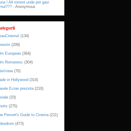
na ! Alt torrent unde pot gasi
lmul???
- Anonymous
ategorii
eauCinema!
(134)
nestiri
(209)
ilm European
(364)
ilm Romanesc
(304)
ter/view
(70)
ade in Hollywood
(314)
arele Ecran prezinta
(210)
riale
(33)
horts
(275)
he Pervert's Guide to Cinema
(211)
ideodrom
(473)