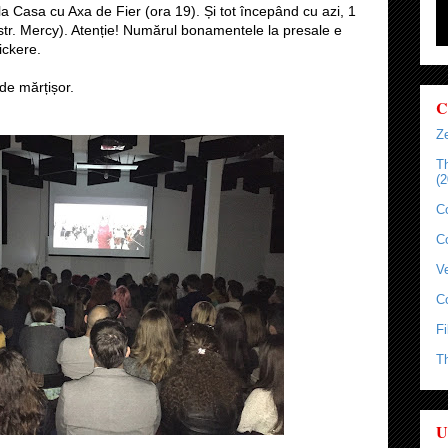
a Casa cu Axa de Fier (ora 19). Și tot începând cu azi, 1
 (str. Mercy). Atenție! Numărul bonamentele la presale e
tickere.
de mărțișor.
C
Ze
T
(2
C
C
Ve
C
Fi
T
U