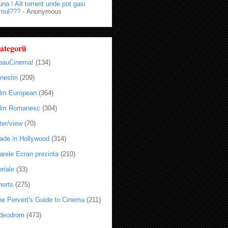
na ! Alt torrent unde pot gasi
lmul???
- Anonymous
ategorii
eauCinema!
(134)
nestiri
(209)
ilm European
(364)
ilm Romanesc
(304)
ter/view
(70)
ade in Hollywood
(314)
arele Ecran prezinta
(210)
riale
(33)
horts
(275)
he Pervert's Guide to Cinema
(211)
ideodrom
(473)