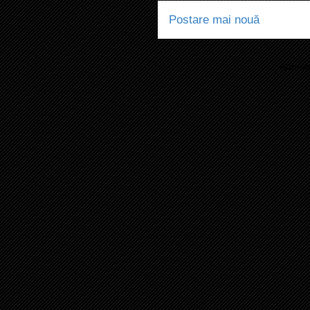
Postare mai nouă
Abonaț