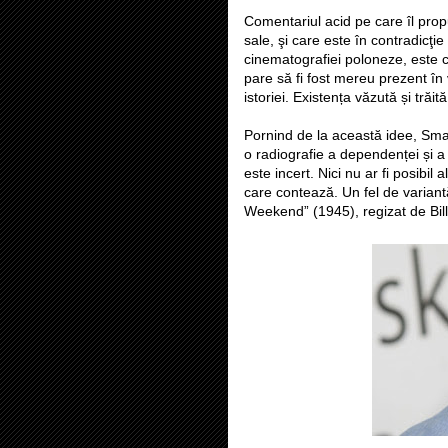
Comentariul acid pe care îl pro
sale, şi care este în contradicţie
cinematografiei poloneze, este că 
pare să fi fost mereu prezent în 
istoriei. Existența văzută și trăit
Pornind de la această idee, Sma
o radiografie a dependenței și 
este incert. Nici nu ar fi posibil
care contează. Un fel de variant
Weekend” (1945), regizat de Bill