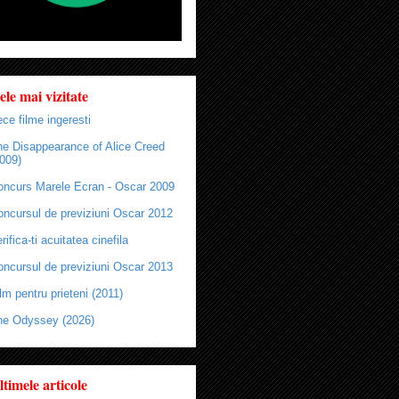
ele mai vizitate
ce filme ingeresti
he Disappearance of Alice Creed
009)
oncurs Marele Ecran - Oscar 2009
oncursul de previziuni Oscar 2012
rifica-ti acuitatea cinefila
oncursul de previziuni Oscar 2013
lm pentru prieteni (2011)
he Odyssey (2026)
ltimele articole