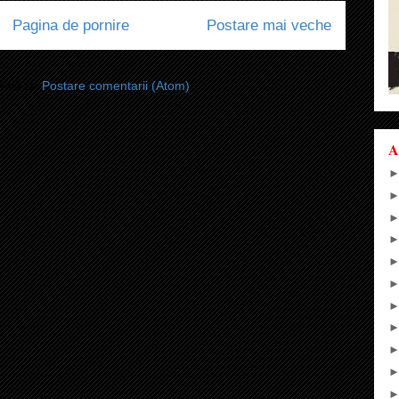
Pagina de pornire
Postare mai veche
i-vă la:
Postare comentarii (Atom)
A