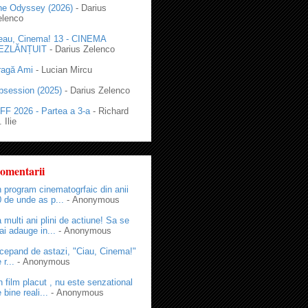
he Odyssey (2026)
- Darius
elenco
eau, Cinema! 13 - CINEMA
EZLĂNȚUIT
- Darius Zelenco
ragă Ami
- Lucian Mircu
bsession (2025)
- Darius Zelenco
FF 2026 - Partea a 3-a
- Richard
 Ilie
omentarii
 program cinematogrfaic din anii
 de unde as p...
- Anonymous
 multi ani plini de actiune! Sa se
i adauge in...
- Anonymous
cepand de astazi, "Ciau, Cinema!"
 r...
- Anonymous
 film placut , nu este senzational
 bine reali...
- Anonymous