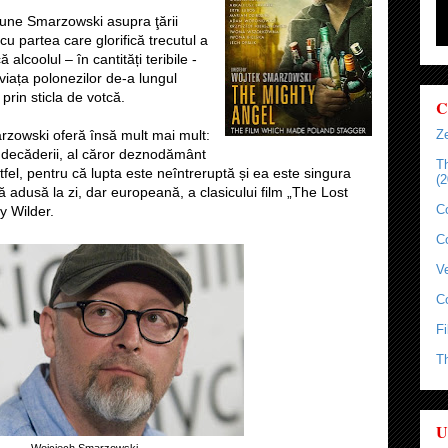
pune Smarzowski asupra ţării
 cu partea care glorifică trecutul a
alcoolul – în cantități teribile -
viața polonezilor de-a lungul
ă prin sticla de votcă.
C
rzowski oferă însă mult mai mult:
Ze
a decăderii, al căror deznodământ
T
 altfel, pentru că lupta este neîntreruptă și ea este singura
(2
ă adusă la zi, dar europeană, a clasicului film „The Lost
C
y Wilder.
C
Ve
C
Fi
T
U
Wojciech Smarzowski