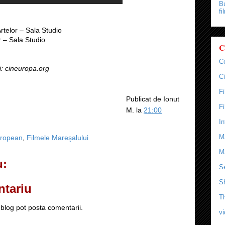
Bu
fi
Artelor – Sala Studio
r – Sala Studio
C
C
: cineuropa.org
Ci
F
Publicat de
Ionut
F
M.
la
21:00
In
M
uropean
,
Filmele Mareşalului
M
u:
Se
S
ntariu
T
blog pot posta comentarii.
v