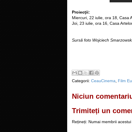
Proiecţii:
Miercuri, 22 iulie, ora 18, Casa 
Joi, 23 iulie, ora 16, Casa Artelo
Sursă foto Wojciech Smarzowski
Categorii:
CeauCinema
,
Film E
Niciun comentari
Trimiteți un come
Rețineți: Numai membrii acestui 