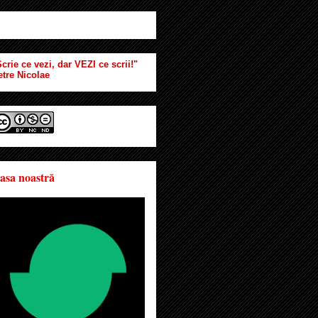
crie ce vezi, dar VEZI ce scrii!"
etre Nicolae
asa noastră