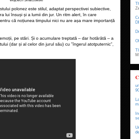
T
Z
stului polonez este stilul, adaptat perspectivei subiective,
 lui însuși și a lumii din jur. Un ritm alert, în care
C
pentru că noțiunea timpului nici nu are așa mare importanță
D
D
oții, pe stări. Și o acumulare treptată – dar hotărâtă – a
O
ului (dar și al celor din jurul său) cu ”îngerul atotputernic”,
TI
M.
C
un
90
La
ma
In
se
Un
de