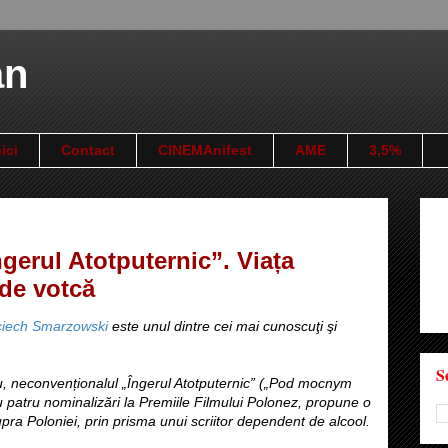
an
ici
Contact
CINEMAnifest
AME
3,5%
gerul Atotputernic”. Viața
 de votcă
ciech Smarzowski
este unul dintre cei mai cunoscuţi şi
S
ău, neconvenționalul „Îngerul Atotputernic” („Pod mocnym
 patru nominalizări la Premiile Filmului Polonez, propune o
upra Poloniei, prin prisma unui scriitor dependent de alcool.