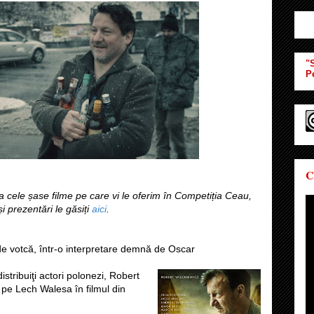
"S
P
C
la cele șase filme pe care vi le oferim în Competiția Ceau,
și prezentări le găsiți
aici
.
de votcă, într-o interpretare demnă de Oscar
distribuiţi actori polonezi, Robert
i pe Lech Walesa în filmul din