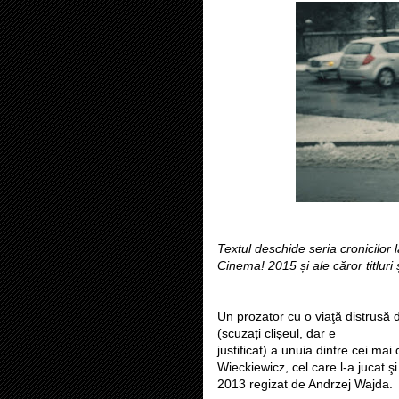
Textul deschide seria cronicilor 
Cinema! 2015 și ale căror titluri 
Un prozator cu o viaţă distrusă 
(scuzați clișeul, dar e
justificat) a unuia dintre cei mai 
Wieckiewicz, cel care l-a jucat ş
2013 regizat de Andrzej Wajda.