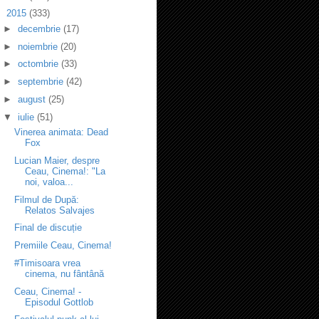
▼
2015
(333)
►
decembrie
(17)
►
noiembrie
(20)
►
octombrie
(33)
►
septembrie
(42)
►
august
(25)
▼
iulie
(51)
Vinerea animata: Dead
Fox
Lucian Maier, despre
Ceau, Cinema!: "La
noi, valoa...
Filmul de După:
Relatos Salvajes
Final de discuție
Premiile Ceau, Cinema!
#Timisoara vrea
cinema, nu fântână
Ceau, Cinema! -
Episodul Gottlob