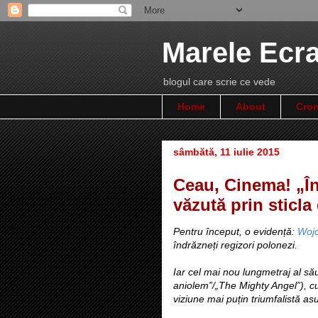
Marele Ecr
blogul care scrie ce vede
Home
About
Cron
sâmbătă, 11 iulie 2015
Ceau, Cinema! „În
văzută prin sticla
Pentru început, o evidență:
Woj
îndrăzneți regizori polonezi.
Iar cel mai nou lungmetraj al s
aniolem”/„The Mighty Angel”), cu
viziune mai puțin triumfalistă as