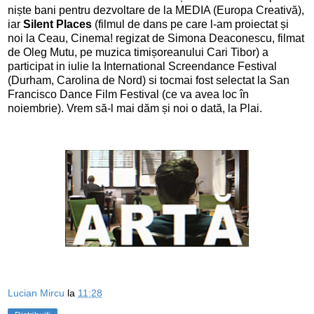
niște bani pentru dezvoltare de la MEDIA (Europa Creativă),
iar
Silent Places
(filmul de dans pe care l-am proiectat și
noi la Ceau, Cinema! regizat de Simona Deaconescu, filmat
de Oleg Mutu, pe muzica timișoreanului Cari Tibor)
a
participat in iulie la International Screendance Festival
(Durham, Carolina de Nord) si tocmai fost selectat la San
Francisco Dance Film Festival (ce va avea loc în
noiembrie). Vrem să-l mai dăm și noi o dată, la Plai.
Lucian Mircu
la
11:28