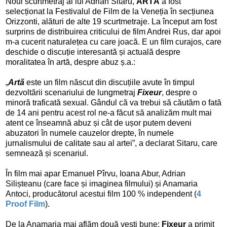
Noul scurtmetraj al lui Adrian Sitaru,
ARTĂ
a fost
selecționat la Festivalul de Film de la Veneția în secțiunea
Orizzonti, alături de alte 19 scurtmetraje. La început am fost
surprins de distribuirea criticului de film Andrei Rus, dar apoi
m-a cucerit naturalețea cu care joacă. E un film curajos, care
deschide o discuție interesantă și actuală despre
moralitatea în artă, despre abuz ș.a.:
„
Artă
este un film născut din discuțiile avute în timpul
dezvoltării scenariului de lungmetraj
Fixeur
, despre o
minoră traficată sexual. Gândul că va trebui să căutăm o fată
de 14 ani pentru acest rol ne-a făcut să analizăm mult mai
atent ce înseamnă abuz și cât de ușor putem deveni
abuzatori în numele cauzelor drepte, în numele
jurnalismului de calitate sau al artei”, a declarat Sitaru, care
semnează și scenariul.
În film mai apar Emanuel Pîrvu, Ioana Abur, Adrian
Silișteanu (care face și imaginea filmului) și Anamaria
Antoci, producătorul acestui film 100 % independent (
4
Proof Film
).
De la Anamaria mai aflăm două vești bune:
Fixeur
a primit