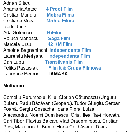
Adrian Sitaru
Anamaria Antoci
4 Proof Film
Cristian Mungiu
Mobra Films
Cristiana Mitea
Mobra Films
Radu Jude
Ada Solomon
HiFilm
Raluca Manescu
Saga Film
Marcela Ursu
42 KM Film
Antoine Bagnaninchi
Independența Film
Laurențiu Merișanu
Independența Film
Dan Lupu
Transilvania Film
Feliks Pastusiak
Film It & Grupa Filmowa
Laurence Berbon
TAMASA
Mulțumiri:
Corneliu Porumboiu, K-lu, Ciprian Cătunescu (Unguru
Bulan), Radu Băzăvan (Groparu), Tudor Giurgiu, Șerban
Foarță, Sergiu Costache, Ioana Flora,
Luiza
Alecsandru, Noemi Dumitrescu, Cristi Ilea,
Tavi Horvath,
Cari Tibor, Flavius Baican, Vlad Dragomirescu, Cristian
Pleș, Makunouchi Bento, Horia Colibășanu,
Diana