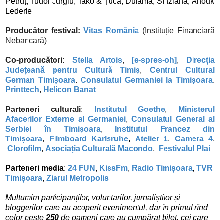
Petruț,
Tudor Jurgiu,
Tako & Țuca, Dulamă, Sînziana,
Anouk
Lederle
Producător festival:
Vitas România
(Instituție Financiară
Nebancară)
Co-producători:
Stella Artois
,
[e-spres-oh]
,
Direcția
Județeană pentru Cultură Timiș
,
Centrul Cultural
German Timișoara
,
Consulatul Germaniei la Timișoara
,
Printtech
,
Helicon Banat
Parteneri culturali:
Institutul Goethe
,
Ministerul
Afacerilor Externe al Germaniei
,
Consulatul General al
Serbiei în Timișoara
,
Institutul Francez din
Timișoara
,
Filmboard Karlsruhe
,
Atelier 1
,
Camera 4
,
Clorofilm
,
Asociația Culturală Macondo
,
Festivalul Plai
Parteneri media
:
24 FUN
,
KissFm
,
Radio Timișoara
,
TVR
Timișoara
,
Ziarul Metropolis
Multumim participanților, voluntarilor, jurnaliștilor și
bloggerilor care au acoperit evenimentul, dar în primul rînd
celor peste
250
de oameni care au cumpărat bilet, cei care