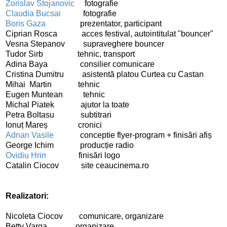
Zorislav Stojanovic
fotografie
Claudia Bucsai
fotografie
Boris Gaza
prezentator, participant
Ciprian Rosca acces festival, autointitulat "bouncer"
Vesna Stepanov supraveghere bouncer
Tudor Sirb tehnic, transport
Adina Baya consilier comunicare
Cristina Dumitru asistentă platou Curtea cu Castan
Mihai Martin tehnic
Eugen Muntean tehnic
Michal Piatek ajutor la toate
Petra Boltasu subtitrari
Ionuț Mareș cronici
Adnan Vasile
conceptie flyer-program + finisări afiș
George Ichim producție radio
Ovidiu Hrin
finisări logo
Catalin Ciocov site ceaucinema.ro
Realizatori:
Nicoleta Ciocov comunicare, organizare
Betty Varga organizare