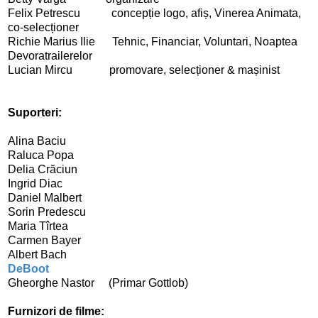
Felix Petrescu concepție logo, afiș, Vinerea Animata,
co-selecționer
Richie Marius Ilie Tehnic, Financiar, Voluntari, Noaptea
Devoratrailerelor
Lucian Mircu promovare, s
elecționer
& mașinist
Suporteri:
Alina Baciu
Raluca Popa
Delia Crăciun
Ingrid Diac
Daniel Malbert
Sorin Predescu
Maria Tîrtea
Carmen Bayer
Albert Bach
DeBoot
Gheorghe Nastor (Primar Gottlob)
Furnizori de filme: