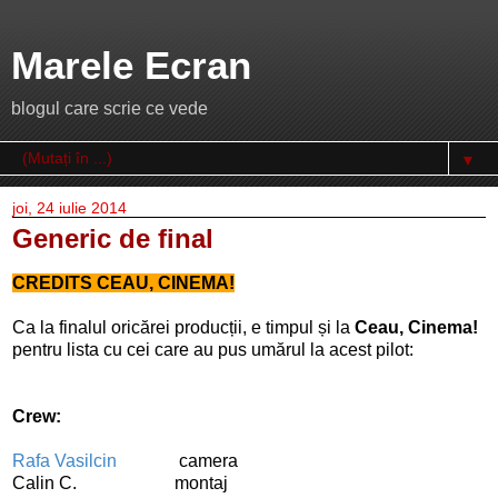
Marele Ecran
blogul care scrie ce vede
▼
joi, 24 iulie 2014
Generic de final
CREDITS CEAU, CINEMA!
Ca la finalul oricărei producții, e timpul și la
Ceau, Cinema!
pentru lista cu cei care au pus umărul la acest pilot:
Crew:
Rafa Vasilcin
camera
Calin C. montaj