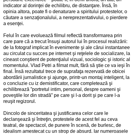
indicator al dorinţei de echilibru, de distanţare. Însă, în
opinia altora, poate fi o denaturare a spiritului protestelor, o
căutare a senzaţionalului, a nereprezentativului, o pierdere
a esenţei.
Felul în care evoluează filmul reflectă transformarea prin
care pare că a trecut însuşi autorul lui în procesul realizării:
de la fotograf implicat în evenimente şi ale cărui instantanee
au circulat cu succes pe internet şi reţelele de socializare, la
cineast conştient de potenţialul vizual, sociologic şi istoric al
momentului. Vlad Petri a filmat mult, fără să ştie ce va ieşi în
final. Însă rezultatul trece de suprafaţa rezervată de obicei
abordării jurnalistice şi ajunge, printr-un montaj inteligent, la
o concluzie cu iz demistificator, care completează şi
echilibrează ”portretul intim, personal, despre oameni şi
poveştile lor din stradă” pe care şi l-a dorit şi pe care l-a
reuşit regizorul.
Dincolo de sinceritatea şi justificarea celor care le
declanşează şi întreţin, protestele de acest fel au ceva
teatral, de spectacol, de punere în scenă, de burlesc, de
idealism amestecat cu un strop de absurd. Iar numeroasele