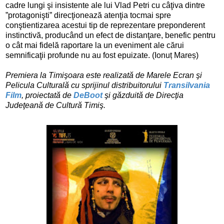
cadre lungi şi insistente ale lui Vlad Petri cu câţiva dintre
”protagonişti” direcţionează atenţia tocmai spre
conştientizarea acestui tip de reprezentare preponderent
instinctivă, producând un efect de distanţare, benefic pentru
o cât mai fidelă raportare la un eveniment ale cărui
semnificaţii profunde nu au fost epuizate. (Ionuț Mareș)
Premiera la Timişoara este realizată de Marele Ecran şi
Pelicula Culturală cu sprijinul distribuitorului
Transilvania
Film
, proiectată de
DeBoot
şi găzduită de Direcţia
Judeţeană de Cultură Timiş.