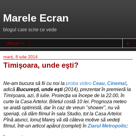
Marele Ecran
blogul care scrie ce vede
▼
marți, 8 iulie 2014
Timişoara, unde eşti?
Ne-am bucura să fii cu noi la
proba video
Ceau, Cinema!
,
adică
Bucureşti, unde eşti
(2014), prezentat în premieră la
Timişoara
, azi, 8 iulie
. Proiecţia va începe de la 22.00, în
curte la Casa Artelor. Biletul costă 10 lei. Prognoza meteo
se arată optimistă, dar în caz de vreun "shower", nu vă
speriaţi, că dăm filmul în sala Studio, tot la Casa Artelor.
Pînă atunci, Ionuţ Mareş vă dă câteva motive să vedeţi
filmul, într-un articol apărut (complet) în
Ziarul Metropolis
: