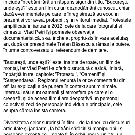
În ciuda întrebării fără un răspuns sigur din titlu, ”Bucureşti,
unde eşti?” este un film cu un deznodământ cunoscut, chiar
dacă evenimentele pe care le înregistrează au ecou în
prezent şi vor avea, probabil, şi în viitorul imediat. Protestele
amplificate în ianuarie 2012, cele de la care fotograful şi
cineastul Vlad Petri îşi porneşte observaţia
documentaristică, s-au încheiat propriu-zis în vara aceluiaşi
an, după ce preşedintele Traian Băsescu a rămas la putere,
în urma controversatului referendum de demitere.
”Bucureşti, unde eşti?” este, înainte de toate, un film de
montaj, iar Vlad Petri i-a oferit o structură clasică, liniară,
împărţită în trei capitole: ”Protestul”, ”Oamenii” şi
”Suspendarea”. Regizorul renunţă la orice comentariu din
off, iar explicaţiile de punere în context sunt minimale.
Interesul său sunt oamenii şi atmosfera pe care ei o
creează, şi de aceea filmul are deopotrivă un personaj
colectiv şi zeci de personaje individuale principale, cele
asupra cărora insistă camera.
Diversitatea celor surprinşi în film – de la tineri cu discursuri
articulate şi jandarmi, la bătrâni sărăciţi şi manipulabili şi
persoane excentrice – poate fi, în ochii unora, un atu, un