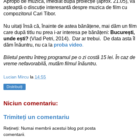
Apropo de muzică, imediat după proiecție (aprox. 21.05), vă
așteaptă o discuție interesantă despre muzica de film cu
compozitorul Cari Tibor.
Nu uitați însă că, înainte de astea bănățene, mai dăm un film
care după titlu nu prea i-ar interesa pe bănățeni:
București,
unde ești?
(Vlad Petri, 2014). Dar ar trebui. De data asta îl
dăm înăuntru, nu ca la
proba video
.
Biletul pentru întreg programul pe o zi costă 15 lei. În caz de
vreme nefavorabilă, mutăm filmul înăuntru.
Lucian Mircu
la
14:55
Distribuiți
Niciun comentariu:
Trimiteți un comentariu
Rețineți: Numai membrii acestui blog pot posta
comentarii.