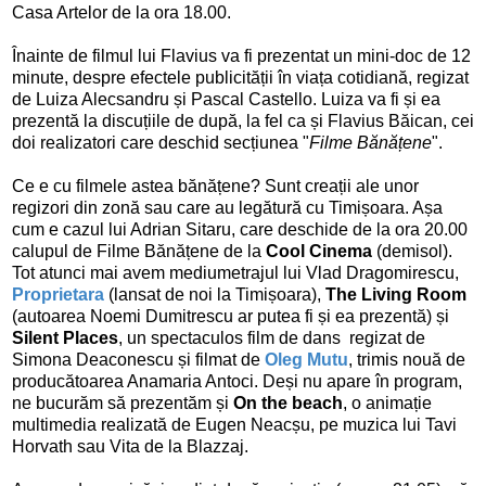
Casa Artelor de la ora 18.00.
Înainte de filmul lui Flavius va fi prezentat un mini-doc de 12
minute, despre efectele publicității în viața cotidiană, regizat
de Luiza Alecsandru și Pascal Castello. Luiza va fi și ea
prezentă la discuțiile de după, la fel ca și Flavius Băican, cei
doi realizatori care deschid secțiunea "
Filme Bănățene
".
Ce e cu filmele astea bănățene? Sunt creații ale unor
regizori din zonă sau care au legătură cu Timișoara. Așa
cum e cazul lui Adrian Sitaru, care deschide de la ora 20.00
calupul de Filme Bănățene de la
Cool Cinema
(demisol).
Tot atunci mai avem mediumetrajul lui Vlad Dragomirescu,
Proprietara
(lansat de noi la Timișoara),
The Living Room
(autoarea Noemi Dumitrescu ar putea fi și ea prezentă) și
Silent Places
, un spectaculos film de dans regizat de
Simona Deaconescu și filmat de
Oleg Mutu
, trimis nouă de
producătoarea Anamaria Antoci. Deși nu apare în program,
ne bucurăm să prezentăm și
On the beach
, o animație
multimedia realizată de Eugen Neacșu, pe muzica lui Tavi
Horvath sau Vita de la Blazzaj.