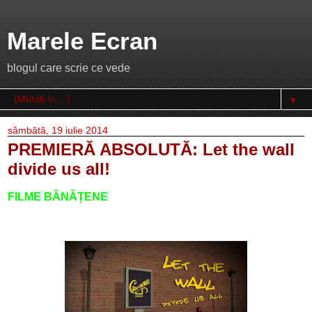
Marele Ecran
blogul care scrie ce vede
▼
sâmbătă, 19 iulie 2014
PREMIERĂ ABSOLUTĂ: Let the wall
divide us all!
FILME BĂNĂȚENE