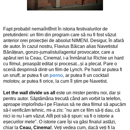
Fapt probabil nemaiîntîlnit în istoria festivalurilor de
pretutindeni: un film din program care să nu fi fost văzut
anterior orei proiecției de absolut NIMENI. Desigur, în afară
de autor. În cazul nostru, Flavius Băican alias Navetistul
Bănățean, gonzo-jurnalistul/agentul provocator, care a
apărut ieri la Ceau, Cinema!, i-a înmânat lui Richie un hard
cu filmul, proaspăt editat și procesat...și a plecat. Pare o
scenă desprinsă dintr-un film de Lynch. Pe hard ar putea fi
un snuff, ar putea fi un
porno
, ar putea fi un cocktail
molotov, ar putea fi orice, la cum îl știm pe Navetist.
Let the wall divide us all
este un mister pentru noi, dar și
pentru autor. Săptămâna trecută când am vorbit la telefon,
aproape implorîndu-l pe Flavius să ne dea filmul să apucăm
să-l verificăm tehnic, mi-a zis: "nu am ce film să-ți dau, că
nici io nu l-am văzut. Atît pot să-ți spun: va fi o istorie a
eșecurilor mele". O istorie care își va găsi finalul astăzi,
chiar la
Ceau, Cinema!
. Veți vedea cum, dacă veți fi la