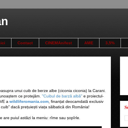
an
ici
Contact
CINEMAnifest
AME
3,5%
supra unui cuib de berze albe (ciconia ciconia) la Carani.
ă cunoaștem ce protejăm.
"Cuibul de barză albă"
e proiectul-
LIVE a
wildliferomania.com
, finanțat deocamdată exclusiv
S
n cuib" dacă prețuiești viața sălbatică din România!
 are puiul astăzi la meniu: rîme sau șopîrle.