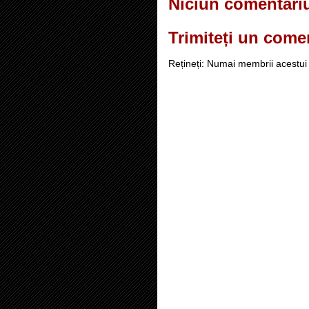
Niciun comentari
Trimiteți un come
Rețineți: Numai membrii acestui 