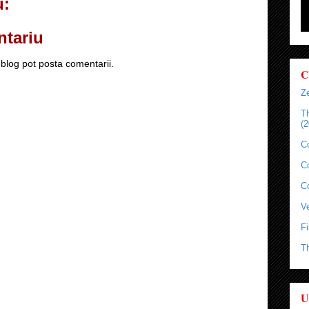
u:
ntariu
blog pot posta comentarii.
C
Ze
T
(2
C
C
C
Ve
Fi
T
U