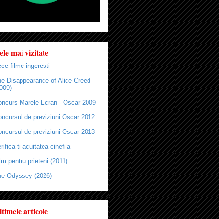
ele mai vizitate
ce filme ingeresti
he Disappearance of Alice Creed
009)
oncurs Marele Ecran - Oscar 2009
oncursul de previziuni Oscar 2012
oncursul de previziuni Oscar 2013
rifica-ti acuitatea cinefila
lm pentru prieteni (2011)
he Odyssey (2026)
ltimele articole