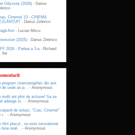
he Odyssey (2026)
- Darius
elenco
eau, Cinema! 13 - CINEMA
EZLĂNȚUIT
- Darius Zelenco
ragă Ami
- Lucian Mircu
bsession (2025)
- Darius Zelenco
FF 2026 - Partea a 3-a
- Richard
 Ilie
omentarii
 program cinematogrfaic din anii
 de unde as p...
- Anonymous
 multi ani plini de actiune! Sa se
i adauge in...
- Anonymous
cepand de astazi, "Ciau, Cinema!"
 r...
- Anonymous
 film placut , nu este senzational
 bine reali...
- Anonymous