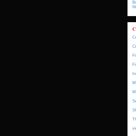
Bu
fi
C
C
Ci
F
F
In
M
M
Se
S
T
v