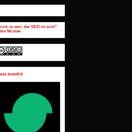
crie ce vezi, dar VEZI ce scrii!"
etre Nicolae
asa noastră