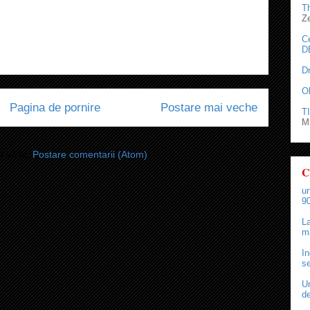
T
Z
C
D
D
O
Pagina de pornire
Postare mai veche
TI
M.
i-vă la:
Postare comentarii (Atom)
C
un
90
La
ma
In
se
Un
de