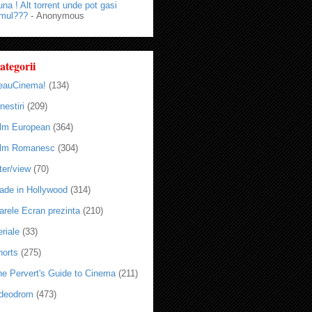
na ! Alt torrent unde pot gasi
lmul???
- Anonymous
ategorii
eauCinema!
(134)
nestiri
(209)
ilm European
(364)
ilm Romanesc
(304)
ter/view
(70)
ade in Hollywood
(314)
arele Ecran prezinta
(210)
riale
(33)
horts
(275)
he Pervert's Guide to Cinema
(211)
ideodrom
(473)