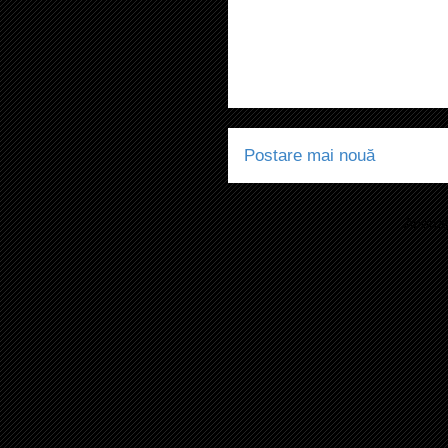
Postare mai nouă
Abonaț