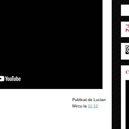
"S
P
C
Publicat de
Lucian
Mircu
la
11:12