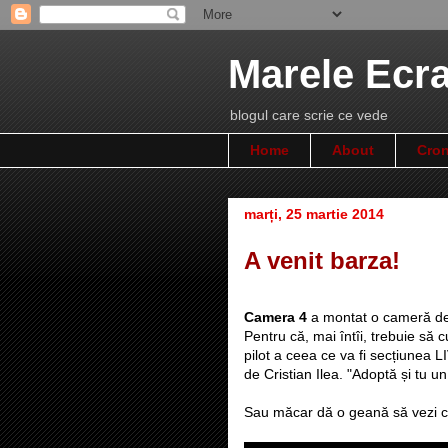
Marele Ecr
blogul care scrie ce vede
Home
About
Cron
marți, 25 martie 2014
A venit barza!
Camera 4
a montat o cameră dea
Pentru că, mai întîi, trebuie s
pilot a ceea ce va fi secțiunea 
de Cristian Ilea. "Adoptă și tu u
Sau măcar dă o geană să vezi ce