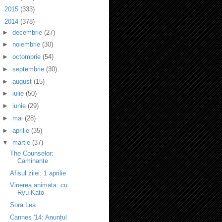
►
2015
(333)
▼
2014
(378)
►
decembrie
(27)
►
noiembrie
(30)
►
octombrie
(54)
►
septembrie
(30)
►
august
(15)
►
iulie
(50)
►
iunie
(29)
►
mai
(28)
►
aprilie
(35)
▼
martie
(37)
The Counselor:
Caminante
Afisul zilei: 1 aprilie
Vinerea animata: cu
Ryu Kato
Sora Lea
Cannes '14: Anunțul