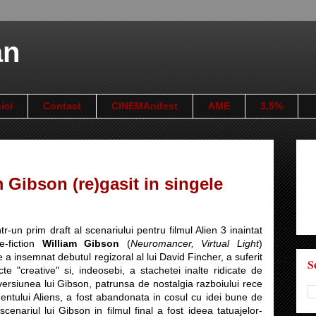
an
ici
Contact
CINEMAnifest
AME
3,5%
 Gibson (re)gasit in singele
r-un prim draft al scenariului pentru filmul Alien 3 inaintat
e-fiction
William Gibson
(
Neuromancer, Virtual Light
)
e a insemnat debutul regizoral al lui David Fincher, a suferit
S
te "creative" si, indeosebi, a stachetei inalte ridicate de
 versiunea lui Gibson, patrunsa de nostalgia razboiului rece
dentului Aliens, a fost abandonata in cosul cu idei bune de
scenariul lui Gibson in filmul final a fost ideea tatuajelor-