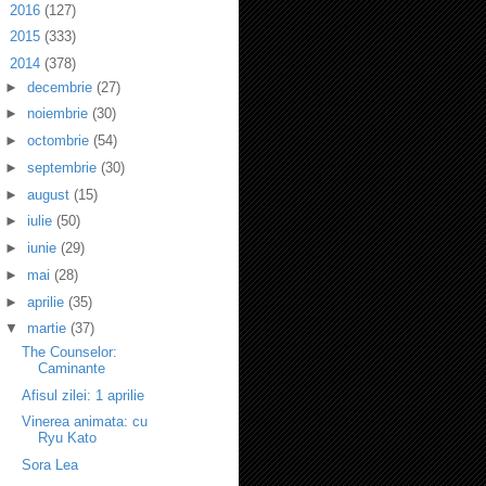
►
2016
(127)
►
2015
(333)
▼
2014
(378)
►
decembrie
(27)
►
noiembrie
(30)
►
octombrie
(54)
►
septembrie
(30)
►
august
(15)
►
iulie
(50)
►
iunie
(29)
►
mai
(28)
►
aprilie
(35)
▼
martie
(37)
The Counselor:
Caminante
Afisul zilei: 1 aprilie
Vinerea animata: cu
Ryu Kato
Sora Lea