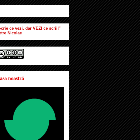
crie ce vezi, dar VEZI ce scrii!"
etre Nicolae
asa noastră