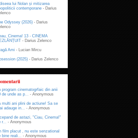
iseea lui Nolan și mitizarea
opoliticii contemporane
- Darius
elenco
he Odyssey (2026)
- Darius
elenco
eau, Cinema! 13 - CINEMA
EZLĂNȚUIT
- Darius Zelenco
ragă Ami
- Lucian Mircu
bsession (2025)
- Darius Zelenco
omentarii
 program cinematogrfaic din anii
 de unde as p...
- Anonymous
 multi ani plini de actiune! Sa se
i adauge in...
- Anonymous
cepand de astazi, "Ciau, Cinema!"
 r...
- Anonymous
 film placut , nu este senzational
 bine reali...
- Anonymous