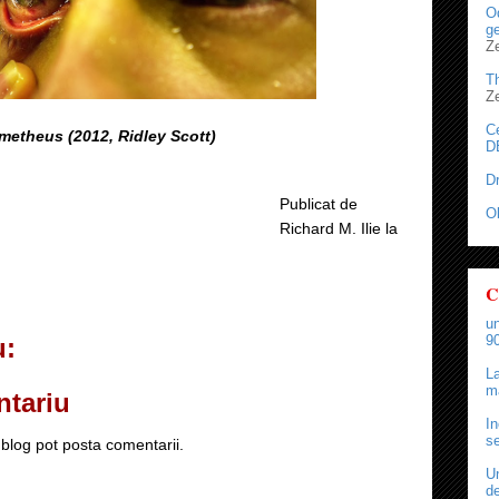
Od
ge
Z
T
Z
C
metheus (2012, Ridley Scott)
D
D
Publicat de
O
Richard M. Ilie
la
C
un
90
u:
La
ma
ntariu
In
se
blog pot posta comentarii.
Un
de