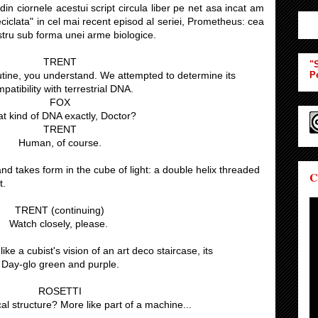
din ciornele acestui script circula liber pe net asa incat am
eciclata" in cel mai recent episod al seriei, Prometheus: cea
restru sub forma unei arme biologice.
TRENT
"S
routine, you understand. We attempted to determine its
P
patibility with terrestrial DNA.
FOX
t kind of DNA exactly, Doctor?
TRENT
Human, of course.
d takes form in the cube of light: a double helix threaded
C
t.
TRENT (continuing)
Watch closely, please.
ike a cubist's vision of an art deco staircase, its
Day-glo green and purple.
ROSETTI
cal structure? More like part of a machine...