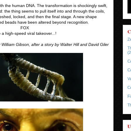
th the human DNA. The transformation is shockingly swift,
ed: the thing seems to pull itself into and through the coils,
eshed, locked, and then the final stage. A new shape
red beads have been altered beyond recognition.
FOX
C
 a high-speed viral takeover...!
Ze
y William Gibson, after a story by Walter Hill and David Giler
T
(2
C
C
Ve
C
Fi
T
U