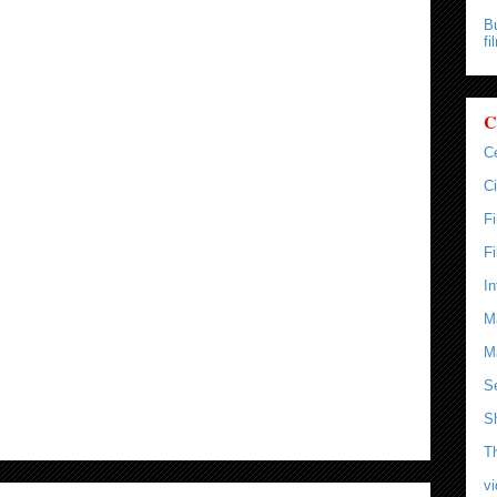
Bu
fi
C
C
Ci
F
F
In
M
M
Se
S
T
v