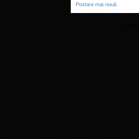
Postare mai nouă
Abonaț