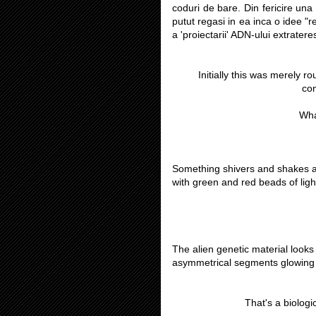
coduri de bare. Din fericire una 
putut regasi in ea inca o idee "r
a 'proiectarii' ADN-ului extrate
Initially this was merely 
com
Wha
Something shivers and shakes an
with green and red beads of ligh
The alien genetic material looks l
asymmetrical segments glowing 
That's a biologi