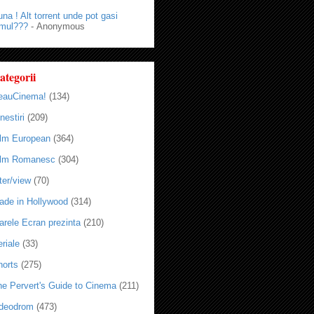
na ! Alt torrent unde pot gasi
lmul???
- Anonymous
ategorii
eauCinema!
(134)
nestiri
(209)
ilm European
(364)
ilm Romanesc
(304)
ter/view
(70)
ade in Hollywood
(314)
arele Ecran prezinta
(210)
riale
(33)
horts
(275)
he Pervert's Guide to Cinema
(211)
ideodrom
(473)