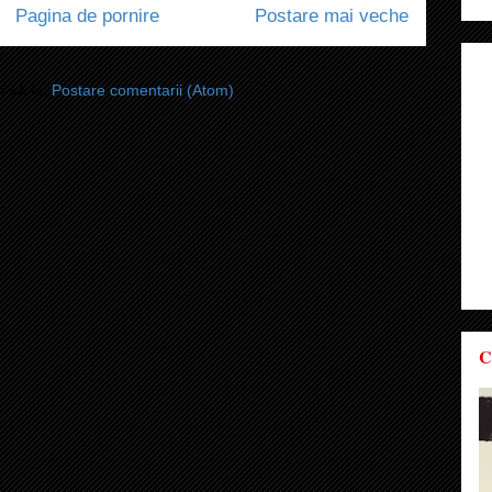
Pagina de pornire
Postare mai veche
i-vă la:
Postare comentarii (Atom)
C