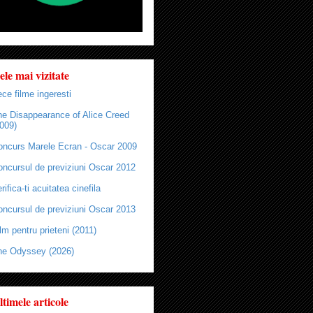
ele mai vizitate
ce filme ingeresti
he Disappearance of Alice Creed
009)
oncurs Marele Ecran - Oscar 2009
oncursul de previziuni Oscar 2012
rifica-ti acuitatea cinefila
oncursul de previziuni Oscar 2013
lm pentru prieteni (2011)
he Odyssey (2026)
ltimele articole