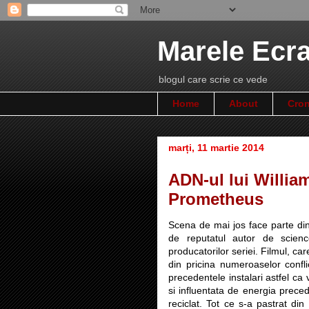
Marele Ecr
blogul care scrie ce vede
Home
About
Cron
marți, 11 martie 2014
ADN-ul lui William
Prometheus
Scena de mai jos face parte dint
de reputatul autor de scienc
producatorilor seriei. Filmul, car
din pricina numeroaselor conflic
precedentele instalari astfel ca
si influentata de energia prece
reciclat. Tot ce s-a pastrat din 