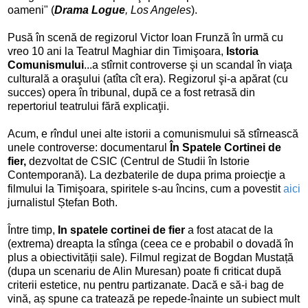
oameni" (
Drama Logue
, Los Angeles
).
Pusă în scenă de regizorul Victor Ioan Frunză în urmă cu
vreo 10 ani la Teatrul Maghiar din Timişoara,
Istoria
Comunismului
...a stîrnit controverse şi un scandal în viaţa
culturală a oraşului (atîta cît era). Regizorul şi-a apărat (cu
succes) opera în tribunal, după ce a fost retrasă din
repertoriul teatrului fără explicaţii.
Acum, e rîndul unei alte istorii a comunismului să stîrnească
unele controverse: documentarul
În Spatele Cortinei de
fier,
dezvoltat de CSIC (Centrul de Studii în Istorie
Contemporană). La dezbaterile de dupa prima proiecţie a
filmului la Timişoara, spiritele s-au încins, cum a povestit
aici
jurnalistul Ștefan Both.
Între timp,
In spatele cortinei de fier
a fost atacat de la
(extrema) dreapta la stînga (ceea ce e probabil o dovadă în
plus a obiectivității sale). Filmul regizat de Bogdan Mustață
(dupa un scenariu de Alin Muresan) poate fi criticat după
criterii estetice, nu pentru partizanate. Dacă e să-i bag de
vină, aș spune ca tratează pe repede-înainte un subiect mult