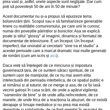
prea vast și, astfel, unele aspecte sunt neglijate. Dar cum
poți să povestești 50 de ani în 50 de minute?
Acest documentar nu și-a propus să epuizeze tema
bolșevizării țării. Scopul sau e să familiarizeze generațiile
tinere cu realitățile comunismului, pe care unii le cunosc
numai din poveștile părinților și bunicilor. Așa se explică
poate și stilul "glossy" al imaginii, dinamica și formatul de
documentar de televiziune. E un început. Un început
imperfect, dar onorabil al cercetarii "sine ira et studio" a
acestei perioade care a marcat dramatic mai multe generații
de români (cum am scris și
aici
).
Daca vreți să înțelegeti de ce minciuna și impostura
guvernează țara, de ce suntem săraci spiritual, de ce
suntem ușor de manipulat, de ce nu mai avem elita
intelectuală din perioada interbelica, de ce spațiul public e
al nimănui și al tuturor, de ce merge și asa, de ce își lasă
vecinii galoșii în casa scării, de unde a apărut vigilența
"oamenilor de bine" și de unde atîta neîncredere, de ce
manele, de unde frica de a reacționa la abuzuri, de ce există
derapaje și linsaje mediatice și nu prea mai există
demnitate și solidaritate, de ce foști membri în aparatul de