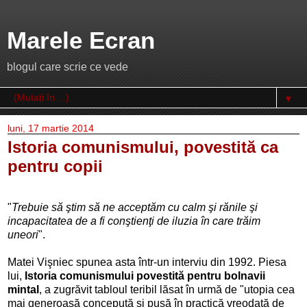
Marele Ecran
blogul care scrie ce vede
▼
luni, 17 martie 2014
Istoria comunismului, povestită ca
pentru copii
"
Trebuie să ştim să ne acceptăm cu calm şi rănile şi
incapacitatea de a fi conştienţi de iluzia în care trăim
uneori
".
Matei Vişniec spunea asta într-un interviu din 1992. Piesa
lui,
Istoria comunismului povestită pentru bolnavii
mintal
, a zugrăvit tabloul teribil lăsat în urmă de "utopia cea
mai generoasă concepută şi pusă în practică vreodată de