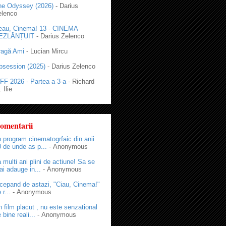
he Odyssey (2026)
- Darius
elenco
eau, Cinema! 13 - CINEMA
EZLĂNȚUIT
- Darius Zelenco
ragă Ami
- Lucian Mircu
bsession (2025)
- Darius Zelenco
FF 2026 - Partea a 3-a
- Richard
 Ilie
omentarii
 program cinematogrfaic din anii
 de unde as p...
- Anonymous
 multi ani plini de actiune! Sa se
i adauge in...
- Anonymous
cepand de astazi, "Ciau, Cinema!"
 r...
- Anonymous
 film placut , nu este senzational
 bine reali...
- Anonymous