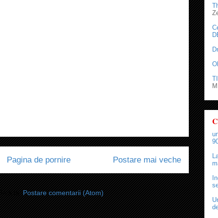
T
Z
C
D
D
O
TI
M.
C
un
90
La
Pagina de pornire
Postare mai veche
ma
In
se
i-vă la:
Postare comentarii (Atom)
Un
de