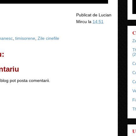
Publicat de
Lucian
Mircu
la
14:51
C
manesc
,
timisorene
,
Zile cinefile
Ze
T
u:
(2
C
ntariu
C
blog pot posta comentarii.
C
Ve
Fi
T
U