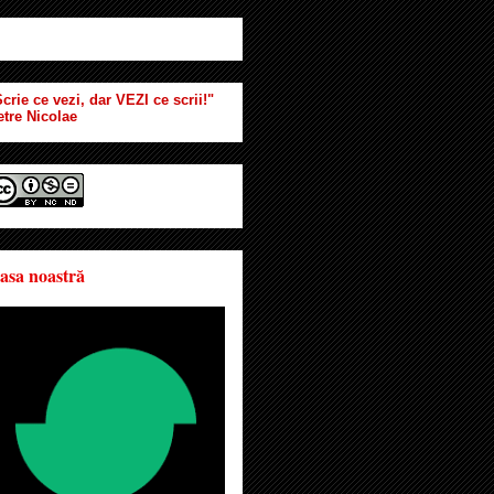
crie ce vezi, dar VEZI ce scrii!"
etre Nicolae
asa noastră