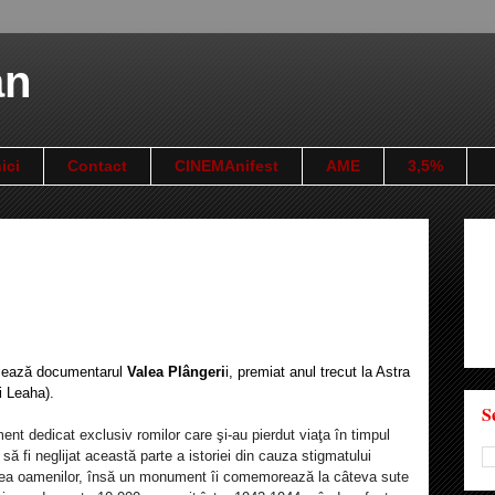
an
ici
Contact
CINEMAnifest
AME
3,5%
rulează documentarul
Valea Plângeri
i, premiat anul trecut la Astra
i Leaha).
S
t dedicat exclusiv romilor care şi-au pierdut viaţa în timpul
ă fi neglijat această parte a istoriei din cauza stigmatului
itatea oamenilor, însă un monument îi comemorează la câteva sute