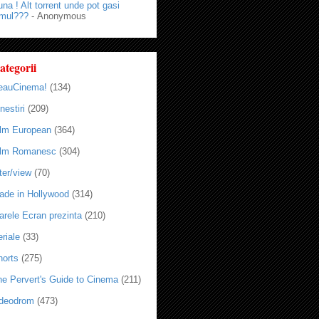
na ! Alt torrent unde pot gasi
lmul???
- Anonymous
ategorii
eauCinema!
(134)
nestiri
(209)
ilm European
(364)
ilm Romanesc
(304)
ter/view
(70)
ade in Hollywood
(314)
arele Ecran prezinta
(210)
riale
(33)
horts
(275)
he Pervert's Guide to Cinema
(211)
ideodrom
(473)