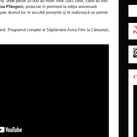
ria, unde
peste 10.000 au murit între 1942-1944, când au fost
lea Plângerii,
proiectat în premieră la ediţia aniversară
as drumul lor, le ascultă poveştile şi le realizează un portret
"S
iberă. Programul complet al Săptămânii Astra Film la Cărturești,
P
C