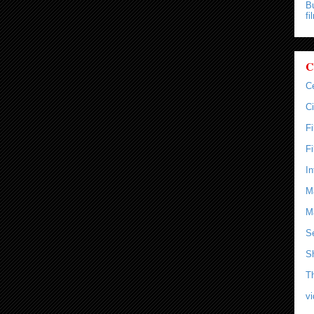
Bu
fi
C
C
Ci
F
F
In
M
M
Se
S
T
v