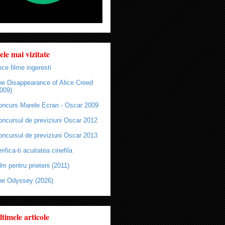
ele mai vizitate
ce filme ingeresti
he Disappearance of Alice Creed
009)
oncurs Marele Ecran - Oscar 2009
oncursul de previziuni Oscar 2012
oncursul de previziuni Oscar 2013
rifica-ti acuitatea cinefila
lm pentru prieteni (2011)
he Odyssey (2026)
ltimele articole