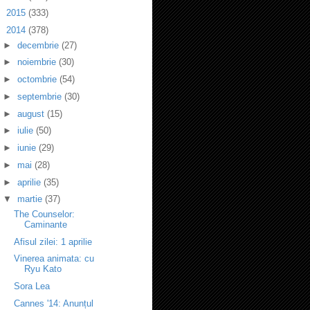
►
2015
(333)
▼
2014
(378)
►
decembrie
(27)
►
noiembrie
(30)
►
octombrie
(54)
►
septembrie
(30)
►
august
(15)
►
iulie
(50)
►
iunie
(29)
►
mai
(28)
►
aprilie
(35)
▼
martie
(37)
The Counselor:
Caminante
Afisul zilei: 1 aprilie
Vinerea animata: cu
Ryu Kato
Sora Lea
Cannes '14: Anunțul