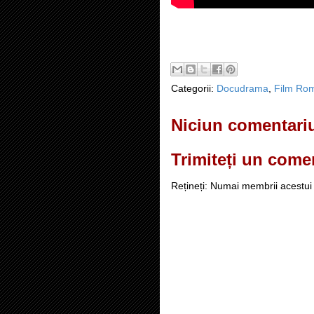
Categorii:
Docudrama
,
Film Ro
Niciun comentari
Trimiteți un come
Rețineți: Numai membrii acestui 