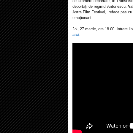
de kilometri depărtare, în Transnist
deportaţi de regimul Antonescu
.
Va
Astra
Film
Festival, reface pas cu p
emoţionant.
Joi, 27 martie, ora 18.00. Intrare l
aici
.