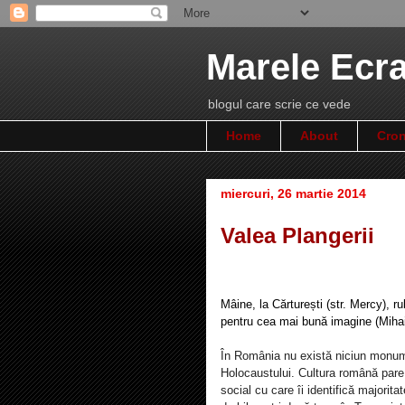
Marele Ecr
blogul care scrie ce vede
Home
About
Cron
miercuri, 26 martie 2014
Valea Plangerii
Mâine, la Cărturești (str. Mercy), 
pentru cea mai bună imagine (Miha
În România nu există niciun monumen
Holocaustului. Cultura română pare s
social cu care îi identifică major